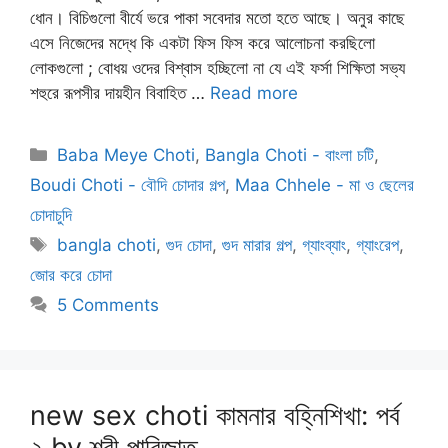
ধোন। বিচিগুলো বীর্যে ভরে পাকা সবেদার মতো হতে আছে। অনুর কাছে
এসে নিজেদের মদ্ধে কি একটা ফিস ফিস করে আলোচনা করছিলো
লোকগুলো ; বোধয় ওদের বিশ্বাস হচ্ছিলো না যে এই ফর্সা শিক্ষিতা সভ্য
শহুরে রূপসীর দায়হীন বিবাহিত …
Read more
Categories
Baba Meye Choti
,
Bangla Choti - বাংলা চটি
,
Boudi Choti - বৌদি চোদার গল্প
,
Maa Chhele - মা ও ছেলের
চোদাচুদি
Tags
bangla choti
,
গুদ চোদা
,
গুদ মারার গল্প
,
গ্যাংব্যাং
,
গ্যাংরেপ
,
জোর করে চোদা
5 Comments
new sex choti কামনার বহ্নিশিখা: পর্ব
২ by শ্রী পারিজাত