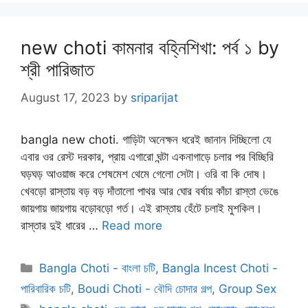
new choti কামনার বহ্নিশিখা: পর্ব ১ by
শ্রী পারিজাত
August 17, 2023
by
sriparijat
bangla new choti. গাড়িটা অনেক্ষন ধরেই জানান দিচ্ছিলো যে
এবার ওর রেস্ট দরকার, প্রায় এগারো ঘন্টা একনাগাড়ে চলার পর বিচ্ছিরি
ঘড়ঘড় আওয়াজ করে শেষমেশ থেমে গেলো সেটা। ওরি বা কি দোষ।
খেবড়ো রাস্তায় বড় বড় দাঁতালো পাথর আর ঘোর বর্ষায় কাঁচা রাস্তা ভেঙে
জায়গায় জায়গায় বড়োবড়ো গর্ত। এই রাস্তায় হেঁটে চলাই মুশকিল।
রাস্তার দুই ধারের …
Read more
Categories
Bangla Choti - বাংলা চটি
,
Bangla Incest Choti -
পারিবারিক চটি
,
Boudi Choti - বৌদি চোদার গল্প
,
Group Sex
Tags