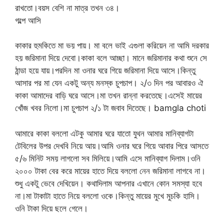
রাখতো।বয়স বেশি না মাত্র তখন ৩৪।
গল্পে আসি
কাকার হুমকিতে মা ভয় পায়। মা বলে ভাই এগুলা করিয়েন না আমি দরকার
হয় জরিমানা দিয়ে দেবো।কাকা বলে আচ্ছা। মানে জরিমানার কথা শুনে সে
ঠান্ডা হয়ে যায়।পরদিন মা ওনার ঘরে গিয়ে জরিমানা দিয়ে আসে।কিন্তু
আসার পর মা যেন একটু অন্য মনস্ক চুপচাপ। ২/৩ দিন পর আবারও ঐ
কাকা আমাদের বাড়ি ঘরে আসে।মা তখন রান্না করতেছে।এসেই মায়ের
খোঁজ খবর নিলো।মা চুপচাপ ২/১ টা জবাব দিতেছে। bamgla choti
আমারে কাকা বললো এটকু আমার ঘরে যাতো যুথন আমার মানিব্যাগটা
টেবিলের উপর দেখবি নিয়ে আয়।আমি ওনার ঘরে গিয়ে আবার পিরে আসতে
৫/৬ মিনিট সময় লাগলো সব মিলিয়ে।আমি এসে মানিব্যাগ দিলাম।ওনি
২০০০ টাকা বের করে মায়ের হাতে দিয়ে বললো নেন জরিমানা লাগবে না।
শুধু একটু ভেবে দেখিয়েন। কথাদিলাম আপনার এখানে কোন সমস্যা হবে
না।মা টাকাটা হাতে নিয়ে বললো ওকে।কিন্তু মায়ের মুখে মুচকি হাসি।
ওনি টাকা দিয়ে ছলে গেলে।