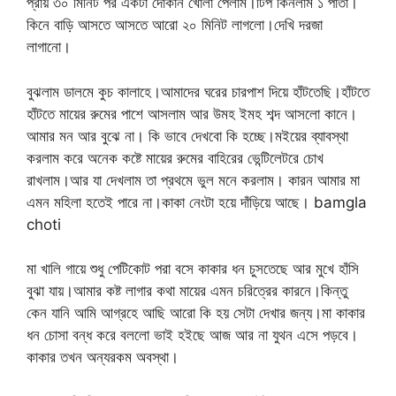
প্রায় ৩০ মিনিট পর একটা দোকান খোলা পেলাম।টিপ কিনলাম ১ পাতা।
কিনে বাড়ি আসতে আসতে আরো ২০ মিনিট লাগলো।দেখি দরজা
লাগানো।
বুঝলাম ডালমে কুচ কালাহে।আমাদের ঘরের চারপাশ দিয়ে হাঁটতেছি।হাঁটতে
হাঁটতে মায়ের রুমের পাশে আসলাম আর উমহ ইমহ শব্দ আসলো কানে।
আমার মন আর বুঝে না। কি ভাবে দেখবো কি হচ্ছে।মইয়ের ব্যাবস্থা
করলাম করে অনেক কষ্টে মায়ের রুমের বাহিরের ভেন্টিলেটরে চোখ
রাখলাম।আর যা দেখলাম তা প্রথমে ভুল মনে করলাম। কারন আমার মা
এমন মহিলা হতেই পারে না।কাকা নেংটা হয়ে দাঁড়িয়ে আছে। bamgla
choti
মা খালি গায়ে শুধু পেটিকোট পরা বসে কাকার ধন চুসতেছে আর মুখে হাঁসি
বুঝা যায়।আমার কষ্ট লাগার কথা মায়ের এমন চরিত্রের কারনে।কিন্তু
কেন যানি আমি আগ্রহে আছি আরো কি হয় সেটা দেখার জন্য।মা কাকার
ধন চোসা বন্ধ করে বললো ভাই হইছে আজ আর না যুথন এসে পড়বে।
কাকার তখন অন্যরকম অবস্থা।