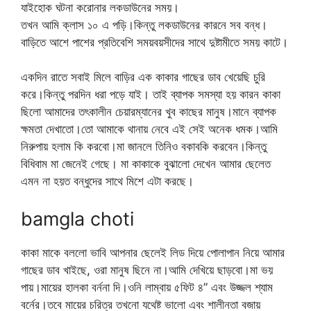
যাইহোক ঘটনা করোনার লকডাউনের সময়।
তখন আমি ক্লাস ১০ এ পড়ি।কিন্তু লকডাউনের কারনে সব বন্ধ।
বাড়িতে আশে পাশের প্রতিবেশি সময়বয়সীদের সাথে দুষ্টামীতে সময় কাটে।
একদিন রাতে সবাই মিলে বাড়ির এক কাকার গাছের ডাব খেয়েছি চুরি
করে।কিন্তু পরদিন ধরা পড়ে যাই। তাই ব্যাপক সমস্যা হয় কারন কাকা
ছিলো আমাদের তৎকালীন চেয়ারম্যানের খুব কাছের মানুষ।মানে ব্যাপক
ক্ষমতা দেখাতো।তো আমাকে থানায় নেবে এই সেই অনেক ধমক।আমি
নিরুপায় হলাম কি করবো।মা জানলে তিনিও বকাবকি করবেন।কিন্তু
বিধিবাম মা জেনেই গেছে। মা কাকাকে বুঝালো দেখেন আমার ছেলেত
এমন না হয়ত বন্ধুদের সাথে মিশে এটা করছে।
bamgla choti
কাকা মাকে বললো ভাবি আপনার ছেলেই লিড দিয়ে পোলাপান নিয়ে আমার
গাছের ডাব খাইছে, ওরা মানুষ ছিনে না।আমি দেখিয়ে ছাড়বো।মা ভয়
পায়।মায়ের হালকা বর্ননা দি।ওনি লাম্বায় ৫ফিট ৪” এবং উজ্জল শ্যাম
বর্নের।তবে মায়ের চরিত্র তখনো যথেষ্ট ভালো এবং শালীনতা বজায়