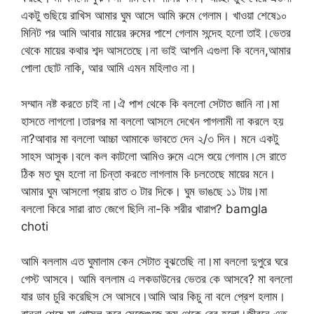
একটু গুছিয়ে রাখিস আমার ঘুম আসে আমি রুমে গেলাম। খাওয়া শেষে১০
মিনিট পর আমি আবার মায়ের রুমের পাশে গেলাম সন্দেহ হলো তাই।ভেতর
থেকে মায়ের কথার শব্দ আসতেছে।না ভাই আপনি এগুলা কি বলেন,আমার
পোলা ছোট নাকি, আর আমি এমন মহিলাও না।
সম্মান নষ্ট করতে চাই না।ঐ পাশ থেকে কি বললো সেটাত জানি না।মা
হাসতে লাগলো।তারপর মা বললো আসলে দেখেন পাগলামী না করলে হয়
না?আবার মা বললো আচ্চা আমাকে ভাবতে দেন ২/৩ দিন। মনে একটু
সাহস আসুক।বলে কল কাটলো আমিও রুমে এসে শুয়ে গেলাম।সে রাতে
ঠিক মত ঘুম হলো না চিন্তা করতে লাগলাম কি চলতেছে মায়ের মনে।
আমার ঘুম আসলো প্রায় রাত ৩ টার দিকে। ঘুম ভাঙছে ১১ টায়।মা
বললো কিরে সারা রাত জেগে ছিলি না-কি শরীর খারাপ? bamgla
choti
আমি বললাম এত ঘুমালাম কেন সেটাত বুঝতেছি না।মা বললো দুপুরে ঘরে
গেস্ট আসবে। আমি বললাম এ লকডাউনের ভেতর কে আসবে? মা বললো
যার ডাব চুরি করেছিস সে আসবে।আমি আর কিচু না বলে প্রেশ হলাম।