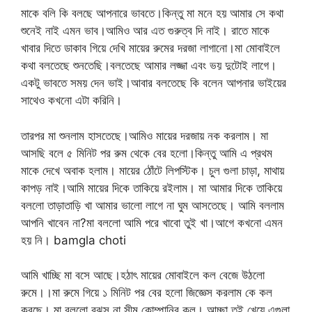
মাকে বলি কি বলছে আপনারে ভাবতে।কিন্তু মা মনে হয় আমার সে কথা
শুনেই নাই এমন ভাব।আমিও আর এত গুরুত্ব দি নাই। রাতে মাকে
খাবার দিতে ডাকাব গিয়ে দেখি মায়ের রুমের দরজা লাগানো।মা মোবাইলে
কথা বলতেছে শুনতেছি।বলতেছে আমার লজ্জা এবং ভয় দুটোই লাগে।
একটু ভাবতে সময় দেন ভাই।আবার বলতেছে কি বলেন আপনার ভাইয়ের
সাথেও কখনো এটা করিনি।
তারপর মা শুনলাম হাসতেছে।আমিও মায়ের দরজায় নক করলাম। মা
আসছি বলে ৫ মিনিট পর রুম থেকে বের হলো।কিন্তু আমি এ প্রথম
মাকে দেখে অবাক হলাম। মায়ের ঠোঁটে লিপস্টিক। চুল গুলা চাড়া, মাথায়
কাপড় নাই।আমি মায়ের দিকে তাকিয়ে রইলাম। মা আমার দিকে তাকিয়ে
বললো তাড়াতাড়ি খা আমার ভালো লাগে না ঘুম আসতেছে। আমি বললাম
আপনি খাবেন না?মা বললো আমি পরে খাবো তুই খা।আগে কখনো এমন
হয় নি। bamgla choti
আমি খাচ্ছি মা বসে আছে।হঠাৎ মায়ের মোবাইলে কল বেজে উঠলো
রুমে।।মা রুমে গিয়ে ১ মিনিট পর বের হলো জিজ্ঞেস করলাম কে কল
করছে। মা বললো বুঝস না সীম কোম্পানির কল। আচ্ছা তুই খেয়ে এগুলা