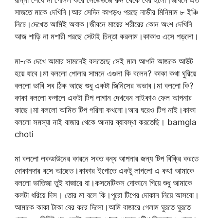
রান্না শেষে মা গোসল করে সেজেগুজে রুম থেকে বের হলো।জীবনে এত
সাজতে মাকে দেখিনি।আর সেদিন কাপড়ও পরছে নাভীর মিনিমাম ৮ ইঞ্চি
নিচে।দেখেত আমিই অবাক।জীবনে মায়ের শরীরের কোন অংশ দেখিনি
আজ শাড়ি না মশারী পরছে সেটাই চিন্তা করলাম।কাকাও এসে পড়লো।
মা-কে দেখে আমার সামনেই বলতেছে সেই মাল আপনি আজকে আউট
হয়ে যাবে।মা বললো পোলার সামনে এগুলা কি বলেন? কাকা কথা ঘুরিয়ে
বললো ভাবি সব ঠিক আছে শুধু একটা জিনিসের অভাব।মা বললো কি?
কাকা বললো কপালে একটা টিপ লাগান দেখবেন নাইকাও ফেল আপনার
কাছে।মা বললো আমিত টিপ পরিনা কখনো।আর ঘরেও টিপ নাই।কাকা
বললো সমস্যা নাই বাজার থেকে আনার ব্যাবস্থা করতেছি। bamgla
choti
মা বললো লকডাউনের কারনে সবত বন্ধ আপনার জন্য টিপ বিক্রি করতে
দোকানদার বসে আছেত।কাকার ইগোতে একটু লাগলো এ কথা আমাকে
বললো ভাতিজা তুই বাজারে যা।কসমেটিকস দোকানে গিয়ে শুধু আমাকে
কলটা ধরিয়ে দিস। তোর মা বলে কি।পুরো টিপের দোকান নিয়ে আসবো।
আমাকে কাকা টাকা বের করে দিলো।আমি বাজারে গেলাম ঘুরতে ঘুরতে