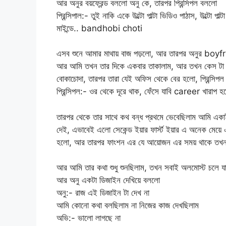
আর অনুর বয়ফ্রেন্ড বললো অনু কে, তারপর প্রিন্সিপল বললো
প্রিন্সিপাল:- তুই নাকি একে উল্টো পাল্টা ভিডিও পাঠাস, উল্টো 
মাইন্ডে.. bandhobi choti
এসব শুনে আমার মাথায় বাজ পড়লো, আর তারপর অনুর boy
আর আমি তখন তার দিকে একবার তাকালাম, আর তখন কেস টা আ
বোকাচোদা, তারপর তারা যেই অফিস থেকে বের হলো, প্রিন্সি
প্রিন্সিপল:- ওর থেকে দূরে থাক, ফেঁসে যাবি career খারাপ হয
তারপর থেকে তার সাথে কথ বন্ধ প্রথমে ভেবেছিলাম আমি এ
দেই, এভাবেই এলো সেকেন্ড ইয়ার ফার্স্ট ইয়ার এ অনেক ম
হলো, আর তারপর ফাংশন এর যে আয়োজন এর সময় থাকে তখন
আর আমি তার কথা শুধু শুনছিলাম, তখন সবাই অলমোস্ট চলে য
আর অনু একটা ডিজাইন দেখিয়ে বললো
অনু:- রাজ এই ডিজাইন টা দেখ না
আমি কোনো কথা বলছিলাম না নিজের কাজ দেখছিলাম
অভি:- ভালো লাগছে না