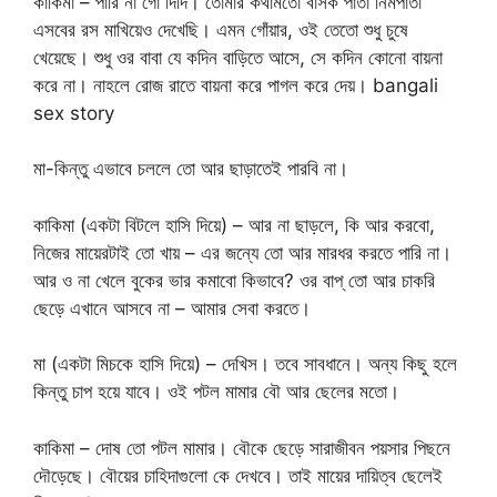
কাকিমা – পারি না গো দিদি। তোমার কথামতো বাসক পাতা নিমপাতা
এসবের রস মাখিয়েও দেখেছি। এমন গোঁয়ার, ওই তেতো শুধু চুষে
খেয়েছে। শুধু ওর বাবা যে কদিন বাড়িতে আসে, সে কদিন কোনো বায়না
করে না। নাহলে রোজ রাতে বায়না করে পাগল করে দেয়। bangali
sex story
মা-কিন্তু এভাবে চললে তো আর ছাড়াতেই পারবি না।
কাকিমা (একটা বিটলে হাসি দিয়ে) – আর না ছাড়লে, কি আর করবো,
নিজের মায়েরটাই তো খায় – এর জন্যে তো আর মারধর করতে পারি না।
আর ও না খেলে বুকের ভার কমাবো কিভাবে? ওর বাপ্ তো আর চাকরি
ছেড়ে এখানে আসবে না – আমার সেবা করতে।
মা (একটা মিচকে হাসি দিয়ে) – দেখিস। তবে সাবধানে। অন্য কিছু হলে
কিন্তু চাপ হয়ে যাবে। ওই পটল মামার বৌ আর ছেলের মতো।
কাকিমা – দোষ তো পটল মামার। বৌকে ছেড়ে সারাজীবন পয়সার পিছনে
দৌড়েছে। বৌয়ের চাহিদাগুলো কে দেখবে। তাই মায়ের দায়িত্ব ছেলেই