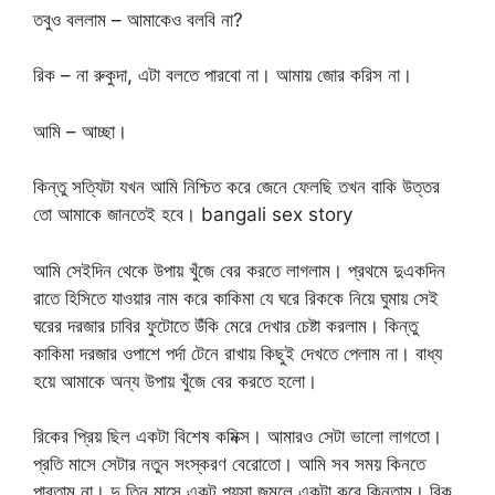
তবুও বললাম – আমাকেও বলবি না?
রিক – না রুকুদা, এটা বলতে পারবো না। আমায় জোর করিস না।
আমি – আচ্ছা।
কিন্তু সত্যিটা যখন আমি নিশ্চিত করে জেনে ফেলছি তখন বাকি উত্তর
তো আমাকে জানতেই হবে। bangali sex story
আমি সেইদিন থেকে উপায় খুঁজে বের করতে লাগলাম। প্রথমে দুএকদিন
রাতে হিসিতে যাওয়ার নাম করে কাকিমা যে ঘরে রিককে নিয়ে ঘুমায় সেই
ঘরের দরজার চাবির ফুটোতে উঁকি মেরে দেখার চেষ্টা করলাম। কিন্তু
কাকিমা দরজার ওপাশে পর্দা টেনে রাখায় কিছুই দেখতে পেলাম না। বাধ্য
হয়ে আমাকে অন্য উপায় খুঁজে বের করতে হলো।
রিকের প্রিয় ছিল একটা বিশেষ কমিক্স। আমারও সেটা ভালো লাগতো।
প্রতি মাসে সেটার নতুন সংস্করণ বেরোতো। আমি সব সময় কিনতে
পারতাম না। দু তিন মাসে একটু পয়সা জমলে একটা করে কিনতাম। রিক