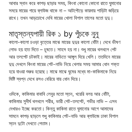
আবার স্নান করে কাপড় ছাড়ার সময়, কিংবা কোনো কোনো রাতে ঘুমানোর
সময়ে মায়ের গায়ে ব্লাউজ থাকে না – আটপৌড়ে কায়দায় শাড়িটা জড়িয়ে
রাখে। তখন আড়চোখে দেখি মায়ের খোলা বিশাল তালের মতো দুদু।
মাতৃস্তন্যপায়ী রিক ১ by পুঁচকে নুনু
কালো-কালো চওড়া বৃত্তের মাঝে মায়ের দুদুর কালো বোঁটা। দেখে ভীষণ
লোভ হয় হাত দিতে – চুষতে। সাহস হয় না। শুধু মায়ের থলথলে পেট
আর তলপেট চটকাই। মায়ের নাভিতে আঙ্গুল দিয়ে খেলি। ততদিনে মায়ের
দুদু দেখলে কিংবা মায়ের পেট-নাভি নিয়ে খেলার সময় আমার ধোন শক্ত
হয়ে যাওয়া শুরুর হয়েছে। মাঝে মাঝে ঘুমের মধ্যে মা-কাকিমাকে নিয়ে
মিষ্টি স্বপ্ন দেখে রসও বেরিয়ে যায় ধোন দিয়ে।
ওদিকে, কাকিমার বাবাবি লেবুর মতো স্তন, খয়েরি বলয় আর বোঁটা,
কাকিমার সুদীর্ঘ থলথলে শরীর, ভারী পেট-তলপেট, গভীর নাভি – এসব
দেখারও ইচ্ছে করতো। কিন্তু কাকিমা রাতে ঘুমানোর আগে আমাদের
সামনে কাপড় ছাড়লে শুধু কাকিমার পেট-নাভি আর ব্লাউজে ঢাকা বিশাল
স্তন দুটো দেখতে পেতাম।