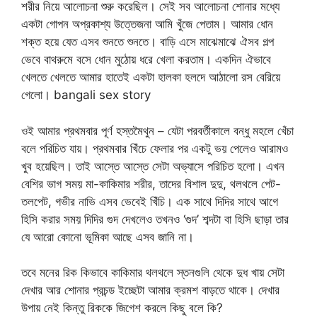
শরীর নিয়ে আলোচনা শুরু করেছিল। সেই সব আলোচনা শোনার মধ্যে
একটা গোপন অপ্রকাশ্য উত্তেজনা আমি খুঁজে পেতাম। আমার ধোন
শক্ত হয়ে যেত এসব শুনতে শুনতে। বাড়ি এসে মাঝেমাঝে ঐসব গল্প
ভেবে বাথরুমে বসে ধোন মুঠোয় ধরে খেলা করতাম। একদিন ঐভাবে
খেলতে খেলতে আমার হাতেই একটা হালকা হলদে আঠালো রস বেরিয়ে
গেলো। bangali sex story
ওই আমার প্রথমবার পূর্ণ হস্তমৈথুন – যেটা পরবর্তীকালে বন্ধু মহলে খেঁচা
বলে পরিচিত যায়। প্রথমবার খিঁচে ফেলার পর একটু ভয় পেলেও আরামও
খুব হয়েছিল। তাই আস্তে আস্তে সেটা অভ্যাসে পরিচিত হলো। এখন
বেশির ভাগ সময় মা-কাকিমার শরীর, তাদের বিশাল দুদু, থলথলে পেট-
তলপেট, গভীর নাভি এসব ভেবেই খিঁচি। এক সাথে দিদির সাথে আগে
হিসি করার সময় দিদির গুদ দেখলেও তখনও ‘গুদ’ শব্দটা বা হিসি ছাড়া তার
যে আরো কোনো ভূমিকা আছে এসব জানি না।
তবে মনের রিক কিভাবে কাকিমার থলথলে স্তনগুলি থেকে দুধ খায় সেটা
দেখার আর শোনার প্রচন্ড ইচ্ছেটা আমার ক্রমশ বাড়তে থাকে। দেখার
উপায় নেই কিন্তু রিককে জিগেশ করলে কিছু বলে কি?