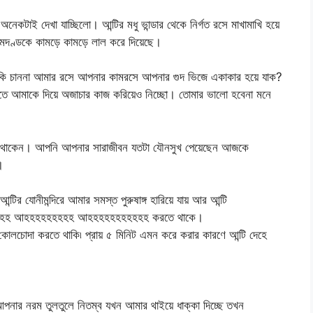
াই দেখা যাচ্ছিলো। আন্টির মধু ভান্ডার থেকে নির্গত রসে মাখামাখি হয়ে
কামদণ্ডকে কামড়ে কামড়ে লাল করে দিয়েছে।
 কি চাননা আমার রসে আপনার কামরসে আপনার গুদ ভিজে একাকার হয়ে যাক?
াতে আমাকে দিয়ে অজাচার কাজ করিয়েও নিচ্ছো। তোমার ভালো হবেনা মনে
নিতে থাকেন। আপনি আপনার সারাজীবন যতটা যৌনসুখ পেয়েছেন আজকে
।
র যোনীমন্দিরে আমার সমস্ত পুরুষাঙ্গ হারিয়ে যায় আর আন্টি
হহহহহহহ আহহহহহহহহহহহ করতে থাকে।
োলচোদা করতে থাকি৷ প্রায় ৫ মিনিট এমন করে করার কারণে আন্টি দেহে
 আপনার নরম তুলতুলে নিতম্ব যখন আমার থাইয়ে ধাক্কা দিচ্ছে তখন