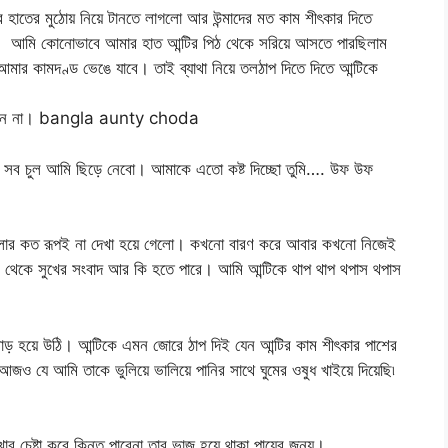
 হাতের মুঠোয় নিয়ে টানতে লাগলো আর উন্মাদের মত কাম শীৎকার দিতে
। আমি কোনোভাবে আমার হাত আন্টির পিঠ থেকে সরিয়ে আসতে পারছিলাম
র কামদণ্ড ভেঙে যাবে। তাই ব্যাথা নিয়ে তলঠাপ দিতে দিতে আন্টিকে
দিয়েন না। bangla aunty choda
 সব চুল আমি ছিড়ে নেবো। আমাকে এতো কষ্ট দিচ্ছো তুমি…. উফ উফ
লার কত রূপই না দেখা হয়ে গেলো। কখনো বারণ করে আবার কখনো নিজেই
 এর থেকে সুখের সংবাদ আর কি হতে পারে। আমি আন্টিকে থাপ থাপ থপাস থপাস
াড় হয়ে উঠি। আন্টিকে এমন জোরে ঠাপ দিই যেন আন্টির কাম শীৎকার পাশের
জও যে আমি তাকে ভুলিয়ে ভালিয়ে পানির সাথে ঘুমের ওষুধ খাইয়ে দিয়েছি৷
ার চেষ্টা করে কিন্তু পারেনা তার ভাজ হয়ে থাকা পায়ের জন্য।