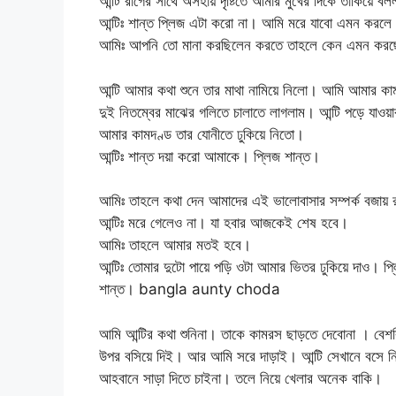
আন্টি রাগের সাথে অসহায় দৃষ্টিতে আমার মুখের দিকে তাকিয়ে বল
আন্টিঃ শান্ত প্লিজ এটা করো না। আমি মরে যাবো এমন করলে
আমিঃ আপনি তো মানা করছিলেন করতে তাহলে কেন এমন ক
আন্টি আমার কথা শুনে তার মাথা নামিয়ে নিলো। আমি আমার কামদ
দুই নিতম্বের মাঝের গলিতে চালাতে লাগলাম। আন্টি পড়ে যা
আমার কামদণ্ড তার যোনীতে ঢুকিয়ে নিতো।
আন্টিঃ শান্ত দয়া করো আমাকে। প্লিজ শান্ত।
আমিঃ তাহলে কথা দেন আমাদের এই ভালোবাসার সম্পর্ক বজায়
আন্টিঃ মরে গেলেও না। যা হবার আজকেই শেষ হবে।
আমিঃ তাহলে আমার মতই হবে।
আন্টিঃ তোমার দুটো পায়ে পড়ি ওটা আমার ভিতর ঢুকিয়ে দাও।
শান্ত। bangla aunty choda
আমি আন্টির কথা শুনিনা। তাকে কামরস ছাড়তে দেবোনা । বেশকিছ
উপর বসিয়ে দিই। আর আমি সরে দাড়াই। আন্টি সেখানে বসে ন
আহবানে সাড়া দিতে চাইনা। তলে নিয়ে খেলার অনেক বাকি।