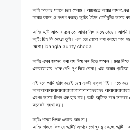
আমি আয়নার সামনে চলে গেলাম। আয়নাতে আমার কামদণ্ডের অনেকট
আমার কামদণ্ড দপদপ করছে৷ আন্টির টাইন যোনীমন্দির আমার 
আমিঃ আন্টি আপনার রসে তো আমার লিঙ্গ ভিজে গেছে। আপনি
আন্টিঃ ছিহ কি নোংরা তুমি। এক তো নোংরা কথা বলছো আর স
রেখো। bangla aunty choda
আমিঃ এসব জ্ঞানের কথা বাদ দিয়ে সঙ্গ দিতে থাকেন। মজা 
একরাতে তার থেকে বেশি সুখ দিয়ে দেবো। এটা আমার প্রতিজ্ঞা
এই বলে আমি হঠাৎ করেই চরম একটা ধাক্কা দিই। এতে করে আন্টি
আআআআআআআআআআআআআআহহহহহহ আআআআআহহহহ আহহ
এরপর আমার মিশন শুরু হয়ে যায়। আমি আন্টিকে চরম আকারে ক
অনেকটা ব্যাথা হয়।
আন্টিঃ শান্ত প্লিজ এভাবে আর না।
আমিঃ তাহলে কিভাবে আন্টি? এভাবে তো খুব ছন্দ হচ্ছে আন্টি।