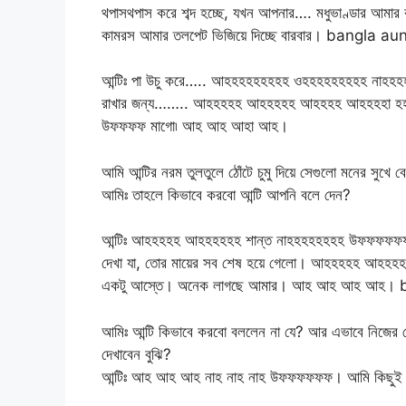
থপাসথপাস করে শব্দ হচ্ছে, যখন আপনার…. মধুভাণ্ডার আমার কা
কামরস আমার তলপেট ভিজিয়ে দিচ্ছে বারবার। bangla 
আন্টিঃ পা উচু করে….. আহহহহহহহহহ ওহহহহহহহহহ না
রাখার জন্য…….. আহহহহহ আহহহহহ আহহহহ আহহহহা হহহহ
উফফফফ মাগো৷ আহ আহ আহা আহ।
আমি আন্টির নরম তুলতুলে ঠোঁটে চুমু দিয়ে সেগুলো মনের সুখে 
আমিঃ তাহলে কিভাবে করবো আন্টি আপনি বলে দেন?
আন্টিঃ আহহহহহ আহহহহহহ শান্ত নাহহহহহহহহ উফফফফফফ মা
দেখা যা, তোর মায়ের সব শেষ হয়ে গেলো। আহহহহহ আহহ
একটু আস্তে। অনেক লাগছে আমার। আহ আহ আহ আহ।
আমিঃ আন্টি কিভাবে করবো বললেন না যে? আর এভাবে নিজের ছ
দেখাবেন বুঝি?
আন্টিঃ আহ আহ আহ নাহ নাহ নাহ উফফফফফফ। আমি কিছুই বু