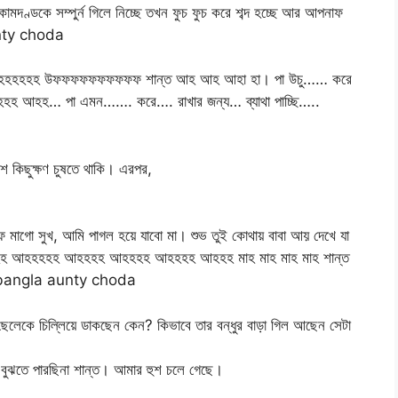
মদণ্ডকে সম্পুর্ন গিলে নিচ্ছে তখন ফুচ ফুচ করে শব্দ হচ্ছে আর আপনাফ
aunty choda
হহহহহহহহহ উফফফফফফফফফফ শান্ত আহ আহ আহা হা। পা উচু…… করে
 আহহ… পা এমন……. করে…. রাখার জন্য… ব্যাথা পাচ্ছি…..
বেশ কিছুক্ষণ চুষতে থাকি। এরপর,
গো সুখ, আমি পাগল হয়ে যাবো মা। শুভ তুই কোথায় বাবা আয় দেখে যা
হহহ আহহহহহ আহহহহ আহহহহ আহহহহ আহহহ মাহ মাহ মাহ মাহ শান্ত
 bangla aunty choda
েলেকে চিল্লিয়ে ডাকছেন কেন? কিভাবে তার বন্ধুর বাড়া গিল আছেন সেটা
ঝতে পারছিনা শান্ত। আমার হুশ চলে গেছে।