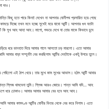
য়গা দাও।
ন্তি কিছু হতে পারে কিনা! দেখেন না আপনার যোনীপথ প্রসারিত হয়ে গেছে
ামড়ে দিচ্ছে তখন মনে হচ্ছে সুখেই মরে যাবো আন্টি। আপনার গুদ যতটা
কি সুখ আহ আহা আহ। মাগো, শুভরে দেখে যা তোর মাকে কিভাবে চুদে
য় জড়িয়ে ধরে ডানহাত দিয়ে আমার গালে আলতো চড় মারলো। এতে আমার
 আমার বাড়া সম্পুর্নটা বের করছিলাম আন্টির দেহটাকে একটু উপরে তুলে।
য়ে গেছিলো এই ঠাপ খেয়ে। তার মুখে কাম সুখের আভাস। হঠাৎ আন্টি আবার
শান্ত প্লিজ থামবেনা তুমি। প্লিজ আরও জোরে। শান্ত আমি যদি… আহ
চেপে ধরে ঢোকাও। আমার আমার আমার বের হবে আহ আহ।
। আমি আমার কামদণ্ড আন্টির যোনীর ভিতর থেকে বের করে নিলাম। এতে