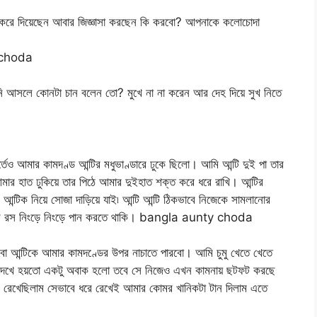
ু করে দিয়েছেন আবার জিজ্ঞাসা করছেন কি করবো? আপনাকে কলোচোদা
y choda
ি আসলে কোনটা চান বলেন তো? মুখে না না করেন আর দেহ দিয়ে সুখ নিতে
তেও আমার কামদণ্ড আন্টির মধুভাণ্ডারে ঢুকে ছিলো। আমি আন্টি দুই পা তার
আমার হাত ঢুকিয়ে তার পিঠে আমার দুইহাত শক্ত করে ধরে রাখি। আন্টির
্টিক নিয়ে সোজা দাড়িয়ে যাই৷ আন্টি আন্টি ঠিকভাবে নিজেকে সামলানোর
োঁটের রস নিংড়ে নিংড়ে পান করতে থাকি। bangla aunty choda
 আন্টিকে আমার কামদণ্ডের উপর নাচাতে পারবো। আমি চুমু খেতে খেতে
চার দেখে হয়তো একটু অবাক হলো তবে সে নিজেও এখন কামনায় ছটফট করছে
ধরে রেখেছিলাম সেভাবে ধরে রেখেই আমার কোমর খানিকটা টান দিলাম এতে