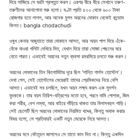
দিয়ে সাজিয়ে সে ঘরটা প্রস্তুত করল। এরপর ধীরে ধীরে সেখানে তরুণ-
তরুণীদের আনাগোনা শুরু হলো। ঘণ্টা প্রতি ৫০০ থেকে ৬০০ টাকা
রোজগার হতে লাগল, আর অনেক যুগল অয়নের দোকান থেকেই কন্ডোম
কিনত। bangla chodachudi
ওষুধ কেনার অজুহাতে তারা দোকানে আসত, আর অয়ন পাশ দিয়ে এঁকে-
বেঁকে যাওয়া গলিটা দেখিয়ে দিত, যেখান দিয়ে তারা সোজা পেছনের ঘরে
যেতে পারত। এভাবেই অয়নের নতুন ব্যবসা রমরমিয়ে চলতে শুরু করল।
অয়নের দোকানের তিন কিলোমিটার দূরে ছিল ‘শান্তি গার্লস হোস্টেল’।
দেখা গেল, সেই হোস্টেলের মেয়েরাই তাদের প্রেমিকদের নিয়ে বেশি
আসত। এভাবেই সব চলছিল, যখন অয়ন লক্ষ্য করল এক সুদর্শন
যুবককে। তার বয়স তিরিশ-বত্রিশের মতো হবে, পরনে দামি পোশাক, জিম
করা শরীর, বেশ‌ লম্বা, আর বাইরে দাঁড়িয়ে থাকত তার বিলাসবহুল গাড়ি।
সেই ছেলেটি ছিল অয়নের দোকানের নিয়মিত খদ্দের, কিন্তু অবাক করার
বিষয় হলো, সে প্রতিবারই একটি নতুন মেয়েকে নিয়ে আসত।
অয়নের মনে কৌতূহল জাগলেও সে তাতে কান দিত না। কিন্তু একদিন