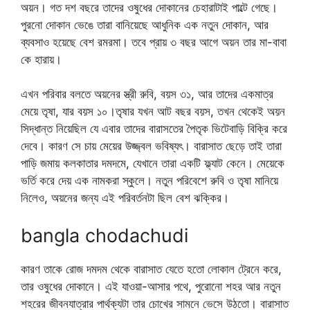
অয়ন। গত দশ বছরে তাদের ওষুধের দোকানের চেহারাটাই পাল্টে গেছে।
পুরনো দোকান ভেঙে তারা বানিয়েছে আধুনিক এক নতুন দোকান, আর
ব্যবসাও হয়েছে বেশ রমরমা। তবে প্রায় ৩ বছর আগে অয়ন তার মা-বাবা
কে হারায়।
এখন পরিবার বলতে অয়নের স্ত্রী রুবি, বয়স ৩১, আর তাদের একমাত্র
মেয়ে তৃষা, যার বয়স ১০।তৃষার যখন আট বছর বয়স, তখন থেকেই অয়ন
সিদ্ধান্ত নিয়েছিল যে এবার তাদের বারাসতের পৈতৃক ভিটেবাড়ি বিক্রি করে
দেবে। কারণ সে চায় মেয়ের উজ্জ্বল ভবিষ্যৎ। বারাসাত ছেড়ে তাই তারা
পাড়ি জমায় কলকাতার দমদমে, যেখানে তারা একটি ফ্ল্যাট কেনে। মেয়েকে
ভর্তি করে দেয় এক নামকরা স্কুলে। নতুন পরিবেশে রুবি ও তৃষা মানিয়ে
নিলেও, অয়নের জন্য এই পরিবর্তনটা ছিল বেশ ঝক্কির।
bangla chodachudi
কারণ তাকে রোজ দমদম থেকে বারাসাত যেতে হতো লোকাল ট্রেনে করে,
তার ওষুধের দোকানে। এই যাওয়া-আসার পথে, পুরোনো শহর আর নতুন
শহরের জীবনযাত্রার পার্থক্যটা তার চোখের সামনে ভেসে উঠতো। বারাসাত