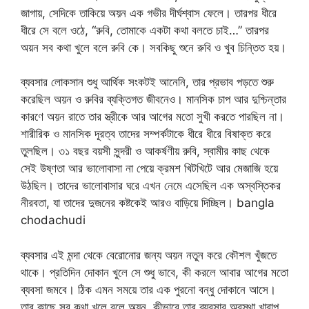
জাগায়, সেদিকে তাকিয়ে অয়ন এক গভীর দীর্ঘশ্বাস ফেলে। তারপর ধীরে
ধীরে সে বলে ওঠে, “রুবি, তোমাকে একটা কথা বলতে চাই…” তারপর
অয়ন সব কথা খুলে বলে রুবি কে। সবকিছু শুনে রুবি ও খুব চিন্তিত হয়।
ব্যবসার লোকসান শুধু আর্থিক সংকটই আনেনি, তার প্রভাব পড়তে শুরু
করেছিল অয়ন ও রুবির ব্যক্তিগত জীবনেও। মানসিক চাপ আর দুশ্চিন্তার
কারণে অয়ন রাতে তার স্ত্রীকে আর আগের মতো সুখী করতে পারছিল না।
শারীরিক ও মানসিক দূরত্ব তাদের সম্পর্কটাকে ধীরে ধীরে বিষাক্ত করে
তুলছিল। ৩১ বছর বয়সী সুন্দরী ও আকর্ষণীয় রুবি, স্বামীর কাছ থেকে
সেই উষ্ণতা আর ভালোবাসা না পেয়ে ক্রমশ খিটখিটে আর মেজাজি হয়ে
উঠছিল। তাদের ভালোবাসার ঘরে এখন নেমে এসেছিল এক অস্বস্তিকর
নীরবতা, যা তাদের দুজনের কষ্টকেই আরও বাড়িয়ে দিচ্ছিল। bangla
chodachudi
ব্যবসার এই মন্দা থেকে বেরোনোর জন্য অয়ন নতুন করে কৌশল খুঁজতে
থাকে। প্রতিদিন দোকান খুলে সে শুধু ভাবে, কী করলে আবার আগের মতো
ব্যবসা জমবে। ঠিক এমন সময়ে তার এক পুরনো বন্ধু দোকানে আসে।
তার কাছে সব কথা খুলে বলে অয়ন, কীভাবে তার ব্যবসার অবস্থা খারাপ