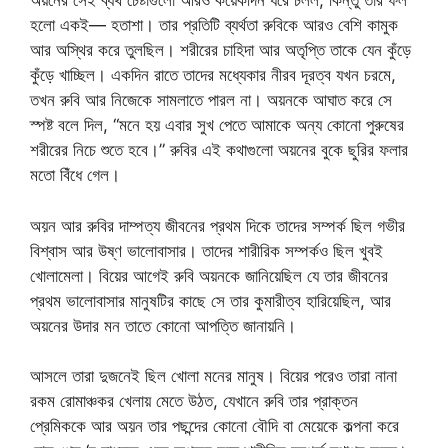
অয়নের সেই ব্যর্থ চেষ্টাগুলো আরও কয়েকদিন ধরে চলল, কিন্তু তার ফল
হলো একই— হতাশা। তার প্রতিটি ব্যর্থতা রুবিকে আরও বেশি কামুক
আর অস্থির করে তুলছিল। শরীরের চাহিদা আর অতৃপ্তি তাকে যেন কুঁড়ে
কুঁড়ে খাচ্ছিল। একদিন রাতে তাদের মধ্যেকার নীরব দূরত্ব যখন চরমে,
তখন রুবি আর নিজেকে সামলাতে পারল না। অয়নকে আঘাত করে সে
স্পষ্ট বলে দিল, “মনে হয় এবার সুখ পেতে আমাকে অন্য কোনো পুরুষের
শরীরের নিচে শুতে হবে।” রুবির এই কথাগুলো অয়নের বুকে ছুরির ফলার
মতো বিঁধে গেল।
অয়ন আর রুবির দাম্পত্য জীবনের প্রথম দিকে তাদের সম্পর্ক ছিল গভীর
বিশ্বাস আর উষ্ণ ভালোবাসার। তাদের শারীরিক সম্পর্কও ছিল খুবই
খোলামেলা। বিয়ের আগেই রুবি অয়নকে জানিয়েছিল যে তার জীবনের
প্রথম ভালোবাসার মানুষটির কাছে সে তার কুমারীত্ব হারিয়েছিল, আর
অয়নের উদার মন তাতে কোনো আপত্তি জানায়নি।
আসলে তারা দুজনেই ছিল খোলা মনের মানুষ। বিয়ের পরেও তারা নানা
রকম রোমাঞ্চকর খেলায় মেতে উঠত, যেখানে রুবি তার প্রাক্তন
প্রেমিককে আর অয়ন তার পছন্দের কোনো বৌদি বা মেয়েকে কল্পনা করে