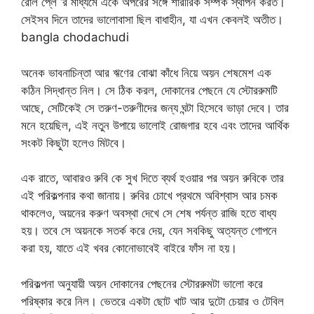
রোল প্লে ‘র মাধ্যমে‌ একে অপরের সঙ্গে শারীরিক সম্পর্ক স্থাপন করত।
সেইসব দিনে তাদের ভালোবাসা ছিল বাধাহীন, যা এখন কেবলই অতীত।
bangla chodachudi
অনেক ভাবনাচিন্তা আর ঋণের বোঝা কাঁধে নিয়ে অয়ন শেষমেশ এক
কঠিন সিদ্ধান্ত নিল। সে ঠিক করল, দোকানের পেছনে যে স্টোররুমটি
আছে, সেটিকেই সে তরুণ-তরুণীদের জন্য ঘন্টা হিসেবে ভাড়া দেবে। তার
মনে হয়েছিল, এই নতুন উপায়ে ভালোই রোজগার হবে এবং তাদের আর্থিক
সংকট কিছুটা হলেও মিটবে।
এক রাতে, আবারও রুবি কে সুখ দিতে ব্যর্থ হওয়ার পর অয়ন রুবিকে তার
এই পরিকল্পনার কথা জানায়। রুবির চোখে প্রথমে অবিশ্বাস আর চমক
থাকলেও, অয়নের করুণ অবস্থা দেখে সে শেষ পর্যন্ত রাজি হতে বাধ্য
হয়। তবে সে অয়নকে সতর্ক করে দেয়, যেন সবকিছু অত্যন্ত গোপনে
করা হয়, যাতে এই খবর কোনোভাবেই বাইরে ফাঁস না হয়।
পরিকল্পনা অনুযায়ী অয়ন দোকানের পেছনের স্টোররুমটা ভালো করে
পরিষ্কার করে নিল। ভেতরে একটা ছোট খাট আর দুটো চেয়ার ও টেবিল