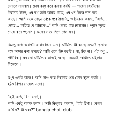
চালাতে লাগলাম। চোখ বন্ধ করে কল্পনা করছি — পায়েল হোটেলের
বিছানায় উলঙ্গ, ওর দুধ দুটো আমার হাতে, ওর গুদ ভিজে লাল হয়ে
আছে। আমি ওকে পেছন থেকে ধরে ঠাপাচ্ছি, ও চিৎকার করছে, “অভি…
জোরে… ফাটিয়ে দে আমাকে…” আমি জোরে হাত চালালাম। শ্বাস দ্রুত।
শেষে ঝরে পড়লাম। জলের সাথে মিশে গেল সব।
কিন্তু অপরাধবোধটা আবার ফিরে এল। মৌমিতা কী করছে এখন? ক্লাসে
বসে আমার কথা ভাবছে? আমি ওকে চিট করছি। না, চিট না। এটা শুধু…
শারীরিক। মন তো মৌমিতার কাছেই আছে। এমনই বোঝাতে চাইলাম
নিজেকে।
দুপুর একটা বাজে। আমি লাঞ্চ করে বিছানায় শুয়ে ফোন স্ক্রল করছি।
হঠাৎ রিশার মেসেজ এলো।
“হাই অভি, রিশা বলছি।
আমি একটু অবাক হলাম। আমি রিপ্লাই করলাম, “হাই রিশা। কেমন
আছিস? কী খবর?” bangla choti club