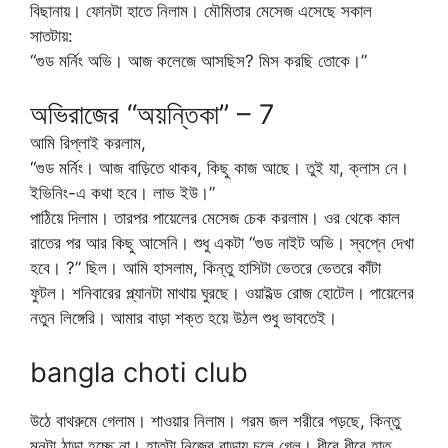
বিছানায়। ফোনটা হাতে নিলাম। মৌমিতার মেসেজ এসেছে সকাল
সাতটায়:
“গুড মর্নিং অভি। আজ কলেজে আসছিস? মিস করছি তোকে।”
অভিরাজের “অয়ন্তিকা” – 7
আমি রিপ্লাই করলাম,
“গুড মর্নিং। আজ বাড়িতে থাকব, কিছু কাজ আছে। তুই যা, ক্লাস নে।
ইভিনিং-এ কথা হবে। লাভ ইউ।”
পাঠিয়ে দিলাম। তারপর পায়েলের মেসেজ চেক করলাম। ওর থেকে কাল
রাতের পর আর কিছু আসেনি। শুধু একটা “গুড নাইট অভি। স্বপ্নে দেখা
হবে। ?” ছিল। আমি হাসলাম, কিন্তু হাসিটা ভেতরে ভেতরে কাঁটা
ফুটল। শনিবারের প্ল্যানটা মাথায় ঘুরছে। ওয়াইল্ড রোজ হোটেল। পায়েলের
নতুন লিঙ্গেরি। আমার বাড়া শক্ত হয়ে উঠল শুধু ভাবতেই।
bangla choti club
উঠে বাথরুমে গেলাম। শাওয়ার নিলাম। গরম জল শরীরে পড়ছে, কিন্তু
মনটা ঠান্ডা হচ্ছে না। হাতটা নিজের বাড়ায় চলে গেল। ধীরে ধীরে হাত