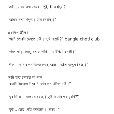
“হ্যাঁ… তোর কথা ভেবে। তুই কী করছিস?”
“আমার বাড়া শক্ত। হাত দিয়েছি।”
ও কেঁপে উঠল।
“আমি তোরটা দেখতে চাই। ছবি পাঠাবি?” bangla choti club
“পারব না। কিন্তু বলতে পারি… ৭ ইঞ্চি। মোটা।”
“উফ… আমার গুদ ভিজে গেছে অভি। আমি আঙুল দিচ্ছি।”
আমি হাত চালাতে লাগলাম।
“কতটা ভিজেছে? আমি তোর গুদ চাটতে চাই।”
“খুব ভিজে… জল বেরোচ্ছে। তুই আমার দুধ চুষবি?”
“হ্যাঁ… তোর বোঁটা কামড়াব। জোরে।”