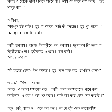
কিন্তু ও তোকে ছাড়া থাকতে পারবে না। আমি ওর সাথে কথা বলছি। তুই
শান্ত থাক।”
ও লিখল,
“থ্যাঙ্ক ইউ অভি। তুই না থাকলে আমি কী করতাম। তুই খুব ভালো।”
bangla choti club
আমি হাসলাম। তারপর নিলাদ্রীকে কল করলাম। প্রথমবার রিং হলো না।
দ্বিতীয়বারও না। তৃতীয়বারে ও ধরল। গলা ভারী।
“কী রে অভি?”
“কী হয়েছে তোর? রিশা কাঁদছে। তুই ফোন অফ করে রেখেছিস কেন?”
ও একটা দীর্ঘশ্বাস ফেলল।
“আরে, ও বড্ডো সাসপেক্ট করে। আমি একটা ক্লাসমেটের সাথে কথা
বলছিলাম, ও শুনে ঝগড়া শুরু করল। আমি রাগ করে ফোন অফ করেছি।”
“তুই একটু শান্ত হ। ওকে কল কর। বল যে তুই ওকে ভালোবাসিস।