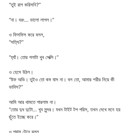
“তুই রাগ করিসনি?”
“না। বরং… ভালো লাগল।”
ও ফিসফিস করে বলল,
“সত্যি?”
“হ্যাঁ। তোর গলাটা খুব সেক্সি।”
ও হেসে উঠল।
“উফ অভি। তুইও তো কম যাস না। বল তো, আমার শরীর নিয়ে কী
ভাবিস?”
আমি আর থামতে পারলাম না।
“তোর দুধ দুটো… খুব সুন্দর। যখন টাইট টপ পরিস, তখন দেখে মনে হয়
ছুঁতে ইচ্ছে করে।”
ও শ্বাস টেনে বলল,