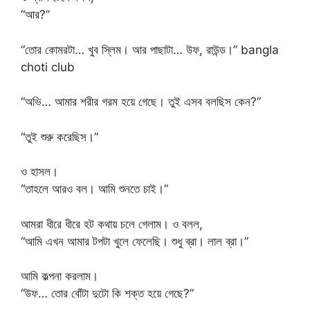
“আর?”
“তোর কোমরটা… খুব স্লিম। আর পাছাটা… উফ, রাউন্ড।” bangla
choti club
“অভি… আমার শরীর গরম হয়ে গেছে। তুই এসব বলছিস কেন?”
“তুই শুরু করেছিস।”
ও হাসল।
“তাহলে আরও বল। আমি শুনতে চাই।”
আমরা ধীরে ধীরে হট কথায় চলে গেলাম। ও বলল,
“আমি এখন আমার টপটা খুলে ফেলেছি। শুধু ব্রা। লাল ব্রা।”
আমি কল্পনা করলাম।
“উফ… তোর বোঁটা দুটো কি শক্ত হয়ে গেছে?”