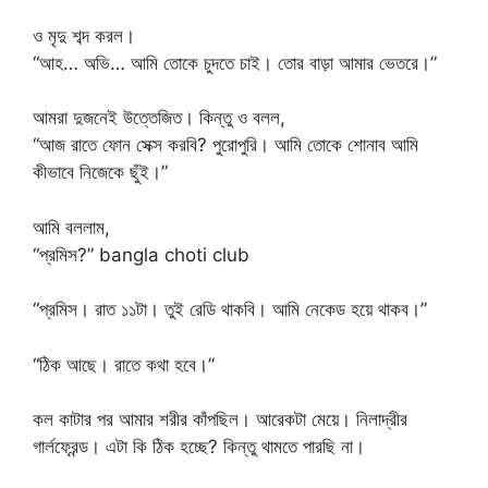
ও মৃদু শব্দ করল।
“আহ… অভি… আমি তোকে চুদতে চাই। তোর বাড়া আমার ভেতরে।”
আমরা দুজনেই উত্তেজিত। কিন্তু ও বলল,
“আজ রাতে ফোন সেক্স করবি? পুরোপুরি। আমি তোকে শোনাব আমি
কীভাবে নিজেকে ছুঁই।”
আমি বললাম,
“প্রমিস?” bangla choti club
“প্রমিস। রাত ১১টা। তুই রেডি থাকবি। আমি নেকেড হয়ে থাকব।”
“ঠিক আছে। রাতে কথা হবে।”
কল কাটার পর আমার শরীর কাঁপছিল। আরেকটা মেয়ে। নিলাদ্রীর
গার্লফ্রেন্ড। এটা কি ঠিক হচ্ছে? কিন্তু থামতে পারছি না।