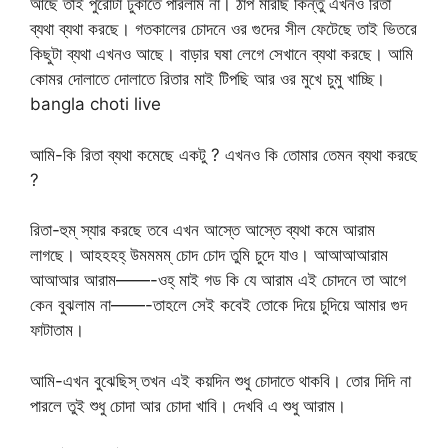
আছে তাই পুরোটা ঢুকাতে পারলাম না। ঠাপ মারছি কিন্তু এখনও রিতা
ব্যথা ব্যথা করছে। গতকালের চোদনে ওর গুদের সীল ফেটেছে তাই ভিতরে
কিছুটা ব্যথা এখনও আছে। বাড়ার ঘষা লেগে সেখানে ব্যথা করছে। আমি
কোমর দোলাতে দোলাতে রিতার মাই টিপছি আর ওর মুখে চুমু খাচ্ছি।
bangla choti live
আমি-কি রিতা ব্যথা কমেছে একটু ? এখনও কি তোমার তেমন ব্যথা করছে
?
রিতা-হুম্ স্যার করছে তবে এখন আস্তে আস্তে ব্যথা কমে আরাম
লাগছে। আহহহহ্ উমমমম্ চোদ চোদ তুমি চুদে যাও। আআআআরাম
আআআর আরাম——-ওহ্ মাই গড কি যে আরাম এই চোদনে তা আগে
কেন বুঝলাম না——-তাহলে সেই কবেই তোকে দিয়ে চুদিয়ে আমার গুদ
ফাটাতাম।
আমি-এখন বুঝেছিস্ তখন এই কয়দিন শুধু চোদাতে থাকবি। তোর দিদি না
পারলে তুই শুধু চোদা আর চোদা খাবি। দেখবি এ শুধু আরাম।