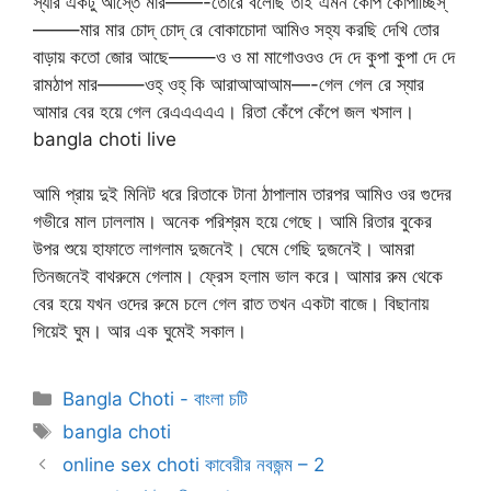
স্যার একটু আস্তে মার——-তোরে বলেছি তাই এমন কোপ কোপাচ্ছিস্
——–মার মার চোদ্ চোদ্ রে বোকাচোদা আমিও সহ্য করছি দেখি তোর
বাড়ায় কতো জোর আছে——–ও ও মা মাগোওওও দে দে কুপা কুপা দে দে
রামঠাপ মার——–ওহ্ ওহ্ কি আরাআআআম—-গেল গেল রে স্যার
আমার বের হয়ে গেল রেএএএএএ। রিতা কেঁপে কেঁপে জল খসাল।
bangla choti live
আমি প্রায় দুই মিনিট ধরে রিতাকে টানা ঠাপালাম তারপর আমিও ওর গুদের
গভীরে মাল ঢাললাম। অনেক পরিশ্রম হয়ে গেছে। আমি রিতার বুকের
উপর শুয়ে হাফাতে লাগলাম দুজনেই। ঘেমে গেছি দুজনেই। আমরা
তিনজনেই বাথরুমে গেলাম। ফ্রেস হলাম ভাল করে। আমার রুম থেকে
বের হয়ে যখন ওদের রুমে চলে গেল রাত তখন একটা বাজে। বিছানায়
গিয়েই ঘুম। আর এক ঘুমেই সকাল।
Categories
Bangla Choti - বাংলা চটি
Tags
bangla choti
online sex choti কাবেরীর নবজন্ম – 2