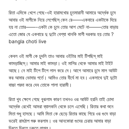
রিতা এদিকে খেপে গেছে-ওই হারামখোর চুতমারানী আমারে অর্দ্ধেক চুদে
আবার ওই মাগীকে নিয়ে লেগেছিস্ কেন রে——একবারে একটাকে দিয়ে
হয় না তোর——-একটা কে চুদে তোর আশ মেটে না——–তোর বাড়ায়
এতো জোর যে একবারে দু দুটো বেশ্যা খানকি মাগী দরকার হয় তোর ?
bangla choti live
কেবল ওই মাগী কে চুদলি তাও আবার ওইটার মাই টিপছিস্ মাই
কামড়াচ্ছিস্। আমার মাই কামড়া। ওই মাগির থেকে আমার মাই টাইট
আছে। নে মাই টিপে টিপে লাল করে দে। আগে আমারে চুদে মাল আউট
কর আমার ভোদার গর্তে। আমিও তোর বীর্যে মা হব। একসাথে দুই দুটো
বাচ্চা পয়দা করে দেব তোকে শালা হারামী।
রিতা খুব ক্ষেপে গেছে বুঝলাম কারণ তখনও ওর আউট হয়নি তাই চোদা
অর্দ্ধেক রেখেই আমরা ব্যালকনি থেকে চলে এসেছি। রিতার কথা শুনে
মিতা শুধু হাসছে। আমি মিতা কে ছেড়ে রিতার কাছে গিয়ে ওর গুদে বাড়া
ভরেই রামঠাপ শুরু করলাম। ওর আনকোরা গুদের চেরায় আমার বাড়া
চিরতে চিরতে ঢুকতে লাগল।