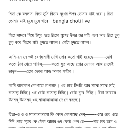
মিতা কে বললাম-মিতা তুমি রিতার মুখের উপর তোমার মাই ধরো। রিতা
তোমার মাই চুষে চুষে খাবে। bangla choti live
মিতা সামনে গিয়ে উপুর হয়ে রিতার মুখের উপর ওর মাই ধরল আর রিতা চুক্
চুক্ করে মিতার মাই চুষতে লাগল। বোটা চুষতে লাগল।
আমি-নে নে ওই বেশ্যামাগী দেখি তোর কতো খাই হয়েছে——-দেখি
কতো ঠাপ খেতে পারিস্——কতো যুত আছে তোর ভোদায় আজ দেখেই
ছাড়ব——তোর ভোদা আজ আবার ফাটাব।
আমি রামকোপ কোপাতে লাগলাম। ওর মাই টিপছি আর মাঝে মাঝে মাই
কামড়ে দিচ্ছি। ওর বোটা কামড়ে দিচ্ছি। বোটা চুষে দিচ্ছি। রিতা আরামে
উমমম্ উমমমম্ ওহ্ মাআআআআ দে দে করছে।
রিতা-ও ও ও মাআআআগো কি কোপ কোপাচ্ছে দেখ্——-ওরে ওরে ওরে
দিদি তোর স্যার কে ঠেকা আমার গুদ ফেটে গেল রে——মার মার তবে ও