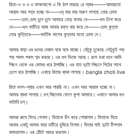
রিতা-ও ও ও ও মাআআগো এ কি ঠাপ মারছে রে স্যার——–আমারতো
আরাম আর সহ্য হচ্ছে না——ওহ্ মার মার দারুণ লাগছে তোর চোদা
——-চোদ্ চোদ্ চুদে চুদে আমারে হোড় বানায় দে——–গুদ ঢিলা করে
দে——গুদ ফাটিয়ে আজ আবার রক্ত বার করে দে——-চোদ্ কুত্তা
তোর কুত্তিরে——কার্তিক মাসের কুত্তার মতো চোদা দে।
আমার বাড়া ওর গুদের দেয়াল ঘষে ঘষে যাচ্ছে। যেটুকু ঢুকেছে সেটুকুই পক্
পক্ পকাৎ পকাৎ শব্দ করছে। ওর গুদ ভিজে আছে। রসে ভরা গুদে আমি
পিছন থেকে ওর কোমর ধরে ঠাপাচ্ছি। ওর হাত দুটো পিছনে পিঠের সাথে
চেপে ধরে ঠাপাচ্ছি। এবারে রিতার ব্যথা লাগছে। bangla choti live
রিতা বলল-স্যার এখন আর পারছি না। এখন আর আরাম হচ্ছে না।
আমার ব্যথা লাগছে। চল্ বিছানায় ফেলে কুপা আমারে। ওখানে আমার গুদ
ফাটাবি চল্।
আমরা রুমে ফিরে গেলাম। রিতাকে চিৎ করে শোয়ালাম। মিতাকে দিয়ে
আবার একটু আমার বাড়া চাটিয়ে চুষিয়ে নিলাম। মিতার মাই দুটো টিপলাম
কামড়ালাম। ওর ঠোঁটে আদর করলাম।