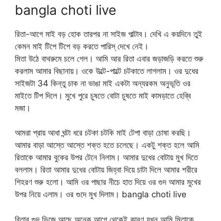
bangla choti live
রিতা-আগে মাই বড় হোক তারপর না সাইজ পাল্টাব। দেখি এ কয়দিনে তুই
কেমন মাই টিপে টিপে বড় করতে পারিস্ দেখে নেই।
মিতা উঠে বাথরুমে চলে গেল। আমি আর রিতা এবার জড়াজড়ি করতে শুরু
করলাম আমার বিছানায়। ওকে উল্টে-পাল্টে চটকাতে লাগলাম। ওর দুধের
সাইজটা 34 কিন্তু চাক না ভাঙা মাই একটা অন্যরকম অনুভূতি ওর
মাইতে টিপ দিলে। মুখে পুরে চুষতে বোটা চুষতে মাই কামড়াতে হেব্বি
মজা।
আমরা প্রায় আধা ঘন্টা ধরে চটকা চটকি মাই টেপা বাড়া চোষা করছি।
আমার বাড়া আস্তে আস্তে শক্ত হতে চলেছে। একটু শক্ত হলে আমি
রিতাকে আমার বুকের উপর টেনে নিলাম। আমার দুধের বোটায় মুখ দিতে
বললাম। রিতা আমার দুধের বোটায় জিহ্বা দিয়ে চাটা দিলে আমার শরীরে
শিহরণ শুরু হলো। আমি ওর পাছার নীচে হাত দিয়ে ওর গুদ আমার মুখের
উপর নিয়ে এলাম। ওর গুদে মুখ দিলাম। bangla choti live
রিতার গুদ ভিজে আছে অনেক আগে থেকেই কারণ যখন আমি মিতাকে