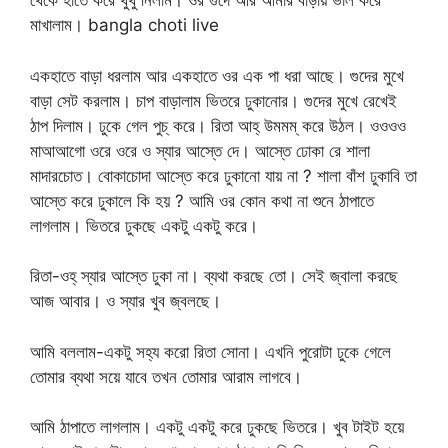
থেকে হাতে করে থুথু নিলাম। ওর গুদে আর আমার বাড়ায় ভাল করে
মাখালাম। bangla choti live
একহাতে বাড়া ধরলাম আর একহাতে ওর এক পা ধরা আছে। গুদের মুখে
বাড়া সেট করলাম। চাপ বাড়ালাম ভিতরে ঢুকানোর। গুদের মুখে রেখেই
ঠাপ দিলাম। ঢুকে গেল পুচ্ করে। রিতা আহ্ উমমম্ করে উঠল। ওওওও
মাআআগো ওরে ওরে ও স্যার আস্তে দে। আস্তে ঢোকা রে শালা
মাদারচোত। বোকাচোদা আস্তে করে ঢুকানো যায় না ? শালা বাঁশ ঢুকাবি তা
আস্তে করে ঢুকালে কি হয় ? আমি ওর কোন কথা না শুনে ঠাপাতে
লাগলাম। ভিতরে ঢুকছে একটু একটু করে।
রিতা-ওহ্ স্যার আস্তে ঢুকা না। ব্যথা করছে তো। সেই জ্বালা করছে
আজ আবার। ও স্যার খুব জ্বলছে।
আমি বললাম-একটু সহ্য করো রিতা সোনা। এখনি পুরোটা ঢুকে গেলে
তোমার ব্যথা সয়ে যাবে তখন তোমার আরাম লাগবে।
আমি ঠাপাতে লাগলাম। একটু একটু করে ঢুকছে ভিতরে। খুব টাইট হয়ে