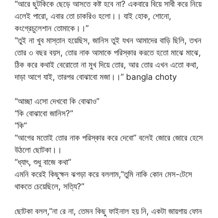
“আরে ছুটকিকে ছেড়ে আসতে কষ্ট হবে না? একবারে বিয়ে সাধী করে নিয়ে
এলেই পারো, এবার তো চাকরিও হলো।। যাই হোক, শোনো,
কংগ্রেচুলেশান তোমাকে।।”
“তুই না খুব মাস্তান হয়েছিস, জানিস তুই যখন আমাদের বাড়ি ছিলি, তখন
তোর ৩ বছর বয়স, তোর নাক আমাকে পরিস্কার করতে হতো মাঝে মাঝে,
ঠিক করে কথাই বেরোতো না মুখ দিয়ে তোর, আর তোর এখন এতো কথা,
দাড়া আগে যাই, তারপর বোঝাবো মজা।।” bangla choty
“আচ্ছা এসো দেখবো কি বোঝাও”
“কি বোঝাবো জানিস?”
“কি”
“আগের মতোই তোর নাক পরিস্কার করে দেবো” বলেই জোরে জোরে হেসে
উঠলো ছোটকা।।
“ধ্যাৎ, শুধু বাজে কথা”
এমনি করেই কিছুক্ষন ঝগড়া করে বললাম,”তুমি নাকি কোন মেস-টেসে
থাকতে চেয়েছিলে, সত্যি?”
ছোটকা বলল,”না রে না, তেমন কিছু ফাইনাল হয় নি, একটা জায়গায় ফোন