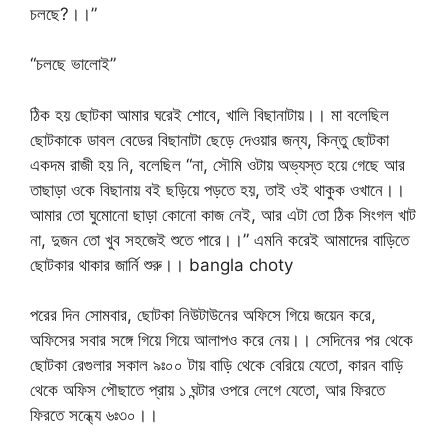
চলছে?।।”
“চলছে ভালোই”
ঠিক হয় ছোটকা আমার ঘরেই শোবে, খালি বিছানাটায়।। মা বলেছিল
ছোটকাকে ডাবল বেডের বিছানাটা ছেড়ে দেওয়ার জন্য, কিন্তু ছোটকা
একদম রাজী হয় নি, বলেছিল “না, সৌমি ওটায় অভ্যস্ত হয়ে গেছে আর
তাছাড়া ওকে বিছানায় বই ছড়িয়ে পড়তে হয়, তাই ওই থাকুক ওখানে।।
আমার তো ঘুমোনো ছাড়া কোনো কাজ নেই, আর এটা তো ঠিক সিংগল খাট
না, দুজন তো খুব সহজেই শুতে পারে।।” এমনি করেই আমাদের বাড়িতে
ছোটকার থাকার জার্নি শুরু।। bangla choty
পরের দিন সোমবার, ছোটকা নিউটাউনের অফিসে গিয়ে জয়েন করে,
অফিসের সবার সঙ্গে গিয়ে গিয়ে আলাপও করে নেয়।। সেদিনের পর থেকে
ছোটকা রেগুলার সকাল ৯ঃ০০ টায় বাড়ি থেকে বেরিয়ে যেতো, কারন বাড়ি
থেকে অফিস পৌছাতে প্রায় ১ ঘন্টার ওপরে লেগে যেতো, আর ফিরতে
ফিরতে সন্ধ্যে ৬ঃ৩০।।