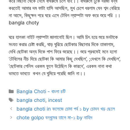
করে বিছানা থেকে নেমে বাথরুমে চলে যাই।। বাথরুমে ঢুকে দরজা বন্ধ
করতেই আমার দম ফাটা হাসি আসছিল, মুখ চেপে ধরলাম যেন শব্দ বেরিয়ে
না আসে, কিছুক্ষন পরে ঘরে এসে টেবিল ল্যাম্পটা অফ করে শুয়ে পরি ।।
bangla choty
ঘরে হালকা নাইট ল্যাম্পটা জালানোই ছিল। আমি চিৎ হয়ে শুয়ে মনটাকে
সংযত করার চেষ্টা করছি, ঘাড় ঘুরিয়ে ছোটকার বিছানার দিকে তাকালাম,
দেখি ছোটকা অন্য দিকে পাশ ফিরে শুয়েছে।। শুয়ে প্রথমেই মনে হলো
‘টেবিলের নীচ দিয়ে ছোটকা কি আমার কিছু দেখছিল’, ;দেখলে কি দেখছিল’,
‘ছোটকার পেনিস ওরকম ফুলে উঠেছিল কি কারনে’, এরকম নানা কথা
ভাবতে ভাবতে কখন যে ঘুমিয়ে পরেছি জানি না।।
Categories
Bangla Choti - বাংলা চটি
Tags
bangla choti
,
incest
bangla choti in কলেজে চোদা পর্ব ১ by চোদন খড় ছেলে
chote golpo বন্ধুদের তালে মা-১ by নাহিদ