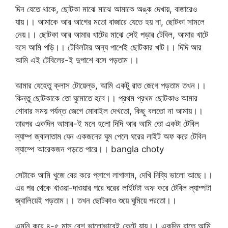
দিন যেতে থাকে, ছোটকা মাঝে মাঝে আমাকে অঙ্ক দেখায়, বাজারেও
যায়।। আমাকে আর আগের মতো বাজারে যেতে হয় না, ছোটকা সামলে
নেয়।। ছোটকা আর আমার খাটের মাঝে সেই পড়ার টেবিল, আমার খাটে
বসে আমি পড়ি।। টেবিলটার অন্য পাশেই ছোটকার খাট।। দিদি আর
আমি এই টেবিলের-ই দুপাশে বসে পড়তাম।।
আমার যেহেতু ক্লাস টোয়েল্ভ, আমি একটু রাত জেগে পড়তাম তখন।।
কিন্তু ছোটকাকে তো ঘুমোতে হবে।। প্রথম প্রথম ছোটকাও আমার
শোবার সময় পর্যন্ত জেগে মোবাইল দেখতো, কিছু বলতো না আমায়।।
তারপর একদিন আমার-ই মনে হলো দিদি আর আমি তো একটা টেবিল
ল্যাম্প জ্বালাতাম যেন একজনের ঘুম পেলে ঘরের লাইট অফ করে টেবিল
ল্যাম্পে আরেকজন পড়তে পারে।। bangla choty
সেটাকে আমি খুজে বের করে প্লাগে লাগালাম, দেখি দিব্যি ভালো আছে।।
এর পর থেকে খাওয়া-দাওয়ার পরে ঘরের লাইটটা অফ করে টেবিল ল্যাম্পটা
জ্বালিয়েই পড়তাম।। তখন ছোটকাও শুয়ে ঘুমিয়ে পরতো।।
এমনি করে ৪-৫ মাস বেশ ভালোভাবেই কেটে যায়।। একদিন রাতে আমি