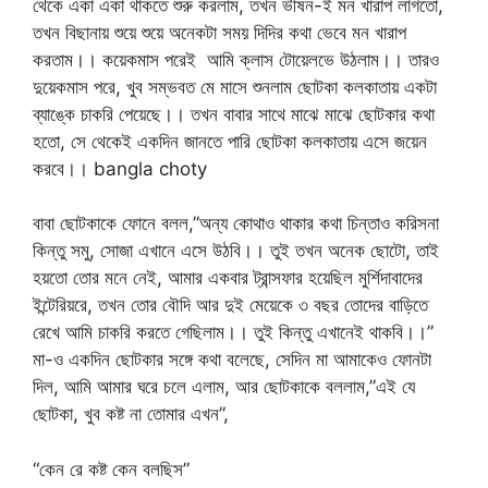
থেকে একা একা থাকতে শুরু করলাম, তখন ভীষন-ই মন খারাপ লাগতো,
তখন বিছানায় শুয়ে শুয়ে অনেকটা সময় দিদির কথা ভেবে মন খারাপ
করতাম।। কয়েকমাস পরেই আমি ক্লাস টোয়েলভে উঠলাম।। তারও
দুয়েকমাস পরে, খুব সম্ভবত মে মাসে শুনলাম ছোটকা কলকাতায় একটা
ব্যাঙ্কে চাকরি পেয়েছে।। তখন বাবার সাথে মাঝে মাঝে ছোটকার কথা
হতো, সে থেকেই একদিন জানতে পারি ছোটকা কলকাতায় এসে জয়েন
করবে।। bangla choty
বাবা ছোটকাকে ফোনে বলল,”অন্য কোথাও থাকার কথা চিন্তাও করিসনা
কিন্তু সমু, সোজা এখানে এসে উঠবি।। তুই তখন অনেক ছোটো, তাই
হয়তো তোর মনে নেই, আমার একবার ট্রান্সফার হয়েছিল মুর্শিদাবাদের
ইন্টেরিয়রে, তখন তোর বৌদি আর দুই মেয়েকে ৩ বছর তোদের বাড়িতে
রেখে আমি চাকরি করতে গেছিলাম।। তুই কিন্তু এখানেই থাকবি।।”
মা-ও একদিন ছোটকার সঙ্গে কথা বলেছে, সেদিন মা আমাকেও ফোনটা
দিল, আমি আমার ঘরে চলে এলাম, আর ছোটকাকে বললাম,”এই যে
ছোটকা, খুব কষ্ট না তোমার এখন”,
“কেন রে কষ্ট কেন বলছিস”