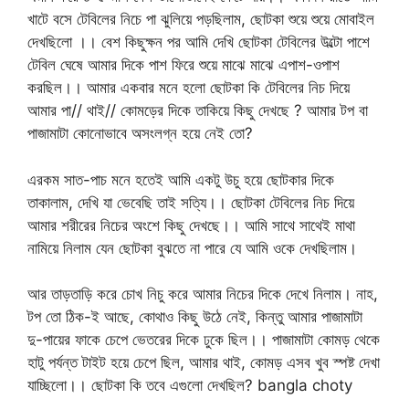
খাটে বসে টেবিলের নিচে পা ঝুলিয়ে পড়ছিলাম, ছোটকা শুয়ে শুয়ে মোবাইল
দেখছিলো ।। বেশ কিছুক্ষন পর আমি দেখি ছোটকা টেবিলের উল্টো পাশে
টেবিল ঘেষে আমার দিকে পাশ ফিরে শুয়ে মাঝে মাঝে এপাশ-ওপাশ
করছিল।। আমার একবার মনে হলো ছোটকা কি টেবিলের নিচ দিয়ে
আমার পা// থাই// কোমড়ের দিকে তাকিয়ে কিছু দেখছে ? আমার টপ বা
পাজামাটা কোনোভাবে অসংলগ্ন হয়ে নেই তো?
এরকম সাত-পাচ মনে হতেই আমি একটু উচু হয়ে ছোটকার দিকে
তাকালাম, দেখি যা ভেবেছি তাই সত্যি।। ছোটকা টেবিলের নিচ দিয়ে
আমার শরীরের নিচের অংশে কিছু দেখছে।। আমি সাথে সাথেই মাথা
নামিয়ে নিলাম যেন ছোটকা বুঝতে না পারে যে আমি ওকে দেখছিলাম।
আর তাড়তাড়ি করে চোখ নিচু করে আমার নিচের দিকে দেখে নিলাম। নাহ,
টপ তো ঠিক-ই আছে, কোথাও কিছু উঠে নেই, কিন্তু আমার পাজামাটা
দু-পায়ের ফাকে চেপে ভেতরের দিকে ঢুকে ছিল।। পাজামাটা কোমড় থেকে
হাটু পর্যন্ত টাইট হয়ে চেপে ছিল, আমার থাই, কোমড় এসব খুব স্পষ্ট দেখা
যাচ্ছিলো।। ছোটকা কি তবে এগুলো দেখছিল? bangla choty