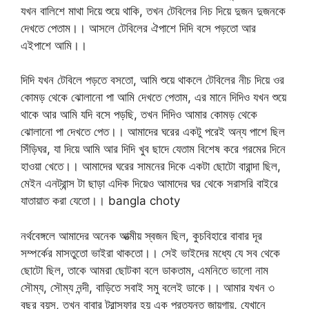
যখন বালিশে মাথা দিয়ে শুয়ে থাকি, তখন টেবিলের নিচ দিয়ে দুজন দুজনকে
দেখতে পেতাম।। আসলে টেবিলের ঐপাশে দিদি বসে পড়তো আর
এইপাশে আমি।।
দিদি যখন টেবিলে পড়তে বসতো, আমি শুয়ে থাকলে টেবিলের নীচ দিয়ে ওর
কোমড় থেকে ঝোলানো পা আমি দেখতে পেতাম, এর মানে দিদিও যখন শুয়ে
থাকে আর আমি যদি বসে পড়ছি, তখন দিদিও আমার কোমড় থেকে
ঝোলানো পা দেখতে পেত।। আমাদের ঘরের একটু পরেই অন্য পাশে ছিল
সিঁড়িঘর, যা দিয়ে আমি আর দিদি খুব ছাদে যেতাম বিশেষ করে গরমের দিনে
হাওয়া খেতে।। আমাদের ঘরের সামনের দিকে একটা ছোটো বারান্দা ছিল,
মেইন এনট্রান্স টা ছাড়া এদিক দিয়েও আমাদের ঘর থেকে সরাসরি বাইরে
যাতায়াত করা যেতো।। bangla choty
নর্থবেঙ্গলে আমাদের অনেক আত্মীয় স্বজন ছিল, কুচবিহারে বাবার দূর
সম্পর্কের মাসতুতো ভাইরা থাকতো।। সেই ভাইদের মধ্যে যে সব থেকে
ছোটো ছিল, তাকে আমরা ছোটকা বলে ডাকতাম, এমনিতে ভালো নাম
সৌম্য, সৌম্য নন্দী, বাড়িতে সবাই সমু বলেই ডাকে।। আমার যখন ৩
বছর বয়স, তখন বাবার ট্রান্সফার হয় এক প্রত্যন্ত জায়গায়, যেখানে