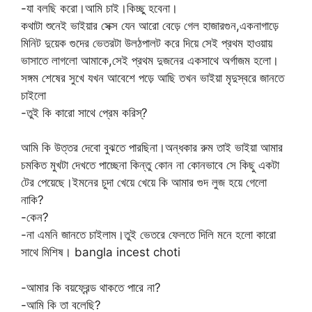
-যা বলছি করো।আমি চাই।কিচ্ছু হবেনা।
কথাটা শুনেই ভাইয়ার সেক্স যেন আরো বেড়ে গেল হাজারগুন,একনাগাড়ে
মিনিট দুয়েক গুদের ভেতরটা উলঠপালট করে দিয়ে সেই প্রথম হাওয়ায়
ভাসাতে লাগলো আমাকে,সেই প্রথম দুজনের একসাথে অর্গাজম হলো।
সঙ্গম শেষের সুখে যখন আবেশে পড়ে আছি তখন ভাইয়া মৃদুস্বরে জানতে
চাইলো
-তুই কি কারো সাথে প্রেম করিস্?
আমি কি উত্তর দেবো বুঝতে পারছিনা।অন্ধকার রুম তাই ভাইয়া আমার
চমকিত মুখটা দেখতে পাচ্ছেনা কিন্তু কোন না কোনভাবে সে কিছু একটা
টের পেয়েছে।ইমনের চুদা খেয়ে খেয়ে কি আমার গুদ লুজ হয়ে গেলো
নাকি?
-কেন?
-না এমনি জানতে চাইলাম।তুই ভেতরে ফেলতে দিলি মনে হলো কারো
সাথে মিশিষ। bangla incest choti
-আমার কি বয়ফ্রেন্ড থাকতে পারে না?
-আমি কি তা বলেছি?