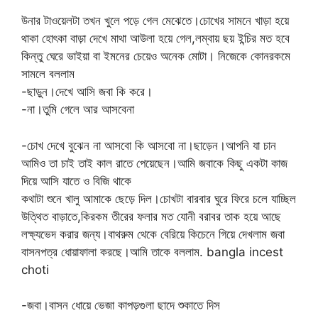
উনার টাওয়েলটা তখন খুলে পড়ে গেল মেঝেতে।চোখের সামনে খাড়া হয়ে
থাকা হোৎকা বাড়া দেখে মাথা আউলা হয়ে গেল,লম্বায় ছয় ইন্চির মত হবে
কিন্তু ঘেরে ভাইয়া বা ইমনের চেয়েও অনেক মোটা। নিজেকে কোনরকমে
সামলে বললাম
-ছাড়ুন।দেখে আসি জবা কি করে।
-না।তুমি গেলে আর আসবেনা
-চোখ দেখে বুঝেন না আসবো কি আসবো না।ছাড়েন।আপনি যা চান
আমিও তা চাই তাই কাল রাতে পেয়েছেন।আমি জবাকে কিছু একটা কাজ
দিয়ে আসি যাতে ও বিজি থাকে
কথাটা শুনে খালু আমাকে ছেড়ে দিল।চোখটা বারবার ঘুরে ফিরে চলে যাচ্ছিল
উত্থিত বাড়াতে,কিরকম তীরের ফলার মত যোনী বরাবর তাক হয়ে আছে
লক্ষ্যভেদ করার জন্য।বাথরুম থেকে বেরিয়ে কিচেনে গিয়ে দেখলাম জবা
বাসনপত্র ধোয়াফালা করছে।আমি তাকে বললাম. bangla incest
choti
-জবা।বাসন ধোয়ে ভেজা কাপড়গুলা ছাদে শুকাতে দিস