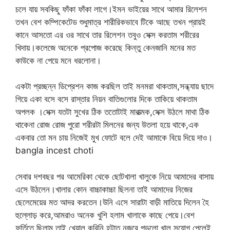
চলে যায় সবকিছু ফাঁকা ফাঁকা লাগে।ইমন ভাইয়ের সাথে আমার রিলেশন
তখন বেশ কম্পিকেটেড শুধুমাত্র শারীরিকভাবে টিকে আছে তখন প্রায়ই
কানে আসতো এর ওর সাথে তার রিলেশন তবুও সেক্স করতাম শরীরের
খিদায়।কলেজে অনেকে প্রপোজ করেছে কিন্তু কেনজানি মনের মত
কাউকে না পেয়ে মনে ধরলোনা।
একটা প্রচ্ছন্ন ডিপ্রেশন কাজ করছিল তাই মনমরা থাকতাম,সন্ধ্যায় ছাদে
গিয়ে একা বসে বসে রাস্তার নিয়ন বাতিগুলোর দিকে তাকিয়ে থাকতাম
অপলক ।সেক্স যতটা সুখের ঠিক ততোটাই মারাত্মক,সেক্স উঠলে মাথা ঠিক
থাকেনা রোজ রোজ পুরো শরীরটা মিলনের জন্য উতলা হয়ে থাকে,এক
একবার তো মন চায় নিজেই মুখ ফোটে বলে দেই আমাকে বিয়ে দিয়ে দাও।
bangla incest choti
সেবার দশবছর পর আমেরিকা থেকে ছোটখালা খালুকে নিয়ে আমাদের বাসায়
এসে উঠলেন।খালার কোন বাচ্চাকাচ্চা ছিলনা তাই আমাদের নিজের
ছেলেমেয়ের মত আদর করতেন।উনি এসে সারাটা বাড়ী মাতিয়ে দিলেন হৈ
হুল্লোড় করে,আমরাও অনেক খুশি হলাম খালাকে কাছে পেয়ে।বেশ
ফুর্তিতে ছিলাম তাই খেয়াল করিনি হটাত নজরে পড়লো খালু সুযোগ পেলেই