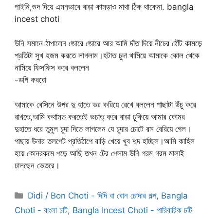
পাইনি,গুদ দিয়ে এমনভাবে বাড়া কামড়াও মাথা ঠিক থাকেনা. bangla
incest choti
উনি সমানে ঠাপালেন জোরে জোরে আর আমি দাঁত দিয়ে নীচের ঠোঁট কামড়ে
প্রতিটা সুখ হজম করতে লাগলাম।হটাত চুদা থামিয়ে আমাকে কোল থেকে
নামিয়ে ফিসফিস করে বললেন
-ডগি করবো
আমাকে বেসিনে উপর দু হাতে ভর করিয়ে রেখে বললেন পাছাটা উঁচু করে
রাখতে,আমি কথামত করতেই ভচাত্ করে বাড়া ঢুকিয়ে আমার কোমর
দুহাতে ধরে তুমুল চুদা দিতে লাগলেন যে চুদার চোটে রস বেরিয়ে গেল।
পাছায় উনার তলপেট প্রতিঠাপে বাড়ি খেয়ে খুব শব্দ হচ্ছিল।আমি কাহিল
হয়ে কোনরকমে পড়ে আছি তখন টের পেলাম উনি গরম গরম মালাই
ঢালছেন ভেতরে।
Categories
Didi / Bon Choti - দিদি বা বোন চোদার গল্প
,
Bangla
Choti - বাংলা চটি
,
Bangla Incest Choti - পারিবারিক চটি