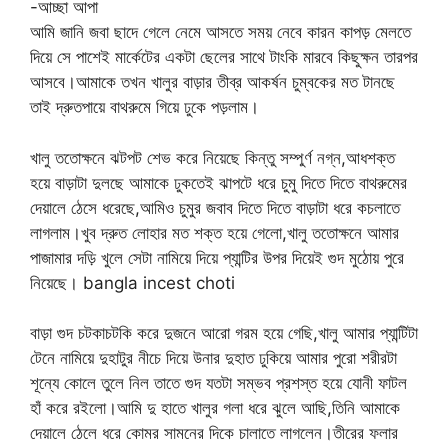
-আচ্ছা আপা
আমি জানি জবা ছাদে গেলে নেমে আসতে সময় নেবে কারন কাপড় মেলতে
দিয়ে সে পাশেই মার্কেটের একটা ছেলের সাথে টাংকি মারবে কিছুক্ষন তারপর
আসবে।আমাকে তখন খালুর বাড়ার তীব্র আকর্ষন চুম্বকের মত টানছে
তাই দ্রুতপায়ে বাথরুমে গিয়ে ঢুকে পড়লাম।
খালু ততোক্ষনে ঝটপট শেভ করে নিয়েছে কিন্তু সম্পুর্ণ নগ্ন,আধশক্ত
হয়ে বাড়াটা দুলছে আমাকে ঢুকতেই ঝাপটে ধরে চুমু দিতে দিতে বাথরুমের
দেয়ালে ঠেসে ধরেছে,আমিও চুমুর জবাব দিতে দিতে বাড়াটা ধরে কচলাতে
লাগলাম।খুব দ্রুত লোহার মত শক্ত হয়ে গেলো,খালু ততোক্ষনে আমার
পাজামার দড়ি খুলে সেটা নামিয়ে দিয়ে প্যান্টির উপর দিয়েই গুদ মুঠোয় পুরে
নিয়েছে। bangla incest choti
বাড়া গুদ চটকাচটকি করে দুজনে আরো গরম হয়ে গেছি,খালু আমার প্যান্টিটা
টেনে নামিয়ে দুহাটুর নীচে দিয়ে উনার দুহাত ঢুকিয়ে আমার পুরো শরীরটা
শূন্যে কোলে তুলে নিল তাতে গুদ যতটা সম্ভব প্রশস্ত হয়ে যোনী ফাটল
হাঁ করে রইলো।আমি দু হাতে খালুর গলা ধরে ঝুলে আছি,তিনি আমাকে
দেয়ালে ঠেলে ধরে কোমর সামনের দিকে চালাতে লাগলেন।তীরের ফলার