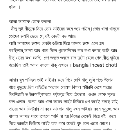
ফাঁকা ।
আম্মা আমাকে ডেকে বললো
-নীতু তুই রীতুকে নিয়ে তোর ভাইয়ের রুমে শুয়ে পড়িস্।তোর খালা খালুকে
তোদের রুমটা ছেড়ে দে,ওই বেডটা বড় আছে।
আমি আমাদের রুমের বেডটা গুছিয়ে দিয়ে আম্মার রুমে এলে গল্প
করছিলাম,আম্মা আর খালা মিলে পুরনোদিনের কত কথা বলছে আমি আর
রীতু ওদের কথা শুনছি।গল্প শুনতে শুনতে রাত দুটো বেজে গেল.রীতু ঘুমিয়ে
পড়েছিল তাই আম্মা বললো থাক্ এখানে। bangla incest choti
আমার ঘুম পাচ্ছিল তাই ভাইয়ার রুমে গিয়ে দেখি খালু লুঙ্গি পড়ে উদোম
গায়ে ঘুমুচ্ছে,ডিম লাইটের আলোয় লোমশ বিশাল শরীরটা দেখে গায়ের
শিরশিরানি দু উরুসন্ধিস্হলে পর্য্যন্ত গিয়ে ঠেকলো।ওখান থেকে দ্রুত
চলে এলাম।আম্মা আর খালা রুমের লাইট নিভিয়ে গল্প করেই চলছে তাই
তাদের আর ডিস্ট্রার্ব না করে ভাবলাম খালু যখন ভাইয়ার রুমে ঘুমুচ্ছে আর
খালাও আম্মার সাথে তাহলে আমি না হয় নিজের বেডেই গিয়ে শুই।রুমে
গিয়ে দরজাটা ভিজিয়ে লাইট অফ করে শুতেই ঘুম চলে এলো চোখে।