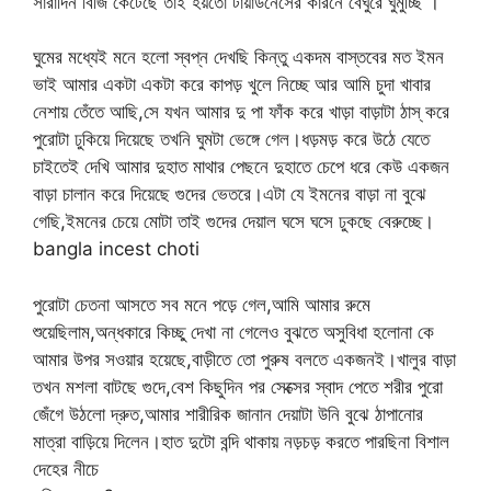
সারাদিন বিজি কেটেছে তাই হয়তো টায়ার্ডনেসের কারনে বেঘুরে ঘুমুচ্ছি ।
ঘুমের মধ্যেই মনে হলো স্বপ্ন দেখছি কিন্তু একদম বাস্তবের মত ইমন
ভাই আমার একটা একটা করে কাপড় খুলে নিচ্ছে আর আমি চুদা খাবার
নেশায় তেঁতে আছি,সে যখন আমার দু পা ফাঁক করে খাড়া বাড়াটা ঠাস্ করে
পুরোটা ঢুকিয়ে দিয়েছে তখনি ঘুমটা ভেঙ্গে গেল।ধড়মড় করে উঠে যেতে
চাইতেই দেখি আমার দুহাত মাথার পেছনে দুহাতে চেপে ধরে কেউ একজন
বাড়া চালান করে দিয়েছে গুদের ভেতরে।এটা যে ইমনের বাড়া না বুঝে
গেছি,ইমনের চেয়ে মোটা তাই গুদের দেয়াল ঘসে ঘসে ঢুকছে বেরুচ্ছে।
bangla incest choti
পুরোটা চেতনা আসতে সব মনে পড়ে গেল,আমি আমার রুমে
শুয়েছিলাম,অন্ধকারে কিচ্ছু দেখা না গেলেও বুঝতে অসুবিধা হলোনা কে
আমার উপর সওয়ার হয়েছে,বাড়ীতে তো পুরুষ বলতে একজনই।খালুর বাড়া
তখন মশলা বাটছে গুদে,বেশ কিছুদিন পর সেক্সের স্বাদ পেতে শরীর পুরো
জেঁগে উঠলো দ্রুত,আমার শারীরিক জানান দেয়াটা উনি বুঝে ঠাপানোর
মাত্রা বাড়িয়ে দিলেন।হাত দুটো বন্দি থাকায় নড়চড় করতে পারছিনা বিশাল
দেহের নীচে