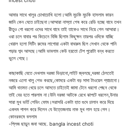
incest choti
আমার সাথে খালুর চোখাচোখি হলো।আমি মুচকি মুচকি হাসলাম কারন
জানি কেন যেতে চাইছেনা।আম্মারা নাস্তা শেষ করে রেডি হচ্ছে যাবে তখন
রীতুও গো ধরলো ওদের সাথে যাবে তাই তাকেও সাথে নিয়ে গেল আম্মারা।
ওরা চলে যাবার পর কিচেনে বিজি ছিলাম কিছুক্ষন তারপর ওদিকে যাচ্ছি
খেয়াল হলো সিটিং রুমের লাগোয়া একটা বাথরুম ছিল সেখান থেকে পানি
পড়ার শব্দ আসছে।আমি ভাবলাম কেউ হয়তো টেপ পুরোটা বন্ধ করতে
ভুলে গেছে।
কাছাকাছি যেতে দেখলাম দরজা ভিড়ানো,লাইট জ্বলছে,দরজা ঠেলতেই
নজরে এলো খালু শেভ করছে,কোমরে একটা বড় সাদা টাওয়েল প্যাচানো।
আমি থতমত খেয়ে চলে আসতে চাইতেই জামা টেনে ধরলো পেছন থেকে
তাই বের হতে পারলাম না।উনি দরজা আটকে রেখে ঝাপটে ধরলেন,উনার
সারা মুখ ভর্তি শেভিং ফোম।সরাসরি একটা হাত গুদে চালান করে দিয়ে
একদম পাগল করে দিলেন যে উত্তেজনায় নাক মুখ লাল হয়ে গেল।
কোনরকমে বললাম
-প্লিজ ছাড়ুন জবা আছে. bangla incest choti