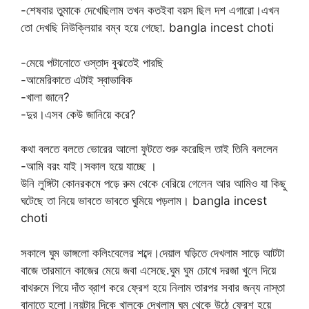
-শেষবার তুমাকে দেখেছিলাম তখন কতইবা বয়স ছিল দশ এগারো।এখন
তো দেখছি নিউক্লিয়ার বম্ব হয়ে গেছো. bangla incest choti
-মেয়ে পটানোতে ওস্তাদ বুঝতেই পারছি
-আমেরিকাতে এটাই স্বাভাবিক
-খালা জানে?
-দুর।এসব কেউ জানিয়ে করে?
কথা বলতে বলতে ভোরের আলো ফুটতে শুরু করেছিল তাই তিনি বললেন
-আমি বরং যাই।সকাল হয়ে যাচ্ছে ।
উনি লুঙ্গিটা কোনরকমে পড়ে রুম থেকে বেরিয়ে গেলেন আর আমিও যা কিছু
ঘটেছে তা নিয়ে ভাবতে ভাবতে ঘুমিয়ে পড়লাম। bangla incest
choti
সকালে ঘুম ভাঙ্গলো কলিংবেলের শব্দে।দেয়াল ঘড়িতে দেখলাম সাড়ে আটটা
বাজে তারমানে কাজের মেয়ে জবা এসেছে.ঘুম ঘুম চোখে দরজা খুলে দিয়ে
বাথরুমে গিয়ে দাঁত ব্রাশ করে ফ্রেশ হয়ে নিলাম তারপর সবার জন্য নাস্তা
বানাতে হলো।নয়টার দিকে খালুকে দেখলাম ঘুম থেকে উঠে ফ্রেশ হয়ে