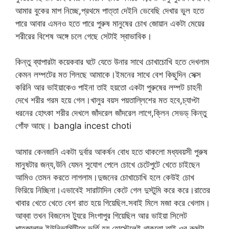
আমার বুকের মাপ নিচ্ছে,প্রথমে পাত্তা দেইনি ভেবেছি দেখার ভুল হতে
পারে আবার এমনও হতে পারে পুরুষ মানুষের চোখ জোয়ান একটা মেয়ের
শরীরের বিশেষ অঙ্গে চলে গেছে সেটাই স্বাভাবিক।
কিন্তু ব্যাপারটা কয়েকবার ঘটে যেতে উনার সাথে চোখাচোখি হতে দেখলাম
কেমন লম্পটের মত গিলছে আমাকে।ইমনের সাথে বেশ কিছুদিন সেক্স
করিনি আর ভাইয়াকেও পাইনা তাই হয়তো একটা পুরুষের লম্পট চাহনী
দেখে শরীর গরম হয়ে গেল।খালুর বয়স পয়তাল্লিশের মত হবে,চ্যাপ্টা
ধরনের হোৎকা শরীর দেখলে জাঁদরেল জাঁদরেল লাগে,ক্লিন সেভড্ কিন্তু
গোঁফ আছে। bangla incest choti
আমার কেনজানি একটা দুর্বার আকর্ষন বোধ হতে থাকলো মধ্যবয়সী পুরুষ
মানুষটার জন্য,উনি যেমন সুযোগ পেলে চোখে চেটেপুটে খেতে চাইছেন
আমিও তেমন করতে লাগলাম।দুজনের চোখাচোখি হলে কেউই চোখ
ফিরিয়ে নিচ্ছিনা।এভাবেই সারাটাদিন কেটে গেল দুস্টুমি করে করে।রাতের
খাবার খেতে খেতে বেশ রাত হয়ে গিয়েছিল.সবাই মিলে মজা করে খেলাম।
আব্বা তখন বিজনেস ট্যুরে সিংগাপুর গিয়েছিল আর ভাইয়া সিলেট
শাহজালাল ইউনিভার্সিটিতে ভর্তি হয় হোস্টেলেই থাকতো তাই ওর রুমটা