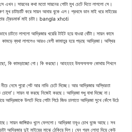
তা সে এখন। সায়নের কথা মতো সায়নের গোটা মুখ চেটে দিতে লাগলো সে।
ক্ষণ মুখ চাটাচাটি করে সায়ন আবার বুকে এল। প্রথমে ডান মাই ধরে মাইয়ের
তার ট্রেডমার্ক মাই চাটা। bangla xhoti
ভাবে চাটতে লাগলো আদ্রিজার খয়েরি টাইট হয়ে যাওয়া বোঁটা। সায়ন কামে
। কামড়ে ব্যথা লাগলেও আরও বেশী কামাতুর হয়ে পড়ছে আদ্রিজা। অস্থির
াটছো, কি কামড়াচ্ছো গো। কি করছো। আহহহহ উফফফফফ কোথায় শিখলে
ীচে নেমে পুরো পেট আর নাভি চেটে দিচ্ছে। আর আদ্রিজার অস্থিরতা
 চোদো’। সায়ন যা করছে নিজেই করছে। আদ্রিজা শুধু বাধা দিচ্ছে না।
য়ে আদ্রিজাকে উলটে দিয়ে গোটা পিঠে জিভ চালাতে আদ্রিজা সুখে কেঁপে উঠে
 আছে। সায়ন জাঙ্গিয়াও খুলে ফেললো। আদ্রিজা তবুও চোখ বুজে আছে। সব
াটা আদ্রিজার দুই মাইয়ের মাঝে ঠেকিয়ে দিল। যেন গরম লোহা দিয়ে কেউ