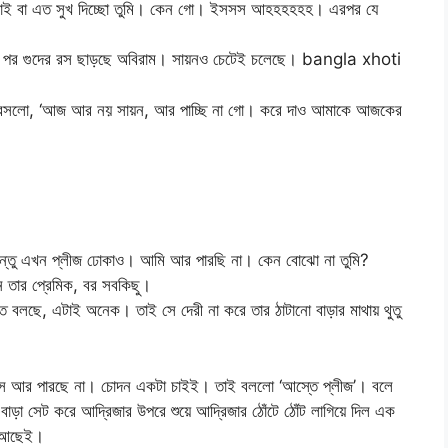
োই বা এত সুখ দিচ্ছো তুমি। কেন গো। ইসসস আহহহহহহ। এরপর যে
র পর গুদের রস ছাড়ছে অবিরাম। সায়নও চেটেই চলেছে। bangla xhoti
েই বসলো, ‘আজ আর নয় সায়ন, আর পাচ্ছি না গো। করে দাও আমাকে আজকের
িন্তু এখন প্লীজ ঢোকাও। আমি আর পারছি না। কেন বোঝো না তুমি?
 তার প্রেমিক, বর সবকিছু।
 বলছে, এটাই অনেক। তাই সে দেরী না করে তার ঠাটানো বাড়ার মাথায় থুতু
ু সে আর পারছে না। চোদন একটা চাইই। তাই বললো ‘আস্তে প্লীজ’। বলে
াড়া সেট করে আদ্রিজার উপরে শুয়ে আদ্রিজার ঠোঁটে ঠোঁট লাগিয়ে দিল এক
ে আছেই।