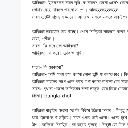
আদ্রিজা- ইসসসসস সায়ন তুমি কে সায়ন? কেনো এলে? কেন
তোমায় ছেড়ে থাকতে পারবো না গো। আহহহহহহহহহহহ।
সায়ন চেটেই যাচ্ছে একমনে। আদ্রিজা ভলকে ভলকে একটু প
আদ্রিজা নাজেহাল হয়ে যাচ্ছে। শেষে আদ্রিজা সায়নকে বল
মতো, প্লীজ’।
সায়ন- কি করে দেব আদ্রিজা?
আদ্রিজা- যা করে। ঢোকাও তুমি।
সায়ন- কি ঢোকাবো?
আদ্রিজা- আমি সময় হলে বলবো সোনা তুমি যা শুনতে চাও। ক
আদ্রিজা সায়নের সাথে এমন ভাবে কথা বলতে লাগলো যেন সায়ন
সায়নও বুঝতে পারলো আদ্রিজার মতো লাজুক মেয়ে নিজে ঢোকাতে
দিলো। bangla xhoti
আদ্রিজা বাড়াটার চেহারা দেখেই শিউরে উঠলো আবার। কিন্ত
শুয়ে পড়লো দু পা ছড়িয়ে। সায়ন ওপরে উঠে এলো। গুদের মুখে ব
ঠাপ। আদ্রিজা বিবাহিত। বর বহুবার চুদেছে। কিছুটা তো ঢিল