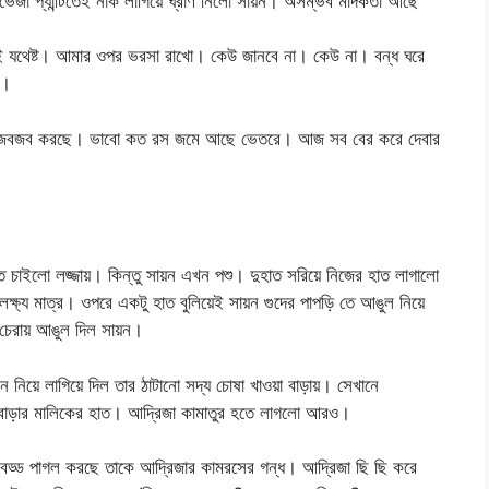
ি। ভেজা প্যান্টিতেই নাক লাগিয়ে ঘ্রাণ নিলো সায়ন। অসম্ভব মাদকতা আছে
ই যথেষ্ট। আমার ওপর ভরসা রাখো। কেউ জানবে না। কেউ না। বন্ধ ঘরে
ো।
 রসে জবজব করছে। ভাবো কত রস জমে আছে ভেতরে। আজ সব বের করে দেবার
াকতে চাইলো লজ্জায়। কিন্তু সায়ন এখন পশু। দুহাত সরিয়ে নিজের হাত লাগালো
্ষ্য মাত্র। ওপরে একটু হাত বুলিয়েই সায়ন গুদের পাপড়ি তে আঙুল নিয়ে
চেরায় আঙুল দিল সায়ন।
নিয়ে লাগিয়ে দিল তার ঠাটানো সদ্য চোষা খাওয়া বাড়ায়। সেখানে
 বাড়ার মালিকের হাত। আদ্রিজা কামাতুর হতে লাগলো আরও।
ে। বড্ড পাগল করছে তাকে আদ্রিজার কামরসের গন্ধ। আদ্রিজা ছি ছি করে