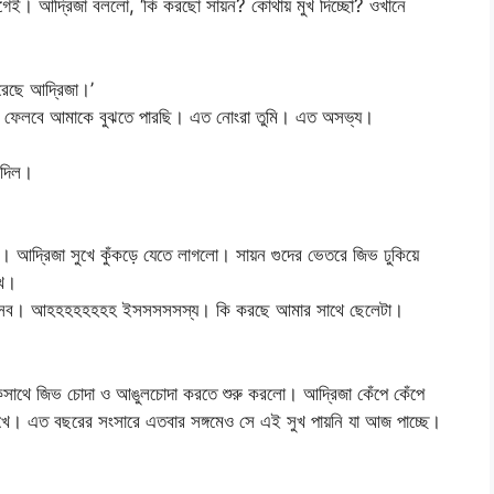
েই। আদ্রিজা বললো, ‘কি করছো সায়ন? কোথায় মুখ দিচ্ছো? ওখানে
রেছে আদ্রিজা।’
ে ফেলবে আমাকে বুঝতে পারছি। এত নোংরা তুমি। এত অসভ্য।
 দিল।
 আদ্রিজা সুখে কুঁকড়ে যেতে লাগলো। সায়ন গুদের ভেতরে জিভ ঢুকিয়ে
ুখ।
 এসব। আহহহহহহহহ ইসসসসসস্য। কি করছে আমার সাথে ছেলেটা।
কসাথে জিভ চোদা ও আঙুলচোদা করতে শুরু করলো। আদ্রিজা কেঁপে কেঁপে
ুখে। এত বছরের সংসারে এতবার সঙ্গমেও সে এই সুখ পায়নি যা আজ পাচ্ছে।