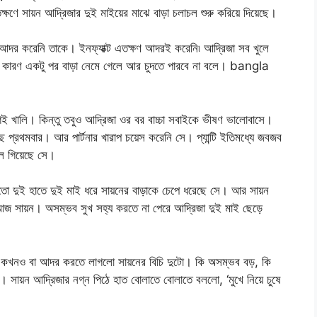
ক্ষণে সায়ন আদ্রিজার দুই মাইয়ের মাঝে বাড়া চলাচল শুরু করিয়ে দিয়েছে।
দর করেনি তাকে। ইনফ্যাক্ট এতক্ষণ আদরই করেনি৷ আদ্রিজা সব খুলে
য়। কারণ একটু পর বাড়া নেমে গেলে আর চুদতে পারবে না বলে। bangla
খালি। কিন্তু তবুও আদ্রিজা ওর বর বাচ্চা সবাইকে ভীষণ ভালোবাসে।
রথমবার। আর পার্টনার খারাপ চয়েস করেনি সে। প্যান্টি ইতিমধ্যে জবজব
লে গিয়েছে সে।
তো দুই হাতে দুই মাই ধরে সায়নের বাড়াকে চেপে ধরেছে সে। আর সায়ন
 আজ সায়ন। অসম্ভব সুখ সহ্য করতে না পেরে আদ্রিজা দুই মাই ছেড়ে
। কখনও বা আদর করতে লাগলো সায়নের বিচি দুটো। কি অসম্ভব বড়, কি
জা। সায়ন আদ্রিজার নগ্ন পিঠে হাত বোলাতে বোলাতে বললো, ‘মুখে নিয়ে চুষে