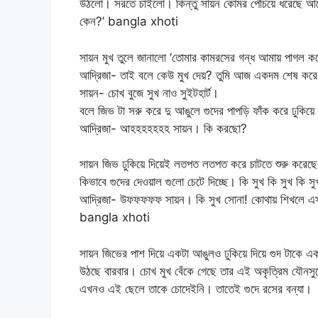
উঠলো। সরতে চাইলো। কিন্তু সায়ন কোমর পেঁচিয়ে ধরেছে আগ
কেন?’ bangla xhoti
সায়ন মুখ তুলে জানালো ‘তোমার কামরসের গন্ধ আমায় পাগল ক
আদ্রিজা- তাই বলে কেউ মুখ দেয়? তুমি আজ একদম শেষ কর
সায়ন- চোখ বুজে সুখ নাও সুইটহার্ট।
বলে জিভ টা সরু করে দু আঙুলে গুদের পাপড়ি ফাঁক করে ঢুকিয়ে
আদ্রিজা- আহহহহহহহ সায়ন। কি করছো?
সায়ন জিভ ঢুকিয়ে দিয়েই লতপত লতপত করে চাটতে শুরু করেছে।
কিভাবে গুদের দেওয়াল গুলো চেটে দিচ্ছে। কি সুখ কি সুখ কি স
আদ্রিজা- উফফফফফ সায়ন। কি সুখ সোনা! কোথায় শিখলে
bangla xhoti
সায়ন জিভের পাশ দিয়ে একটা আঙুলও ঢুকিয়ে দিয়ে গুদ টাকে এ
উঠছে বারবার। চোখ মুখ বেঁকে গেছে তার এই অকৃত্রিম যৌনস
এখনও এই ছেলে তাকে চোদেইনি। তাতেই গুদে রসের বন্যা।