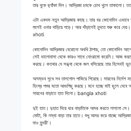
তার বুকে ছ্যাঁকা দিল। আদ্রিজা চমকে চোখ খুলে তাকালো। তত
এটা একদম নতুন আদ্রিজার কাছে। তার বর কোনোদিন এভাবে আ
শুলেই ওনার দাড়িয়ে পড়ে। আর দাঁড়ালেই চুদতে শুরু করে দে
xhoti
কোনোদিন আদ্রিজার বেরোনো অবধি ঠাপায়, তো কোনোদিন আগেই 
সেই ভালোবাসা থেকে কারও সাথে নোংরামো করেনি। আজ করছে প্
করছে। কতবার যে সন্ধ্যা থেকে জল খসিয়েছে তার হিসেবই ভু
অসম্ভব সুখে সব তালগোল পাকিয়ে গিয়েছে। সায়নের নির্দেশ ম
হিংস্র পশুর মতো আগুপিছু করছে। মনে হচ্ছে মাই ছুলে দেবে
সায়নের বাড়াতে হাত দিলো। bangla xhoti
দুই হাত। দুহাত দিয়ে ধরে বাড়াটাকে আদর করতে লাগলো সে
মোটা, কি লম্বা বাড়া তার হাতে। শুধু আদর করে যাচ্ছে আদ্রি
দাও সুন্দরী’।