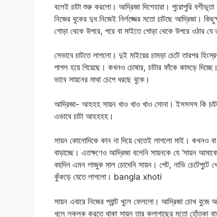
বলেই চাটা শুরু করলো। আদ্রিজা দিশেহারা। পুরোপুরি বশীভূ
নিজের বুকের দুধ নিজেই নির্লজ্জের মতো চাটছে আদ্রিজা। কিছু
গোড়া থেকে উপরে, পরে বা মাইতে গোড়া থেকে উপরে ওঠার যে 
সেভাবে চাটতে লাগলো। দুই মাইয়ের চামড়া চেটে তারপর হিংস্র
পাগল হয়ে গিয়েছে। কখনও চোষার, চাটার ফাঁকে কামড়ে দিচ্ছে
ভাবে সায়নের মাথা চেপে ধরছে বুকে।
আদ্রিজা- আহহহ সায়ন খাও খাও খাও সোনা। ইসসসস কি চ
এভাবে চাটা আহহহহ।
সায়ন কোনোদিকে কান না দিয়ে খেতেই লাগলো মাই। কখনও বা ন
বাড়াচ্ছে। এতক্ষণেও আদ্রিজা বলেনি সায়নকে যে ‘সায়ন আমাকে
বহুদিন এমন লাজুক মাল চোদেনি সায়ন। পেট, নাভি চেটেপুটে খে
কুঁকড়ে যেতে লাগলো। bangla xhoti
সায়ন এবারে নিজের প্যান্ট খুলে ফেললো। আদ্রিজা চোখ বুজে
খুলে লকলক করতে থাকা সায়ন তার কলাগাছের মতো হোঁতকা বাড়