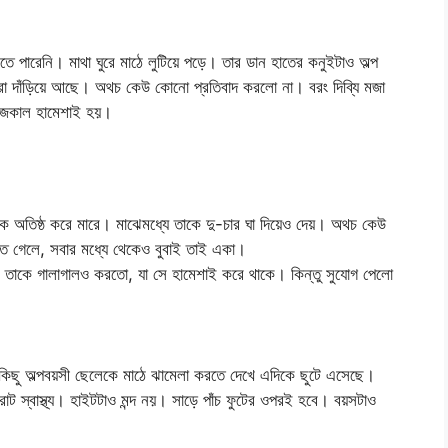
ে পারেনি। মাথা ঘুরে মাঠে লুটিয়ে পড়ে। তার ডান হাতের কনুইটাও অল্প
াথীরা দাঁড়িয়ে আছে। অথচ কেউ কোনো প্রতিবাদ করলো না। বরং দিব্যি মজা
আজকাল হামেশাই হয়।
অতিষ্ঠ করে মারে। মাঝেমধ্যে তাকে দু-চার ঘা দিয়েও দেয়। অথচ কেউ
ে গেলে, সবার মধ্যে থেকেও বুবাই তাই একা।
সে তাকে গালাগালও করতো, যা সে হামেশাই করে থাকে। কিন্তু সুযোগ পেলো
।
লা কিছু অল্পবয়সী ছেলেকে মাঠে ঝামেলা করতে দেখে এদিকে ছুটে এসেছে।
াট স্বাস্থ্য। হাইটটাও মন্দ নয়। সাড়ে পাঁচ ফুটের ওপরই হবে। বয়সটাও