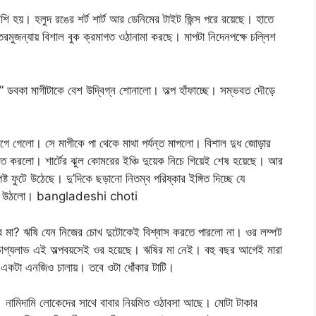
ি হয়। হলুদ রঙের শর্ট শার্ট আর ডেনিমের টাইট জিন্স পরে রয়েছে। হাতে
 তরমুজন্যায় বিশাল বুক ক্রমাগত ওঠানামা করছে। মাপটা নিদেনপক্ষে চল্লিশ
 ডবকা মাগীটাকে বেশ উদ্বিগ্ন শোনালো। অল্প হাঁফাচ্ছে। সম্ভবত দৌড়ে
গে গেলো। সে মাগীকে পা থেকে মাথা পর্যন্ত মাপলো। বিশাল দুধ জোড়ার
াত করলো। শার্টের ঝুল কোমরের ইঞ্চি দুয়েক নিচে গিয়েই শেষ হয়েছে। আর
্ট ফুটে উঠেছে। দু’দিকে ছড়ানো নিতম্ব পরিষ্কার ইঙ্গিত দিচ্ছে যে
ক করে উঠলো। bangladeshi choti
য়ের মা? ঋষি যেন নিজের চোখ দুটোকেই বিশ্বাস করতে পারলো না। ওর লম্পট
রার সৌভাগ্যলাভ এই অল্পবয়সেই ওর হয়েছে। ঋষির মা নেই। বহু বছর আগেই মারা
 একটা এনজিও চালায়। তবে ওটা ধোঁকার টাটি।
 নামিদামি লোকেদের সাথে বাবার নিয়মিত ওঠাবসা আছে। মোটা টাকার