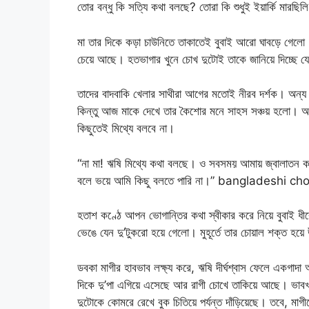
তোর বন্ধু কি সত্যি কথা বলছে? তোরা কি শুধুই ইয়ার্কি মা
মা তার দিকে কড়া চাউনিতে তাকাতেই বুবাই আরো ঘাবড়ে গেলো
চেয়ে আছে। হতভাগার খুনে চোখ দুটোই তাকে জানিয়ে দিচ্ছে যে 
তাদের বাদবাকি খেলার সাথীরা আগের মতোই নীরব দর্শক। অন্য য
কিন্তু আজ মাকে দেখে তার কৈশোর মনে সাহস সঞ্চয় হলো। আ
কিছুতেই মিথ্যে বলবে না।
“না মা! ঋষি মিথ্যে কথা বলছে। ও সবসময় আমায় জ্বালাতন
বলে ভয়ে আমি কিছু বলতে পারি না।” bangladeshi cho
হতাশ কণ্ঠে আপন ভোগান্তির কথা স্বীকার করে নিয়ে বুবাই ধীর
ভেঙে যেন দু’টুকরো হয়ে গেলো। মুহূর্তে তার চোয়াল শক্ত হয়
ডবকা মাগীর হাবভাব লক্ষ্য করে, ঋষি দীর্ঘশ্বাস ফেলে একগাদা 
দিকে দু’পা এগিয়ে এসেছে আর রাগী চোখে তাকিয়ে আছে। ভাবখান
দুটোকে কোমরে রেখে বুক চিতিয়ে পর্যন্ত দাঁড়িয়েছে। তবে, মাগীকে আ