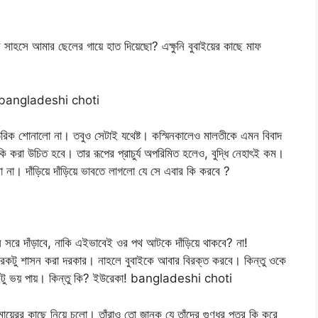
সাহসে আমার ছেলের গায়ে হাত দিয়েছো? এক্ষুনি বুবাইয়ের কাছে মাফ
াই।” bangladeshi choti
রিক শোনালো না। তবুও সেটাই যথেষ্ট। কস্মিনকালেও মালতীকে এমন বিবাদ
 করা উচিত হবে। তার রূপের প্রাচুর্য অপরিমিত হলেও, বুদ্ধি নেহাৎই কম।
 না। দাঁড়িয়ে দাঁড়িয়ে ভাবতে লাগলো যে সে এবার কি করবে ?
ে সরে দাঁড়াবে, নাকি এইভাবেই ওর পথ আটকে দাঁড়িয়ে থাকবে? না!
েকটু শাসন করা দরকার। নাহলে বুবাইকে আবার বিরক্ত করবে। কিন্তু ওকে
 একটু ভয় পায়। কিন্তু কি? ইউরেকা! bangladeshi choti
য়েরর কাছে নিয়ে চলো। তাঁরাও তো জানুক যে তাঁদের গুণধর পুত্র কি করে