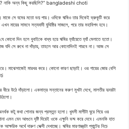
রছিলি? নাকি অন্য কিছু করছিলি?” bangladeshi choti
। মাকে সে যমের মতো ভয় পায়। ওদিকে ঋষিও তার দিকেই ভ্রুকুটি করে
এখন মায়ের সামনে সত্যবাদী যুথিষ্ঠির সাজলে, পরে তার মহাবিপদ হবে।
ে কোনো দিন হলে বুবাইকে বাধ্য হয়ে ঋষির হ্যাঁয়েতে হ্যাঁ মেলাতে হতো।
জ যদি সে রুখে না দাঁড়ায়, তাহলে আর কোনোদিনই পারবে না। আজ সে
 করে। মাঝেসাজেই মারধর করে। কোনো কারণ ছাড়াই। ওর গায়ের জোর বেশি
ti
ে ধীরে উঠে দাঁড়ালো। একমাত্র সন্তানের করুণ মুখটা দেখে, মালতীর হৃদয়টা
ে উঠলো।
অনর্থক কটু কথা শোনার জন্য প্রস্তুত হলো। ধুমসী মাগীটা ঘুরে গিয়ে ওর
া এমন যেন আগুনে দৃষ্টি দিয়েই ওকে এক্ষুনি ভষ্ম করে দেবে। এমনকি হাত
ক্ষরিক অর্থে দারুণ সেক্সী দেখাচ্ছে। ঋষির মারণাস্ত্রটা প্যান্টের নিচে