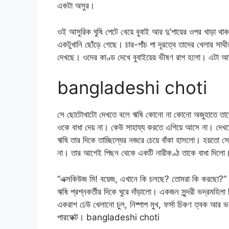
একটা অসুর।
ওই আসুরিক ঘুষি পেটে খেয়ে বুবাই আর দু’পায়ের ওপর খাড়া থাকত
একটুখানি ছোঁড়ে গেছে। চার-পাঁচ পা দূরত্বে তাদের খেলার স
দেখছে। ওদের কাণ্ড দেখে বুবাইয়ের ভীষণ রাগ হলো। এটা 
bangladeshi choti
সে ছোটোখাটো দেখতে বলে ঋষি কোনো না কোনো অজুহাতে তাকে 
ওকে বাধা দেয় না। কেউ সাহায্য করতে এগিয়ে আসে না। দেখত
ঋষি তার দিকে তাচ্ছিল্যের নজরে চেয়ে বাঁকা হাসলো। হয়তো 
না। তার আগেই পিছন থেকে একটি নারীকণ্ঠ তাকে বাধা দিলো
“এক্সকিউজ মি! বয়েজ, এখানে কি চলছে? তোমরা কি করছো?”
ঋষি প্রশ্নকর্তীর দিকে ঘুরে দাঁড়ালো। একজন সুন্দরী ভদ্রমহি
একরাশ ঢেউ খেলানো চুল, নিষ্পাপ মুখ, ফর্সা চিকণ ত্বক আর ভর
পারফেক্ট। bangladeshi choti