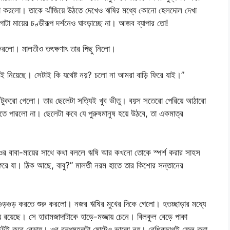
ষ্টা করলো। তাকে ঝাঁজিয়ে উঠতে দেখেও ঋষির মধ্যে কোনো হেলদোল দেখা
াটা মায়ের চণ্ডীরূপ দর্শনেও ঘাবড়াচ্ছে না। আজব ব্যাপার তো!
রলো। মালতীও তৎক্ষণাৎ তার পিছু নিলো।
েই নিয়েছে। সেটাই কি যথেষ্ট নয়? চলো না আমরা বাড়ি ফিরে যাই।”
ু’টুকরো গেলো। তার ছেলেটা সত্যিই খুব ভীতু। বয়স সতেরো পেরিয়ে আঠারো
ে পারলো না। ছেলেটা কবে যে পুরুষমানুষ হয়ে উঠবে, তা একমাত্র
র বাবা-মায়ের সাথে কথা বললে ঋষি আর কখনো তোকে স্পর্শ করার সাহস
ফিরে যা। ঠিক আছে, বাবু?” মালতী নরম হাতে তার কিশোর সন্তানের
 গুড়গুড় করতে শুরু করলো। নজর ঋষির মুখের দিকে গেলো। হতচ্ছাড়ার মধ্যে
 হয়ে রয়েছে। সে হারামজাদাটাকে হাড়ে-মজ্জায় চেনে। বিলকুল বেড়ে পাকা
 টইটই করে বেড়ায়। ওর বন্ধুমহলটা মোটেও ভালো নয়। বেশিরভাগই ফেল করা