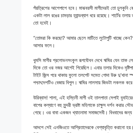
পঁয়ত্রিশের আশেপাশে হবে। মাঝবয়সী মাগীদেরই তো চুলকুনি বেশ
একটা লাল রঙের চামড়ার হ্যান্ডব্যাগ ধরে রয়েছে। শার্টের তলায়
তো হবেই।
“তোমরা কি করছো? আমার ছেলে মাটিতে লুটোপুটি খাচ্ছে কেন?”
আসার ফলে।
ধুমসি মাগীর প্রলোভনসংকুল রূপযৌবন দেখে ঋষির যেন তাক লে
দিকে তো ওর নজর আগেই গিয়েছিল। এবার তলার দিকেও দৃষ্টিপ
টাইট জিন্স পরে থাকায় ফুলো তলপেট সমেত গোদা উরু দু’খানা স্পষ
পশ্চাৎদেশটিও বেজায় বিপুল। ঋষির লালসায় জিভটা লকল
উরিব্বাস! শালা, এই হস্তিনী মাগী ওই তালপাতা সেপাই বুবাই
বাপের কল্যাণে বহু সুন্দরী ভ্রষ্টা মহিলাকে চাক্ষুস দর্শন ক
গেছে। ওর বাবা একজন খ্যাতনামা সমাজসেবী। বিধবাদের জন্য
আদপে সেই এনজিওতে আশ্রিতাদেরকে বেশ্যাবৃত্তি করানো হয়।