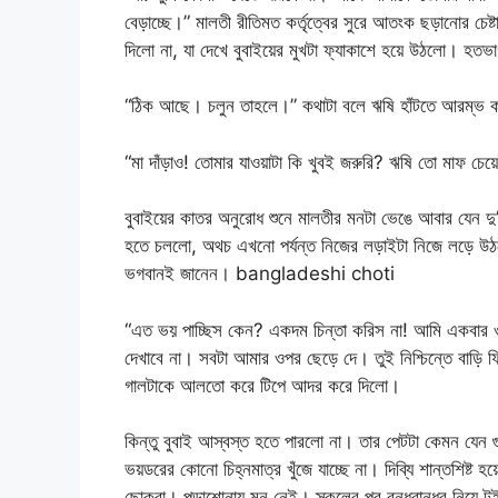
বেড়াচ্ছে।” মালতী রীতিমত কর্তৃত্বের সুরে আতংক ছড়ানোর চে
দিলো না, যা দেখে বুবাইয়ের মুখটা ফ্যাকাশে হয়ে উঠলো। হতভাগ
“ঠিক আছে। চলুন তাহলে।” কথাটা বলে ঋষি হাঁটতে আরম্ভ ক
“মা দাঁড়াও! তোমার যাওয়াটা কি খুবই জরুরি? ঋষি তো মাফ চেয়
বুবাইয়ের কাতর অনুরোধ শুনে মালতীর মনটা ভেঙে আবার যেন দ
হতে চললো, অথচ এখনো পর্যন্ত নিজের লড়াইটা নিজে লড়ে উঠত
ভগবানই জানেন। bangladeshi choti
“এত ভয় পাচ্ছিস কেন? একদম চিন্তা করিস না! আমি একবার ও
দেখাবে না। সবটা আমার ওপর ছেড়ে দে। তুই নিশ্চিন্তে বাড়ি 
গালটাকে আলতো করে টিপে আদর করে দিলো।
কিন্তু বুবাই আস্বস্ত হতে পারলো না। তার পেটটা কেমন যেন
ভয়ডরের কোনো চিহ্নমাত্র খুঁজে যাচ্ছে না। দিব্যি শান্তশিষ্ট
ছোকরা। পড়াশোনায় মন নেই। স্কুলের পর বন্ধুবান্ধব নিয়ে