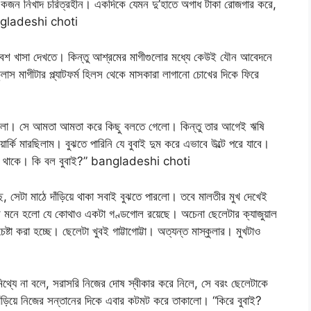
াবা একজন নিখাদ চরিত্রহীন। একদিকে যেমন দু’হাতে অগাধ টাকা রোজগার করে,
bangladeshi choti
খাসা দেখতে। কিন্তু আশ্রমের মাগীগুলোর মধ্যে কেউই যৌন আবেদনে
ক্লাস মাগীটার প্ল্যাটফর্ম হিলস থেকে মাসকারা লাগানো চোখের দিকে ফিরে
ে গেলো। সে আমতা আমতা করে কিছু বলতে গেলো। কিন্তু তার আগেই ঋষি
কি মারছিলাম। বুঝতে পারিনি যে বুবাই দুম করে এভাবে উল্টে পরে যাবে।
হয়েই থাকে। কি বল বুবাই?” bangladeshi choti
ছে, সেটা মাঠে দাঁড়িয়ে থাকা সবাই বুঝতে পারলো। তবে মালতীর মুখ দেখেই
ার মনে হলো যে কোথাও একটা গণ্ডগোল রয়েছে। অচেনা ছেলেটার ক্যাজুয়াল
ষ্টা করা হচ্ছে। ছেলেটা খুবই গাট্টাগোট্টা। অত্যন্ত মাস্কুলার। মুখটাও
থ্যে না বলে, সরাসরি নিজের দোষ স্বীকার করে নিলে, সে বরং ছেলেটাকে
 দাঁড়িয়ে নিজের সন্তানের দিকে এবার কটমট করে তাকালো। “কিরে বুবাই?