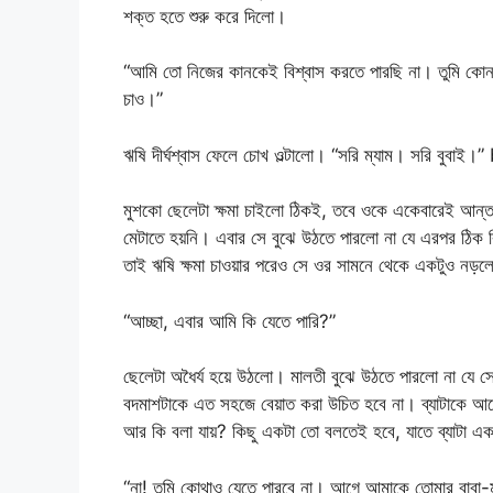
শক্ত হতে শুরু করে দিলো।
“আমি তো নিজের কানকেই বিশ্বাস করতে পারছি না। তুমি কোন 
চাও।”
ঋষি দীর্ঘশ্বাস ফেলে চোখ ওল্টালো। “সরি ম্যাম। সরি বুব
মুশকো ছেলেটা ক্ষমা চাইলো ঠিকই, তবে ওকে একেবারেই আন্ত
মেটাতে হয়নি। এবার সে বুঝে উঠতে পারলো না যে এরপর ঠিক কি
তাই ঋষি ক্ষমা চাওয়ার পরেও সে ওর সামনে থেকে একটুও নড়লো
“আচ্ছা, এবার আমি কি যেতে পারি?”
ছেলেটা অধৈর্য হয়ে উঠলো। মালতী বুঝে উঠতে পারলো না যে স
বদমাশটাকে এত সহজে বেয়াত করা উচিত হবে না। ব্যাটাকে আর
আর কি বলা যায়? কিছু একটা তো বলতেই হবে, যাতে ব্যাটা
“না! তুমি কোথাও যেতে পারবে না। আগে আমাকে তোমার বাবা-মা