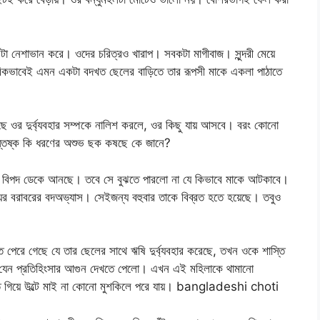
া নেশাভান করে। ওদের চরিত্রও খারাপ। সবকটা মাগীবাজ। সুন্দরী মেয়ে
বিকভাবেই এমন একটা বদখত ছেলের বাড়িতে তার রূপসী মাকে একলা পাঠাতে
ে ওর দুর্ব্যবহার সম্পকে নালিশ করলে, ওর কিছু যায় আসবে। বরং কোনো
স্তিষ্ক কি ধরণের অশুভ ছক কষছে কে জানে?
ার বিপদ ডেকে আনছে। তবে সে বুঝতে পারলো না যে কিভাবে মাকে আটকাবে।
ায়ের বরাবরের বদঅভ্যাস। সেইজন্য বহুবার তাকে বিব্রত হতে হয়েছে। তবুও
 পেরে গেছে যে তার ছেলের সাথে ঋষি দুর্ব্যবহার করেছে, তখন ওকে শাস্তি
টোতে যেন প্রতিহিংসার আগুন দেখতে পেলো। এখন এই মহিলাকে থামানো
করতে গিয়ে উল্টে মাই না কোনো মুশকিলে পরে যায়। bangladeshi choti