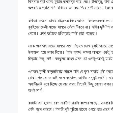
বিনিময়ে বাবা ওঁদের ফূর্তির বন্দোবস্ত করে দেয়। উপরন্তু, ব
অপরদিকে প্রতি শনি-রবিবারে আশ্রমে গিয়ে মাগী চোদে। 
কখনো-সখনো আবার বাড়িতেও নিয়ে আসে। কয়েকজনকে তো বেশ 
বুবাইয়ের সেক্সী মায়ের সামনে ধোঁপে টিকবে না। ঋষির দৃষ্টি টপ 
গেলো। চোখ দুটোতে দুশ্চিন্তার স্পষ্ট ছায়া পড়েছে।
মাকে অকস্মাৎ তাদের সামনে এসে দাঁড়াতে দেখে বুবাই ঘাবড়
উপযাচক হয়ে জবাব দিলো। “হাই ম্যাম! আমরা আসলে একটু ইয়ার্
চিন্তার কিছু নেই। বন্ধুদের মধ্যে এসব তো একটু-আধটু 
একজন সুন্দরী ভদ্রমহিলার সামনে ঋষি যে কুল সাজার চেষ্টা কর
বোঝা গেল যে সে এই সরল ব্যাখাতে মোটেও সন্তুষ্ট হয়নি। ত
অ্যাটিচুডই বলে দিচ্ছে যে তার কাছে নিশ্চয়ই কিছু গোপন করার চে
যথেষ্ট শার্প।
বয়সটা কম হলেও, বেশ একটা ম্যানলি ব্যাপার আছে। এভাবে মি
বেশি পছন্দ করতো। মালতী দৃষ্টি ঘুরিয়ে হাতের ওপরে হাত রেখে