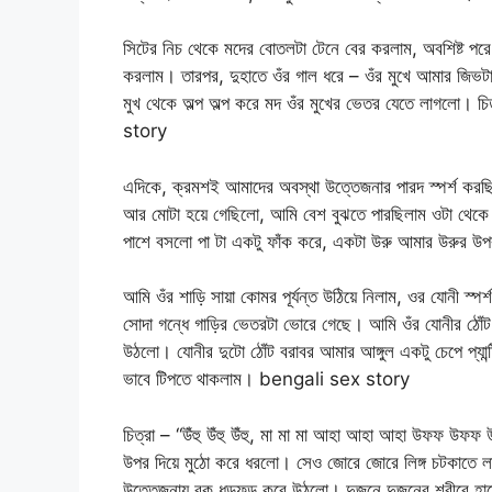
সিটের নিচ থেকে মদের বোতলটা টেনে বের করলাম, অবশিষ্ট পরে 
করলাম। তারপর, দুহাতে ওঁর গাল ধরে – ওঁর মুখে আমার জিভট
মুখ থেকে অল্প অল্প করে মদ ওঁর মুখের ভেতর যেতে লাগলো।
story
এদিকে, ক্রমশই আমাদের অবস্থা উত্তেজনার পারদ স্পর্শ করছ
আর মোটা হয়ে গেছিলো, আমি বেশ বুঝতে পারছিলাম ওটা থেকে 
পাশে বসলো পা টা একটু ফাঁক করে, একটা উরু আমার উরুর উ
আমি ওঁর শাড়ি সায়া কোমর পূর্যন্ত উঠিয়ে নিলাম, ওর যোনী স্প
সোদা গন্ধে গাড়ির ভেতরটা ভোরে গেছে। আমি ওঁর যোনীর ঠোঁট দ
উঠলো। যোনীর দুটো ঠোঁট বরাবর আমার আঙ্গুল একটু চেপে প্য
ভাবে টিপতে থাকলাম। bengali sex story
চিত্রা – “উঁহু উঁহু উঁহু, মা মা মা আহা আহা আহা উফফ উফফ 
উপর দিয়ে মুঠো করে ধরলো। সেও জোরে জোরে লিঙ্গ চটকাতে লা
উত্তেজনায় বুক ধড়ফড় করে উঠলো। দুজনে দুজনের শরীরে হাতে