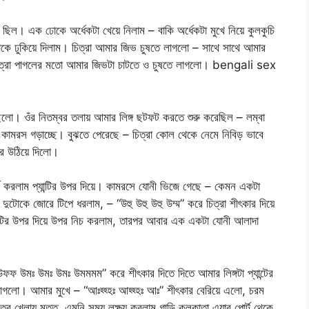
ছিল। এক ঢোকে অর্ধেকটা খেয়ে নিলাম – বাকি অর্ধেকটা মুখে নিয়ে কুলকুচি
াকে ঢুকিয়ে দিলাম। চিত্রা আমার জিভ চুষতে লাগলো – সাথে সাথে আমার
 চিত্রা পাগলের মতো আমার জিভটা চাটতে ও চুষতে লাগলো। bengali sex
িলো। ওঁর নিতম্বর তলায় আমার লিঙ্গ ছটফট করতে শুরু করেছিল – লম্বা
কামরস গড়াচ্ছে। বুঝতে পেরেছে – চিত্রা কোল থেকে নেমে নিবিড় ভাবে
পর উঠিয়ে দিলো।
র্শ করলাম প্যান্টির উপর দিয়ে। কামরসে যোনী ভিজে গেছে – কেমন একটা
ুটোকে জোরে টিপে ধরলাম, – “উহু উহু উহু উম্ম” করে চিত্রা শীৎকার দিয়ে
ান্টির উপর দিয়ে উপর নিচ করলাম, তারপর আবার এক একটা যোনী আলাদা
উফফ উমঃ উমঃ উমঃ উমমমম” করে শীৎকার দিতে দিতে আমার লিঙ্গটা প্যান্টের
গলো। আমার মুখে – “আঃহ্হ্হঃ আহ্হ্হঃ আঃ” শীৎকার বেরিয়ে এলো, চরম
র খেলায় মত্ত, এমনি সময় লক্ষ্য করলাম গাড়ি কলকাতা এয়ার পোর্ট থেকে