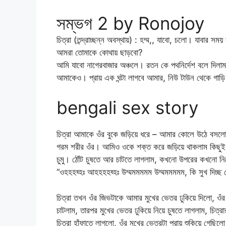
সম্ভগ 2 by Ronojoy
চিত্রা (তন্দ্রাচ্ছন্ন অবস্থায়) : হম্ম,, যাবো, চলো। যাবার
আমরা তোমাকে কোথায় ছাড়বো?
আমি যাবো নাগেরবাজার অঞ্চলে। রতন কে পথনির্দেশ বলে দিলাম। 
আমাকেও। প্রায় এক ঘন্টা লাগবে আমার, নিউ টাউন থেকে গা
bengali sex story
চিত্রা আমাকে ওঁর বুকে জড়িয়ে ধরে – আমার কোলে উঠে বসল
গরম শরীর ওঁর। আমিও ওকে শক্ত করে জড়িয়ে থাকলাম কিছুই সম
চুমু। ঠোঁট চুষতে আর চাটতে লাগলাম, কখনো উপরের কখনো নিচ
“ওহহহহ্হঃ আহহহহহ্হঃ উম্মমমমমম উম্মমমমমম, কি সুখ দিচ্ছ গোও
চিত্রা তখন ওঁর জিভটাকে আমার মুখের ভেতর ঢুকিয়ে দিলো, ওঁর
চাটলাম, তারপর মুখের ভেতর ঢুকিয়ে নিয়ে চুষতে লাগলাম, চি
চিত্রা হাঁফাতে লাগলো, ওঁর মুখের ভেতরটা প্রায় শুকিয়ে গেছিল