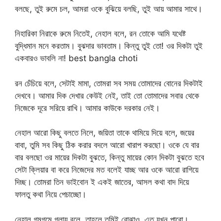
বলছে, তুই রুমে চল, আমরা ওকে বুঝিয়ে বলছি, তুই আয় আমার সাথে।
নিহারিকা নিরাকে রুমে নিতেই, নেহাল বলে, রন তোকে আমি যথেষ্ট
বুদ্ধিমান মনে করতাম। বুঝদার ভাবতাম। কিন্তু তুই তো! ওর দিকটা তুই
একবারও ভাবলি না! best bangla choti
রন চেঁচিয়ে বলে, সেটাই মামা, তোমরা সব সময় তোমাদের বোনের দিকটাই
দেখবে। আমার দিক দেখার কেউই নেই, তাই তো তোমাদের সবার থেকে
নিজেকে দূরে সরিয়ে রাখি। আমার কাউকে দরকার নেই।
নেহাল আরো কিছু বলতে নিলে, জয়িতা তাকে থামিয়ে দিয়ে বলে, জয়ের
বাবা, তুমি সব কিছু ঠিক করার বদলে আরো খারাপ করছো। ওকে যে বার
বার বলছো ওর মায়ের দিকটা বুঝতে, কিন্তু মায়ের কোন দিকটা বুঝতে হবে
সেটা ক্লিয়ার বা করে নিজেদের মত বলেই যাচ্ছ আর ওকে আরো রাগিয়ে
দিচ্ছ। তোমরা তিন ভাইবোন ই একই জাতের, আসল কথা বাদ দিয়ে
ফালতু কথা নিয়ে পেচাচ্ছো।
নেহাল গমগমে গলায় বলে, তাহলে তুমিই বোঝাও, এত যখন পারো।