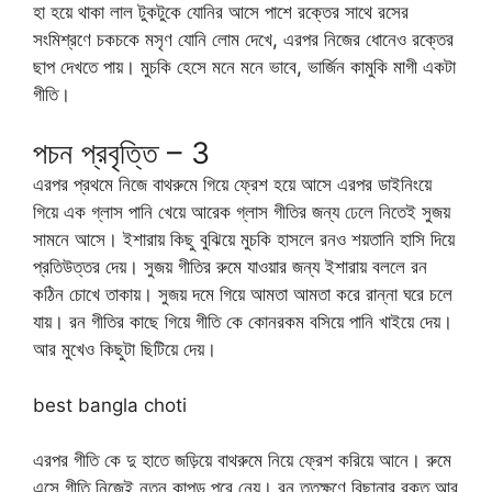
হা হয়ে থাকা লাল টুকটুকে যোনির আসে পাশে রক্তের সাথে রসের
সংমিশ্রণে চকচকে মসৃণ যোনি লোম দেখে, এরপর নিজের ধোনেও রক্তের
ছাপ দেখতে পায়। মুচকি হেসে মনে মনে ভাবে, ভার্জিন কামুকি মাগী একটা
গীতি।
পচন প্রবৃত্তি – 3
এরপর প্রথমে নিজে বাথরুমে গিয়ে ফ্রেশ হয়ে আসে এরপর ডাইনিংয়ে
গিয়ে এক গ্লাস পানি খেয়ে আরেক গ্লাস গীতির জন্য ঢেলে নিতেই সুজয়
সামনে আসে। ইশারায় কিছু বুঝিয়ে মুচকি হাসলে রনও শয়তানি হাসি দিয়ে
প্রতিউত্তর দেয়। সুজয় গীতির রুমে যাওয়ার জন্য ইশারায় বললে রন
কঠিন চোখে তাকায়। সুজয় দমে গিয়ে আমতা আমতা করে রান্না ঘরে চলে
যায়। রন গীতির কাছে গিয়ে গীতি কে কোনরকম বসিয়ে পানি খাইয়ে দেয়।
আর মুখেও কিছুটা ছিটিয়ে দেয়।
best bangla choti
এরপর গীতি কে দু হাতে জড়িয়ে বাথরুমে নিয়ে ফ্রেশ করিয়ে আনে। রুমে
এসে গীতি নিজেই নতুন কাপড় পরে নেয়। রন ততক্ষণে বিছানার রক্ত আর