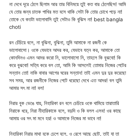
না দেখে দূরে ঠেলে ছিলাম আর তার বিনিময়ে তুই কত বার ঠেলেছিস! আমি
যে তোর জন্য চাতক পাখির মত বসে থাকি সেটা কি তোর চোখে পড়ে না!
তোকে যে কতটা ভালোবাসি তুই সেটাও কি বুঝিস না! best bangla
choti
রন চেঁচিয়ে বলে, না বুঝিনা, বুঝিনা, তুমি আমাকে না রজনী কে
ভালোবাসো। ওকে যেভাবে আদর কর, যেভাবে যত্ন কর, আমাকে তো
কোনদিনও এমন আদর করো নি, ভালোবাসো নি, তাহলে কি বুঝবো! কি
করে বুঝবো! সত্যি করে বল তো, আমি কি আসলেই তোমার নিজের পেটের
সন্তান তো! নাকি বাবার আগের ঘরের সন্তান! তাই এমন দুর দুর করেছো
সব সময়, আর রজনীকে নিজের পেটে ধরেছো দেখে এত আদর! বল তুমি
আমার সৎ মা না! বল!
নিরার বুক ভেঙে যায়, নিহারিকা রন বলে চেচিয়ে ওকে থামিয়ে তারাতারি
নিরাকে ধরে, নিরা নীহারিকাকে বলে, বড়দি ও কি বলল এসব! ওর কাছে
আমায় ওর সৎ মা মনে হয়! ও আমাকে নিজের মা ভাবে না!
নিহারিকা নিরার মাথা বুকে চেপে বলে, ও রেগে আছে ছোট, তাই যা তা