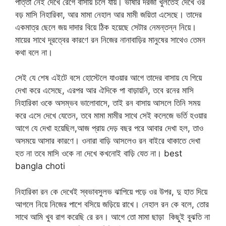
পাত্তা নেই দেখে রেগে বাসায় চলে যায়। ভাষার দরজা খুলতেই দেখে ওর
বড় মাসি নিহারিকা, আর মামা নেহাল আর মামী জয়িতা এসেছে। তাদের
একমাত্র ছেলে জয় দাদার বিয়ে ঠিক হয়েছে সেটার নেমন্তন্ন নিয়ে।
মায়ের সাথে দূরত্বের কারণে রন নিজের নানাবাড়ির মানুষের সাথেও তেমন
কথা বলে না।
সেই যে শেষ এইটে বসে হোস্টেলে যাওয়ার আগে তাদের বাসায় যে গিয়ে
দেখা করে এসেছে, এরপর আর ঐদিকে পা বাড়ায়নি, তবে রনের মাসি
নিহারিকা ওকে অসম্ভব ভালোবাসে, তাই রন বাসায় আসলে তিনি সময়
করে এসে দেখে যেতেন, তবে মামা মামীর সাথে সেই কলেজে ভর্তি হওয়ার
আগে যে দেখা হয়েছিল,আজ প্রায় দেড় বছর পরে আবার দেখা হল, তাও
অসময়ে আসার কারণে। ওনারা বাড়ি আসলেও রন বাইরে থাকাতে দেখা
হত না তবে মাসি ওকে না দেখে কখনোই বাড়ি যেত না। best
bangla choti
নিহারিকা রন কে দেখেই স্বভাবসুলভ ঝাপিয়ে পড়ে ওর উপর, দু হাত দিয়ে
আগলে নিয়ে নিজের পাশে বসিয়ে জড়িয়ে রাখে। নেহাল রন কে বলে, তোর
সাথে আমি খুব রাগ করেছি রে রন। আগে তো মামা ছাড়া কিছুই বুঝতি না