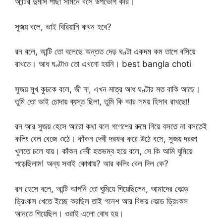
আন্টির দুমসি পাছা সামনে বসে উপভোগ করি।
সুজয় বলে, ভাই বিরিয়ানি কখন হবে?
রন বলে, আন্টি তো বলেছে অন্তত দেড় ঘণ্টা একদম কম তাপে বসিয়ে
রাখতে। আধ ঘণ্টাও তো এখনো হয়নি। best bangla choti
সুজয় মুখ কুচকে বলে, জী না, এখন মাত্র আধ ঘণ্টার মত বাকি আছে।
তুমি তো ভাই চোদায় ব্যস্ত ছিলা, তুমি কি আর সময় হিসাব রাখছো!
রন আর সুজয় হেসে আরো কথা বলে গণেশের রুমে গিয়ে বসতে না বসতেই
কলিং বেল বেজে ওঠে। কাঁকন দেবী দরফর করে উঠে বসে, সুজয় দরজা
খুলতে চলে যায়। কাঁকন দেবী হতভম্ব হয়ে বলে, সে কি আমি ঘুমিয়ে
পড়েছিলাম! অন্য সবাই কোথায়? আর কলিং বেল দিল কে?
রন হেসে বলে, আন্টি আপনি তো ঘুমিয়ে গিয়েছিলেন, আমাদের কোল্ড
ড্রিংকস খেতে ইচ্ছে করছিল তাই গনেশ আর বিজয় কোল্ড ড্রিংকস
আনতে গিয়েছিল। ওরাই এলো বোধ হয়।