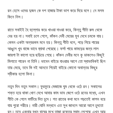
রন হেসে ওদের দুজন কে দশ হাজার টাকা ভাগ করে দিয়ে বলে। নে মলম
কিনে নিস।
রাতে সবাইই হৈ হুল্লোর করে খাওয়া দাওয়া করে, কিন্তু গীতি রুম থেকে
বের হয় না। সবাই চলে গেলে, কাঁকন দেবী মেয়ের মুখ দেখে চমকে যায়।
কেমন একটা অন্যরকম মনে হয়। কিন্তু গীতি বলে, পড়ে গিয়ে পায়ের
আঙুলে খুব বাজে ভাবে ব্যাথা পেয়েছে। ফর্সা পায়ে কামড়ের জন্য লাল
জায়গা টা কালো হয়ে ছড়িয়ে গেছে। কাঁকন দেবীর মনে কু ডাকলেও কিছুই
মিলাতে পারেন না তিনি। ভাবেন বাইরে যাওয়ার আগে তো স্বাভাবিকই ছিল
তার মেয়ে, তবে কি দই আনতে গিয়েই বাইরে কোনো অবান্তর কিছুর
স্বীকার হলো কিনা।
নতুন দিন নতুন সকাল। ফুরফুরে মেজাজে ঘুম থেকে ওঠে রন। সকালের
শক্ত হয়ে থাকা ধোণ দেখে আবার কাম ভাব জেগে ওঠে রনের মধ্যে, এখন
গীতি কে পেলে ফাটিয়ে দিত চুদে। গত রাতের কথা মনে পড়তেই কাপন বয়ে
যায় পুরো শরীরে। নারী যোনি মন্থনে এত সুখ জানলে আরো আগে চুদতো
রন। তবে একবার যখন বাঘের মুখে তাজা রক্তের স্বাদ লেগেছে এখন আর