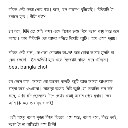
কাঁকন দেবী লজ্জা পেয়ে যায়। বলে, ইস কতক্ষণ ঘুমিয়েছি। বিরিয়ানি টা
বসাতে হবে। গীতি কই?
রন বলে, দিদি তো সেই কখন এসে নিজের রুমে গিয়ে দরজা বন্ধ করে বসে
আছে। আর বিরিয়ানি তো আমরা বসিয়ে দিয়েছি আন্টি। হয়ে এলো প্রায়।
কাঁকন দেবী বলে, দেখেছো মেয়েটার কাণ্ড! আর তোরা আমায় তুললি না
কেন বলতো। ইস অতিথি হয়ে এসে নিজেরাই রান্না করে খাচ্ছিস।
best bangla choti
রন হেসে বলে, আমরা তো আগেই বলেছি আন্টি আজ আমরা আপনাকে
রান্না করে খাওয়াবো। তাছাড়া আমার মিষ্টি আন্টি তো সারাদিন কত কষ্ট
করে, এখন যদি ছেলেদের টিপে দেয়ায় একটু আরাম পেয়ে ঘুমায়। তবে
আমি কি করে তার ঘুম ভাঙ্গাই!
এরই মধ্যে গনেশ সুজয় বিজয় ভিতরে এসে পরে, গনেশ বলে, কিরে ভাই,
দরজা টা না লাগিয়েই বসে ছিলি!