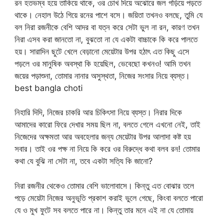
রন হতভম্ব হয়ে তাকিয়ে থাকে, ওর চোখ দিয়ে অঝোরে জল গড়িয়ে পড়তে
থাকে। নেহাল উঠে গিয়ে রনের পাশে বসে। জয়িতা তখনও বলছে, তুমি যে
বল নিরা রজনীকে বেশি আদর বা যত্ন করে সেটা ভুল না রন, কারণ তখন
নিরা এসব করা জানতো না, বুঝতো না যে একটা বাচ্চাকে কি করে পালতে
হয়। সারাদিন ছুটে খেলে বেড়ানো মেয়েটার উপর হঠাৎ এত কিছু এসে
পড়লে ওর মানুষিক অবস্থা কি হয়েছিল, ভেবেছো কখনও! আমি তখন
জয়ের পড়াশুনা, তোমার নানার অসুস্থতা, নিজের সংসার নিয়ে ব্যস্ত।
best bangla choti
নিহারি দিদি, নিজের চাকরি আর চিকিৎসা নিয়ে ব্যস্ত। নিরার দিকে
আমাদের কারো ফিরে দেখার সময় ছিল না, বলতে গেলে এখনো নেই, তাই
নিজেদের অক্ষমতা আর অবহেলার জন্য মেয়েটার উপর আলাদা কষ্ট হয়
সবার। তাই ওর পক্ষ না নিয়ে কি করে ওর বিরুদ্ধে কথা বলব রন! তোমার
কথা যে বুঝি না সেটা না, তবে একটা সত্যি কি জানো?
নিরা রজনীর থেকেও তোমার বেশি ভালোবাসে। কিন্তু এত বোঝার তলে
পড়ে মেয়েটা নিজের অনুভূতি প্রকাশ করাই ভুলে গেছে, কিংবা বলতে পারো
যে ও মুখ ফুটে সব বলতে পারে না। কিন্তু তার মনে এই না যে তোমায়