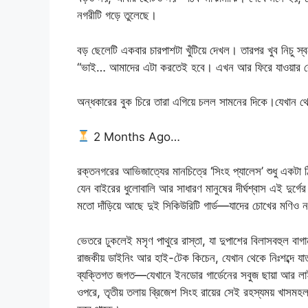
নগরীটি গড়ে তুলেছে।
বড় ছেলেটি একবার চারপাশটা খুঁটিয়ে দেখল। তারপর খুব নিচু 
“ভাই… আমাদের এটা করতেই হবে। এখন আর ফিরে যাওয়ার ক
অন্ধকারের বুক চিরে তারা এগিয়ে চলল সামনের দিকে।যেখান
2 Months Ago…
রক্তনগরের আভিজাত্যের মানচিত্রে ‘সিংহ প্যালেস’ শুধু একটা
যেন বাইরের ধুলোবালি আর সাধারণ মানুষের দীর্ঘশ্বাস এই দুর্
মতো দাঁড়িয়ে আছে দুই সিকিউরিটি গার্ড—যাদের চোখের মণি
ভেতরে ঢুকলেই মসৃণ পাথুরে রাস্তা, যা দুপাশের বিলাসবহুল বা
রাজকীয় ডাইনিং আর হাই-টেক কিচেন, যেখান থেকে নিঃশব্দে য
ব্যক্তিগত জগত—যেখানে ইনডোর গার্ডেনের সবুজ ছায়া আর লাই
ওপরে, তৃতীয় তলায় ব্রিজেশ সিংহ রায়ের সেই রহস্যময় খাসম