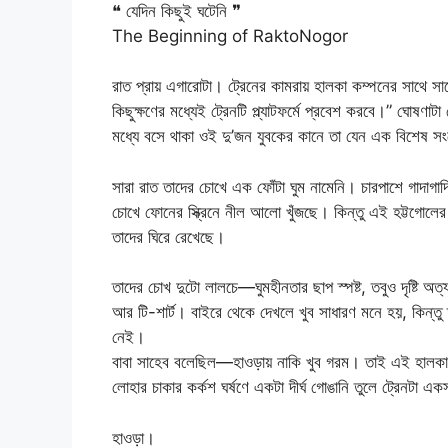
❝ যেদিন কিছুই ঘটেনি ❞
The Beginning of RaktoNogor
রাত প্রায় এগারোটা। ট্রেনের কামরায় হালকা কম্পনের সাথে সাথে
কিছুক্ষণের মধ্যেই ট্রেনটি প্ল্যাটফর্মে প্রবেশ করবে।” ঘোষণা
মধ্যে বসে থাকা ওই দু’জন যুবকের কানে তা যেন এক বিশেষ
সারা রাত তাদের চোখে এক ফোঁটা ঘুম নামেনি। চারপাশে গাদা
চোখে ফোনের স্ক্রিনে নীল আলো খুঁজছে। কিন্তু এই হট্টগোলের 
তাদের ঘিরে রেখেছে।
তাদের চোখ দুটো লালচে—ঘুমহীনতার ছাপ স্পষ্ট, তবুও দৃষ্টি অত্
আর টি-শার্ট। বাইরে থেকে দেখলে খুব সাধারণ মনে হয়, কিন্ত
নেই।
বাবা সাহেব বলেছিল—হাওড়ায় নাকি খুব গরম। তাই এই হালকা
লোহার চাকার কর্কশ ঘর্ষণে একটা দীর্ঘ গোঙানি তুলে ট্রেনটা 
হাওড়া।