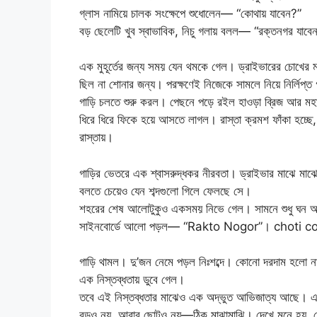
গ্লাস নামিয়ে চালক সংক্ষেপে শুধোলেন— “কোথায় যাবেন?”
বড় ছেলেটি খুব স্বাভাবিক, নিচু গলায় বলল— “রক্তনগর যাবে
এক মুহূর্তের জন্য সময় যেন থমকে গেল। ড্রাইভারের চোখের ম
ছিল না শোনার জন্য। পরক্ষণেই নিজেকে সামলে নিয়ে নির্লিপ্
গাড়ি চলতে শুরু করল। পেছনে পড়ে রইল হাওড়া ব্রিজ আর মহান
ধিরে ধিরে ফিকে হয়ে আসতে লাগল। রাস্তা ক্রমশ ফাঁকা হচ্ছে
রাস্তায়।
গাড়ির ভেতরে এক শ্বাসরুদ্ধকর নীরবতা। ড্রাইভার মাঝে মাঝে
বলতে চেয়েও যেন শব্দগুলো গিলে ফেলছে সে।
শহরের শেষ আলোটুকুও একসময় নিভে গেল। সামনে শুধু ঘন অ
সাইনবোর্ডে আলো পড়ল— “Rakto Nogor”। choti co
গাড়ি থামল। দু’জন নেমে পড়ল নিঃশব্দে। কোনো দরদাম হলো ন
এক নিস্তব্ধতায় ডুবে গেল।
তবে এই নিস্তব্ধতার মাঝেও এক অদ্ভুত আভিজাত্য আছে। এখা
বড়ও নয়, আবার ছোটও নয়—ঠিক মাঝামাঝি। দেখে মনে হয়, কে