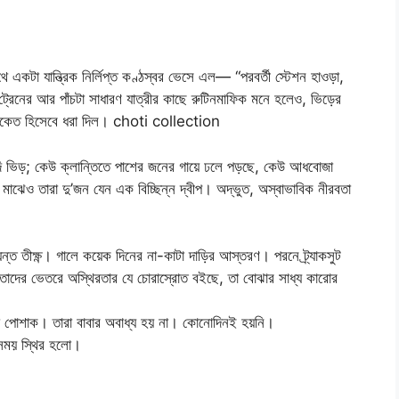
 একটা যান্ত্রিক নির্লিপ্ত কণ্ঠস্বর ভেসে এল— “পরবর্তী স্টেশন হাওড়া,
টা ট্রেনের আর পাঁচটা সাধারণ যাত্রীর কাছে রুটিনমাফিক মনে হলেও, ভিড়ের
 সংকেত হিসেবে ধরা দিল। choti collection
গাদি ভিড়; কেউ ক্লান্তিতে পাশের জনের গায়ে ঢলে পড়ছে, কেউ আধবোজা
মাঝেও তারা দু’জন যেন এক বিচ্ছিন্ন দ্বীপ। অদ্ভুত, অস্বাভাবিক নীরবতা
যন্ত তীক্ষ্ণ। গালে কয়েক দিনের না-কাটা দাড়ির আস্তরণ। পরনে ট্র্যাকসুট
ু তাদের ভেতরে অস্থিরতার যে চোরাস্রোত বইছে, তা বোঝার সাধ্য কারোর
 পোশাক। তারা বাবার অবাধ্য হয় না। কোনোদিনই হয়নি।
একসময় স্থির হলো।