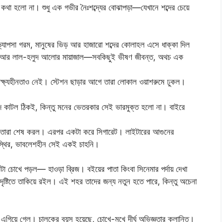
া হলো না। শুধু এক গভীর নৈঃশব্দ্যের বোঝাপড়া—যেখানে শব্দের চেয়ে
ভ্যাপসা গরম, মানুষের ভিড় আর হাজারো শব্দের কোলাহল এসে ধাক্কা দিল
র ঘ্রাণ আর লাল-হলুদ আলোর মায়াজাল—সবকিছুই ভীষণ জীবন্ত, অথচ এক
ক্ষ্যহীনতাও নেই। স্টেশন ছাড়ার আগে তারা লোকাল ওয়াশরুমে ঢুকল।
বসাদ কাটল ঠিকই, কিন্তু মনের ভেতরকার সেই ভারমুক্ত হলো না। বাইরে
ুও তারা শেষ করল। এরপর একটা করে সিগারেট। লাইটারের আগুনের
—স্থির, ভাবলেশহীন সেই একই চাহনি।
টা চোখে পড়ল— হাওড়া ব্রিজ। বইয়ের পাতা কিংবা সিনেমার পর্দায় দেখা
ৃষ্টিতে তাকিয়ে রইল। এই শহর তাদের জন্য নতুন হতে পারে, কিন্তু অচেনা
িকে এগিয়ে গেল। চালকের বয়স হয়েছে, চোখে-মুখে দীর্ঘ অভিজ্ঞতার ক্লান্তি।