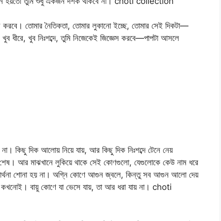
তখন হয়তো তুমি শুধু একজন দর্শক থাকবে না। choti collection
চন করবে। তোমার নৈতিকতা, তোমার লুকানো ইচ্ছে, তোমার সেই দিকটা—
ুব ধীরে, খুব নিঃশব্দে, তুমি নিজেকেই জিজ্ঞেস করবে—পাপটা আসলে
ন না। কিছু দিক আলোয় নিয়ে যায়, আর কিছু দিক নিঃশব্দে টেনে নেয়
শ্চিমে শেষ। আর মাঝখানে লুকিয়ে থাকে সেই কোণগুলো, যেগুলোকে কেউ নাম ধরে
্রার্থনা শোনা হয় না। অগ্নি কোণে আগুন জ্বলে, কিন্তু সব আগুন আলো দেয়
কখনোই। বায়ু কোণে যা ভেসে যায়, তা আর ধরা যায় না। choti