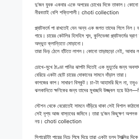
দু’জন যুবক একবার একে অপরের চোখের দিকে তাকাল। কোনো কথ
নীরবতাই বেশি শক্তিশালী। choti collection
প্ল্যাটফর্মে পা রাখতেই যেন অন্য এক জগত তাদের গিলে নিল। 
গায়ে। চায়ের কেটলির হিসহিস শব্দ, কুলিভেজা প্ল্যাটফর্মে
অদ্ভুত ক্লান্তিতে মোড়ানো।
তারা ভিড় ঠেলে হাঁটতে লাগল। কোনো তাড়াহুড়ো নেই, আবার ল
চোখে-মুখে ঠাণ্ডা পানির ঝাপটা দিতেই এক মুহূর্তের জন্য অ
বেরিয়ে একটা ছোট চায়ের দোকানের সামনে দাঁড়াল তারা।
কাগজের কাপ। সাধারণ বিস্কুট। চা-টা আহামরি ছিল না, তব
ঝলকানিতে ক্ষণিকের জন্য তাদের মুখচ্ছবি উজ্জ্বল হয়ে উঠল
স্টেশন থেকে বেরোতেই সামনে দাঁড়িয়ে থাকা সেই বিশাল কাঠামো
সেই দৃশ্য আজ বাস্তবের জমিনে। তারা দু’জন কিছুক্ষণ অপলক দ
নয়। choti collection
সিগারেটটা পায়ের নিচে পিষে দিয়ে তারা একটা হলুদ ট্যাক্সির দ