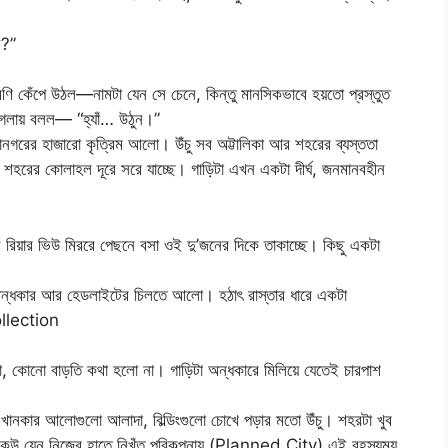
ন?”
ণি কেঁপে উঠল—নামটা যেন সে চেনে, কিন্তু মানসিকভাবে হয়তো প্রস্তুত
ত গলায় বলল— “হ্যাঁ… উঠুন।”
গরের হাজারো কৃত্রিম আলো। উঁচু সব অট্টালিকা আর শহরের ব্যস্ততা
, শহরের কোলাহল দূরে সরে যাচ্ছে। গাড়িটা এখন একটা দীর্ঘ, জনমানবহীন
 রিয়ার ভিউ মিররে পেছনে বসা ওই দু’জনের দিকে তাকাচ্ছে। কিছু একটা
ন্ধকার আর হেডলাইটের চিলতে আলো। হঠাৎ রাস্তার ধারে একটা
llection
া, কোনো বাড়তি কথা হলো না। গাড়িটা অন্ধকারে মিলিয়ে যেতেই চারপাশ
নকার আলোগুলো আলাদা, বিল্ডিংগুলো চোখে পড়ার মতো উঁচু। শহরটা খুব
উ যেন নিজের হাতে নিখুঁত পরিকল্পনায় (Planned City) এই রহস্যময়