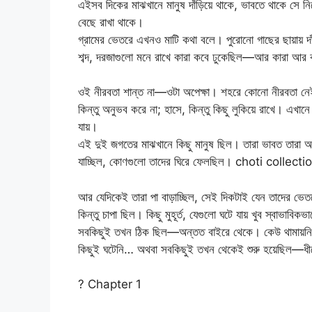
এইসব দিকের মাঝখানে মানুষ দাঁড়িয়ে থাকে, ভাবতে থাকে সে 
বেছে রাখা থাকে।
গ্রামের ভেতরে এখনও মাটি কথা বলে। পুরোনো গাছের ছায়ায় দ
শব্দ, দরজাগুলো মনে রাখে কারা কবে ঢুকেছিল—আর কারা আর
ওই নীরবতা শান্ত না—ওটা অপেক্ষা। শহরে কোনো নীরবতা নেই;
কিন্তু অনুভব করে না; হাসে, কিন্তু কিছু লুকিয়ে রাখে। এ
যায়।
এই দুই জগতের মাঝখানে কিছু মানুষ ছিল। তারা ভাবত তারা আলা
যাচ্ছিল, কোণগুলো তাদের ঘিরে ফেলছিল। choti collecti
আর যেদিকেই তারা পা বাড়াচ্ছিল, সেই দিকটাই যেন তাদের ভেত
কিন্তু চাপা ছিল। কিছু মুহূর্ত, যেগুলো ঘটে যায় খুব স্বাভা
সবকিছুই তখন ঠিক ছিল—অন্তত বাইরে থেকে। কেউ থামায়নি,
কিছুই ঘটেনি… অথবা সবকিছুই তখন থেকেই শুরু হয়েছিল—ধীরে
? Chapter 1