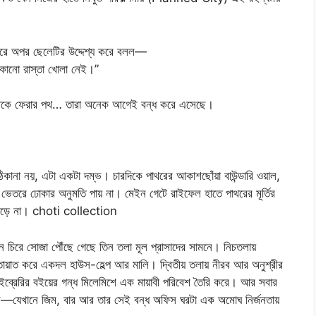
স্বরে অপর ছেলেটির উদ্দেশ্য করে বলল—
োনো রাস্তা খোলা নেই।”
 থেকে ফেরার পথ… তারা অনেক আগেই বন্ধ করে এসেছে।
 ঠিকানা নয়, এটা একটা দম্ভ। চারদিকে পাথরের আকাশছোঁয়া বাউন্ডারি ওয়াল,
গের ভেতরে ঢোকার অনুমতি পায় না। মেইন গেটে রাইফেল হাতে পাথরের মূর্তির
ও নড়ে না। choti collection
গান চিরে সোজা পৌঁছে গেছে তিন তলা মূল প্রাসাদের সামনে। নিচতলায়
াতায়াত করে একদল হাউস-হেল্প আর মালি। দ্বিতীয় তলায় নীরব আর অনুশ্রীর
ব্রেরির বইয়ের গন্ধ মিলেমিশে এক মায়াবী পরিবেশ তৈরি করে। আর সবার
হল—যেখানে জিম, বার আর তার সেই বন্ধ অফিস ঘরটা এক অমোঘ নির্জনতায়