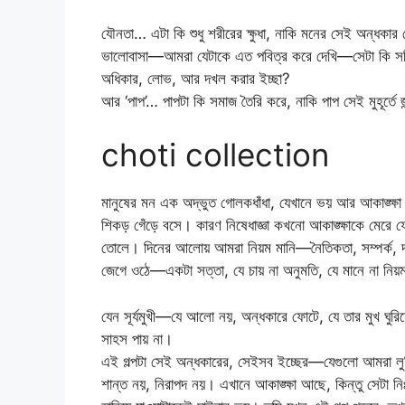
যৌনতা… এটা কি শুধু শরীরের ক্ষুধা, নাকি মনের সেই অন্ধ
ভালোবাসা—আমরা যেটাকে এত পবিত্র করে দেখি—সেটা কি সত্যিই 
অধিকার, লোভ, আর দখল করার ইচ্ছা?
আর ‘পাপ’… পাপটা কি সমাজ তৈরি করে, নাকি পাপ সেই মুহূর্তে
choti collection
মানুষের মন এক অদ্ভুত গোলকধাঁধা, যেখানে ভয় আর আকাঙ্ক্ষ
শিকড় গেঁড়ে বসে। কারণ নিষেধাজ্ঞা কখনো আকাঙ্ক্ষাকে মের
তোলে। দিনের আলোয় আমরা নিয়ম মানি—নৈতিকতা, সম্পর্ক, দায়
জেগে ওঠে—একটা সত্তা, যে চায় না অনুমতি, যে মানে না নিয়ম
যেন সূর্যমুখী—যে আলো নয়, অন্ধকারে ফোটে, যে তার মুখ ঘুরি
সাহস পায় না।
এই গল্পটা সেই অন্ধকারের, সেইসব ইচ্ছের—যেগুলো আমরা লুকি
শান্ত নয়, নিরাপদ নয়। এখানে আকাঙ্ক্ষা আছে, কিন্তু সেটা