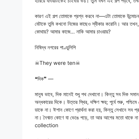
হারিয়ে যাওয়াটাকেই চাইবার ভয়। তুমি যখন এই গল্প পড়বে, 
কারণ এই গল্প তোমাকে প্রশ্ন করবে না—এটা তোমাকে উন্মো
যেটাকে তুমি কখনো নিজের কাছেও স্বীকার করোনি। আর তখন, খ
কোথায়? আমার কাজে… নাকি আমার চাওয়ায়?
নিষিদ্ধ নগরের পাণ্ডুলিপি
☠They were ten☠
❝দিক❞ —
মানুষ ভাবে, দিক মানেই শুধু পথ দেখানো। কিন্তু সব দিক সমা
অন্ধকারের দিকে। উত্তর স্থির, দক্ষিণ ক্ষয়; পূর্বে শুরু, প
ডাকে না। ঈশান কোণে প্রার্থনা করা হয়, কিন্তু সেখানে সব প
না। নৈঋত কোণে যা ভেঙে পড়ে, তা আর আগের মতো থাকে না 
collection