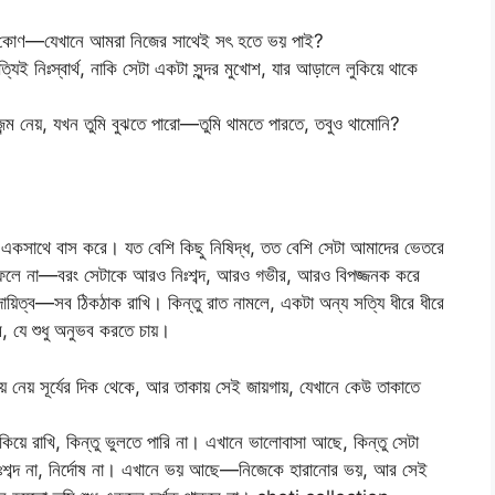
কার কোণ—যেখানে আমরা নিজের সাথেই সৎ হতে ভয় পাই?
নিঃস্বার্থ, নাকি সেটা একটা সুন্দর মুখোশ, যার আড়ালে লুকিয়ে থাকে
 জন্ম নেয়, যখন তুমি বুঝতে পারো—তুমি থামতে পারতে, তবুও থামোনি?
া একসাথে বাস করে। যত বেশি কিছু নিষিদ্ধ, তত বেশি সেটা আমাদের ভেতরে
ে ফেলে না—বরং সেটাকে আরও নিঃশব্দ, আরও গভীর, আরও বিপজ্জনক করে
িত্ব—সব ঠিকঠাক রাখি। কিন্তু রাত নামলে, একটা অন্য সত্যি ধীরে ধীরে
, যে শুধু অনুভব করতে চায়।
য়ে নেয় সূর্যের দিক থেকে, আর তাকায় সেই জায়গায়, যেখানে কেউ তাকাতে
য়ে রাখি, কিন্তু ভুলতে পারি না। এখানে ভালোবাসা আছে, কিন্তু সেটা
 নিঃশব্দ না, নির্দোষ না। এখানে ভয় আছে—নিজেকে হারানোর ভয়, আর সেই