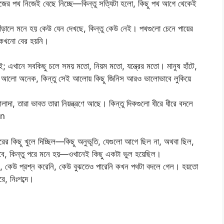
নিজের পথ নিজেই বেছে নিচ্ছে—কিন্তু সত্যিটা হলো, কিছু পথ আগে থেকেই
াঁড়ালে মনে হয় কেউ যেন দেখছে, কিন্তু কেউ নেই। পথগুলো চেনে পায়ের
 কখনো বের হয়নি।
 এখানে সবকিছু চলে সময় মতো, নিয়ম মতো, যন্ত্রের মতো। মানুষ হাঁটে,
খানে আলো অনেক, কিন্তু সেই আলোয় কিছু জিনিস আরও ভালোভাবে লুকিয়ে
দা, তারা ভাবত তারা নিয়ন্ত্রণে আছে। কিন্তু দিকগুলো ধীরে ধীরে বদলে
on
রের কিছু খুলে দিচ্ছিল—কিছু অনুভূতি, যেগুলো আগে ছিল না, অথবা ছিল,
বিকভাবে, কিন্তু পরে মনে হয়—ওখানেই কিছু একটা ভুল হয়েছিল।
 কেউ প্রশ্ন করেনি, কেউ বুঝতেও পারেনি কখন পথটা বদলে গেল। হয়তো
, নিঃশব্দে।