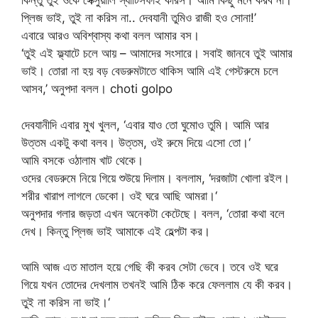
কিন্তু তুই ওকে সেক্সুয়ালি স্যাটিসফাই করিস। আমি কিছু মনে করব না।
প্লিজ ভাই, তুই না করিস না.. দেবযানী তুমিও রাজী হও সোনা!’
এবারে আরও অবিশ্বাস্য কথা বলল আমার বস।
‘তুই এই ফ্ল্যাটে চলে আয় – আমাদের সংসারে। সবাই জানবে তুই আমার
ভাই। তোরা না হয় বড় বেডরুমটাতে থাকিস আমি এই গেস্টরুমে চলে
আসব,’ অনুপদা বলল। choti golpo
দেবযানীদি এবার মুখ খুলল, ‘এবার যাও তো ঘুমোও তুমি। আমি আর
উত্তম একটু কথা বলব। উত্তম, ওই রুমে দিয়ে এসো তো।‘
আমি বসকে ওঠালাম খাট থেকে।
ওদের বেডরুমে নিয়ে গিয়ে শুউয়ে দিলাম। বললাম, ‘দরজাটা খোলা রইল।
শরীর খারাপ লাগলে ডেকো। ওই ঘরে আছি আমরা।‘
অনুপদার গলার জড়তা এখন অনেকটা কেটেছে। বলল, ‘তোরা কথা বলে
দেখ। কিন্তু প্লিজ ভাই আমাকে এই হেল্পটা কর।
আমি আজ এত মাতাল হয়ে গেছি কী করব সেটা ভেবে। তবে ওই ঘরে
গিয়ে যখন তোদের দেখলাম তখনই আমি ঠিক করে ফেললাম যে কী করব।
তুই না করিস না ভাই।‘