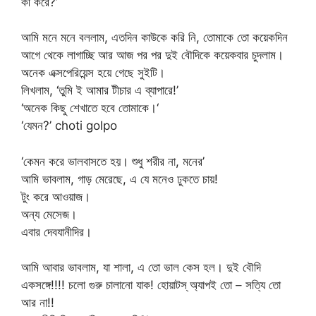
কী করে?’
আমি মনে মনে বললাম, এতদিন কাউকে করি নি, তোমাকে তো কয়েকদিন
আগে থেকে লাগাচ্ছি আর আজ পর পর দুই বৌদিকে কয়েকবার চুদলাম।
অনেক এক্সপেরিয়েন্স হয়ে গেছে সুইটি।
লিখলাম, ‘তুমি ই আমার টীচার এ ব্যাপারে!’
‘অনেক কিছু শেখাতে হবে তোমাকে।‘
‘যেমন?’ choti golpo
‘কেমন করে ভালবাসতে হয়। শুধু শরীর না, মনের’
আমি ভাবলাম, গাড় মেরেছে, এ যে মনেও ঢুকতে চায়!
টুং করে আওয়াজ।
অন্য মেসেজ।
এবার দেবযানীদির।
আমি আবার ভাবলাম, যা শালা, এ তো ভাল কেস হল। দুই বৌদি
একসঙ্গে!!!! চলো গুরু চালানো যাক! হোয়াটস্ অ্যাপই তো – সত্যি তো
আর না!!