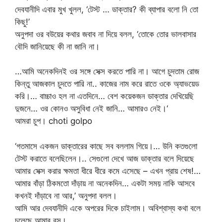
দেবযানীদি এবার মুখ খুলল, ‘টেস্ট … ডাক্তার? কী ব্যাপার বলো নি তো
কিছু!’
অনুপদা ওর বউয়ের কথার জবাব না দিয়ে বলল, ‘তোকে তোর ভালবাসার
বৌদি জানিয়েছে কী না জানি না।
…আমি অনেকদিনই ওর সঙ্গে সেক্স করতে পারি না। আগে চুদতাম রোজ
কিন্তু আজকাল চুদতে পারি না.. কাজের নাম করে রাতে ওকে অ্যাভয়েড
করি।… বাচ্চাও হল না এতদিনে… বেশ কয়েকজন ডাক্তার দেখিয়েছি
দুজনে… ওর কোনও অসুবিধা নেই জানি… আমারও নেই।‘
আমরা চুপ। choti golpo
‘গতমাসে একজন ডাক্তারের কাছে সব বললাম গিয়ে।… উনি কতগুলো
টেস্ট করাতে বলেছিলেন।.. সেগুলো দেখে আজ ডাক্তার বলে দিয়েছে
আমার সেক্স করার ক্ষমতা ধীরে ধীরে কমে এসেছে – এখন প্রায় শেষ!…
আমার বাঁড়া ঠিকমতো দাঁড়ায় না অনেকদিন… একটা সময় নাকি আসবে
কখনই দাঁড়াবে না আর,’ অনুপদা বলল।
আমি আর দেবযানীদি একে অপরের দিকে চাইলাম। অবিশ্বাস্য কথা বলে
চলেছে আমার বস।