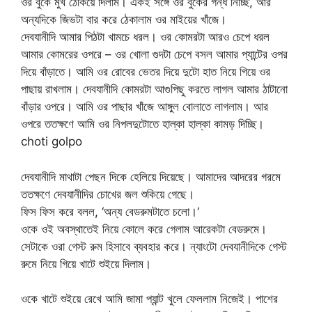
ওর বুকে মুখ ঠেকিয়ে দিলাম। একই সঙ্গে ওর বুকের গন্ধ নিচ্ছি, আর
অন্যদিকে জিভটা বার করে ঠেকালাম ওর মাইয়ের খাঁজে।
দেবযানীদি আমার পিঠটা খামচে ধরল। ওর কোমরটা আরও চেপে ধরল
আমার কোমরের ওপরে – ওর খোলা গুদটা চেপে বসল আমার প্যান্টের ওপর
দিয়ে বাঁড়াতে। আমি ওর রোবের ভেতর দিয়ে দুটো হাত নিয়ে গিয়ে ওর
পাছায় রাখলাম। দেবযানীদি কোমরটা আগুপিছু করতে লাগল আমার ঠাটানো
বাঁড়ার ওপরে। আমি ওর পাছার খাঁজে আঙ্গুল বোলাতে লাগলাম। আর
ওপরে ততক্ষণে আমি ওর নিপলদুটোতে হাল্কা হাল্কা কামড় দিচ্ছি।
choti golpo
দেবযানীদি মাথাটা পেছন দিকে হেলিয়ে দিয়েছে। আমাদের আদরের গরমে
ততক্ষণে দেবযানীদির চোখের জল শুকিয়ে গেছে।
ফিস ফিস করে বলল, ‘অন্য বেডরুমটাতে চলো।‘
ওকে ওই অবস্থাতেই নিয়ে কোলে করে গেলাম আরেকটা বেডরুমে।
সেটাকে ওরা গেস্ট রুম হিসাবে ব্যবহার করে। ন্যাংটো দেবযানীদিকে গেস্ট
রুমে নিয়ে গিয়ে খাটে শুইয়ে দিলাম।
ওকে খাটে শুইয়ে রেখে আমি জামা প্যান্ট খুলে ফেললাম নিজেই। পাশের