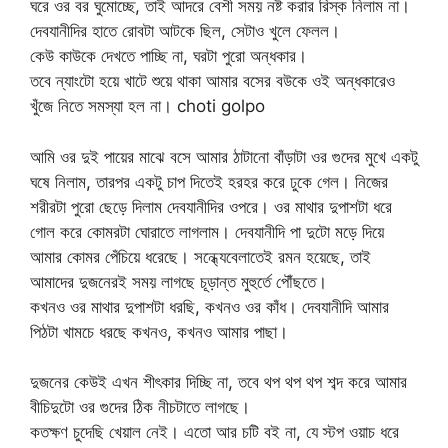
ঘরে ওর বর ঘুমোচ্ছে, তাই আদরে বেশী সময় নষ্ট করার রিস্ক নিলাম না।
দেবযানীদির হাতে রোবটা আটকে ছিল, সেটাও খুলে ফেলল।
কেউ কাউকে দেখতে পাচ্ছি না, ঘরটা পুরো অন্ধকার।
তবে ন্যাংটো হয়ে খাটে শুয়ে থাকা আমার বসের বউকে ওই অন্ধকারেও
খুঁজে নিতে সমস্যা হল না। choti golpo
আমি ওর দুই পায়ের মাঝে বসে আমার ঠাটানো বাঁড়াটা ওর গুদের মুখে একটু
ঘষে নিলাম, তারপর একটু চাপ দিতেই হরহর করে ঢুকে গেল। নিজের
শরীরটা পুরো ছেড়ে দিলাম দেবযানীদির ওপরে। ওর মাথার দুপাশটা ধরে
গোল করে কোমরটা ঘোরাতে লাগলাম। দেবযানীদি পা দুটো মড়ে দিয়ে
আমার কোমর পেঁচিয়ে ধরেছে। সন্ধ্যেবেলাতেই রমন হয়েছে, তাই
আমাদের দুজনেরই সময় লাগছে চূড়ান্ত মুহুর্তে পৌঁছতে।
কখনও ওর মাথার দুপাশটা ধরছি, কখনও ওর কাঁধ। দেবযানীদি আমার
পিঠটা খামচে ধরছে কখনও, কখনও আমার পাছা।
দুজনের কেউই এখন শীৎকার দিচ্ছি না, তবে থপ থপ থপ শব্দ করে আমার
বীচিদুটো ওর গুদের ঠিক নীচটাতে লাগছে।
কতক্ষণ চুদেছি খেয়াল নেই। এতো আর চটি বই না, যে স্টপ ওয়াচ ধরে