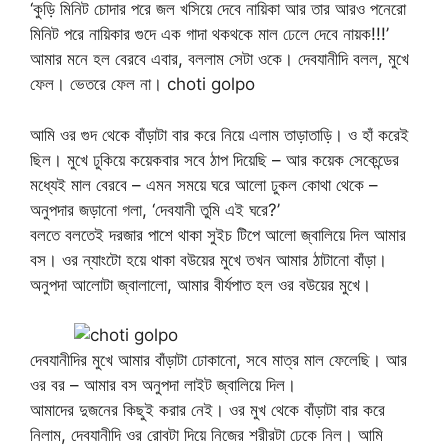
‘কুড়ি মিনিট চোদার পরে জল খসিয়ে দেবে নায়িকা আর তার আরও পনেরো
মিনিট পরে নায়িকার গুদে এক গাদা থকথকে মাল ঢেলে দেবে নায়ক!!!’
আমার মনে হল বেরবে এবার, বললাম সেটা ওকে। দেবযানীদি বলল, মুখে
ফেল। ভেতরে ফেল না। choti golpo
আমি ওর গুদ থেকে বাঁড়াটা বার করে নিয়ে এলাম তাড়াতাড়ি। ও হাঁ করেই
ছিল। মুখে ঢুকিয়ে কয়েকবার সবে ঠাপ দিয়েছি – আর কয়েক সেকেন্ডের
মধ্যেই মাল বেরবে – এমন সময়ে ঘরে আলো ঢুকল কোথা থেকে –
অনুপদার জড়ানো গলা, ‘দেবযানী তুমি এই ঘরে?’
বলতে বলতেই দরজার পাশে থাকা সুইচ টিপে আলো জ্বালিয়ে দিল আমার
বস। ওর ন্যাংটো হয়ে থাকা বউয়ের মুখে তখন আমার ঠাটানো বাঁড়া।
অনুপদা আলোটা জ্বালালো, আমার বীর্যপাত হল ওর বউয়ের মুখে।
দেবযানীদির মুখে আমার বাঁড়াটা ঢোকানো, সবে মাত্র মাল ফেলেছি। আর
ওর বর – আমার বস অনুপদা লাইট জ্বালিয়ে দিল।
আমাদের দুজনের কিছুই করার নেই। ওর মুখ থেকে বাঁড়াটা বার করে
নিলাম, দেবযানীদি ওর রোবটা দিয়ে নিজের শরীরটা ঢেকে নিল। আমি