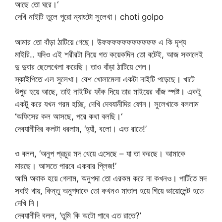
আছে তো ঘরে।‘
দেখি নাইটি তুলে পুরো ন্যাংটো সুলেখা। choti golpo
আমার তো বাঁড়া ঠাটিয়ে গেছে। উফফফফফফফফফফফ এ কি দৃশ্য
মাইরি.. যদিও এই শরীরটা নিয়ে গত কয়েকদিন তো বটেই, আজ সকালেই
দু দুবার ছেলেখেলা করেছি। তাও বাঁড়া ঠাটিয়ে গেল।
স্কাইপিতে এল সুলেখা। বেশ খোলামেলা একটা নাইটি পড়েছে। খাটে
উপুর হয়ে আছে, তাই নাইটির ফাঁক দিয়ে তার মাইয়ের খাঁজ স্পষ্ট। একটু
একটু করে যখন গরম হচ্ছি, দেখি দেবযানীদির ফোন। সুলেখাকে বললাম
‘অফিসের কল আসছে, পরে কথা বলছি।‘
দেবযানীদির কলটা ধরলাম, ‘হ্যাঁ, বলো। এত রাতে!’
ও বলল, ‘অনুপ প্রচুর মদ খেয়ে এসেছে – যা তা করছে। আমাকে
মারছে। আসতে পারবে একবার প্লিজ!’
আমি অবাক হয়ে গেলাম, অনুপদা তো এরকম করে না কখনও। পার্টিতে মদ
সবাই খায়, কিন্তু অনুপদাকে তো কখনও মাতাল হয়ে গিয়ে ভায়োলেন্ট হতে
দেখি নি।
দেবযানীদি বলল, ‘তুমি কি অটো পাবে এত রাতে?’