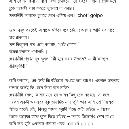
আমি কোনও কথা না বলে দরজা ভেজিয়ে দিয়ে বাইরে এলাম। গেস্টরুমে
ঢুকে দরজাটা বন্ধ করতে ভুললাম না এবার।
দেবযানীদি আমাকে ঢুকতে দেখে এগিয়ে এল। choti golpo
দরজা বন্ধ করতেই আমাকে জড়িয়ে ধরে কেঁদে ফেলল। আমি ওর পিঠে
হাত রাখলাম।
বেশ কিছুক্ষণ পরে ওকে বললাম, ‘খাটে বোসো!’
আমরা বললাম পাশাপাশি।
দেবযানীদি প্রথম মুখ খুলল, ‘কী হবে এবার উত্তম? এ কী অদ্ভূত
পরিস্থিতি!!’
আমি বললাম, ‘ওর টেস্ট রিপোর্টগুলো দেখতে হবে আগে। একজন ডাক্তার
বলেছে বলেই কি মেনে নিতে হবে নাকি?’
দেবযানীদি বলল, ‘আমার মনে হয় ও সব কিছু চেক করেছে, না হলে
এরকম একটা অবাস্তব প্রস্তাব দিত না। তুমি আর আমি তো নিয়মিত
মিলিত হতেই চাই, কিন্তু আমার স্বামী নিজে সেটা চাইছে – নিজের
বউকে অন্যের হাতে তুলে দিতে চাইছে – আবার ডিভোর্সও দেবে না যে
আমি আর তুমি একসঙ্গে থাকতে পারব!’ choti golpo