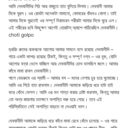
আমি দেবযানীদির পিঠ আর বাজুতে হাত বুলিয়ে দিলাম। দেবযানী আমার
দিকে ঘুরল। ওর রোবটা অনেকটা নামানো, কোমরের বাঁধনও খোলা। তাই
আমার দিকে ঘুরতেই ওর সম্পূর্ণ নিরাভরন শরীরটা আমার দিকে ঘুরে এল।
এই শরীরের ছবি কিছুক্ষণ আগেই হোয়াটস্ অ্যাপে পাঠিয়েছিল দেবযানীদি।
choti golpo
ড্রয়িং রুমের ঝকঝকে আলোয় আমার সামনে বসে রয়েছে দেবযানীদি –
গায়ে একটা কাপড় রয়েছে ঠিকই, কিন্তু ও সম্পূর্ণ নগ্ন – ওর বুক, যোনি
আলোর বন্যা ভেসে যাচ্ছিল আর দেবযানীদির চোখ ভাসছিল জলে। আমার
কাঁধে মাথা রাখল দেবযানীদি।
পাশে বেডরুমে ওর স্বামী – আমার বস – মদের নেশায় চুর হয়ে ঘুমোচ্ছে।
আমি ওর পিঠে হাত রাখলাম। দেবযানীদি আমাকে জড়িয়ে ধরে হাউ হাই
করে কেঁদে ফেলল। আমি ওর মন শান্ত করার চেষ্টা করলাম, কিন্তু আমার
তো অন্য জায়গায় ততক্ষণে অশান্তি শুরু হয়ে গেছে। তবে এই
পরিস্থিতিতে সেই অশান্তি বাড়তে না দেওয়াই ভাল।
দেবযানীদি আমাকে জড়িয়ে ধরে কাঁধে মাথা রেখে কেঁদে চলেছে – ওর গায়ে