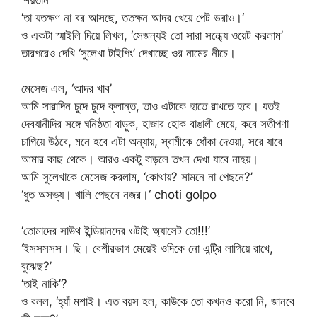
‘তা যতক্ষণ না বর আসছে, ততক্ষন আদর খেয়ে পেট ভরাও।‘
ও একটা স্মাইলি দিয়ে লিখল, ‘সেজন্যই তো সারা সন্ধ্যে ওয়েট করলাম’
তারপরেও দেখি ‘সুলেখা টাইপিং’ দেখাচ্ছে ওর নামের নীচে।
মেসেজ এল, ‘আদর খাব’
আমি সারাদিন চুদে চুদে ক্লান্ত, তাও এটাকে হাতে রাখতে হবে। যতই
দেবযানীদির সঙ্গে ঘনিষ্ঠতা বাড়ুক, হাজার হোক বাঙালী মেয়ে, কবে সতীপণা
চাগিয়ে উঠবে, মনে হবে এটা অন্যায়, স্বামীকে ধোঁকা দেওয়া, সরে যাবে
আমার কাছ থেকে। আরও একটু বাড়লে তখন দেখা যাবে নাহয়।
আমি সুলেখাকে মেসেজ করলাম, ‘কোথায়? সামনে না পেছনে?’
‘ধুত অসভ্য। খালি পেছনে নজর।‘ choti golpo
‘তোমাদের সাউথ ইন্ডিয়ানদের ওটাই অ্যাসেট তো!!!’
‘ইসসসসস। ছি। বেশীরভাগ মেয়েই ওদিকে নো এন্ট্রি লাগিয়ে রাখে,
বুঝেছ?’
‘তাই নাকি’?
ও বলল, ‘হ্যাঁ মশাই। এত বয়স হল, কাউকে তো কখনও করো নি, জানবে