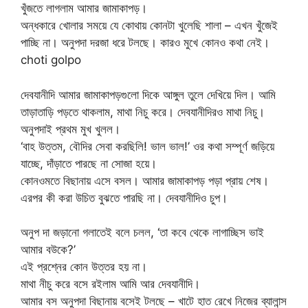
খুঁজতে লাগলাম আমার জামাকাপড়।
অন্ধকারে খোলার সময়ে যে কোথায় কোনটা খুলেছি শালা – এখন খুঁজেই
পাচ্ছি না। অনুপদা দরজা ধরে টলছে। কারও মুখে কোনও কথা নেই।
choti golpo
দেবযানীদি আমার জামাকাপড়গুলো দিকে আঙ্গুল তুলে দেখিয়ে দিল। আমি
তাড়াতাড়ি পড়তে থাকলাম, মাথা নিচু করে। দেবযানীদিরও মাথা নিচু।
অনুপদাই প্রথম মুখ খুলল।
‘বাহ উত্তম, বৌদির সেবা করছিলি! ভাল ভাল!’ ওর কথা সম্পূর্ণ জড়িয়ে
যাচ্ছে, দাঁড়াতে পারছে না সোজা হয়ে।
কোনওমতে বিছানায় এসে বসল। আমার জামাকাপড় পড়া প্রায় শেষ।
এরপর কী করা উচিত বুঝতে পারছি না। দেবযানীদিও চুপ।
অনুপ দা জড়ানো গলাতেই বলে চলল, ‘তা কবে থেকে লাগাচ্ছিস ভাই
আমার বউকে?’
এই প্রশ্নের কোন উত্তর হয় না।
মাথা নীচু করে বসে রইলাম আমি আর দেবযানীদি।
আমার বস অনুপদা বিছানায় বসেই টলছে – খাটে হাত রেখে নিজের ব্যালান্স