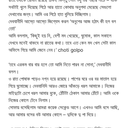
রাতপোষাকে রোবটা রয়েছে ঠিকই কিন্তু সেটা শুধু ওর পাছার নীচে – বাকি
সবটাই খুলে দিয়েছে পিঠে আর হাতে কোথায় অনুপদা মেরেছে সেগুলো
দেখানোর জন্য। আমি ওর পিঠে হাত বুলিয়ে দিচ্ছিলাম।
দেবযানীদি আস্তে আস্তে জিগ্যেস করল ‘অনুপের আজ হঠাৎ কী হল বল
তো!’
আমি বললাম, ‘কিছুই হয় নি, বেশী মদ খেয়েছে, ঘুমোক, কাল সকালে
দেখবে মনেই থাকবে না রাতের কথা। তবে এত কেন মদ খেল সেটা কাল
অফিসে গিয়ে আমি জেনে নেব।‘ choti golpo
‘তবে এরকম বার বার হলে তো আমি নিতে পারব না সোনা,’ দেবযানীদি
বলল।
ও রাত পোষাক পড়েও নগ্ন হয়ে রয়েছে। পাশের ঘরে ওর বর মাতাল হয়ে
গিয়ে ঘুমোচ্ছে। দেবযানিদি আরও জোরে আঁকড়ে ধরল আমাকে। নিজের
মাইদুটো চেপে ধরল আমার বুকে, ঠোঁটটা ঠেকাল আমার ঠোঁটে। আমি ওকে
নিজের কোলে টেনে নিলাম।
সোফায় বসেছিলাম আমরা কয়েক সেকেন্ড আগে। এখনও আমি বসে আছি,
আর আমার বসের বউ আমার কোলে – দুদিকে দু পা দিয়ে।