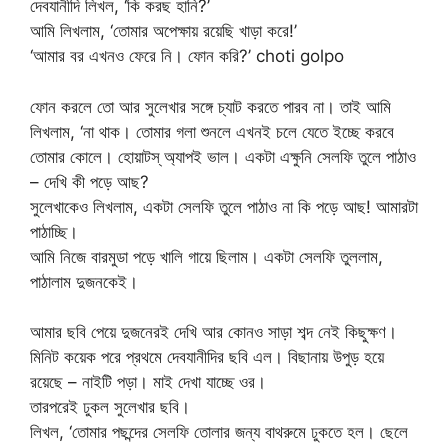
দেবযানীদি লিখল, ‘কি করছ হানি?’
আমি লিখলাম, ‘তোমার অপেক্ষায় রয়েছি খাড়া করে!’
‘আমার বর এখনও ফেরে নি। ফোন করি?’ choti golpo
ফোন করলে তো আর সুলেখার সঙ্গে চ্যাট করতে পারব না। তাই আমি
লিখলাম, ‘না থাক। তোমার গলা শুনলে এখনই চলে যেতে ইচ্ছে করবে
তোমার কোলে। হোয়াটস্ অ্যাপই ভাল। একটা এক্ষুনি সেলফি তুলে পাঠাও
– দেখি কী পড়ে আছ?
সুলেখাকেও লিখলাম, একটা সেলফি তুলে পাঠাও না কি পড়ে আছ! আমারটা
পাঠাচ্ছি।
আমি নিজে বারমুডা পড়ে খালি গায়ে ছিলাম। একটা সেলফি তুললাম,
পাঠালাম দুজনকেই।
আমার ছবি পেয়ে দুজনেরই দেখি আর কোনও সাড়া শব্দ নেই কিছুক্ষণ।
মিনিট কয়েক পরে প্রথমে দেবযানীদির ছবি এল। বিছানায় উপুড় হয়ে
রয়েছে – নাইটি পড়া। মাই দেখা যাচ্ছে ওর।
তারপরেই ঢুকল সুলেখার ছবি।
লিখল, ‘তোমার পছন্দের সেলফি তোলার জন্য বাথরুমে ঢুকতে হল। ছেলে