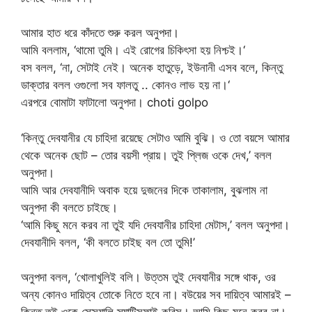
আমার হাত ধরে কাঁদতে শুরু করল অনুপদা।
আমি বললাম, ‘থামো তুমি। এই রোগের চিকিৎসা হয় নিশ্চই।‘
বস বলল, ‘না, সেটাই নেই। অনেক হাতুড়ে, ইউনানী এসব বলে, কিন্তু
ডাক্তার বলল ওগুলো সব ফালতু .. কোনও লাভ হয় না।‘
এরপরে বোমাটা ফাটালো অনুপদা। choti golpo
‘কিন্তু দেবযানীর যে চাহিদা রয়েছে সেটাও আমি বুঝি। ও তো বয়সে আমার
থেকে অনেক ছোট – তোর বয়সী প্রায়। তুই প্লিজ ওকে দেখ,’ বলল
অনুপদা।
আমি আর দেবযানীদি অবাক হয়ে দুজনের দিকে তাকালাম, বুঝলাম না
অনুপদা কী বলতে চাইছে।
‘আমি কিছু মনে করব না তুই যদি দেবযানীর চাহিদা মেটাস,’ বলল অনুপদা।
দেবযানীদি বলল, ‘কী বলতে চাইছ বল তো তুমি!’
অনুপদা বলল, ‘খোলাখুলিই বলি। উত্তম তুই দেবযানীর সঙ্গে থাক, ওর
অন্য কোনও দায়িত্ব তোকে নিতে হবে না। বউয়ের সব দায়িত্ব আমারই –