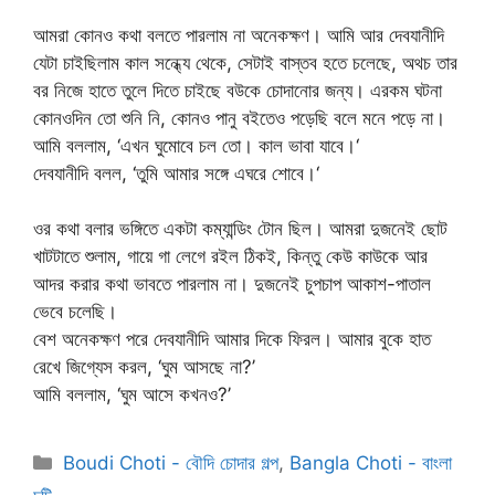
আমরা কোনও কথা বলতে পারলাম না অনেকক্ষণ। আমি আর দেবযানীদি
যেটা চাইছিলাম কাল সন্ধ্যে থেকে, সেটাই বাস্তব হতে চলেছে, অথচ তার
বর নিজে হাতে তুলে দিতে চাইছে বউকে চোদানোর জন্য। এরকম ঘটনা
কোনওদিন তো শুনি নি, কোনও পানু বইতেও পড়েছি বলে মনে পড়ে না।
আমি বললাম, ‘এখন ঘুমোবে চল তো। কাল ভাবা যাবে।‘
দেবযানীদি বলল, ‘তুমি আমার সঙ্গে এঘরে শোবে।‘
ওর কথা বলার ভঙ্গিতে একটা কম্যান্ডিং টোন ছিল। আমরা দুজনেই ছোট
খাটটাতে শুলাম, গায়ে গা লেগে রইল ঠিকই, কিন্তু কেউ কাউকে আর
আদর করার কথা ভাবতে পারলাম না। দুজনেই চুপচাপ আকাশ-পাতাল
ভেবে চলেছি।
বেশ অনেকক্ষণ পরে দেবযানীদি আমার দিকে ফিরল। আমার বুকে হাত
রেখে জিগ্যেস করল, ‘ঘুম আসছে না?’
আমি বললাম, ‘ঘুম আসে কখনও?’
Categories
Boudi Choti - বৌদি চোদার গল্প
,
Bangla Choti - বাংলা