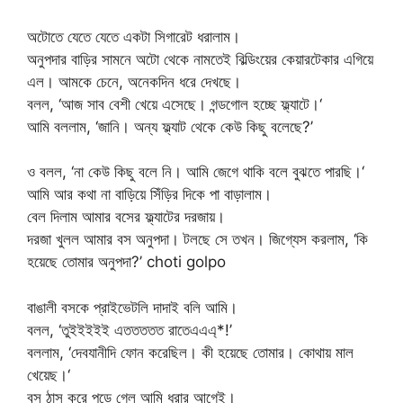
অটোতে যেতে যেতে একটা সিগারেট ধরালাম।
অনুপদার বাড়ির সামনে অটো থেকে নামতেই বিল্ডিংয়ের কেয়ারটেকার এগিয়ে
এল। আমকে চেনে, অনেকদিন ধরে দেখছে।
বলল, ‘আজ সাব বেশী খেয়ে এসেছে। গন্ডগোল হচ্ছে ফ্ল্যাটে।‘
আমি বললাম, ‘জানি। অন্য ফ্ল্যাট থেকে কেউ কিছু বলেছে?’
ও বলল, ‘না কেউ কিছু বলে নি। আমি জেগে থাকি বলে বুঝতে পারছি।‘
আমি আর কথা না বাড়িয়ে সিঁড়ির দিকে পা বাড়ালাম।
বেল দিলাম আমার বসের ফ্ল্যাটের দরজায়।
দরজা খুলল আমার বস অনুপদা। টলছে সে তখন। জিগ্যেস করলাম, ‘কি
হয়েছে তোমার অনুপদা?’ choti golpo
বাঙালী বসকে প্রাইভেটলি দাদাই বলি আমি।
বলল, ‘তুইইইইই এততততত রাতেএএএ্*!’
বললাম, ‘দেবযানীদি ফোন করেছিল। কী হয়েছে তোমার। কোথায় মাল
খেয়েছ।‘
বস ঠাস করে পড়ে গেল আমি ধরার আগেই।