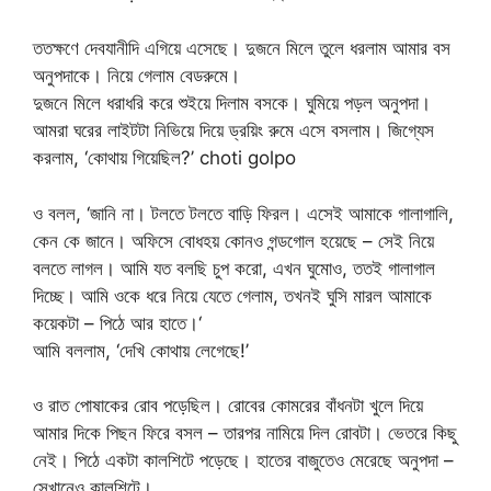
ততক্ষণে দেবযানীদি এগিয়ে এসেছে। দুজনে মিলে তুলে ধরলাম আমার বস
অনুপদাকে। নিয়ে গেলাম বেডরুমে।
দুজনে মিলে ধরাধরি করে শুইয়ে দিলাম বসকে। ঘুমিয়ে পড়ল অনুপদা।
আমরা ঘরের লাইটটা নিভিয়ে দিয়ে ড্রয়িং রুমে এসে বসলাম। জিগ্যেস
করলাম, ‘কোথায় গিয়েছিল?’ choti golpo
ও বলল, ‘জানি না। টলতে টলতে বাড়ি ফিরল। এসেই আমাকে গালাগালি,
কেন কে জানে। অফিসে বোধহয় কোনও গন্ডগোল হয়েছে – সেই নিয়ে
বলতে লাগল। আমি যত বলছি চুপ করো, এখন ঘুমোও, ততই গালাগাল
দিচ্ছে। আমি ওকে ধরে নিয়ে যেতে গেলাম, তখনই ঘুসি মারল আমাকে
কয়েকটা – পিঠে আর হাতে।‘
আমি বললাম, ‘দেখি কোথায় লেগেছে!’
ও রাত পোষাকের রোব পড়েছিল। রোবের কোমরের বাঁধনটা খুলে দিয়ে
আমার দিকে পিছন ফিরে বসল – তারপর নামিয়ে দিল রোবটা। ভেতরে কিছু
নেই। পিঠে একটা কালশিটে পড়েছে। হাতের বাজুতেও মেরেছে অনুপদা –
সেখানেও কালশিটে।