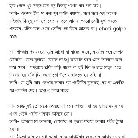
হয়ে গেলে খুব সহজ মনে হয় কিন্তু প্রথম বার বলা যায়।
আমি- একদম ঠীক মা বলা খুব কষ্টের ব্যাপার, মনে মনে তো অনেক
চাইতাম কিন্তু বলা তো যেত না তবে আমারা আরো বেশী সুখ করতে
পারতাম যেদিন চলে গেছে সেদিন তো ফিরে আসবে না। choti golpo
ma
মা- পাওয়ার পর ও তো তুমি আসো না মায়ের কাছে, কতদিন পরে পেলাম
তোমাকে, রাতে ঘুমাতে পারতাম না শুধু ভাবতাম কবে এসে আমাকে ভাল
করে দেবে। সপ্তাহে দুদিন বাড়ি থাকো না দুই দিন দু রাত মাত্র এতে
চারবার হয় বাকি দিন গুলো তো উপোষ থাকতে হয় তাই না।
আমি- মা তুমি আর কোথায় আমার বউ প্রতিদিন চুদতেই দেয় না একদিন
পর একদিন দেয়। তাও একবার মাত্র।
মা- সেজন্যই তো মাকে পেয়েছ না হলে পেতে। যা হয় ভালর জন্য হয়।
এখন থেকে প্রতি শনিবার আসবে তো।
আমি- আসবো মা আসবো, তোমাকে না চুদতে পারলে আমার শরীর ঠান্ডা
হয় না।
মা- ঠাণ্ডা আর হয় কই আসা থেকে আরাইবার হয়ে গেল আবার দেবে যা