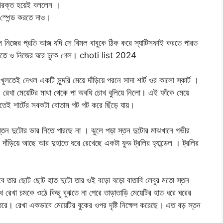
 বিরক্ত হয়েই বললেন ।
স্পেন্ড করতে দাও।
্ছিল নিজের প্রতি আজ যদি সে বিমল বাবুকে ঠিক করে স্যাটিসফাই করতে পারত
াবতে ও নিজের ঘরে ঢুকে গেল। choti list 2024
লতেই দেখল একটি সুন্দরি মেয়ে দাঁড়িয়ে পরনে সাদা শার্ট ওর কালো স্কার্ট ।
া। রেখা মেয়েটির মাথা থেকে পা অবধি চোখ বুলিয়ে নিলো। এই ফাঁকে মেয়ে
েই শার্টের সবকটা বোতাম পট পট করে ছিঁড়ে যায়।
স্তন দুটোর ভার নিতে পারছে না । ঝুলে পড়া স্তন দুটোর মাঝখানে গভীর
দাঁড়িয়ে আছে আর দুহাতে ধরে রেখেছে একটা ফুড ট্রলির হ্যান্ডেল । ট্রলির
ে । তবে তার ছোট ছোট হাত দুটো তার ওই বড়ো বড়ো বাতাবি লেবুর মতো স্তন
 রেখা চমকে ওঠে কিছু বুঝতে না পেরে তাড়াতাড়ি মেয়েটির হাত ধরে ঘরের
েতরে। রেখা একভাবে মেয়েটির বুকের ওপর দৃষ্টি নিক্ষেপ করেছে। এত বড় স্তন