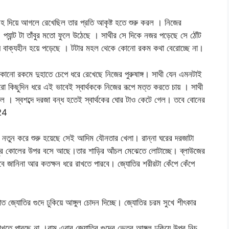
েহ দিয়ে আগলে রেখেছিল তার প্রতি আকৃষ্ট হতে শুরু করল । নিজের
্যান্ট টা তাঁবুর মতো ফুলে উঠেছে । সাথীর সে দিকে নজর পড়েছে সে ঠোঁট
রায় বাক্যহীন হয়ে পড়েছে । টটার মহল থেকে কোনো রকম কথা বেরোচ্ছে না।
কোনো রকমে দুহাতে চেপে ধরে রেখেছে নিজের পুরুষাঙ্গ। সাথী যেন এমনটাই
 কিছুদিন ধরে এই ভাবেই স্বার্থককে নিজের রূপে মত্ত করতে চায় । সাথী
 গেল । স্বশব্দে দরজা বন্ধ হতেই স্বার্থকের ঘোর টাও কেটে গেল। তবে বোনের
24
রে নতুন করে শুরু হয়েছে সেই আদিম যৌনতার খেলা। রান্না ঘরের দরজাটা
মুর কোলের উপর বসে আছে।তার শাড়ির আঁচল মেঝেতে লোটাচ্ছে। ব্লাউজের
ে জানিনা আর কতক্ষন ধরে রাখতে পারবে। জ্যোতির শরীরটা কেঁপে কেঁপে
াত জ্যোতির গুদে ঢুকিয়ে আঙ্গুল চোদন দিচ্ছে। জ্যোতির চরম সুখে শীৎকার
খতে পারছে না ।রামু এবার জ্যোতির গুদের ভেতর আঙ্গুল ঢুকিয়ে উপর নিচ