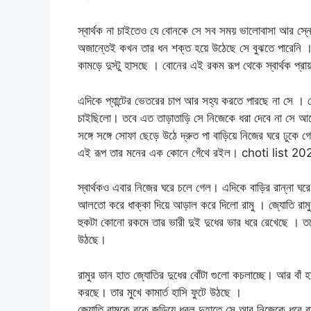
স্বার্থক না চাইতেও যে বোনকে সে সব সময় ভালোবাসা আর স্ন
অজান্তেই কখন তার ধন শক্ত হয়ে উঠেছে সে বুঝতে পারেনি । প
কামড়ে দুস্টু হাসছে । বোনের এই রকম রূপ থেকে স্বার্থক প্
এদিকে প্যান্টের ভেতরের চাপ আর সহ্য করতে পারছে না সে । 
চাইছিলো। তবে এত তাড়াতাড়ি সে নিজেকে ধরা দেবে না সে আরো
সঙ্গে সঙ্গে সোফা ছেড়ে উঠে দ্রুত পা বাড়িয়ে নিজের ঘরে ঢুকে
এই রূপ তার মনের এক কোনে গেঁথে রইল। choti list 20
স্বার্থকও এবার নিজের ঘরে চলে গেল। এদিকে বাড়ির রান্না ঘ
আলতো করে ধাক্কা দিয়ে আড়াল করে দিলো রামু । জ্যোতি রা
হুকটা কোনো রকমে তার ভারী দুই দুধের ভার ধরে রেখেছে । তব
উঠছে।
রামুর ডান হাত জ্যোতির দুধের বোঁটা গুলো কচলাচ্ছে। আর বাঁ হ
করছে। তার মুখে কামার্ত হাসি ফুটে উঠছে ।
জ্যোতি রামুকে বুকে জড়িয়ে ধরল দুহাতে সে আর নিজেকে ধরে রা