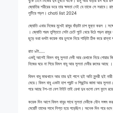
বুকে টেনে নিজের দুধ চুষতে থাকে। রামু আর বাঁড়ার রস ধরে রা
জ্যোতির শরীরের ভরে তার ক্ষমতা নেই যে তাকে সে সরাবে। র
লুটিয়ে পড়ল। choti list 2024
জ্যোতি এবার নিজের মুখেই রামুর বাঁড়াটা চাপ মুক্ত করল । সঙ্
। জ্যোতি পরম তৃপ্তিতে সেটা চেটে পুটে খেয়ে উঠে পড়ল রাম
ছুড়ে ভরা গুদটা কয়েক বার চুলকে নিয়ে শাড়িটা ঠিক করে রান্না
রাত ৯টা…..
একটু আগেই বিমল বাবু সুলতা দেবী আর রেখাকে নিয়ে গোয়ার ক
নিজের ঘরে না গিয়ে বিমল বাবু আর সুলতা দেবীর রুমের আছে
বিমল বাবু মাঝখানে আর তার দুই পাশে দুই অতি সুন্দরী দুই নার
মেয়ে। বিমল বাবু একটা হাপ প্যান্ট ও প্রিন্টেড জামা আর সুলতা
পরে আছে টপ-তা বেশ টাইট তাই রেখা দুধ গুলো বেশ ফুলে রয়ে
কয়েক দিন আগে বিমল বাবুর সাথে সুলতা দেবীকে যৌন সঙ্গম ক
মেয়েটি তাদের সাথে লিপ্ত হয়ে পড়েছিল। অনেক দিন পরে গুদে 