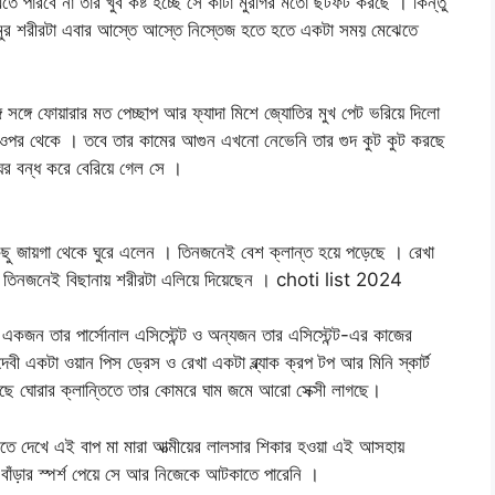
খতে পারবে না তার খুব কষ্ট হচ্ছে সে কাটা মুরগির মতো ছটফট করছে । কিন্তু
ামুর শরীরটা এবার আস্তে আস্তে নিস্তেজ হতে হতে একটা সময় মেঝেতে
গে সঙ্গে ফোয়ারার মত পেচ্ছাপ আর ফ্যাদা মিশে জ্যোতির মুখ পেট ভরিয়ে দিলো
ুর ওপর থেকে । তবে তার কামের আগুন এখনো নেভেনি তার গুদ কুট কুট করছে
 ঘর বন্ধ করে বেরিয়ে গেল সে ।
িছু জায়গা থেকে ঘুরে এলেন । তিনজনেই বেশ ক্লান্ত হয়ে পড়েছে । রেখা
 । তিনজনেই বিছানায় শরীরটা এলিয়ে দিয়েছেন । choti list 2024
ী একজন তার পার্সোনাল এসিস্টেন্ট ও অন্যজন তার এসিস্টেন্ট-এর কাজের
 দেবী একটা ওয়ান পিস ড্রেস ও রেখা একটা ব্ল্যাক ক্রপ টপ আর মিনি স্কার্ট
ছে ঘোরার ক্লান্তিতে তার কোমরে ঘাম জমে আরো সেক্সী লাগছে।
রতে দেখে এই বাপ মা মারা আত্মীয়ের লালসার শিকার হওয়া এই আসহায়
বাঁড়ার স্পর্শ পেয়ে সে আর নিজেকে আটকাতে পারেনি ।