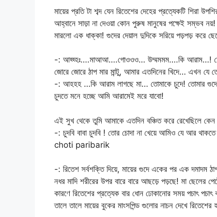
মায়ের প্রতি টা শব্দ যেন রিতেশের দেহের প্রত্যেকটি শিরা উপশ
আহ্বানে সাড়া না দেওয়া কোন পুরুষ মানুষের পক্ষেই সম্ভব 
মারলো এক ধাক্কা! গুদের দেয়াল দুদিকে সরিয়ে পড়পড় করে ছে
-: আহ্হ্হঃ….মাআআ….গোওওও… উম্মমমম….কি আরাম…! হে ঈশ
জোরে জোরে ঠাপ মার মান্টু, আমার এতদিনের খিদে… এখন যে তো
-: আহহহ …কি আরাম লাগছে মা… তোমাকে চুদে! তোমার গুদের 
চুদতে মনে হচ্ছে আমি আরামেই মরে যাবো!
এই সুখ থেকে তুমি আমাকে এতদিন বঞ্চিত করে রেখেছিলে কেন
-: চুদবি বাবা চুদবি ! তোর চোদা না খেয়ে আমিও যে আর থাকতে
choti paribarik
-: রিতেশ সর্বশক্তি দিয়ে, মায়ের গুদে একের পর এক দমাদম ঠাপ 
নধর মাদি শরীরের উপর বারে বারে আছড়ে পড়ছে! মা ছেলের পেটে ব
কারণে রিতেশের প্রত্যেক বার ধোন ঢোকানোর সময় পচাৎ পচাৎ করে 
তালে তালে মায়ের বুকের মাংসপিন্ড গুলোর নাচন দেখে রিতেশে