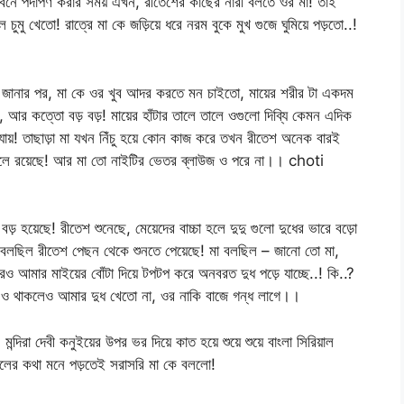
যৌবনে পদার্পণ করার সময় এখন, রীতেশের কাছের নারী বলতে ওর মা! তাই
 চুমু খেতো! রাত্রে মা কে জড়িয়ে ধরে নরম বুকে মুখ গুজে ঘুমিয়ে পড়তো..!
্কে জানার পর, মা কে ওর খুব আদর করতে মন চাইতো, মায়ের শরীর টা একদম
রম, আর কত্তো বড় বড়! মায়ের হাঁটার তালে তালে ওগুলো দিব্যি কেমন এদিক
যায়! তাছাড়া মা যখন নিঁচু হয়ে কোন কাজ করে তখন রীতেশ অনেক বারই
 ঝুলে রয়েছে! আর মা তো নাইটির ভেতর ব্লাউজ ও পরে না।। choti
় হয়েছে! রীতেশ শুনেছে, মেয়েদের বাচ্চা হলে দুদু গুলো দুধের ভারে বড়ো
া বলছিল রীতেশ পেছন থেকে শুনতে পেয়েছে! মা বলছিল – জানো তো মা,
রেও আমার মাইয়ের বোঁটা দিয়ে টপটপ করে অনবরত দুধ পড়ে যাচ্ছে..! কি..?
 ও থাকলেও আমার দুধ খেতো না, ওর নাকি বাজে গন্ধ লাগে।।
্দিরা দেবী কনুইয়ের উপর ভর দিয়ে কাত হয়ে শুয়ে শুয়ে বাংলা সিরিয়াল
 সকালের কথা মনে পড়তেই সরাসরি মা কে বললো!