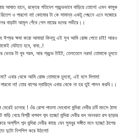
িরায় আঘাত হানে, রক্তের গতিবেগ প্রচন্ডভাবে বাড়িয়ে তোলে! এমন কামুক
নয়! রিতেশ ও পারলো না! কোমোর টা কে সামান্য একটু পেছনে এনে সজোরে
লের বাড়াটা আমূল গেঁথে গেল মায়ের গুদের গভীরে।।
্বর ক্ষমা করো আমায়! কিন্তু এই সুখ আমি রোজ পেতে চাই! আরও
কেই মেটাতে হবে, বাবা..!
ভেতর টা খুব গরম, আর প্রচন্ড টাইট, তেলতেলে নরম! তোমাকে চুদতে
 মা? এবার থেকে আমি রোজ তোমাকে চুদবো, এই বলে দিলাম!
 পারবো না! তোর বাপের দ্বায়িত্ব এবার থেকে না হয় তুই পালন করবি।।
মেরেই চলেছে ! ওঁর রোগা পাতলা দেহখানা মন্দিরা দেবীর চর্বি মাংসে ঠাসা
াড়ি খেয়ে বিশ্রী থপথপ শব্দ হচ্ছে! মন্দিরা দেবীর গুদ অনবরত রস ছাড়ার
অশ্লীল শব্দ মন্দিরা দেবীর কাছে যেন সুমধুর সঙ্গীত মনে হচ্ছে! ঠাপের
র হাত দুটো নিশপিশ করে উঠলো!