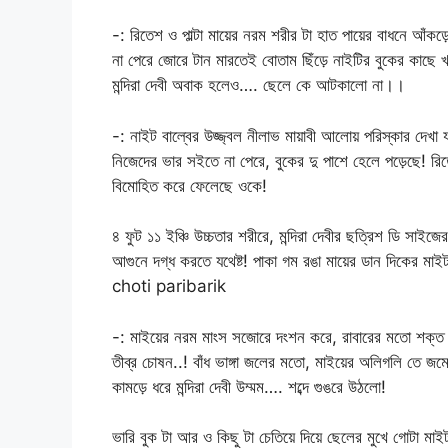
-: রিতেশ ও পাল্টা মায়ের নরম শরীর টা হাত পায়ের বাধনে আঁকড
না পেরে জোরে টান মারতেই বোতাম ছিঁড়ে নাইটির বুকের কাছে খ
মন্দিরা দেবী অবাক হলেও…. ছেলে কে আটকালো না।।
-: নাইট বাল্বের উজ্জ্বল নীলাভ মায়াবী আলোয় পরিস্কার দেখা যা
নিজেদের ভার সইতে না পেরে, বুকের দু পাশে হেলে পড়েছে! র
বিমোহিত করে ফেলেছে ওকে!
৪ ফুট ১১ ইঞ্চি উচ্চতার শরীরে, মন্দিরা দেবীর ছত্রিশ ডি স
আগুনে দগ্ধ করতে যথেষ্ট! পাকা গম রঙা মায়ের ডান দিকের মা
choti paribarik
-: মাইয়ের নরম মাংস সজোরে দংশন করে, রাবারের মতো শক্ত হয়
তীব্র চোষন..! বাঁধ ভাঙ্গা জলের মতো, মাইয়ের অলিগলি তে জমে
কামড়ে ধরে মন্দিরা দেবী উম্মম…. শব্দে গুঙরে উঠলো!
ভারি বুক টা আর ও কিছু টা চেতিয়ে দিয়ে ছেলের মুখে গোটা মাইটা