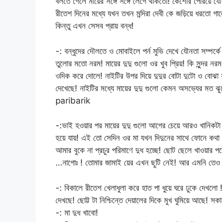
বলতে গেলে মায়ের সঙ্গে সঙ্গে লেগে থাকতো! কৈশোর পেরিয়ে 
রীতেশ দিনের মধ্যে যখন তখন মন্দিরা দেবী কে জড়িয়ে ধরতো গালে
কিন্তু এখন সেসব প্রায় বন্ধ!
-: বন্ধুদের দৌলতে ও মোবাইলে পর্ন মুভি দেখে যৌনতা সম্পর
তুলোর মতো নরম! মায়ের দুদু গুলো ওর খুব প্রিয়! কি সুন্দর ন
ওদিক করে দোলে! নাইটির উপর দিয়ে‌ দুদুর বোটা দুটো ও বোঝা 
দেখেছে! নাইটির মধ্যে মায়ের দুদু গুলো কেমন অসভ্যের মত
paribarik
-:ভাই হওয়ার পর মায়ের দুদু গুলো আগের চেয়ে আরও খানিকটা বড
হয়ে যায়! এই তো সেদিন ওর মা যখন দিদুনের সাথে ফোনে কথ
আমার বুকে না প্রচুর পরিমাণে দুধ হচ্ছে! ছোট ছেলে খাওয়ার প
…নাগোঃ ! তোমার জামাই য়ের এখন ছুটি নেই! আর এমনি তেও
-: বিকালে রীতেশ খেলাধুলা করে হাত পা ধুয়ে ঘরে ঢুকে দেখলো ! মন
দেখছে! ছোট্ট টা নিশ্চিন্তে দেয়ালের দিকে মুখ ঘুমিয়ে আছে!
-: মা দুধ খাবো!