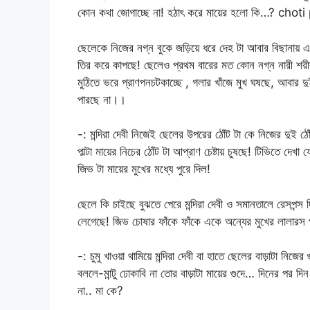
কোন কথা জোগাচ্ছে না! হঠাৎ করে মায়ের হলো কি…? chot
ছেলেকে নিজের নগ্ন বুকে জড়িয়ে ধরে দেহ টা আবার বিছানায় এল
তির করে কাপছে! ছেলেও প্রথম বারের মত কোন নগ্ন নারী শরীর
মুঠিতে ভরে প্রাণপনচটকাচ্ছে , গলার খাঁজে মুখ ঘষছে, আবার দুই
পারছে না।।
-: মন্দিরা দেবী নিজেই ছেলের উপরের ঠোঁট টা কে নিজের দুই ঠো
পাল্টা মায়ের নিচের ঠোঁট টা আপ্রাণ চেষ্টায় চুষছে! টিভিতে দেখ
জিভ টা মায়ের মুখের মধ্যে পুরে দিল!
ছেলে কি চাইছে বুঝতে পেরে মন্দিরা দেবী ও সমানতালে রেসপন্স
লেগেছে! জিভ চোষার ফাঁকে ফাঁকে একে অন্যের মুখের লাল
-: চুমু খাওয়া থামিয়ে মন্দিরা দেবী বা হাতে ছেলের বাড়াটা নি
বললে-মান্টু ঢোকাবি না তোর বাড়াটা মায়ের গুদে… দিনের পর দি
না.. মা কে?