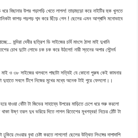
়ে ধরে বিছানার উপর গড়াগড়ি খেতে লাগল! তাড়াহুড়ো করে নাইটির হুক খুলতে
ানিকটা কাপড় পড়পড় শব্দ করে ছিঁড়ে গেল ! ছেলের এমন আগ্ৰাসি মনোভাবে
চ্ছে… মন্দিরা দেবীর ছত্রিশ ডি সাইজের চর্বি মাংসে ঠাসা মাই দুখানি
িতেশের চোখ দুটো লোভে চক চক করে উঠলো! নারী স্তনের অপার সৌন্দর্য
াইজের মাই ও ৩৮ সাইজের থলথলে পাছাটা সত্যিই যে কোনো পুরুষ কেই কামনার
ইটা দুহাতে সবলে টিপে নিজের মুখের মধ্যে অনেক টাই পুরে ফেললো।।
ে যাওয়া বোঁটা টা জিভের সাহায্যে উপরের মাড়িতে চেপে ধরে শুরু করলো
 থাকা উষ্ণ তরল দুধ ভরিয়ে দিতে লাগল রিতেশের মুখগহ্বর! নিচের ঠোঁট টা
 ঢুকিয়ে দেওয়ার বৃথা চেষ্টা করতে লাগলো! ছেলের উত্থিত লিংঙ্গের দাপাদাপি