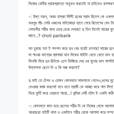
নিজের যোনীর দ্বারপ্রান্তে অনুভব করতেই না চাইতেও রসক্ষর
-: উষ্ণ তরল, অথচ হাল্কা মিস্টি দুধের স্বাদ রিতেশ কে একদম
ভরপুর পাঁচ সেরি ওজনের মাইজোড়া হাতে পেয়ে রিতেশের যেন নিজ
লোভনীয় শরীর খানা চেয়ে চেয়ে দেখছে! দু তিন টানেই মায়ের বুকে
জানে…? choti paribarik
যত চুষছে তত ই গলগল করে দুধ বের হয়েই চলেছে! মায়ের দু
মা পাওয়া ভাগ্যের ব্যাপার! ডান দিকের মাইটা খেতে খেতে ডান হা
ফিনকি দিয়ে দুধ ছিটকে এসে ভিজিয়ে দেয় ওর মুখের ডান পাশটা! 
উফ্ফফফ ছেলে টা এ কি শুরু করলো?
দু মাই তে টেপন ও চোষন কোনমতে সামলানো গেলেও,গুদের মুখে
দেওয়ার কাজ করলো! মনে মনে স্বামী কে আচ্ছা করে গাল দিল! 
নিয়ে ফুর্তি করে বেড়াতে পারো…! মন্দিরা দেবী হটাৎ ই একটা ক
-: কোনমতে কাত হয়ে ছেলের শরীর টা কে নিজের থেকে আলাদা কর
আধছেড়া নাইটি খানা ও একটানে শরীর থেকে আলাদা করে সম্পুর্ন 