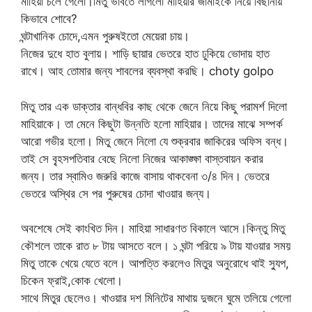
মাহিয়া চলে গেলো।মিতু ভাবতে লাগলো মাহিয়ার জামাইকে নিয়ে বিছানায়
কিভাবে শোবে?
ঘন্টাখানিক চোদে,এমন পুরুষইতো মেয়েরা চায়।
নিজের দুধে হাত বুলায়। শাড়ি ছায়ার ভেতরে হাত ঢুকিয়ে ভোদায় হাত
রাখে। আহ তোমার জন্য শাবলের ব্যবস্থা করছি। choty golpo
মিতু তার এক ডাক্তার বান্ধবির কাছ থেকে জেনে নিয়ে কিছু পরামর্শ দিলো
মাহিয়াকে। তা মেনে কিছুটা উন্নতি হলো মাহিয়ার। তাদের মাঝে সম্পর্ক
আরো গভীর হলো। মিতু জেনে নিলো যে শুক্রবার জাকিরের অফিস বন্ধ।
তাই সে বৃ্হসপতিবার বেছে নিলো নিজের আকাঙ্ক্ষা বাস্তবায়ন করার
জন্য। তার স্বামিও জরুরি কাজে বাসায় থাকবেনা ৩/৪ দিন। ভেতরে
ভেতরে অস্থির সে পর পুরুষের চোদা খাওয়ার জন্য।
অবশেষে সেই কাংখিত দিন। মাহিয়া সাধারণত বিকালে আসে।কিন্তু মিতু
কৌশলে তাকে রাত ৮ টায় আসতে বলে। ১ ঘন্টা পরিয়ে ৯ টায় যাওয়ার সময়
মিতু তাকে খেয়ে যেতে বলে। আপত্তি করলেও মিতুর অনুরোধে থাই স্যুপ,
চিকেন ফ্রাই,কোক খেলো।
সাথে মিতুর ছেলেও। খাওয়ার দশ মিনিটের মাথায় দুজনে ঘুমে তলিয়ে গেলো