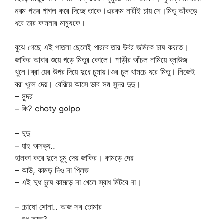
নরম গতর পাগল করে দিচ্ছে তাকে।এরকম নারীই চায় সে।মিতু আঁকড়ে
ধরে তার কামনার মানুষকে।
বুঝে গেছে এই পাতলা ছেলেই পারবে তার উর্বর জমিকে চাষ করতে।
জাকির আবার শুয়ে পড়ে মিতুর কোলে। শাড়ীর আঁচল নামিয়ে ব্লাউজ
খুলে।ব্রা য়ের উপর দিয়ে দুধে চুমায়।ওর চুল খামচে ধরে মিতু। নিজেই
ব্রা খুলে দেয়। বেরিয়ে আসে ডাব সম সুন্দর দুদু।
– সুন্দর
– কি? choty golpo
– দুদু
– যাহ অসভ্য..
হালকা করে দুদে চুমু দেয় জাকির। কামড়ে দেয়
– আউ, কামড় দিও না প্লিজ
– এই দুধ চুষে কামড়ে না খেলে স্বাধ মিটবে না।
– চোষো সোনা.. আজ সব তোমার