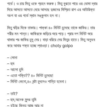
গর্ভে। ও চায় মিতু ওকে গ্রহন করুক। মিতু বুঝতে পারে ওর ভোদা দ্বার
দিয়ে আসতে আসতে বেয়ে আসছে দুজনের মিশ্রিত রাগ এর অতিরিক্ত
অংশ যা ওর গর্ভে স্থান সঙ্কুলান হল না।
মিতু ঘড়ির দিকে তাকায়। পাক্কা ৪০ মিনিট চুদেছে তাকে জাকির। তার
শরীর মন শান্ত। জাকিরকে জড়িয়ে শুয়ে পড়ে। প্রায় দশ মিনিট শুয়ে
থাকার পর জাকির চুমু দেয়। বাড়া ধরিয়ে দেয় মিতুর হাতে। মিতু অনুভব
করে আবার শক্ত হচ্ছে ল্যাওড়া। choty golpo
– সোনা
– হুম
– আসো চুদি
– এতো শক্তি?? ৪০ মিনিট চুদেছো
– মিনিট কেনো,৪০ ঘন্টা চুদলেও শান্তি হবেনা।
– তাই?
– হুম,অনেক সুন্দর তুমি
– হইছে কিন্তু আজ আর না