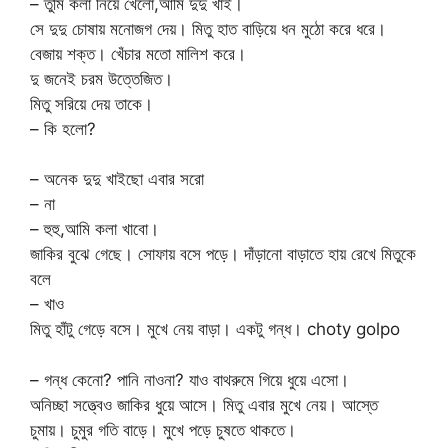
– তুমি কলা নিয়ে খেলো,আমি দুদু খাই।
সে দুদু চোষায় মনোজগ দেয়। মিতু হাত বাড়িয়ে ধন মুঠো করে ধরে।
বেজায় শক্ত। খেঁচার মতো মালিশ করে।
দু জনেই চরম উত্তেজিত।
মিতু সরিয়ে দেয় তাকে।
– কি হলো?
– অনেক দুদু খাইছো এবার সরো
– না
– হুহু,আমি কলা খাবো।
জাকির বুঝে গেছে। সোফায় বসে পড়ে। দাঁড়ানো বাড়াতে হায় রেখে মিতুকে
বলে
– খাও
মিতু হাঁটু গেড়ে বসে। মুখে নেয় বাড়া। একটু গন্ধ। choty golpo
– গন্ধ কেনো? পানি নাওনা? যাও বাথরুমে গিয়ে ধুয়ে এসো।
অনিচ্ছা সত্ত্বেও জাকির ধুয়ে আসে। মিতু এবার মুখে নেয়। আস্তে
চুমায়। চুমুর গতি বাড়ে। মুখে পড়ে চুষতে থাকতে।