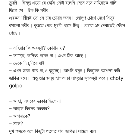
সুন্দরি। কিন্তু এতো যে সেক্সি সেটা বলেনি।মনে মনে মাহিয়াকে গালি
দিলো সে। উফ কি শরীর
এরকম শরীরই তো সে চায় চোদার জন্য। লোলুপ চোখে দেখে মিতুর
রসালো শরীর। বুঝতে পেরে মুচকি হাসে মিতু। বেচারা ১ম দেখাতেই ফেঁসে
গেছে।
– মাহিয়ার কি অবস্থা? কোথায় ও?
– আস্তে, অস্থির হবেন না। এখন ঠিক আছে।
– ডেকে দিন,নিয়ে যাই
– এখন ডাকা যাবে না,ও ঘুমুচ্ছে। আপনি বসুন। কিছুক্ষন অপেক্ষা করি।
জাকির বসে। মিতু তার জন্য হালকা চা নাস্তার ব্যাবস্থা করে। choty
golpo
– আহা, এসবের দরকার ছিলোনা
– তাহলে কিসের দরকার?
– আপনাকে?
– মানে?
মুখ ফসকে বলে কিছুটা থতমত খায় জাকির।সামলে বলে