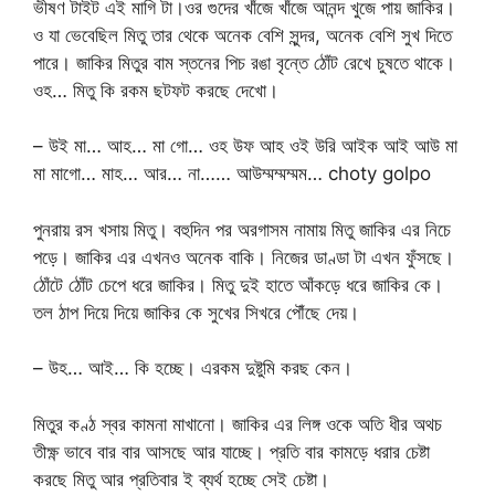
ভীষণ টাইট এই মাগি টা।ওর গুদের খাঁজে খাঁজে আনন্দ খুজে পায় জাকির।
ও যা ভেবেছিল মিতু তার থেকে অনেক বেশি সুন্দর, অনেক বেশি সুখ দিতে
পারে। জাকির মিতুর বাম স্তনের পিচ রঙা বৃন্তে ঠোঁট রেখে চুষতে থাকে।
ওহ… মিতু কি রকম ছটফট করছে দেখো।
– উই মা… আহ… মা গো… ওহ উফ আহ ওই উরি আইক আই আউ মা
মা মাগো… মাহ… আর… না…… আউম্মম্মম্মম… choty golpo
পুনরায় রস খসায় মিতু। বহুদিন পর অরগাসম নামায় মিতু জাকির এর নিচে
পড়ে। জাকির এর এখনও অনেক বাকি। নিজের ডাণ্ডা টা এখন ফুঁসছে।
ঠোঁটে ঠোঁট চেপে ধরে জাকির। মিতু দুই হাতে আঁকড়ে ধরে জাকির কে।
তল ঠাপ দিয়ে দিয়ে জাকির কে সুখের সিখরে পৌঁছে দেয়।
– উহ… আই… কি হচ্ছে। এরকম দুষ্টুমি করছ কেন।
মিতুর কণ্ঠ স্বর কামনা মাখানো। জাকির এর লিঙ্গ ওকে অতি ধীর অথচ
তীক্ষ্ণ ভাবে বার বার আসছে আর যাচ্ছে। প্রতি বার কামড়ে ধরার চেষ্টা
করছে মিতু আর প্রতিবার ই ব্যর্থ হচ্ছে সেই চেষ্টা।