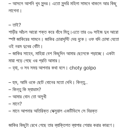
– আসলে আপনি খুব সুন্দর। এতো সুন্দরি মহিলা সামনে থাকলে আর কিছু
লাগেনা।
– তাই?
শাড়ীর আঁচল আরো শক্ত করে বাঁধে মিতু।এতে তার ৩৬ সাইজ দুধ আরো
স্পষ্ট জাকিরের সামনে। জাকির চোরাদৃস্টি দেয় বুকে। ওফ যদি চোষা যেতো
ওই নরম দুধের বোঁটা।
– জাকির সাহেব, মাহিয়া বেশ কিছুদিন আমার ছেলেকে পড়াচ্ছে। একটা
মায়া পড়ে গেছে ওর প্রতি আমার।
– হ্যা, ও সব সময় আপনার কথা বলে। choty golpo
– হুম, আমি ওকে ছোট বোনের মতো দেখি। কিন্তু..
– কিন্তু কি ম্যাডাম?
– আমার বোন তো অসুখী
– মানে?
– মানে আপনার অতিরিক্ত সেক্সুয়াল একটিভিসে সে বিরক্ত
জাকির কিছুটা রেখে গেছে তার ব্যাক্তিগত ব্যাপার শেয়ার করার কারণে।