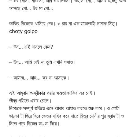
– ওর সোনা, নাও না, আর কষ্ট দিওনা। উহ মা গো… আমার হচ্ছে, আউ
আসছে গো… উর মা গো…
জাকির নিজেকে থামিয়ে দেয়। ও চায় না এত তাড়াতাড়ি নামাক মিতু।
choty golpo
– উম… এই থামলে কেন?
– উম… আমি চাই না তুমি এখনি খসাও।
– আউম্ম… আহ… কর না আমাকে।
এই আহ্বান অস্বীকার করার ক্ষমতা জাকির এর নেই।
তীব্র গতিতে এবার চোদে।
নিজেকে সম্পূর্ণ গুতিয়ে এনে আবার আঘাত করতে শুরু করে। ও গোটা
ডাণ্ডা টা ধিরে ধিরে ভেতর বাহির করে যাতে মিতুর যোনীর পুর স্বাদ টা ও
নিতে পারে নিজের ডাণ্ডা দিয়ে।