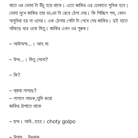
যাতে ওর ভোদা টা উঁচু হয়ে থাকে। এতে জাকির এর ঢোকাতে সুবিধা হবে।
ভোদা মুখে জাকির তার ডাণ্ডা টা রেখে ঠেলা দেয়। কি পিচ্ছিল পথ, কোন
অসুবিধা হয় না ওদের। এক ঠেলায় গোটা টা গেথে দেয় জাকির। দুই হাতে
আঁকড়ে ধরে ওকে মিতু। জাকির এখন ওর পুরুষ।
– আউম্মম্ম…। আহ মা
– উম্ম…। মিতু সোনা?
– কি?
– ব্যাথা লাগছে?
– লাগলে লাগুক,তুমি করো
জাকির ঠাপাতে থাকে
– হুম্ম। আউ..হহহ। choty golpo
– উম্মম… উঙ্কক