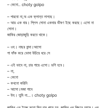
– কেনো.. choty golpo
– পারবো না,অ এক ক্লান্ত লাগছে।
– আর এক বার। প্লিস সোনা একবার ভীষণ ইছে করছে। এসো না
সোনা।
জাকির জোড়াজুড়ি করতে থাকে।
– ওহ। নাছর বান্দা।আসো
পা ফাঁক করে ভোদা উচিয়ে ধরে সে
– এই ভাবে না, চার পায়ে এসো। ডগি হবে।
– না,
– কেনো
– কখনো করিনি
– আসো।মজা পাবে
– উহ। তুমি না…। choty golpo
জাকির এর ইচ্ছে মতো মিতু চার পায়ে হয়, জাকির ওর পিছনে আসে। ওর