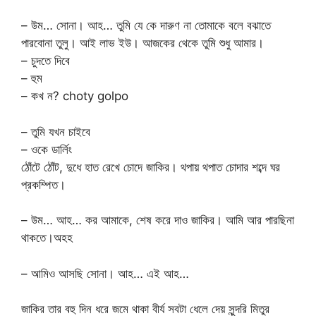
– উম… সোনা। আহ… তুমি যে কে দারুণ না তোমাকে বলে বঝাতে
পারবোনা তুলু। আই লাভ ইউ। আজকের থেকে তুমি শুধু আমার।
– চুদতে দিবে
– হুম
– কখ ন? choty golpo
– তুমি যখন চাইবে
– ওকে ডার্লিং
ঠোঁটে ঠোঁট, দুধে হাত রেখে চোদে জাকির। থপায় থপাত চোদার শব্দে ঘর
প্রকম্পিত।
– উম… আহ… কর আমাকে, শেষ করে দাও জাকির। আমি আর পারছিনা
থাকতে।অহহ
– আমিও আসছি সোনা। আহ… এই আহ…
জাকির তার বহু দিন ধরে জমে থাকা বীর্য সবটা ধেলে দেয় সুন্দরি মিতুর