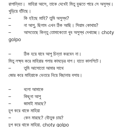
রাগান্বিত। মাহিয়া আসে, তাকে দেখেই মিতু বুঝতে পারে সে অসুস্থ।
খুড়িয়ে হাঁটছে।
– কি হইছে মাহি? তুমি অসুস্থ?
– না আপু, ছিলাম এখন ঠিক আছি। সিয়াম কোথায়?
– আসতেছে কিন্তু তোমাকেতো খুব অসুস্থ দেখাচ্ছে। choty
golpo
– ঠিক হয়ে যাবে আপু চিন্তা করবেন না।
মিতু লক্ষ্য করে মাহিয়ার গলায় কামড়ের দাগ। হাতে কালশিটে।
– তুমি আসোতো আমার সাথে
জোর করে মাহিয়াকে ভেতরে নিয়ে বিছানায় বসায়।
– বলো আমাকে
– কিছুনা আপু
– জামাই মারছে?
চুপ করে থাকে মাহিয়া
– কেন মারছে? যৌতুক চায়?
চুপ করে থাকে মাহিয়া. choty golpo