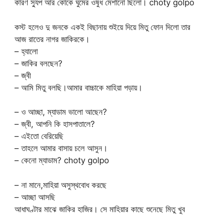
কারণ স্যুপ আর কোকে ঘুমের ওষুধ মেশানো ছিলো। choty golpo
কস্ট হলেও দু জনকে একই বিছানায় শুইয়ে দিয়ে মিতু ফোন দিলো তার
আজ রাতের নাগর জাকিরকে।
– হ্যালো
– জাকির বলছেন?
– জ্বী
– আমি মিতু বলছি।আমার বাচ্চাকে মাহিয়া পড়ায়।
– ও আচ্ছা, ম্যাডাম ভালো আছেন?
– জ্বী, আপনি কি হাসপাতালে?
– এইতো বেরিয়েছি
– তাহলে আমার বাসায় চলে আসুন।
– কেনো ম্যাডাম? choty golpo
– না মানে,মাহিয়া অসুস্থবোধ করছে
– আচ্ছা আসছি
আধাঘণ্টার মাঝে জাকির হাজির। সে মাহিয়ার কাছে শুনেছে মিতু খুব