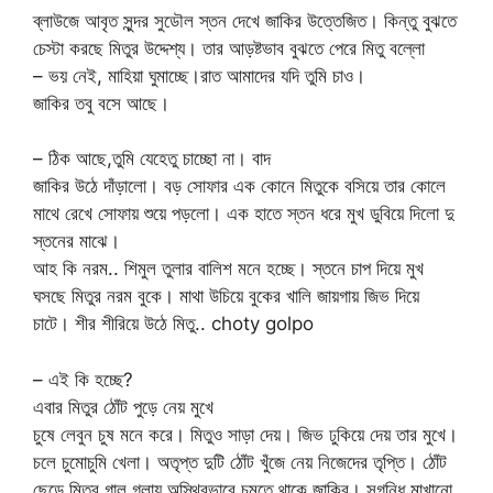
ব্লাউজে আবৃত সুন্দর সুডৌল স্তন দেখে জাকির উত্তেজিত। কিন্তু বুঝতে
চেস্টা করছে মিতুর উদ্দেশ্য। তার আড়ষ্টভাব বুঝতে পেরে মিতু বল্লো
– ভয় নেই, মাহিয়া ঘুমাচ্ছে।রাত আমাদের যদি তুমি চাও।
জাকির তবু বসে আছে।
– ঠিক আছে,তুমি যেহেতু চাচ্ছো না। বাদ
জাকির উঠে দাঁড়ালো। বড় সোফার এক কোনে মিতুকে বসিয়ে তার কোলে
মাথে রেখে সোফায় শুয়ে পড়লো। এক হাতে স্তন ধরে মুখ ডুবিয়ে দিলো দু
স্তনের মাঝে।
আহ কি নরম.. শিমুল তুলার বালিশ মনে হচ্ছে। স্তনে চাপ দিয়ে মুখ
ঘসছে মিতুর নরম বুকে। মাথা উচিয়ে বুকের খালি জায়গায় জিভ দিয়ে
চাটে। শীর শীরিয়ে উঠে মিতু.. choty golpo
– এই কি হচ্ছে?
এবার মিতুর ঠোঁট পুড়ে নেয় মুখে
চুষে লেবুন চুষ মনে করে। মিতুও সাড়া দেয়। জিভ ঢুকিয়ে দেয় তার মুখে।
চলে চুমোচুমি খেলা। অতৃপ্ত দুটি ঠোঁট খুঁজে নেয় নিজেদের তৃপ্তি। ঠোঁট
ছেড়ে মিতুর গাল গলায় অস্থিরভাবে চুমুতে থাকে জাকির। সুগন্ধি মাখানো