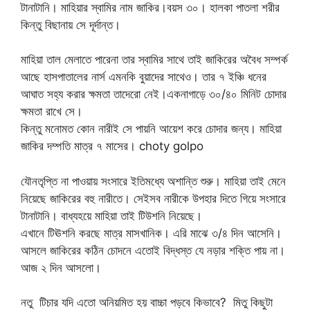
টানাটানি। মাহিয়ার স্বামির নাম জাকির।বয়স ৩০। হালকা পাতলা শরীর
কিন্তু বিছানায় সে দূর্দান্ত।
মাহিয়া তাল মেলাতে পারেনা তার স্বামির সাথে তাই জাকিরের অবৈধ সম্পর্ক
আছে হাসপাতালের নার্স এমনকি বুয়াদের সাথেও। তার ৭ ইঞ্চি ধনের
আঘাত সহ্য করার ক্ষমতা তাদেরো নেই।একনাগাড়ে ৩০/৪০ মিনিট চোদার
ক্ষমতা রাখে সে।
কিন্তু মনোমত কোন নারীই সে পায়নি আয়েশ করে চোদার জন্য। মাহিয়া
জাকির দম্পতি মাত্র ৭ মাসের। choty golpo
যৌনতৃপ্তি না পাওয়ায় সংসারে ইতিমধ্যে অশান্তি শুরু। মাহিয়া তাই মেনে
নিয়েছে জাকিরের বহু নারীতে। সেইসব নারীকে উপহার দিতে গিয়ে সংসারে
টানাটানি। বাধ্যহয়ে মাহিয়া তাই টিউশনি নিয়েছে।
এখানে টিঊশনি করছে মাত্র মাসখানিক। এরি মাঝে ৩/৪ দিন আসেনি।
আসলে জাকিরের কঠিন চোদনে এতোই বিদ্ধস্ত যে নড়ার শক্তি পায় না।
আজ ২ দিন আসলো।
নতু টিচার যদি এতো অনিয়মিত হয় বাচ্চা পড়বে কিভাবে? মিতু কিছুটা