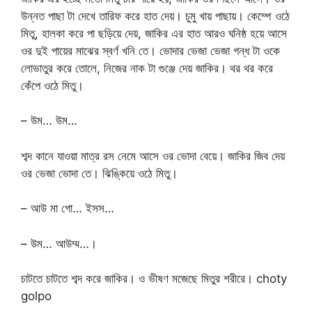
উন্নত পাছা টা দেখে তারিফ করে হাত দেয়। চুমু খায় পাছায়। কেম্পে ওঠে
মিতু, হালকা করে পা ছড়িয়ে দেয়, জাকির এর হাত আরও ঘনিষ্ঠ হয়ে আসে
ওর দুই পায়ের মাঝের স্বর্ণ খনি তে। ভোদার ভেজা ভেজা গন্ধ টা ওকে
লোভাতুর করে তোলে, নিজের নাক টা গুঞ্জে দেয় জাকির। থর থর করে
কেঁপে ওঠে মিতু।
– উম… উম…
শব্দ কানে যাওয়া মাত্র রস নেমে আসে ওর ভোদা বেয়ে। জাকির জিব দেয়
ওর ভেজা ভোদা তে। ঝিঙ্কিয়ে ওঠে মিতু।
– আউ মা গো… ইসস…
– উম… আউম্ম…।
চাটতে চাটতে শব্দ করে জাকির। ও ভীষণ মজেছে মিতুর শরীরে। choty
golpo