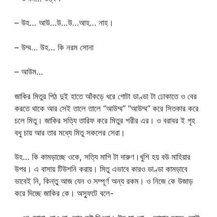
– উহ… আউ…উ…উ…আহ… নাহ।
– উম্ম… উহ… কি নরম সোনা
– আউম…
জাকির মিতুর পিঠ দুই হাতে আঁকড়ে ধরে গোটা ডাণ্ডা টা ঢোকাতে ও বের
করতে থাকে আর সেই তালে তালে “আউম্ম” “আউম্ম” করে সিতকার করে
চলে মিতু। জাকির সত্যি তারিফ করে মিতুর শরীর এর। ও বরাবর ই গৃহ
বধু চায় আর তার মধ্যে মিতু সকলের সেরা।
উহ… কি কামড়াচ্ছে ওকে, সত্যি মাগি টা দারুণ।খুশি হয় বউ মাহিয়ার
উপর। এ বাসায় টিউশনি করায়। মিতু এভাবে কারও ডাণ্ডা কামড়াবে
ভাবেই নি, কিন্তু আজ যেন ও সম্পূর্ণ অন্য রকম। ও নিজে কে উজাড়
করে দিচ্ছে জাকির কে। অস্ফুটে বলে-