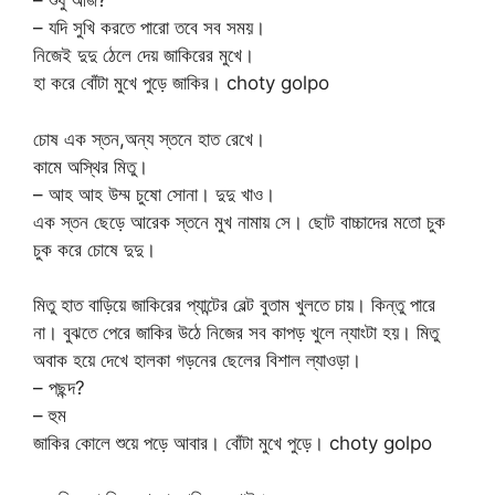
– শুধু আজ?
– যদি সুখি করতে পারো তবে সব সময়।
নিজেই দুদু ঠেলে দেয় জাকিরের মুখে।
হা করে বোঁটা মুখে পুড়ে জাকির। choty golpo
চোষ এক স্তন,অন্য স্তনে হাত রেখে।
কামে অস্থির মিতু।
– আহ আহ উম্ম চুষো সোনা। দুদু খাও।
এক স্তন ছেড়ে আরেক স্তনে মুখ নামায় সে। ছোট বাচ্চাদের মতো চুক
চুক করে চোষে দুদু।
মিতু হাত বাড়িয়ে জাকিরের প্যান্টের বেল্ট বুতাম খুলতে চায়। কিন্তু পারে
না। বুঝতে পেরে জাকির উঠে নিজের সব কাপড় খুলে ন্যাংটা হয়। মিতু
অবাক হয়ে দেখে হালকা গড়নের ছেলের বিশাল ল্যাওড়া।
– পছন্দ?
– হুম
জাকির কোলে শুয়ে পড়ে আবার। বোঁটা মুখে পুড়ে। choty golpo