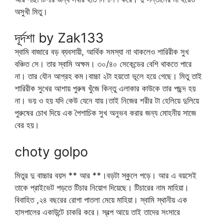
অসুখী মিতু।
দূর্দশা by Zak133
স্বামি বাজারে বড় ব্যবসায়ী, আর্থিক সমস্যা না থাকলেও শারিরীক সুখ
বঞ্চিত সে। তার স্বামি অক্ষম। ৩০/৪০ সেকেন্ডের বেশি থাকতে পারে
না। তার যৌন আগ্রহ কম।বাচ্চা ২টা হয়তো ভূলে হয়ে গেছে। মিতু তাই
শারিরীক সুখের আশায় পুরুষ খুঁজে কিন্তু এলাকার কাউকে তার পছন্দ হয়
না। ভয় ও হয় যদি কেউ যেনে যায়।তাই নিজের শরীর টা হেলিয়ে দুলিয়ে
পুরুষের চোখ দিয়ে এক পৈশাচিক সুখ অনুভব করার জন্য মোহনীয় সাজে
বের হয়।
choty golpo
মিতুর দু বাচ্চার বয়স ** আর **।বড়টা স্কুলে পড়ে। আর এ বয়সেই
তাকে প্রাইভেট পড়তে টিচার নিয়োগ দিয়েছে। টিচারের নাম মাহিয়া।
বিবাহিত ,২৪ বছরের রোগা পাতলা মেয়ে মাহিয়া। স্বামি স্থানীয় এক
হাসপালের একাউন্টে চাকরি করে। স্বল্প আয়ে তাই তাদের সংসারে