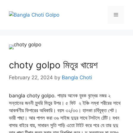
Skip
to
Menu
content
choty golpo মিতুর খায়েশ
February 22, 2024
by
Bangla Choti
bangla choty golpo. পাড়ার অনেক যুবক বৃদ্ধের নজর ২
সন্তানের জননী সুন্দরি মিতুর উপর। ৫ ফিট ২ ইঞ্চি লম্বা শরীরের সাথে
আকর্ষণীয় ফিগারের অধিকারি। বয়স ৩২/৩৩। হালকা চর্বিযুক্ত পেট।
ভারী পাছা। আর পাগল করা ৩৬ সাইজ দুদুর সাথে টসটসে ঠোঁট। যখন
বাসার বাইরে যায়, সাধারন সুতি শাড়ি এতো টাইট করে পরে যে তার দুদু
আর পাছা টিপার জন্য সবার হাত নিশপিশ করে। দু সন্তানের মা হয়েও