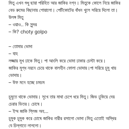
মিতু এখন শুধু ছায়া পরিহিত আর জাকির নগ্ন। মিতুকে কোলে নিয়ে জাকির
বেড রুমের বিছানায় শোয়ালো। পেটিকোটের বাঁধন খুলে সরিয়ে দিলো তা।
উলঙ্গ মিতু
– ওয়াও.. কি সুন্দর
– কি? choty golpo
– তোমার ভোদা
– যাহ
লজ্জায় মুখ ঢাকে মিতু। পা আংলি করে ভোদা ঢাকার চেস্টা করে।
জাকির মুগ্ধ নয়নে চেয়ে থাকে বালহীন ফোলা ভোদায়।পা সরিয়ে চুমু খায়
ভোদায়।
– উফ মনে হচ্ছে চমচম
চুমুতে থাকে ভোদায়। সুখে তার মাথা চেপে ধরে মিতু। জিভ ঢুকিয়ে দেয়
চেরার ভিতর। চোষে।
– ইম্ম জাকি প্লিজ অহ…
চুমুক চুমুক করে চোষে জাকির নারীর রসালো ভোদা।মিতু এতোই অস্থির
যে চিল্লাতে লাগলো।