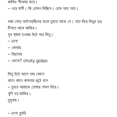
জাকির শীৎকার করে।
– ওরে মাগী। কি চোষন দিচ্ছিস। চোষ আহ আহ।
মজা পেয়ে আইসক্রীমের মতো চুষতে থাকে সে। হাত দিয়ে মিতুর দুদু
টিপতে থাকে জাকির।
মুখ ব্যাথা হওয়ায় উঠে পরে মিতু।
– চলো
– কোথায়
– বিছানায়
– কেনো? choty golpo
মিতু উঠে আসে তার কোলে
কানে কানে কামনার কন্ঠে বলে
– চুদবে আমাকে তোমার শাবল দিয়ে।
খুশি হয় জাকির।
চুমুখায়।
– চলো সুন্দরি