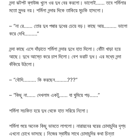
নন্দা ঝটপট ব্লাউজ খুলে ওর দুধ বের করলো। ভালোই…… তবে শর্মিলার
মতো সুন্দর নয়। শর্মিলা নন্দার দিকে তাকিয়ে মুচকি হাসলো।
– “না রে…… তোর দুধ পদ্মার দুধের চেয়ে বড়। কাছে আয়……… ভালো
করে দেখি………”
নন্দা কাছে এসে দাঁড়াতে শর্মিলা নন্দার দুধে হাত দিলো। বোঁটা খাড়া হয়ে
আছে। দুধে আস্তে করে চাপ দিলো। বেশ ভরাট দুধ। এর মধ্যে নন্দা
কঁকিয়ে উঠলো।
– “বৌদি……… কি করছেন………???”
– “কিছু না…… দেখলাম একটু…… যা ঘুমিয়ে পড়……”
শর্মিলা সচকিত হয়ে দুধ থেকে হাত সরিয়ে নিলো।
শর্মিলা শুয়ে অনেক কিছু ভাবতে লাগলো। নারায়নের ঘরের চোদাচুদির দৃশ্য
এখনো চোখে ভাসছে। নিজের স্বামীর সাথে চোদাচুদির কথা চিন্তা