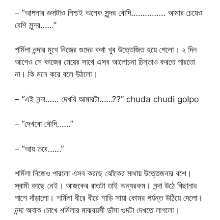
– “আপনার গুদাটাও নিশ্চই অনেক সুন্দর বৌদি…………… আমার চেয়েও
বেশি সুন্দর……”
শর্মিলা নন্দার মুখে নিজের গুদের কথা খুব উত্তেজিত হয়ে গেলো। ২ দিন
আগেও সে কাজের মেয়ের সাথে এসব আলোচনা চিন্তাও করতে পারতো
না। কি মনে করে বলে উঠলো।
– “এই নন্দা…… দেখবি আমারটা……??” chuda chudi golpo
– “দেখবো বৌদি……”
– “আয় তবে……”
শর্মিলা নিজেও পারলো এসব করছে ঝোঁকের মাথায় উত্তেজনার বশে।
স্বামী কাছে নেই। আজকের রাতটা তাই অন্যরকম। নন্দা উঠে বিছানার
পাশে দাঁড়ালো। শর্মিলা ধীরে ধীরে শাড়ি সায়া কোমর পর্যন্ত উঠিয়ে দেলো।
নন্দা অবাক চোখে শর্মিলার মাঝবয়সী ডাঁসা গুদটা দেখতে লাগলো।