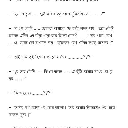
– “হ্যা রে নন্দা…… তুই আবার স্নানঘরে ঢুকিসনি তো………?”
– “না গো বৌদি…… ছোকরা আমাকে দেখলেই লজ্জা পায়। তবে বৌদি
জানেন ঐদিন ওর বাঁড়া খাড়া হয়ে ছিলো কেন? …… পদ্মার পাছা দেখে।
… ঐ মেয়ের তো রাখঢাক কম। দু’জনের বেশ খাতির আছে মনেহয়।”
– “তাই বুঝি তুই হিংসায় জ্বলে মরছিস…………???”
– “ধুর ছাই বৌদি…… কি যে বলেন…… ঐ ছুঁড়ি আমার নখের যোগ্য
নয়………”
– “কি ভাবে রে………???”
– “আমার দুধ জোড়া ওর চেয়ে ভালো। আর আমার নিচেরটাও ওর চেয়ে
অনেক সুন্দর।”