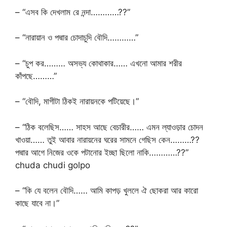
– “এসব কি দেখলাম রে নন্দা…………??”
– “নারায়ান ও পদ্মার চোদাচুদি বৌদি…………”
– “চুপ কর……… অসভ্য কোথাকার…… এখনো আমার শরীর
কাঁপছে………”
– “বৌদি, মাগীটা ঠিকই নারায়নকে পটিয়েছে।”
– “ঠিক বলেছিস…… সাহস আছে বেচারীর…… এমন ল্যাওড়ার চোদন
খাওয়া…… তুই আবার নারায়নের ঘরের সামনে গেছিস কেন………??
পদ্মার আগে নিজের ওকে পটানোর ইচ্ছা ছিলো নাকি…………??”
chuda chudi golpo
– “কি যে বলেন বৌদি…… আমি কাপড় খুললে ঐ ছোকরা আর কারো
কাছে যাবে না।”