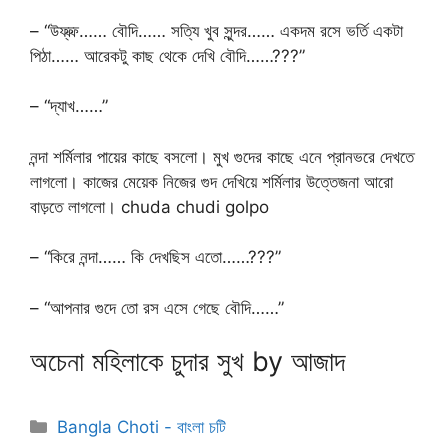
– “উফ্ফ্ফ্…… বৌদি…… সত্যি খুব সুন্দর…… একদম রসে ভর্তি একটা
পিঠা…… আরেকটু কাছ থেকে দেখি বৌদি……???”
– “দ্যাখ……”
নন্দা শর্মিলার পায়ের কাছে বসলো। মুখ গুদের কাছে এনে প্রানভরে দেখতে
লাগলো। কাজের মেয়েক নিজের গুদ দেখিয়ে শর্মিলার উত্তেজনা আরো
বাড়তে লাগলো। chuda chudi golpo
– “কিরে নন্দা…… কি দেখছিস এতো……???”
– “আপনার গুদে তো রস এসে গেছে বৌদি……”
অচেনা মহিলাকে চুদার সুখ by আজাদ
Categories
Bangla Choti - বাংলা চটি