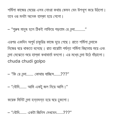
শর্মিলা কাজের মেয়ের এসব নোংরা কথায় কেমন যেন উশখুশ করে উঠলো।
তবে ওর মনটা অনেক হাল্কা হয়ে গেলো।
– “পুরুষ মানুষ হলে ঠিকই লাফিয়ে পড়তাম রে নন্দা………”
এরপর একদিন অপুর্ব চাকুরির কাজে দূরে গেছে। রাতে শর্মিলা নন্দাকে
নিজের ঘরে থাকতে বলেছে। রাত বারোটা পর্যন্ত শর্মিলা বিছানায় শুয়ে এবং
নন্দা মেঝেতে শুয়ে হাল্কা কথাবার্তা বললো। এর মধ্যে নন্দা উঠে দাঁড়ালো।
chuda chudi golpo
– “কি রে নন্দা…… কোথায় যাচ্ছিস……???”
– “বৌদি…… আমি একটু জল নিয়ে আসি।”
কয়েক মিনিট নন্দা হন্তদন্ত হয়ে ঘরে ঢুকলো।
– “বৌদি…… একটা জিনিস দেখবেন……???”