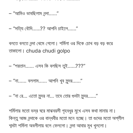
– “আমিও ভাবছিলাম নন্দা……”
– “সত্যি বৌদি……?? আপনি চাইলে……”
বলতে বলতে নন্দা থেমে গেলো। শর্মিলা ওর দিকে চোখ বড় বড় করে
তাকালো। chuda chudi golpo
– “শয়তান…… এসব কি বলছিস তুই……???”
– “না…… বললাম…… আপনি খুব সুন্দর……”
– “না রে… এতো সুন্দর না… তবে তোর গুদটা সুন্দর……”
শর্মিলার মতো ভদ্র ঘরে মাঝবয়সী গৃহবধুর মুখে এসব কথা মানায় না।
কিন্তু আজ নন্দাকে ওর বান্ধবীর মতো মনে হচ্ছে। তা গুদের মতো অশ্লীল
শব্দটা শর্মিলা অবলীলায় বলে ফেললো। নন্দা আবার মুখ খুললো।