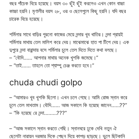
বছর পাঁচেক বিয়ে হয়েছে। বয়স ৩০ ছুঁই ছুঁই করলেও এখন কোন বাচ্চা
কাচ্চা হয়নি। মৃণালীর বয়স ২৮, ওর ও ছেলেপুলে কিছু হয়নি। যদি বছর
চারেক বিয়ে হয়েছে।
শর্মিলার সাথে বাড়ির পুরনো কাজের মেয়ে নন্দার খুব খাতির। নন্দা প্রায়ই
শর্মিলার মাথায় তেল মালিশ করে দেয়। মাঝেমাঝে হাত পা টিপে দেয়। এক
দুপুরে নন্দা বারান্দায় বসে শর্মিলার চুলে তেল দিতে দিতে কথা বলছে।
– “বৌদি…… আপনার মাথায় অনেক খুশকি জমেছে।”
– “তাই…… তাহলে তো শ্যাম্পু চেঞ্জ করতে হবে।”
chuda chudi golpo
– “আমারও খুব খুশকি ছিলো। এখন চলে গেছে। আমি রোজ স্নান করে
চুলে তেল মাখতাম। বৌদি…… আজ সকালে কি হয়েছে জানেন……??”
– “কি হয়েছে রে নন্দা………???”
– “আজ সকালে স্নান করতে গেছি। স্নানঘরে ঢুকে দেখি নতুন ঐ
ছেলেটা নারায়ন দরজার দিকে পেছন দিয়ে কাপড় ছাড়ছে। ভুলে ছিটকানি