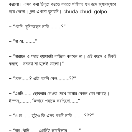
করলো। এসব কথা চিন্তা করতে করতে শর্মিলার গুদ রসে জ্যাবজ্যাবে
হয়ে গেলো। নন্দা এখনো ঘুমায়নি। chuda chudi golpo
– “বৌদি, ঘুমিয়েছেন নাকি………?”
– “না রে………”
– “নারায়ন ও পদ্মার ব্যাপারটা কাউকে বলবেন না। এই বয়সে ও ঠিকই
করছে। সমস্যা না হলেই ভালো।”
– “কেন……? এটা বললি কেন………??”
– “এমনি…… ছোকরার লেওরা দেখে আমার কেমন যেন লাগছে।
ইস্স্স্……… কিভাবে পদ্মাকে করছিলো……”
– “ও মা…… তুইও কি এসব করবি নাকি………???”
– “নাহ্ বৌদি…… এমনিই ভাবছিলাম………”