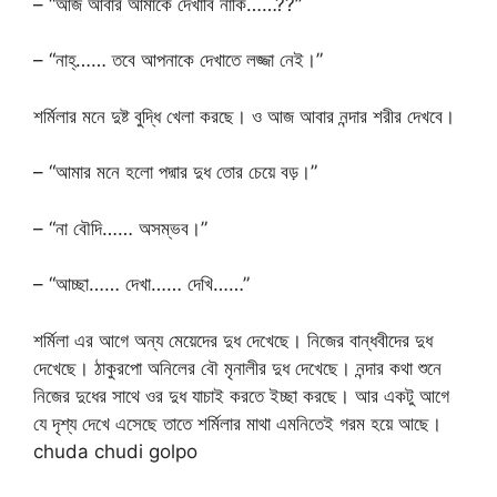
– “আজ আবার আমাকে দেখাবি নাকি……??”
– “নাহ্…… তবে আপনাকে দেখাতে লজ্জা নেই।”
শর্মিলার মনে দুষ্ট বুদ্ধি খেলা করছে। ও আজ আবার নন্দার শরীর দেখবে।
– “আমার মনে হলো পদ্মার দুধ তোর চেয়ে বড়।”
– “না বৌদি…… অসম্ভব।”
– “আচ্ছা…… দেখা…… দেখি……”
শর্মিলা এর আগে অন্য মেয়েদের দুধ দেখেছে। নিজের বান্ধবীদের দুধ
দেখেছে। ঠাকুরপো অনিলের বৌ মৃনালীর দুধ দেখেছে। নন্দার কথা শুনে
নিজের দুধের সাথে ওর দুধ যাচাই করতে ইচ্ছা করছে। আর একটু আগে
যে দৃশ্য দেখে এসেছে তাতে শর্মিলার মাথা এমনিতেই গরম হয়ে আছে।
chuda chudi golpo