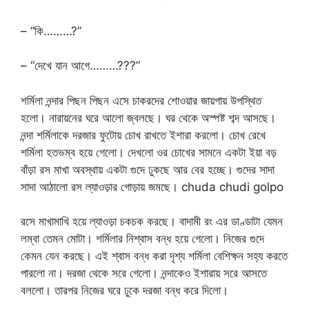
– “কি………?”
– “দেখে যান আগে………???”
শর্মিলা নন্দার পিছন পিছন এসে চাকরদের শোওয়ার জায়গায় উপস্থিত
হলো। নারায়নের ঘরে আলো জ্বলছে। ঘর থেকে অস্পষ্ট শব্দ আসছে।
নন্দা শর্মিলাকে দরজার ফুটোয় চোখ রাখতে ইশারা করলো। চোখ রেখে
শর্মিলা হতভম্ব হয়ে গেলো। দেখলো ওর চোখের সামনে একটা ইয়া বড়
বাঁড়া রস মাখা অবস্থায় একটা গুদে ঢুকছে আর বের হচ্ছে। গুদের সাদা
সাদা আঠালো রস ল্যাওড়ার গোড়ায় জমছে। chuda chudi golpo
রসে মাখামাখি হয়ে ল্যাওড়া চকচক করছে। বাদামী রং এর ডাণ্ডাটা যেমন
লম্বা তেমন মোটা। শর্মিলার নিশ্বাস বন্ধ হয়ে গেলো। নিজের গুদে
কেমন যেন করছে। এই শ্বাস বন্ধ করা দৃশ্য শর্মিলা বেশিক্ষন সহ্য করতে
পারলো না। দরজা থেকে সরে গেলো। নন্দাকেও ইশারায় সরে আসতে
বললো। তারপর নিজের ঘরে ঢুকে দরজা বন্ধ করে দিলো।