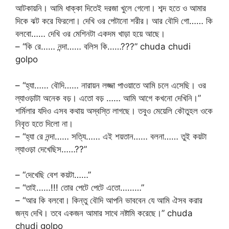
আটকায়নি। আমি ধাক্কা দিতেই দরজা খুলে গেলো। শব্দ হতে ও আমার
দিকে ঝট করে ফিরলো। দেখি ওর পেটানো শরীর। আর বৌদি গো…… কি
বলবো…… দেখি ওর মেশিনটা একদম খাড়া হয়ে আছে।
– “কি রে…… নন্দা…… বলিস কি……???” chuda chudi
golpo
– “হ্যা…… বৌদি…… নারায়ন লজ্জা পাওয়াতে আমি চলে এসেছি। ওর
ল্যাওড়াটা অনেক বড়। এতো বড় …… আমি আগে কখনো দেখিনি।”
শর্মিলার যদিও এসব কথায় অস্বস্তি লাগছে। তবুও মেয়েলি কৌতুহল ওকে
নিবৃত হতে দিলো না।
– “হ্যা রে নন্দা…… সত্যি…… এই শয়তান…… বলনা…… তুই কয়টা
ল্যাওড়া দেখেছিস……??”
– “দেখেছি বেশ কয়টা……”
– “তাই……!!! তোর পেটে পেটে এতো………”
– “আর কি বলবো। কিন্তু বৌদি আপনি ভাববেন যে আমি ঐসব করার
জন্য দেখি। তবে একজন আমার সাথে নষ্টামি করেছে।” chuda
chudi golpo