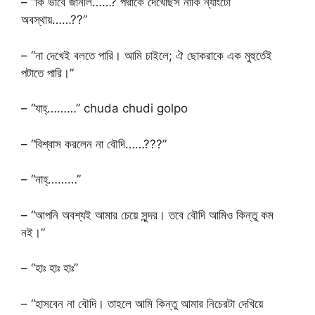
– “কি ভাবে জানলি……? পদ্মাকে দেখেছিস নাকি ন্যাংটো
অবস্থায়……??”
– “না দেখেই বলতে পারি। আমি চাইলে; ঐ ছোকরাকে এক মুহুর্তেই
পটাতে পারি।”
– “যাহ্………” chuda chudi golpo
– “বিশ্বাস করলেন না বৌদি……???”
– “নাহ্………”
– “আপনি অবশ্যই আমার চেয়ে সুন্দর। তবে বৌদি আমিও কিন্তু কম
নই।”
– “হাঃ হাঃ হাঃ”
– “হাসবেন না বৌদি। তাহলে আমি কিন্তু আমার নিচেরটা দেখিয়ে