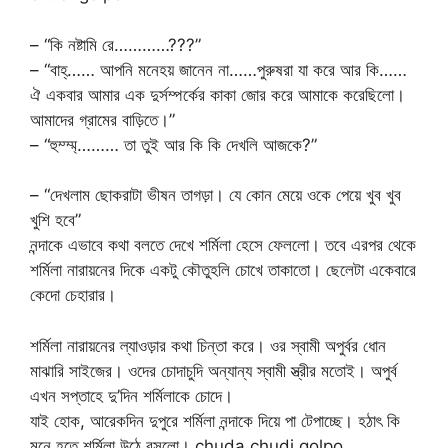
– “কি নষ্টামি রে…………???”
– “বাহ্…… আপনি মনেহয় জানেন না……পুরুষরা যা করে আর কি……
ঐ একবার আমার এক দুর্সম্পর্কের কাকা জোর করে আমাকে করেছিলো।
আমাদের গ্রামের বাড়িতে।”
– “হুম্ম্ম্……… তা তুই আর কি কি দেখলি আজকে?”
– “দেখলাম ছোকরাটা ভীষন তাগড়া। যে কোন মেয়ে ওকে পেয়ে খুব খুব
খুশি হবে”
নন্দাকে এভাবে কথা বলতে দেখে শর্মিলা হেসে ফেললো। তবে এরপর থেকে
শর্মিলা নারায়নের দিকে একটু কৌতুহলি চোখে তাকাতো। ছেলেটা একেবারে
কেদো চেহারার।
শর্মিলা নারায়নের ল্যাওড়ার কথা চিন্তা করে। ওর স্বামী অপুর্বর ধোন
মাঝারি সাইজের। ওদের চোদাচুদি অন্যান্য স্বামী স্ত্রীর মতোই। অপুর্ব
এখন সপ্তাহে দু’দিন শর্মিলাকে চোদে।
যাই হোক, আরেকদিন দুপুরে শর্মিলা নন্দাকে দিয়ে পা টেপাচ্ছে। হঠাৎ কি
মনে হতে শর্মিলা উঠে বসলো। chuda chudi golpo