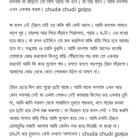
বললাম মা বাড়িতে তো পিসি আছে কি হবে। মা তার মানে। আমি বললাম
এখন একবার করবা। chuda chudi golpo
মা বলল এই ট্রেনে তাই হয় নাকি যদি কেউ আসে। আমি বললাম সামনে
খড়গ পুর। তারপর আর গিয়ে দাঁড়াবে শিয়ালদহ, প্রায় ২ ঘণ্টা। এর মধ্যে
হয়ে যাবে। মা বলল দুইদিনে তো কম করলিনা বাকি বাড়ি গিয়ে হবে আমার
হবে না। সন্ধ্যায় ওঃ হয়নি বুঝলি। আমি বললাম আমি আগেও বলেছি
তোমাকে জোর করবোনা কিন্তু বাড়ি পৌঁছানোর পড় বাবা তো একবার
করবেই আমি কি করে সুযোগ পাব। বলতে বলতে খড়গপুর ট্রেন দাঁড়ালো।
আমাদের কোচ থেকে কোন লোকজন উঠল বা নামল না।
ট্রেন ছেরে দিল রাত পুরো দুটো বাজে। আমি মাকে বললাম এখন আর
কোন সমস্যা নেই মা একটা লোকও নেই কামরায় কিসের ভয় একবার চুদি
মা, আমি জানি সকাল থেকে সারাদিনে চুদতে পারবনা, বলে মায়ের ডবকা
দুধ দুটো ধরে টেপা শুরু করলাম। মা বিরক্ত হয়ে বলল সেই ৭ টায় করলি
আবার লাগবে বাড়ি গিয়ে আমি সুযোগ করে দেব। আমি চলতি ট্রেনে
চোদাচুদির মজাই আলাদা আমি কেবিন লক করে দিয়েছি না করো না।
দুঘণ্টা ধরে চুদলেও কেউ দেখতে আসবেনা। chuda chudi golpo