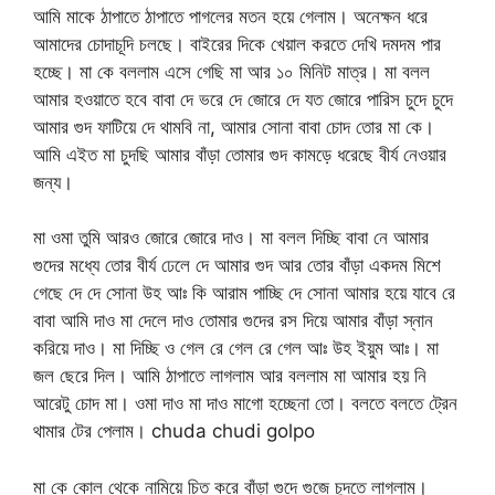
আমি মাকে ঠাপাতে ঠাপাতে পাগলের মতন হয়ে গেলাম। অনেক্ষন ধরে
আমাদের চোদাচূদি চলছে। বাইরের দিকে খেয়াল করতে দেখি দমদম পার
হচ্ছে। মা কে বললাম এসে গেছি মা আর ১০ মিনিট মাত্র। মা বলল
আমার হওয়াতে হবে বাবা দে ভরে দে জোরে দে যত জোরে পারিস চুদে চুদে
আমার গুদ ফাটিয়ে দে থামবি না, আমার সোনা বাবা চোদ তোর মা কে।
আমি এইত মা চুদছি আমার বাঁড়া তোমার গুদ কামড়ে ধরেছে বীর্য নেওয়ার
জন্য।
মা ওমা তুমি আরও জোরে জোরে দাও। মা বলল দিচ্ছি বাবা নে আমার
গুদের মধ্যে তোর বীর্য ঢেলে দে আমার গুদ আর তোর বাঁড়া একদম মিশে
গেছে দে দে সোনা উহ আঃ কি আরাম পাচ্ছি দে সোনা আমার হয়ে যাবে রে
বাবা আমি দাও মা দেলে দাও তোমার গুদের রস দিয়ে আমার বাঁড়া স্নান
করিয়ে দাও। মা দিচ্ছি ও গেল রে গেল রে গেল আঃ উহ ইয়ুম আঃ। মা
জল ছেরে দিল। আমি ঠাপাতে লাগলাম আর বললাম মা আমার হয় নি
আরেটু চোদ মা। ওমা দাও মা দাও মাগো হচ্ছেনা তো। বলতে বলতে ট্রেন
থামার টের পেলাম। chuda chudi golpo
মা কে কোল থেকে নামিয়ে চিত করে বাঁড়া গুদে গুজে চুদতে লাগলাম।