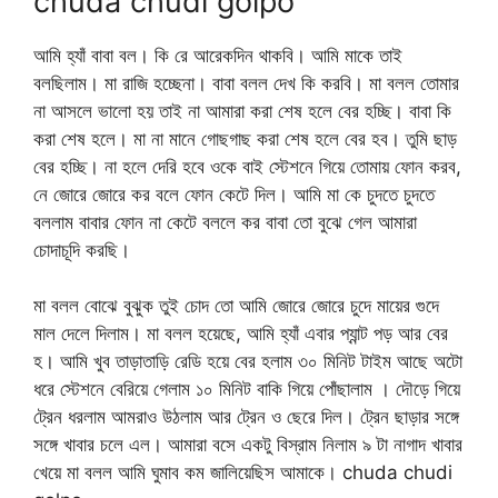
chuda chudi golpo
আমি হ্যাঁ বাবা বল। কি রে আরেকদিন থাকবি। আমি মাকে তাই
বলছিলাম। মা রাজি হচ্ছেনা। বাবা বলল দেখ কি করবি। মা বলল তোমার
না আসলে ভালো হয় তাই না আমারা করা শেষ হলে বের হচ্ছি। বাবা কি
করা শেষ হলে। মা না মানে গোছগাছ করা শেষ হলে বের হব। তুমি ছাড়
বের হচ্ছি। না হলে দেরি হবে ওকে বাই স্টেশনে গিয়ে তোমায় ফোন করব,
নে জোরে জোরে কর বলে ফোন কেটে দিল। আমি মা কে চুদতে চুদতে
বললাম বাবার ফোন না কেটে বললে কর বাবা তো বুঝে গেল আমারা
চোদাচূদি করছি।
মা বলল বোঝে বুঝুক তুই চোদ তো আমি জোরে জোরে চুদে মায়ের গুদে
মাল দেলে দিলাম। মা বলল হয়েছে, আমি হ্যাঁ এবার প্যান্ট পড় আর বের
হ। আমি খুব তাড়াতাড়ি রেডি হয়ে বের হলাম ৩০ মিনিট টাইম আছে অটো
ধরে স্টেশনে বেরিয়ে গেলাম ১০ মিনিট বাকি গিয়ে পোঁছালাম । দৌড়ে গিয়ে
ট্রেন ধরলাম আমরাও উঠলাম আর ট্রেন ও ছেরে দিল। ট্রেন ছাড়ার সঙ্গে
সঙ্গে খাবার চলে এল। আমারা বসে একটু বিস্রাম নিলাম ৯ টা নাগাদ খাবার
খেয়ে মা বলল আমি ঘুমাব কম জালিয়েছিস আমাকে। chuda chudi