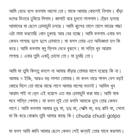
আমি বেডে বসে বললাম আসো তো। মাকে আমার কোলেই নিলাম। বাঁড়া
গুদের ভিতরে ঢুকিয়ে দিলাম। জাপটে ধরে চুদতে লাগলাম। ট্রেন দুলছে
আমাদের মা ছেলে চোদাচুদি চলছে। আমি ঝুলের তালে তালে মায়ের পাছা
ওঠা নামা করতেছি ধোন ঢুকছে আর বের হচ্ছে। আমি বললাম এবার বল
কেমন লাগছে দুলে দুলে চোদাতে। মা বলল তোর এত অভিজ্ঞতা হল কি
করে। আমি বললাম ব্লু ফ্লিম দেখে বুঝলে। মা সত্যি খুব আরাম
লাগছে। এবার তুমি একটু চোদো তো। মা চুদছি তো।
আমি মা তুমি কিন্তু বললে না আমার বাঁড়ায় তোমার মাপে হয়েছে কি না।
আমার ৭ ইঞ্চি, আরও বড় লাগত তোমার। মা বলল নারে পাগল বেশ বড়ই
জোরে দিলে তো মাঝে মাঝে লাগে আমার মাপের মতনই। আমিম খুব
আরাম পাই না হ্লে এই বয়েসে এত বার চোদাচুদি করা যায়। আমি যাক
শুনে শান্তি পেলাম। মা বলল তুই তো বললি আমকে চুদে তোর কেমন
লাগে। আমি বললাম আমার চুদু মা, দুদু মা, সেক্সি মা, গুদু রানি মা, সোনা
মা কি করে বোঝাব তুমি আমার কাছে কি। chuda chudi golpo
মা বলল আমি জানি আমার ছেলে কেমন সেই জন্যই তোর সাথে করলাম।