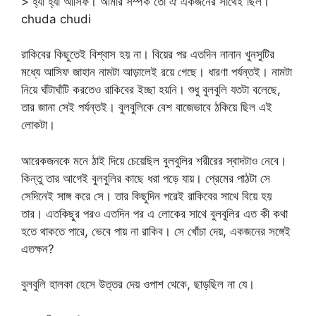
> হ্যা হ্যা আসিফ। আমার সম্পর্ক তো ঐ একজনের সাথেই ছিল।
chuda chudi
রাকিবের কিছুতেই বিশ্বাস হয় না। বিয়ের পর এতদিন নানান খুনসুটির
মধ্যে আসিফ জাহান নামটা আড়ালেই রয়ে গেছে। ধারণা পর্যন্তই। নামটা
নিয়ে ঘাঁটাঘাঁটি করতেও রাকিবের ইচ্ছা হয়নি। শুধু বুলবুলি যতটা বলেছে,
তার জানা সেই পর্যন্তই। বুলবুলিকে বেশ বাজেভাবে ঠকিয়ে ছিল এই
লোকটা।
আরেকজনকে মনে ঠাই দিয়ে চেয়েছিল বুলবুলির শরীরের স্বাদটাও নেবে।
কিন্তু তার আগেই বুলবুলির কাছে ধরা পড়ে যায়। প্রেমের পাঠটা সে
সেদিনেই সাঙ্গ করে সে। তার কিছুদিন পরেই রাকিবের সাথে বিয়ে হয়
তার। এতকিছুর পরও এতদিন পর এ লোকের সাথে বুলবুলির এত কী কথা
হতে থাকতে পারে, ভেবে পায় না রাকিব। সে খোঁচা দেয়, একজনের সঙ্গেই
এতক্ষন?
বুলবুলি হালকা হেসে উত্তর দেয় ওপাশ থেকে, ছাড়ছিল না যে।