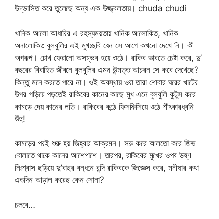
উদ্ভাসিত করে তুলেছে অন্য এক উজ্জ্বলতায়। chuda chudi
খানিক আলো আধারির এ রহস্যময়তায় খানিক আলোকিত, খানিক
অনালোকিত বুলবুলির এই মুখচ্ছবি যেন সে আগে কখনো দেখে নি। কী
অপরূপ। চোখ ফেরানো অসম্ভব হয়ে ওঠে। রাকিব ভাবতে চেষ্টা করে, দু’
বছরের বিবাহিত জীবনে বুলবুলির এমন উন্মত্ত আচরন সে কবে দেখেছে?
কিন্তু মনে করতে পারে না। ওই অবস্থায় ওরা তারা শোবার ঘরের খাটের
উপর গড়িয়ে পড়তেই রাকিবের কানের কাছে মুখ এনে বুলবুলি কুটুস করে
কামড়ে দেয় কানের লতি। রাকিবের কন্ঠে ফিসফিসিয়ে ওঠে শীৎকারধ্বনি।
উঁহু!
কামড়ের পরই শুরু হয় জিহ্বার আক্রমন। সরু করে আলতো করে জিভ
বোলাতে থাকে কানের আশেপাশে। তারপর, রাকিবের মুখের ওপর উষ্ণ
নিঃশ্বাস ছড়িয়ে দু’বাহুর বন্ধনে বন্দি রাকিবকে জিজ্ঞেস করে, মনীষার কথা
এতদিন আড়াল করেছ কেন সোনা?
চলবে…