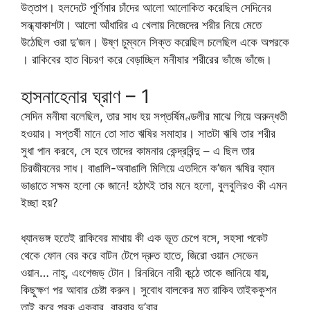
উত্তাপ। হলদেটে পূর্ণিমার চাঁদের আলো আলোকিত করেছিল সেদিনের
সন্ধ্যাকাশটা। আলো আঁধারির এ খেলায় নিজেদের শরীর নিয়ে মেতে
উঠেছিল ওরা দু’জন। উষ্ণ চুম্বনে সিক্ত করেছিল চলেছিল একে অপরকে
। রাকিবের হাত বিচরণ করে বেড়াচ্ছিল মনীষার শরীরের ভাঁজে ভাঁজে।
হাসনাহেনার ঘ্রাণ – 1
সেদিন মনীষা বলেছিল, তার সাধ হয় সপ্তর্ষিমণ্ডলীর মাঝে গিয়ে অরুন্ধতী
হওয়ার। সপ্তর্ষী মানে তো সাত ঋষির সমাহার। সাতটা ঋষি তার শরীর
সুধা পান করবে, সে হবে তাদের কামনার কেন্দ্রবিন্দু – এ ছিল তার
চিরজীবনের সাধ। বাঙালি-অবাঙালি মিলিয়ে এতদিনে ক’জন ঋষির ব্যান
ভাঙাতে সক্ষম হলো কে জানে! হঠাৎই তার মনে হলো, বুলবুলিরও কী এমন
ইচ্ছা হয়?
ধ্যানভঙ্গ হতেই রাকিবের মাথায় কী এক ভূত চেপে বসে, সহসা পকেট
থেকে ফোন বের করে বাটন টেপে দ্রুত হাতে, জিরো ওয়ান সেভেন
ওয়ান… নাহ্, এংগেজড্ টোন। রিনরিনে নারী কন্ঠে তাকে জানিয়ে যায়,
কিছুক্ষণ পর আবার চেষ্টা করুন। সুবোধ বালকের মত রাকিব তাইককুশন
তাই করে পরক একবার, বারবার দু’বার,