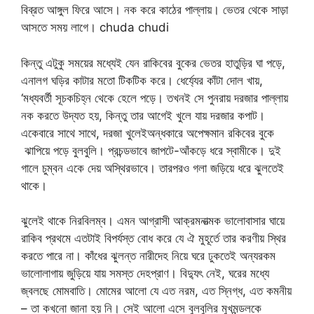
বিব্রত আঙ্গুল ফিরে আসে। নক করে কাঠের পাল্লায়। ভেতর থেকে সাড়া
আসতে সময় লাগে। chuda chudi
কিন্তু এটুকু সময়ের মধ্যেই যেন রাকিবের বুকের ভেতর হাতুড়ির ঘা পড়ে,
এনালগ ঘড়ির কাটার মতো টিকটিক করে। ধের্য্যের কাঁটা দোল খায়,
‘মধ্যবর্তী সূচকচিহ্ন থেকে হেলে পড়ে। তখনই সে পুনরায় দরজার পাল্লায়
নক করতে উদ্যত হয়, কিন্তু তার আগেই খুলে যায় দরজার কপাট।
একেবারে সাথে সাথে, দরজা খুলেইঅন্ধকারে অপেক্ষমান রকিবের বুকে
ঝাপিয়ে পড়ে বুলবুলি। প্রচন্ডভাবে জাপটে-আঁকড়ে ধরে স্বামীকে। দুই
গালে চুম্বন একে দেয় অস্থিরভাবে। তারপরও গলা জড়িয়ে ধরে ঝুলতেই
থাকে।
ঝুলেই থাকে নিরবিলম্ব। এমন আগ্রাসী আক্রমনাত্মক ভালোবাসার ঘায়ে
রাকিব প্রথমে এতটাই বিপর্যস্ত বোধ করে যে ঐ মুহূর্তে তার করণীয় স্থির
করতে পারে না। কাঁধের ঝুলন্ত নারীদেহ নিয়ে ঘরে ঢুকতেই অন্যরকম
ভালোলাগায় জুড়িয়ে যায় সমস্ত দেহপ্রাণ। বিদ্যুৎ নেই, ঘরের মধ্যে
জ্বলছে মোমবাতি। মোমের আলো যে এত নরম, এত স্নিগ্ধ, এত কমনীয়
– তা কখনো জানা হয় নি। সেই আলো এসে বুলবুলির মুখমন্ডলকে