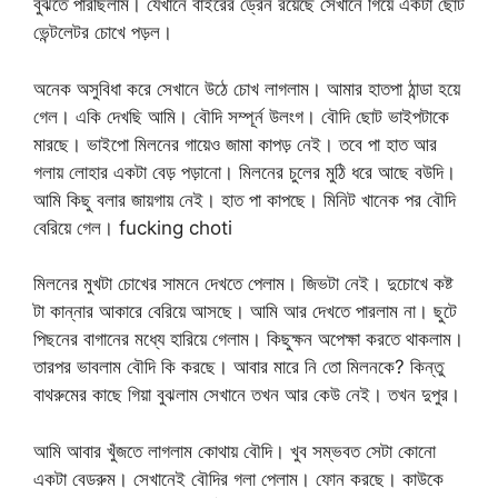
বুঝতে পারছিলাম। যেখানে বাইরের ড্রেন রয়েছে সেখানে গিয়ে একটা ছোট
ভেন্টলেটর চোখে পড়ল।
অনেক অসুবিধা করে সেখানে উঠে চোখ লাগলাম। আমার হাতপা ঠান্ডা হয়ে
গেল। একি দেখছি আমি। বৌদি সম্পূর্ন উলংগ। বৌদি ছোট ভাইপটাকে
মারছে। ভাইপো মিলনের গায়েও জামা কাপড় নেই। তবে পা হাত আর
গলায় লোহার একটা বেড় পড়ানো। মিলনের চুলের মুঠি ধরে আছে বউদি।
আমি কিছু বলার জায়গায় নেই। হাত পা কাপছে। মিনিট খানেক পর বৌদি
বেরিয়ে গেল। fucking choti
মিলনের মুখটা চোখের সামনে দেখতে পেলাম। জিভটা নেই। দুচোখে কষ্ট
টা কান্নার আকারে বেরিয়ে আসছে। আমি আর দেখতে পারলাম না। ছুটে
পিছনের বাগানের মধ্যে হারিয়ে গেলাম। কিছুক্ষন অপেক্ষা করতে থাকলাম।
তারপর ভাবলাম বৌদি কি করছে। আবার মারে নি তো মিলনকে? কিন্তু
বাথরুমের কাছে গিয়া বুঝলাম সেখানে তখন আর কেউ নেই। তখন দুপুর।
আমি আবার খুঁজতে লাগলাম কোথায় বৌদি। খুব সম্ভবত সেটা কোনো
একটা বেডরুম। সেখানেই বৌদির গলা পেলাম। ফোন করছে। কাউকে