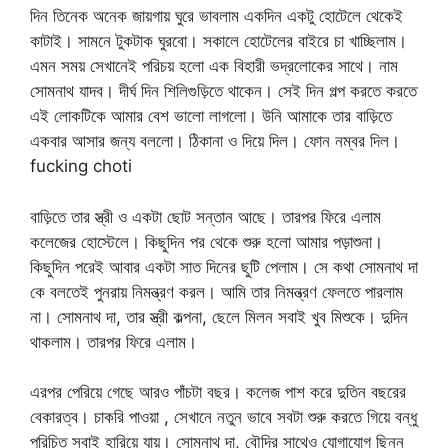
দিন তিনেক অনেক জায়গায় ঘুরে ভাবলাম একদিন একটু হোটেলে থেকেই
কাটাই। সামনে টুকটাক ঘুরবো। সকালে হোটেলের বাইরে চা খাচ্ছিলাম।
এমন সময় সেখানেই পরিচয় হলো এক বিহারী ভদ্রলোকের সাথে। নাম
সোমনাথ যাদব। দীর্ঘ দিন শিলিগুড়িতে থাকেন। সেই দিন গল্প করতে করতে
এই লোকটিকে আমার বেশ ভালো লাগলো। উনি আমাকে তার বাড়িতে
একবার আসার জন্য বললো। ঠিকানা ও দিয়ে দিল। ফোন নম্বর দিল।
fucking choti
বাড়িতে তার স্ত্রী ও একটা ছোট সন্তান আছে। তারপর ফিরে এলাম
কলেজের হোস্টেলে। কিছুদিন পর থেকে শুরু হলো আমার পড়াশুনা।
কিছুদিন পরেই আবার একটা সাত দিনের ছুটি পেলাম। সে কথা সোমনাথ দা
কে বলতেই পুনরায় নিমন্ত্রণ করল। আমি তার নিমন্ত্রণ ফেলতে পারলাম
না। সোমনাথ দা, তার স্ত্রী কল্পনা, ছেলে মিলন সবাই খুব মিশুকে। দুদিন
থাকলাম। তারপর ফিরে এলাম।
এরপর পেরিয়ে গেছে আরও পাঁচটা বছর। কলেজ পাশ করে দুতিন বছরের
বেকারত্ব। চাকরি পাওয়া , সেখানে নতুন ভাবে সবটা শুরু করতে গিয়ে বন্ধু
পরিচিত সবাই হারিয়ে যায়। সোমনাথ দা, বৌদির সাথেও যোগাযোগ ছিন্ন