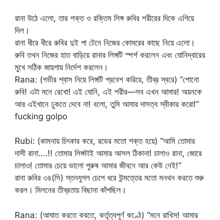
রানা উঠে এলো, তার শক্ত ও রক্তিম লিঙ্গ রুবির শরীরের দিকে এগিয়ে
দিল।
রানা ধীরে ধীরে রুবির দুই পা টেনে নিজের কোমরের কাছে নিয়ে এলো।
রুবি তখন নিজের হাত বাড়িয়ে রানার লিঙ্গটি স্পর্শ করলেন এবং যোনিদ্বারের
মুখে সঠিক জায়গায় নির্দেশ করলেন।
Rana: (গভীর শ্বাস নিয়ে লিঙ্গটি প্রবেশ করিয়ে, তীব্র স্বরে) “শোনো
রুবি! এটা মনে রেখো! এই যোনি, এই শরীর—সব এখন আমার! অয়নকে
আর এইখানে ঢুকতে দেবে না! বলো, তুমি আমার দাসত্ব স্বীকার করো!”
fucking golpo
Rubi: (কামনায় চিৎকার করে, রডের মতো শক্ত হয়ে) “আমি তোমার
দাসী রানা….!! তোমার লিঙ্গটাই আমার আসল ঠিকানা! চালাও রানা, জোরে
চালাও! তোমার চেয়ে ভালো পুরুষ আমার জীবনে আর কেউ নেই!”
রানা রুবির ৩৪(সি) স্তনযুগল চেপে ধরে উন্মত্তের মতো মনথন করতে শুরু
করল। মিলনের তীব্রতায় বিছানা কাঁপছিল।
Rana: (আঘাত করতে করতে, কর্তৃত্বপূর্ণ কণ্ঠে) “মনে রাখিস! আমার