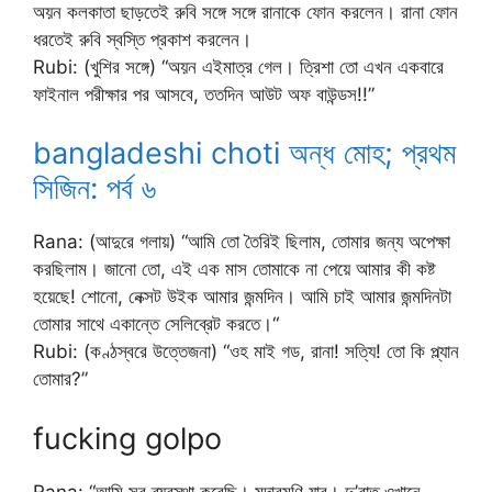
অয়ন কলকাতা ছাড়তেই রুবি সঙ্গে সঙ্গে রানাকে ফোন করলেন। রানা ফোন
ধরতেই রুবি স্বস্তি প্রকাশ করলেন।
Rubi: (খুশির সঙ্গে) “অয়ন এইমাত্র গেল। ত্রিশা তো এখন একবারে
ফাইনাল পরীক্ষার পর আসবে, ততদিন আউট অফ বাউন্ডস!!”
bangladeshi choti অন্ধ মোহ; প্রথম
সিজিন: পর্ব ৬
Rana: (আদুরে গলায়) “আমি তো তৈরিই ছিলাম, তোমার জন্য অপেক্ষা
করছিলাম। জানো তো, এই এক মাস তোমাকে না পেয়ে আমার কী কষ্ট
হয়েছে! শোনো, নেক্সট উইক আমার জন্মদিন। আমি চাই আমার জন্মদিনটা
তোমার সাথে একান্তে সেলিব্রেট করতে।“
Rubi: (কণ্ঠস্বরে উত্তেজনা) “ওহ মাই গড, রানা! সত্যি! তো কি প্ল্যান
তোমার?”
fucking golpo
Rana: “আমি সব ব্যবস্থা করেছি। মন্দারমণি যাব। দু’রাত ওখানে