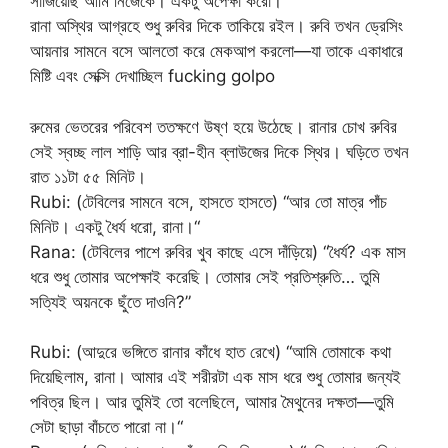
সাজিয়েছি আমি নিজেকে। একটু অপেক্ষা করো।“
রানা অস্থির আগ্রহে শুধু রুবির দিকে তাকিয়ে রইল। রুবি তখন ড্রেসিং
আয়নার সামনে বসে আলতো করে মেকআপ করলো—যা তাকে একাধারে
মিষ্টি এবং সেক্সি দেখাচ্ছিল fucking golpo
রুমের ভেতরের পরিবেশ ততক্ষণে উষ্ণ হয়ে উঠেছে। রানার চোখ রুবির
সেই স্বচ্ছ লাল শাড়ি আর ব্রা-হীন ব্লাউজের দিকে স্থির। ঘড়িতে তখন
রাত ১১টা ৫৫ মিনিট।
Rubi: (টেবিলের সামনে বসে, হাসতে হাসতে) “আর তো মাত্র পাঁচ
মিনিট। একটু ধৈর্য ধরো, রানা।“
Rana: (টেবিলের পাশে রুবির খুব কাছে এসে দাঁড়িয়ে) “ধৈর্য? এক মাস
ধরে শুধু তোমার অপেক্ষাই করেছি। তোমার সেই প্রতিশ্রুতি… তুমি
সত্যিই অয়নকে ছুঁতে দাওনি?”
Rubi: (আদুরে ভঙ্গিতে রানার কাঁধে হাত রেখে) “আমি তোমাকে কথা
দিয়েছিলাম, রানা। আমার এই শরীরটা এক মাস ধরে শুধু তোমার জন্যই
পবিত্র ছিল। আর তুমিই তো বলেছিলে, আমার মৈথুনের দক্ষতা—তুমি
সেটা ছাড়া বাঁচতে পারো না।“