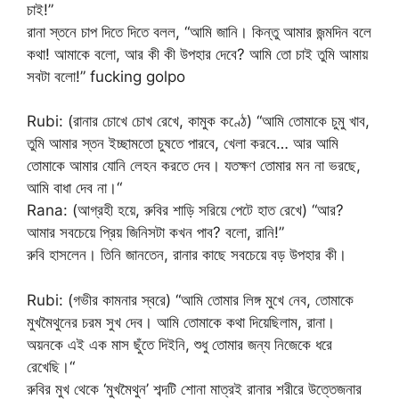
চাই!”
রানা স্তনে চাপ দিতে দিতে বলল, “আমি জানি। কিন্তু আমার জন্মদিন বলে
কথা! আমাকে বলো, আর কী কী উপহার দেবে? আমি তো চাই তুমি আমায়
সবটা বলো!” fucking golpo
Rubi: (রানার চোখে চোখ রেখে, কামুক কণ্ঠে) “আমি তোমাকে চুমু খাব,
তুমি আমার স্তন ইচ্ছামতো চুষতে পারবে, খেলা করবে… আর আমি
তোমাকে আমার যোনি লেহন করতে দেব। যতক্ষণ তোমার মন না ভরছে,
আমি বাধা দেব না।“
Rana: (আগ্রহী হয়ে, রুবির শাড়ি সরিয়ে পেটে হাত রেখে) “আর?
আমার সবচেয়ে প্রিয় জিনিসটা কখন পাব? বলো, রানি!”
রুবি হাসলেন। তিনি জানতেন, রানার কাছে সবচেয়ে বড় উপহার কী।
Rubi: (গভীর কামনার স্বরে) “আমি তোমার লিঙ্গ মুখে নেব, তোমাকে
মুখমৈথুনের চরম সুখ দেব। আমি তোমাকে কথা দিয়েছিলাম, রানা।
অয়নকে এই এক মাস ছুঁতে দিইনি, শুধু তোমার জন্য নিজেকে ধরে
রেখেছি।“
রুবির মুখ থেকে ‘মুখমৈথুন’ শব্দটি শোনা মাত্রই রানার শরীরে উত্তেজনার