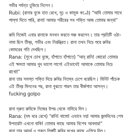
গভীর পর্যন্ত ঢুকিয়ে নিলেন।
Rubi: (রানার বুকে হাত রেখে, দৃঢ় ও কামুক কণ্ঠে) “আমি তোমার সাথে
পাল্লা দিতে পারি, রানা! আমার শরীরের সব শক্তি আজ তোমার জন্য!”
রুবি নিজেই এবার রানাকে মনথন করতে শুরু করলেন। তার প্রতিটি ওঠা-
নামা ছিল তীব্র, গভীর এবং নিয়ন্ত্রিত। রানা তখন নিচে শুয়ে রুবির
কোমরের গতি দেখছিল।
Rana: (সুখে চোখ বুজে, হাঁপাতে হাঁপাতে) “আহ্ রানি! জোরে! তোমার
এই ক্ষমতা আমার খুব ভালো লাগে! এইভাবেই আমাকে তোমার নিচে
রাখো!”
রানা তার সমস্ত শক্তি দিয়ে রুবির নিতম্ব চেপে ধরেছিল। মিনিট পাঁচেক
এই তীব্র মিলনের পর, রানা বুঝতে পারল তার বীর্জপাত আসন্ন।
fucking golpo
রানা দ্রুত রুবিকে নিজের উপর থেকে নামিয়ে দিল।
Rana: (দম ধরে রেখে) “রানি! থামো! এভাবে নয়! আমার জন্মদিনের শেষ
উপহারটা এখনো বাকি! তোমার কাছে আমার বিশেষ আবদার!”
রানা তার আর্দ্র ও শক্ত লিঙ্গটি রুবির মুখের কাছে এগিয়ে দিল।