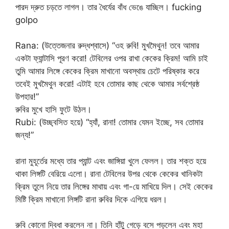
পারদ দ্রুত চড়তে লাগল। তার ধৈর্যের বাঁধ ভেঙে যাচ্ছিল। fucking
golpo
Rana: (উত্তেজনার রুদ্ধশ্বাসে) “ওহ রুবি! মুখমৈথুন! তবে আমার
একটা ফ্যান্টাসি পূরণ করো! টেবিলের ওপর রাখা কেকের ক্রিম! আমি চাই
তুমি আমার লিঙ্গে কেকের ক্রিম মাখানো অবস্থায় চেটে পরিষ্কার করে
তবেই মুখমৈথুন করো! এটাই হবে তোমার কাছ থেকে আমার সর্বশ্রেষ্ঠ
উপহার!”
রুবির মুখে হাসি ফুটে উঠল।
Rubi: (উচ্ছ্বসিত হয়ে) “হ্যাঁ, রানা! তোমার যেমন ইচ্ছে, সব তোমার
জন্য!”
রানা মুহূর্তের মধ্যে তার প্যান্ট এবং জাঙ্গিয়া খুলে ফেলল। তার শক্ত হয়ে
থাকা লিঙ্গটি বেরিয়ে এলো। রানা টেবিলের উপর থেকে কেকের খানিকটা
ক্রিম তুলে নিয়ে তার লিঙ্গের মাথায় এবং গা-য়ে মাখিয়ে দিল। সেই কেকের
মিষ্টি ক্রিম মাখানো লিঙ্গটি রানা রুবির দিকে এগিয়ে ধরল।
রুবি কোনো দ্বিধা করলেন না। তিনি হাঁটু গেড়ে বসে পড়লেন এবং মহা