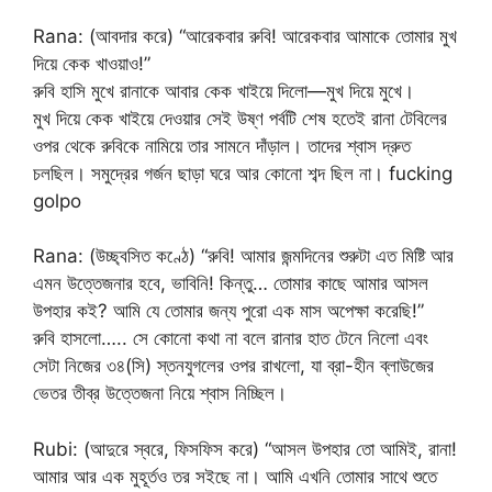
Rana: (আবদার করে) “আরেকবার রুবি! আরেকবার আমাকে তোমার মুখ
দিয়ে কেক খাওয়াও!”
রুবি হাসি মুখে রানাকে আবার কেক খাইয়ে দিলো—মুখ দিয়ে মুখে।
মুখ দিয়ে কেক খাইয়ে দেওয়ার সেই উষ্ণ পর্বটি শেষ হতেই রানা টেবিলের
ওপর থেকে রুবিকে নামিয়ে তার সামনে দাঁড়াল। তাদের শ্বাস দ্রুত
চলছিল। সমুদ্রের গর্জন ছাড়া ঘরে আর কোনো শব্দ ছিল না। fucking
golpo
Rana: (উচ্ছ্বসিত কণ্ঠে) “রুবি! আমার জন্মদিনের শুরুটা এত মিষ্টি আর
এমন উত্তেজনার হবে, ভাবিনি! কিন্তু… তোমার কাছে আমার আসল
উপহার কই? আমি যে তোমার জন্য পুরো এক মাস অপেক্ষা করেছি!”
রুবি হাসলো….. সে কোনো কথা না বলে রানার হাত টেনে নিলো এবং
সেটা নিজের ৩৪(সি) স্তনযুগলের ওপর রাখলো, যা ব্রা-হীন ব্লাউজের
ভেতর তীব্র উত্তেজনা নিয়ে শ্বাস নিচ্ছিল।
Rubi: (আদুরে স্বরে, ফিসফিস করে) “আসল উপহার তো আমিই, রানা!
আমার আর এক মুহূর্তও তর সইছে না। আমি এখনি তোমার সাথে শুতে