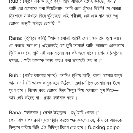
Rubi: (স্বরে এক অদ্ভুত গর্ব) “তুমি আমাকে সন্দেহ করছো, রানা?
আমি তো তোমাকে কথা দিয়েছিলাম! আমি ওকে ছুঁতেও দিইনি! সে বেচারা
ত্রিশাকে মাঝখানে নিয়ে ঘুমিয়েছে! এই শরীরটা, এই এক মাস ধরে শুধু
তোমার জন্যই পবিত্র রেখেছি।“
Rana: (তৃপ্তির হাসি) “আমার সোনা! তুমিই সেরা! জানতাম তুমি অয়ন
কে করতে দেবে না। এইজন্যই তো তুমি আমার! আমি তোমাকে এমনভাবে
ট্রিট করব যে, তুমি এই এক মাসের সব কষ্ট ভুলে যাবে। তোমার মৈথুনের
দক্ষতা… সেটা আমাকে অন্য কারও কথা ভাবতেই দেয় না।“
Rubi: (গভীর কামনার স্বরে) “আমিও মুখিয়ে আছি, রানা! তোমার জন্য
আমার শরীরটা আরও কামুক হয়ে উঠেছে। মন্দারমণিতে তোমার সব ইচ্ছে
পূরণ হবে। বিশেষ করে তোমার প্রিয় মৈথুন দিয়ে তোমাকে সুখ দিতে—
আর দেরি সইছে না। প্ল্যান ফাইনাল করো।“
Rana: “ফাইনাল। নেক্সট উইকেন্ড। শুধু তৈরি থেকো।“
ফোন রাখার পর রুবি দ্রুত প্ল্যান করতে শুরু করলেন যে, কীভাবে অয়নকে
বিশ্বাস করিয়ে তিনি এই নিষিদ্ধ ট্রিপে বের হবে। fucking golpo