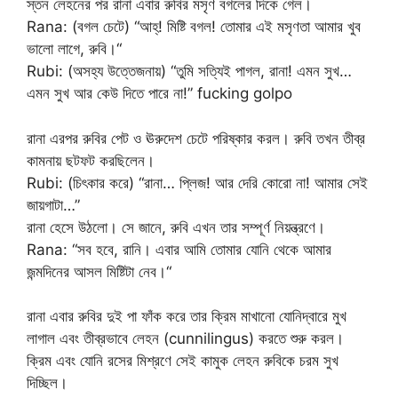
স্তন লেহনের পর রানা এবার রুবির মসৃণ বগলের দিকে গেল।
Rana: (বগল চেটে) “আহ্! মিষ্টি বগল! তোমার এই মসৃণতা আমার খুব
ভালো লাগে, রুবি।“
Rubi: (অসহ্য উত্তেজনায়) “তুমি সত্যিই পাগল, রানা! এমন সুখ…
এমন সুখ আর কেউ দিতে পারে না!” fucking golpo
রানা এরপর রুবির পেট ও ঊরুদেশ চেটে পরিষ্কার করল। রুবি তখন তীব্র
কামনায় ছটফট করছিলেন।
Rubi: (চিৎকার করে) “রানা… প্লিজ! আর দেরি কোরো না! আমার সেই
জায়গাটা…”
রানা হেসে উঠলো। সে জানে, রুবি এখন তার সম্পূর্ণ নিয়ন্ত্রণে।
Rana: “সব হবে, রানি। এবার আমি তোমার যোনি থেকে আমার
জন্মদিনের আসল মিষ্টিটা নেব।“
রানা এবার রুবির দুই পা ফাঁক করে তার ক্রিম মাখানো যোনিদ্বারে মুখ
লাগাল এবং তীব্রভাবে লেহন (cunnilingus) করতে শুরু করল।
ক্রিম এবং যোনি রসের মিশ্রণে সেই কামুক লেহন রুবিকে চরম সুখ
দিচ্ছিল।