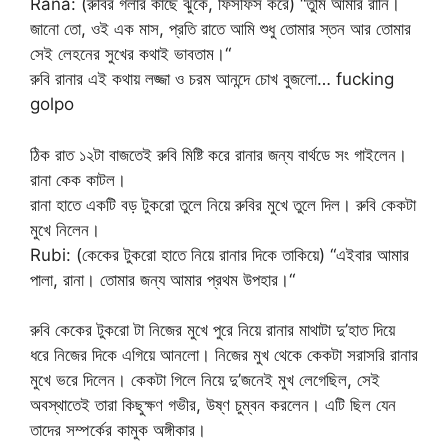
Rana: (রুবির গলার কাছে ঝুঁকে, ফিসফিস করে) “তুমি আমার রানি।
জানো তো, ওই এক মাস, প্রতি রাতে আমি শুধু তোমার স্তন আর তোমার
সেই লেহনের সুখের কথাই ভাবতাম।“
রুবি রানার এই কথায় লজ্জা ও চরম আনন্দে চোখ বুজলো… fucking
golpo
ঠিক রাত ১২টা বাজতেই রুবি মিষ্টি করে রানার জন্য বার্থডে সং গাইলেন।
রানা কেক কাটল।
রানা হাতে একটি বড় টুকরো তুলে নিয়ে রুবির মুখে তুলে দিল। রুবি কেকটা
মুখে নিলেন।
Rubi: (কেকের টুকরো হাতে নিয়ে রানার দিকে তাকিয়ে) “এইবার আমার
পালা, রানা। তোমার জন্য আমার প্রথম উপহার।“
রুবি কেকের টুকরো টা নিজের মুখে পুরে নিয়ে রানার মাথাটা দু’হাত দিয়ে
ধরে নিজের দিকে এগিয়ে আনলো। নিজের মুখ থেকে কেকটা সরাসরি রানার
মুখে ভরে দিলেন। কেকটা গিলে নিয়ে দু’জনেই মুখ লেগেছিল, সেই
অবস্থাতেই তারা কিছুক্ষণ গভীর, উষ্ণ চুম্বন করলেন। এটি ছিল যেন
তাদের সম্পর্কের কামুক অঙ্গীকার।