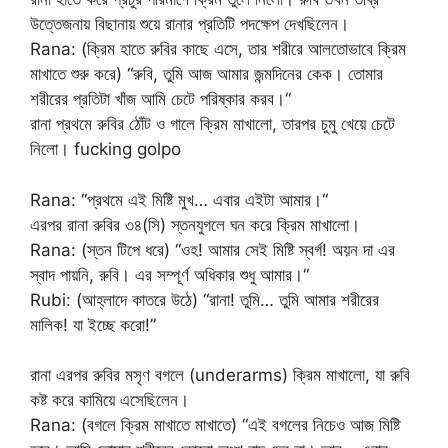
উত্তেজনায় বিছানায় শুয়ে রানার প্রতিটি পদক্ষেপ দেখছিলেন।
Rana: (ক্রিম হাতে রুবির কাছে এসে, তার শরীরে আলতোভাবে ক্রিম
মাখাতে শুরু করে) “রুবি, তুমি আজ আমার জন্মদিনের কেক। তোমার
শরীরের প্রতিটা খাঁজ আমি চেটে পরিষ্কার করব।“
রানা প্রথমে রুবির ঠোঁট ও গালে ক্রিম মাখালো, তারপর চুমু খেয়ে চেটে
নিলো। fucking golpo
Rana: “প্রথমে এই মিষ্টি মুখ… এবার এইটা আমার।“
এরপর রানা রুবির ৩৪(সি) স্তনযুগলে ঘন করে ক্রিম মাখালো।
Rana: (স্তন টিপে ধরে) “ওহ! আমার সেই মিষ্টি স্বর্গ! অয়ন দা এর
স্বাদ পায়নি, রুবি। এর সম্পূর্ণ অধিকার শুধু আমার।“
Rubi: (আহ্লাদে কাতরে উঠে) “রানা! তুমি… তুমি আমার শরীরের
মালিক! যা ইচ্ছে করো!”
রানা এরপর রুবির মসৃণ বগলে (underarms) ক্রিম মাখালো, যা রুবি
কষ্ট করে কামিয়ে এসেছিলেন।
Rana: (বগলে ক্রিম মাখাতে মাখাতে) “এই বগলের নিচেও আজ মিষ্টি