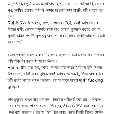
অনুমতি ছাড়া তুমি অয়নকে এইখানে হাত দিতেও দেবে না! আমিই তোমার
সুখ, আমিই তোমার মালিক! আমার পা চেটে ক্ষমা চাইবি, যদি কখনো ভুল
হয়!”
Rubi: (উল্লাসিত হয়ে, সম্পূর্ণ বশ্যতায়) “হ্যাঁ, রানা! আমি তোমার
লিঙ্গের দাসী! তোমার অনুমতি ছাড়া আর কোনো পুরুষকে করতে দেব না!
তুমিই আমার স্বামী! তুমি শুধু আমাকে জোরে জোরে করো! আমাকে তোমার
করে নাও!”
রানার প্রতিটি ধাক্কায় রুবি শিহরিত হচ্ছিলেন। রানা এরপর তার মিলনের
ভঙ্গি পরিবর্তন করার সিদ্ধান্ত নিলো।
Rana: (চিৎ হয়ে শুয়ে, রুবির কোমরে হাত দিয়ে) “এইবার তুমি আমার
উপর ওঠো, রানি! এবার তুমি চালাও! আমি দেখতে চাই, জিমে ঘাম ঝরিয়ে
তুমি কতটা ক্ষমতা অর্জন করেছো! আমার সাথে পাল্লা দাও!” fucking
golpo
রুবি মুহূর্তের মধ্যে উঠে বসলেন। নিয়মিত শরীরচর্চা করা তার পেশীবহুল
কোমর ও পায়ের শক্তি কাজে লাগিয়ে মুহূর্তের মধ্যে তিনি রানার কোমরের
ওপর বসে পড়লেন। তারপর ধীরে ধীরে রানার শক্ত লিঙ্গটি নিজের যোনির