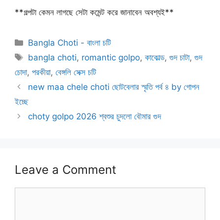
**গল্পটা কেমন লাগছে সেটা কমেন্ট করে জানাবেন অবশ্যই**
Categories
Bangla Choti - বাংলা চটি
Tags
bangla choti
,
romantic golpo
,
কাকোল্ড
,
গুদ চাটা
,
গুদ
চোদা
,
পরকীয়া
,
বেঙ্গলি সেক্স চটি
new maa chele choti ছোটবেলার স্মৃতি পর্ব ৪ by গোপন
ইচ্ছে
choty golpo 2026 শ্বশুর চুদলো বৌমার গুদ
Leave a Comment
Comment