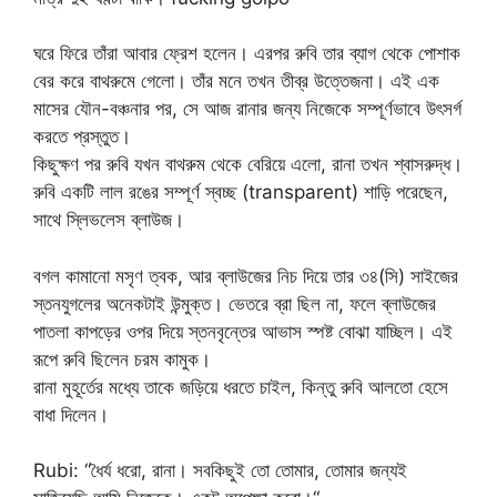
ঘরে ফিরে তাঁরা আবার ফ্রেশ হলেন। এরপর রুবি তার ব্যাগ থেকে পোশাক
বের করে বাথরুমে গেলো। তাঁর মনে তখন তীব্র উত্তেজনা। এই এক
মাসের যৌন-বঞ্চনার পর, সে আজ রানার জন্য নিজেকে সম্পূর্ণভাবে উৎসর্গ
করতে প্রস্তুত।
কিছুক্ষণ পর রুবি যখন বাথরুম থেকে বেরিয়ে এলো, রানা তখন শ্বাসরুদ্ধ।
রুবি একটি লাল রঙের সম্পূর্ণ স্বচ্ছ (transparent) শাড়ি পরেছেন,
সাথে স্লিভলেস ব্লাউজ।
বগল কামানো মসৃণ ত্বক, আর ব্লাউজের নিচ দিয়ে তার ৩৪(সি) সাইজের
স্তনযুগলের অনেকটাই উন্মুক্ত। ভেতরে ব্রা ছিল না, ফলে ব্লাউজের
পাতলা কাপড়ের ওপর দিয়ে স্তনবৃন্তের আভাস স্পষ্ট বোঝা যাচ্ছিল। এই
রূপে রুবি ছিলেন চরম কামুক।
রানা মুহূর্তের মধ্যে তাকে জড়িয়ে ধরতে চাইল, কিন্তু রুবি আলতো হেসে
বাধা দিলেন।
Rubi: “ধৈর্য ধরো, রানা। সবকিছুই তো তোমার, তোমার জন্যই