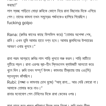
করছে!”
লাল স্বচ্ছ শাড়িতে মোড়া রুবিকে কোলে নিয়ে রানা বিছানার দিকে এগিয়ে
গেল। তাদের কামনা তখন সমুদ্রের গর্জনকেও ছাপিয়ে গিয়েছিল।
fucking golpo
Rana: (রুবির কানের কাছে ফিসফিস করে) “তোমার অপেক্ষা শেষ,
রানি। এখন তুমি আমার হাতে নগ্ন হবে। আমার জন্মদিনের উপহারের
আবরণ এবার খুলবে।“
রানা পরম আগ্রহে রুবির লাল শাড়ি খুলতে শুরু করল। শাড়ি মাটিতে
লুটিয়ে পড়ল। রানা এরপর ব্রা-হীন স্লিভলেস ব্লাউজটি আলতো করে
খুলে দিল। রুবি তখন সম্পূর্ণ উলঙ্গ। কামনার তীব্রতায় তার ৩৪(সি)
স্তনযুগল কাঁপছিল।
Rubi: (লজ্জা ও কামনায় চোখ বুজে) “আহ্ রানা… আর দেরি কোরো না।
আমাকে তোমার করে নাও।“
রানার মনোযোগ গেল টেবিলের দিকে রাখা কেকের ওপর।
রানা হাতে করে প্রচুর পরিমাণে ক্রিম তুলে নিলো। রুবি তখন তীব্র