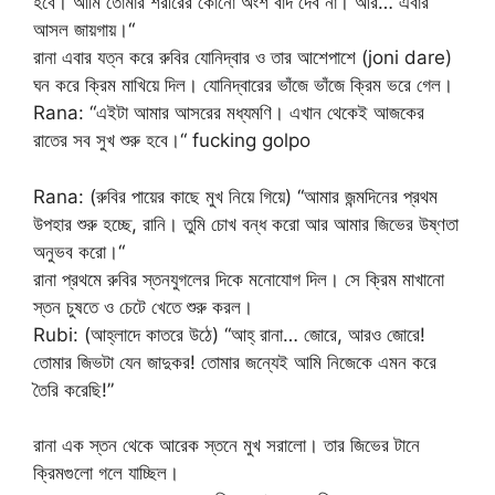
হবে। আমি তোমার শরীরের কোনো অংশ বাদ দেব না। আর… এবার
আসল জায়গায়।“
রানা এবার যত্ন করে রুবির যোনিদ্বার ও তার আশেপাশে (joni dare)
ঘন করে ক্রিম মাখিয়ে দিল। যোনিদ্বারের ভাঁজে ভাঁজে ক্রিম ভরে গেল।
Rana: “এইটা আমার আসরের মধ্যমণি। এখান থেকেই আজকের
রাতের সব সুখ শুরু হবে।“ fucking golpo
Rana: (রুবির পায়ের কাছে মুখ নিয়ে গিয়ে) “আমার জন্মদিনের প্রথম
উপহার শুরু হচ্ছে, রানি। তুমি চোখ বন্ধ করো আর আমার জিভের উষ্ণতা
অনুভব করো।“
রানা প্রথমে রুবির স্তনযুগলের দিকে মনোযোগ দিল। সে ক্রিম মাখানো
স্তন চুষতে ও চেটে খেতে শুরু করল।
Rubi: (আহ্লাদে কাতরে উঠে) “আহ্ রানা… জোরে, আরও জোরে!
তোমার জিভটা যেন জাদুকর! তোমার জন্যেই আমি নিজেকে এমন করে
তৈরি করেছি!”
রানা এক স্তন থেকে আরেক স্তনে মুখ সরালো। তার জিভের টানে
ক্রিমগুলো গলে যাচ্ছিল।