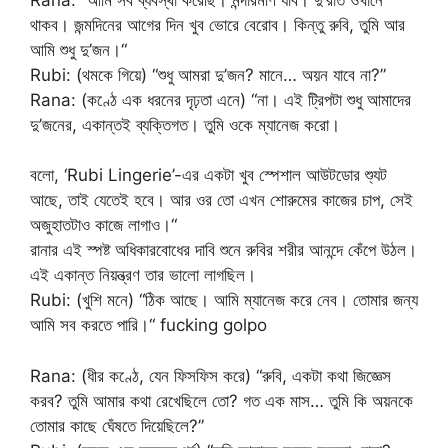
থাকব। জন্মদিনের আগের দিন খুব ভোরে বেরোব। কিন্তু রুবি, তুমি আর
আমি শুধু দু’জন।“
Rubi: (থমকে গিয়ে) “শুধু আমরা দু’জন? মানে… অয়ন যাবে না?”
Rana: (কণ্ঠে এক ধরনের দৃঢ়তা এনে) “না। এই ট্রিপটা শুধু আমাদের
দু’জনের, একান্তই ব্যক্তিগত। তুমি ওকে ম্যানেজ করো।
বলো, ‘Rubi Lingerie’-এর একটা খুব স্পেশাল আউটডোর শ্যুট
আছে, তাই যেতেই হবে। আর ওর তো এখন শোরুমের কাজের চাপ, সেই
অজুহাতটাও কাজে লাগাও।“
রানার এই স্পষ্ট অধিকারবোধের দাবি শুনে রুবির শরীর আনন্দে কেঁপে উঠল।
এই একান্ত নিয়ন্ত্রণ তার ভালো লাগছিল।
Rubi: (খুশি মনে) “ঠিক আছে। আমি ম্যানেজ করে নেব। তোমার জন্য
আমি সব করতে পারি।“ fucking golpo
Rana: (ধীর কণ্ঠে, যেন ফিসফিস করে) “রুবি, একটা কথা জিজ্ঞেস
করব? তুমি আমার কথা রেখেছিলে তো? গত এক মাস… তুমি কি অয়নকে
তোমার কাছে ঘেঁষতে দিয়েছিলে?”