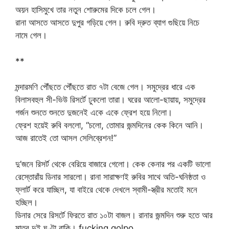
অয়ন হাসিমুখে তার নতুন শোরুমের দিকে চলে গেল।
রানা আসতে আসতে দুপুর গড়িয়ে গেল। রুবি দ্রুত ব্যাগ গুছিয়ে নিচে
নামে গেল।
**
মন্দারমণি পৌঁছতে পৌঁছতে রাত ৭টা বেজে গেল। সমুদ্রের ধারে এক
বিলাসবহুল সী-ভিউ রিসর্টে ঢুকলো তারা। ঘরের আলো-ছায়ায়, সমুদ্রের
গর্জন শুনতে শুনতে দুজনেই একে একে ফ্রেশ হয়ে নিলো।
ফ্রেশ হয়েই রুবি বললো, “চলো, তোমার জন্মদিনের কেক কিনে আনি।
আজ রাতেই তো আসল সেলিব্রেশন!”
দু’জনে রিসর্ট থেকে বেরিয়ে বাজারে গেলো। কেক কেনার পর একটি ভালো
রেস্তোরাঁয় ডিনার সারলো। রানা সারাক্ষণই রুবির সাথে অতি-ঘনিষ্ঠতা ও
ফ্লার্ট করে যাচ্ছিল, যা বাইরে থেকে দেখলে স্বামী-স্ত্রীর মতোই মনে
হচ্ছিল।
ডিনার সেরে রিসর্টে ফিরতে রাত ১০টা বাজল। রানার জন্মদিন শুরু হতে আর
মাত্র দুই ঘণ্টা বাকি। fucking golpo