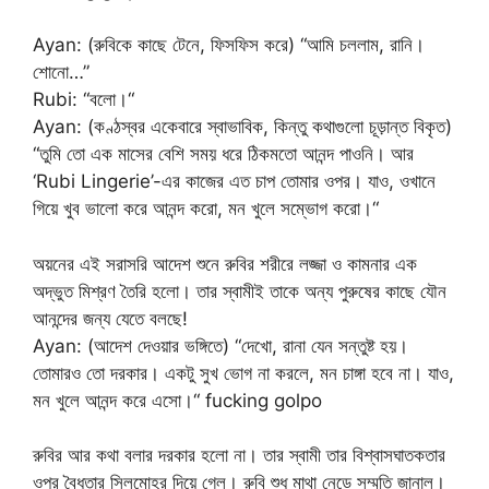
Ayan: (রুবিকে কাছে টেনে, ফিসফিস করে) “আমি চললাম, রানি।
শোনো…”
Rubi: “বলো।“
Ayan: (কণ্ঠস্বর একেবারে স্বাভাবিক, কিন্তু কথাগুলো চূড়ান্ত বিকৃত)
“তুমি তো এক মাসের বেশি সময় ধরে ঠিকমতো আনন্দ পাওনি। আর
‘Rubi Lingerie’-এর কাজের এত চাপ তোমার ওপর। যাও, ওখানে
গিয়ে খুব ভালো করে আনন্দ করো, মন খুলে সম্ভোগ করো।“
অয়নের এই সরাসরি আদেশ শুনে রুবির শরীরে লজ্জা ও কামনার এক
অদ্ভুত মিশ্রণ তৈরি হলো। তার স্বামীই তাকে অন্য পুরুষের কাছে যৌন
আনন্দের জন্য যেতে বলছে!
Ayan: (আদেশ দেওয়ার ভঙ্গিতে) “দেখো, রানা যেন সন্তুষ্ট হয়।
তোমারও তো দরকার। একটু সুখ ভোগ না করলে, মন চাঙ্গা হবে না। যাও,
মন খুলে আনন্দ করে এসো।“ fucking golpo
রুবির আর কথা বলার দরকার হলো না। তার স্বামী তার বিশ্বাসঘাতকতার
ওপর বৈধতার সিলমোহর দিয়ে গেল। রুবি শুধু মাথা নেড়ে সম্মতি জানাল।