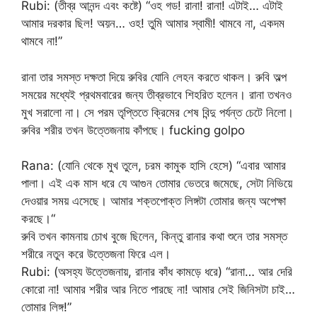
Rubi: (তীব্র আনন্দ এবং কষ্টে) “ওহ গড! রানা! রানা! এটাই… এটাই
আমার দরকার ছিল! অয়ন… ওহ! তুমি আমার স্বামী! থামবে না, একদম
থামবে না!”
রানা তার সমস্ত দক্ষতা দিয়ে রুবির যোনি লেহন করতে থাকল। রুবি অল্প
সময়ের মধ্যেই প্রথমবারের জন্য তীব্রভাবে শিহরিত হলেন। রানা তখনও
মুখ সরালো না। সে পরম তৃপ্তিতে ক্রিমের শেষ বিন্দু পর্যন্ত চেটে নিলো।
রুবির শরীর তখন উত্তেজনায় কাঁপছে। fucking golpo
Rana: (যোনি থেকে মুখ তুলে, চরম কামুক হাসি হেসে) “এবার আমার
পালা। এই এক মাস ধরে যে আগুন তোমার ভেতরে জমেছে, সেটা নিভিয়ে
দেওয়ার সময় এসেছে। আমার শক্তপোক্ত লিঙ্গটা তোমার জন্য অপেক্ষা
করছে।“
রুবি তখন কামনায় চোখ বুজে ছিলেন, কিন্তু রানার কথা শুনে তার সমস্ত
শরীরে নতুন করে উত্তেজনা ফিরে এল।
Rubi: (অসহ্য উত্তেজনায়, রানার কাঁধ কামড়ে ধরে) “রানা… আর দেরি
কোরো না! আমার শরীর আর নিতে পারছে না! আমার সেই জিনিসটা চাই…
তোমার লিঙ্গ!”