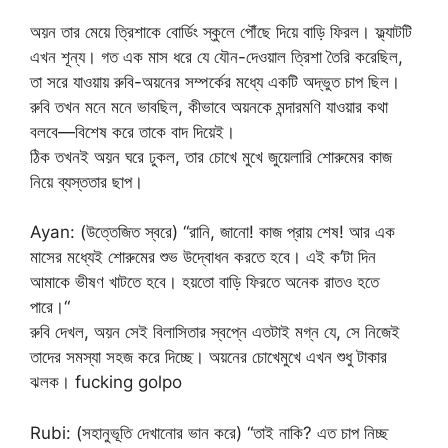
অয়ন তার মেয়ে ত্রিশাকে বোর্ডিং স্কুলে পৌঁছে দিয়ে বাড়ি ফিরল। ফ্ল্যাটটি
এখন শূন্য। গত এক মাস ধরে যে যৌন-দেওয়াল ত্রিশা তৈরি করেছিল,
তা সরে যাওয়ায় রুবি-অয়নের সম্পর্কের মধ্যে একটি অদ্ভুত চাপ ছিল।
রুবি তখন মনে মনে ভাবছিল, কীভাবে অয়নকে মন্দারমণি যাওয়ার কথা
বলবে—বিশেষ করে তাকে বাদ দিয়েই।
ঠিক তখনই অয়ন ঘরে ঢুকল, তার চোখে মুখে জুয়েলারি শোরুমের কাজ
নিয়ে ব্যস্ততার ছাপ।
Ayan: (উত্তেজিত স্বরে) “রানি, জানো! কাজ প্রায় শেষ! আর এক
মাসের মধ্যেই শোরুমের শুভ উদ্বোধন করতে হবে। এই ক’টা দিন
আমাকে ভীষণ খাটতে হবে। হয়তো বাড়ি ফিরতে অনেক রাতও হতে
পারে।“
রুবি দেখল, অয়ন সেই বিলাসিতার স্বপ্নে এতটাই মগ্ন যে, সে নিজেই
তাদের সমস্যা সহজ করে দিচ্ছে। অয়নের চোখেমুখে এখন শুধু টাকার
ঝলক। fucking golpo
Rubi: (সহানুভূতি দেখানোর ভান করে) “তাই নাকি? এত চাপ নিচ্ছ