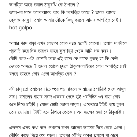
আপত্তি আছে তমাল ঠাকুরঝি কে ঠাপালে ?
তপন-না মানে আআআমার আর কি আপত্তি আছে ? তমাল আমার
ক্লোজ বন্ধু। তমাল আমার বৌকে কিছু করলে আমার আপত্তি নেই।
hot golpo
আমার গরম বাড়া এখন যেভাবে হোক নরম হলেই হোলো। তমাল মাধবীকে
প্রসাদী করে দিক তারপর নাহয় ফুলশয্যা থেকে আমি শুরু করব।
বৌদি বলল-ওই চোদানি আজ এই রাতে কে কাকে চুদছে তা কি কেউ
দেখতে আসছে ? তমাল তোকে চুদলে ঠাকুরজামাইয়ের কোন আপত্তি নেই
বলছে তাহলে তোর এতো আপত্তি কেন ?
যদি চাস্ তো তমালের নিচে শুয়ে পড় নাহলে আমাদের ঠাপাঠাপি দেখে আঙ্গুল
মার্। তমালের বাড়ার স্বাদ একবার পেলে তুই প্রতিদিন ওর বাড়া তোর
গুদে নিতে চাইবি। যেমন মোটা তেমন লম্বা। একেবারে টাইট হয়ে ঢুকব
তোর ভোদায়। টাইট হয়ে ঠাপাবে তোকে। এম জম্মের মজা রে ঠাকুরঝি।
এতক্ষন এসব কথা বলে দেখলাম তপন আস্তে আস্তে নিচে নেমে এলো।
বৌদির কাছে গিয়ে শুয়ে পড়ল। তারপর বৌদির বুকের দুপাশে পা রেখে