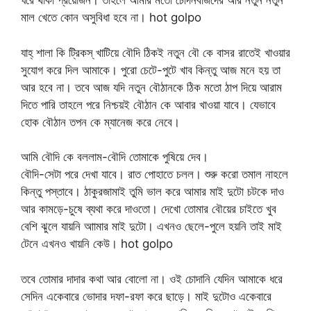
ঘরে থাকা প্রয়োজন। তাহলে আমার মতো চোদনবাজদের আর নতুন নতুন
মাল খেতে কোন অসুবিধা হবে না। hot golpo
যাহ্ শালা কি ট্রিকস্ খাটিয়ে বৌদি ঠিকই নতুন বৌ কে বাসর রাতেই খাওয়ার
সুযোগ করে দিল আমাকে। পুরো চেটে-পুটে খাব কিন্তু আজ মনে হয় তা
আর হবে না। তবে আজ যদি নতুন বৌঠানকে ঠিক মতো ঠাপ দিয়ে আরাম
দিতে পারি তাহলে পরে নিশ্চয়ই বৌঠান কে আবার খাওয়া যাবে। যেভাবে
হোক বৌঠান তপন কে ম্যানেজ করে নেবে।
আমি বৌদি কে বললাম-বৌদি তোমাকে পুষিয়ে দেব।
বৌদি-সেটা পরে দেখা যাবে। রাত পোহাতে চলল। শুরু করো তমাল নাহলে
কিন্তু পস্তাবে। ঠাকুরজামাই তুমি ভাল করে আমার মাই দুটো চটকে দাও
আর কামড়ে-চুষে ব্যথা করে দাওতো। দেখো তোমার বৌয়ের চাইতে খুব
বেশি ঝুলে যায়নি আামার মাই দুটো। এখনও ছেলে-পুলে হয়নি তাই মাই
টেনে এখনও খায়নি কেউ। hot golpo
তবে তোমার দাদার কথা আর বোলো না। ওই চোদানি যেদিন আমাকে ধরে
সেদিন একেবারে ভোদার দফা-রফা করে ছাড়ে। মাই দুটোও একেবারে