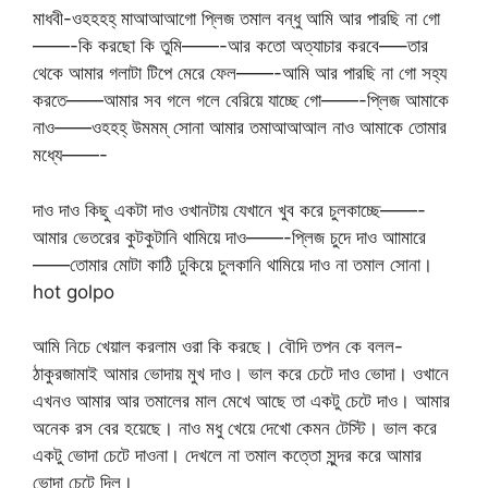
মাধবী-ওহহহহ্ মাআআআগো প্লিজ তমাল বন্ধু আমি আর পারছি না গো
——-কি করছো কি তুমি——-আর কতো অত্যাচার করবে—–তার
থেকে আমার গলাটা টিপে মেরে ফেল——-আমি আর পারছি না গো সহ্য
করতে——আমার সব গলে গলে বেরিয়ে যাচ্ছে গো——-প্লিজ আমাকে
নাও——ওহহহ্ উমমম্ সোনা আমার তমাআআআল নাও আমাকে তোমার
মধ্যে——-
দাও দাও কিছু একটা দাও ওখানটায় যেখানে খুব করে চুলকাচ্ছে——-
আমার ভেতরের কুটকুটানি থামিয়ে দাও——-প্লিজ চুদে দাও আামারে
——তোমার মোটা কাঠি ঢুকিয়ে চুলকানি থামিয়ে দাও না তমাল সোনা।
hot golpo
আমি নিচে খেয়াল করলাম ওরা কি করছে। বৌদি তপন কে বলল-
ঠাকুরজামাই আমার ভোদায় মুখ দাও। ভাল করে চেটে দাও ভোদা। ওখানে
এখনও আমার আর তমালের মাল মেখে আছে তা একটু চেটে দাও। আমার
অনেক রস বের হয়েছে। নাও মধু খেয়ে দেখো কেমন টেস্টি। ভাল করে
একটু ভোদা চেটে দাওনা। দেখলে না তমাল কত্তো সুন্দর করে আমার
ভোদা চেটে দিল।