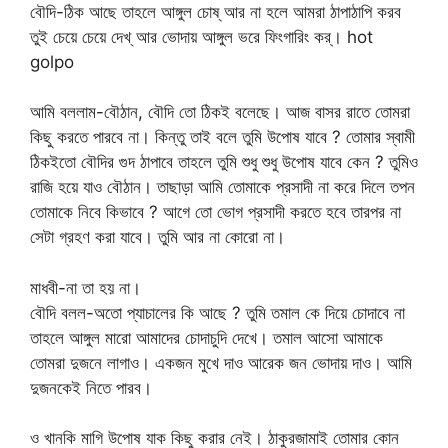
বৌদি-ঠিক আছে তাহলে আঙ্গুল চোষ্ আর না হলে আমরা ঠাপাঠাপি করব
তুই চেয়ে চেয়ে দেখ্ আর ভোদায় আঙ্গুল ভরে ফিংগারিং কর্। hot
golpo
আমি বললাম-বৌঠান, বৌদি তো ঠিকই বলেছে। আজ বাসর রাতে তোমরা
কিছু করতে পারবে না। কিন্তু তাই বলে তুমি উপোষ যাবে ? তোমার স্বামী
ঠিকইতো বৌদির গুদ ঠাপাবে তাহলে তুমি শুধু শুধু উপোষ যাবে কেন ? তুমিও
রাজি হয়ে যাও বৌঠান। তাছাড়া আমি তোমাকে প্রসাদী না করে দিলে তপন
তোমাকে নিবে কিভাবে ? আগে তো ভোগ প্রসাদী করতে হবে তারপর না
সেটা গ্রহণ করা যাবে। তুমি আর না কোরো না।
মাধবী-না তা হয় না।
বৌদি বলল-অতো প্যাচালের কি আছে ? তুমি তমাল কে দিয়ে চোদাবে না
তাহলে আঙ্গুল মারো আমাদের চোদাচুদি দেখে। তমাল আসো আমাকে
তোমরা দুজনে লাগাও। একজন মুখে দাও আরেক জন ভোদায় দাও। আমি
দুজনকেই নিতে পারব।
ও খানকি মাগি উপোষ যাক কিছু করার নেই। ঠাকুরজামাই তোমার কোন