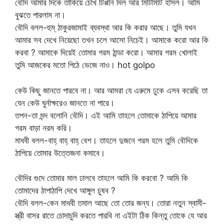
বৌদি আমার দিকে তাকিয়ে চোখ টিপ্পনি দিল আর মিটিমিটি হাসল। আমি
বুঝতে পারলাম না।
বৌদি বলল-হুম্ ঠাকুরজামাই ব্যবস্থা আর কি করার আছে। তুমি যখন
আমার সব দেখে নিয়েছো তখন চলে আসো নিচেই। আমাকে করো আর কি
করবা ? আমাকে দিয়েই তোমার গরম ঠান্ডা করো। আমার গরম খোলাই
তুমি আজকের মতো পিঠে ভেজে নাও। hot golpo
কেউ কিছু জানতে পারবে না। আর আমরা যে এরুমে ঢুকে এসব করেছি তা
যেন কেউ ঘুর্নাক্ষরেও জানতে না পারে।
তপন-তা মন্দ বলোনি বৌদি। এই আমি তাহলে তোমাকে ঠাপিয়ে আমার
গরম বাড়া নরম করি।
মাধবী বলল-বাহ্ বাহ্ বাহ্ বেশ। তাহলে দুজনে গরম হলে তুমি বৌদিকে
ঠাপিয়ে তোমার উত্তেজনা কমাবে।
বৌদির গুদে তোমার মাল ঢালবে তাহলে আমি কি করবো ? আমি কি
তোমাদের ঠাপাঠাপি দেখে আঙ্গুল চুষব ?
বৌদি বলল-কেন মাধবী তমাল আছে তো তোর জন্য। তোরা নতুন স্বামী-
স্ত্রী বাসর রাতে চোদাচুদি করতে পারবি না এইটা ঠিক কিন্তু তোকে যে আর