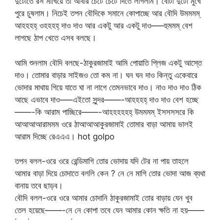
দুটোতে রস মাখিয়ে তা আবার চেটে চেটে দিতে লাগলাম। বোটা দুটো মুখে
পুরে চুষলাম। নিচেই তপন বৌদিকে সমানে কোপাচ্ছে আর বৌদি উমমমম্
আহহহহ্ ওহহহহ্ দাও দাও আর একটু আর একটু দাও—–হুমমম্ বেশ
লাগছে ঠাপ খেতে এসব বলছে।
আমি শুনলাম বৌদি বলছে-ঠাকুরজামাই আমি পোয়াতি প্লিজ একটু আস্তে
দাও। তোমার বাড়ার সাইজও তো কম না। ঘন ঘন দাও কিন্তু একেবারে
ভোদার মাথায় গিয়ে যাতে ঘা না লাগে তেমনভাবে দাও। নাও দাও দাও ঠিক
আছে এভাবে দাও—–এইতো সুন্দর——-আহহহহ্ দাও দাও বেশ হচ্ছে
——-কি আরাম পাচ্ছিরে——-আহহহহহহ্ উমমমম্ ইসসসসরে কি
আআআআরামমম ওরে ঠাআআআকুরজামাই তোমার বাড়া আমায় ভালই
আরাম দিচ্ছে রেএএএ। hot golpo
তপন বলল-ওরে ওরে রেন্ডিমাগি তোর ভোদায় যদি টের না পায় তাহলে
আমার বাড়া দিয়ে চোদাতে বললি কেন ? নে নে মাগি তোর ভোদা আজ ব্যথা
বানায় তবে ছাড়ব।
বৌদি বলল-ওরে ওরে আমার চোদানি ঠাকুরজামাই তোর বাড়ায় যেন খুব
তেল হয়েছে——-নে নে কোপা তবে যেন আমার কোন ক্ষতি না হয়——