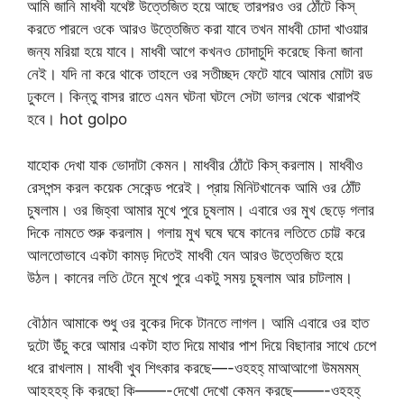
আমি জানি মাধবী যথেষ্ট উত্তেজিত হয়ে আছে তারপরও ওর ঠোঁটে কিস্
করতে পারলে ওকে আরও উত্তেজিত করা যাবে তখন মাধবী চোদা খাওয়ার
জন্য মরিয়া হয়ে যাবে। মাধবী আগে কখনও চোদাচুদি করেছে কিনা জানা
নেই। যদি না করে থাকে তাহলে ওর সতীচ্ছদ ফেটে যাবে আমার মোটা রড
ঢুকলে। কিন্তু বাসর রাতে এমন ঘটনা ঘটলে সেটা ভালর থেকে খারাপই
হবে। hot golpo
যাহোক দেখা যাক ভোদাটা কেমন। মাধবীর ঠোঁটে কিস্ করলাম। মাধবীও
রেসপন্স করল কয়েক সেকেন্ড পরেই। প্রায় মিনিটখানেক আমি ওর ঠোঁট
চুষলাম। ওর জিহ্বা আমার মুখে পুরে চুষলাম। এবারে ওর মুখ ছেড়ে গলার
দিকে নামতে শুরু করলাম। গলায় মুখ ঘষে ঘষে কানের লতিতে চোট্ট করে
আলতোভাবে একটা কামড় দিতেই মাধবী যেন আরও উত্তেজিত হয়ে
উঠল। কানের লতি টেনে মুখে পুরে একটু সময় চুষলাম আর চাটলাম।
বৌঠান আমাকে শুধু ওর বুকের দিকে টানতে লাগল। আমি এবারে ওর হাত
দুটো উঁচু করে আমার একটা হাত দিয়ে মাথার পাশ দিয়ে বিছানার সাথে চেপে
ধরে রাখলাম। মাধবী খুব শিৎকার করছে—-ওহহহ্ মাআআগো উমমমম্
আহহহহ্ কি করছো কি——-দেখো দেখো কেমন করছে——-ওহহহ্