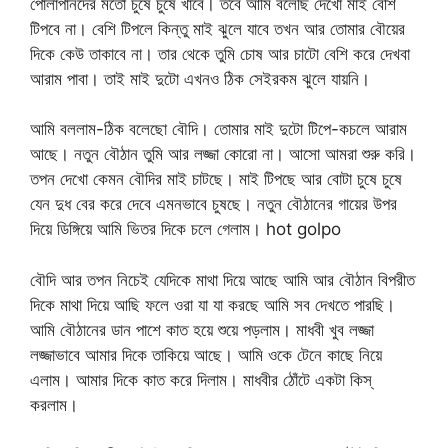
পোলাপানদের মতো চুষে চুষে খাবে। তবে আমি বলেছি দেখো মাই বেশি
টিপবে না। বেশি টিপলে কিন্তু মাই ঝুলে যাবে তখন আর তোমার বৌয়ের
দিকে কেউ তাকাবে না। তার থেকে তুমি চোষ আর চাটো বেশি করে দেখবা
আরাম পাবা। তাই মাই দুটো এখনও ঠিক সেইরকম ঝুলে যায়নি।
আমি বললাম-ঠিক বলেছো বৌদি। তোমার মাই দুটো টিপে-কচলে আরাম
আছে। নতুন বৌঠান তুমি আর লজ্জা কোরো না। আসো আমরা শুরু করি।
তপন দেখো কেমন বৌদির মাই চাটছে। মাই টিপছে আর বোটা চুষে চুষে
যেন দুধ বের করে দেবে এমনভাবে চুষছে। নতুন বৌঠানের গায়ের উপর
দিয়ে ডিঙ্গিয়ে আমি ভিতর দিকে চলে গেলাম। hot golpo
বৌদি আর তপন নিচেই যেদিকে মাথা দিয়ে আছে আমি আর বৌঠান বিপরীত
দিকে মাথা দিয়ে আছি ফলে ওরা যা যা করছে আমি সব দেখতে পারছি।
আমি বৌঠানের ডান পাশে কাত হয়ে শুয়ে পড়লাম। মাধবী খুব লজ্জা
লজ্জাভাবে আমার দিকে তাকিয়ে আছে। আমি ওকে টেনে কাছে নিয়ে
এলাম। আমার দিকে কাত করে দিলাম। মাধবীর ঠোঁটে একটা কিস্
করলাম।