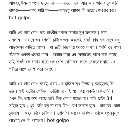
আহহহ্ উমমম্ ওগো ছাড়ো না——ছেড়ে দাও আর আর আমার চুলকানি
থামাও——-আর পারি না——আহহহ্ আমার কি হচ্ছে গোওওওওও।
hot golpo
আমি ওর হাত চেপে ধরে মাধবীর বগলে আমার মুখ ডললাম। নাক
ডললাম। এবারে ওর বগলটা চাটতে শুরু করলেই মাধবী বিছানার সাথে শুধু
আড়মোড়া কাটতে লাগল। পা দুটো বিছানায় ঘষতে লাগল। আমি ওর বগল
চাটলাম একটা একটা করে। আমার বাড়া ওর কোমড়ের পাশে ঘষা খাচ্ছে
তাই মাধবী সে বাড়ায় যাতে ওর বেশি বেশি ঘষা লাগে সেজন্যে বাড়া ওর
শরীরে সাথে বেশি করে ডলছে।
আমি ওর হাত চেপে ধরেই এবার ওর চুঁচিতে মুখ দিলাম। আহহহহ্ কি
দারুন মাই দুটোর শেউফ ! বৌঠানের মাই মনে হয় একটুও ঝোলেনি।
এখন চিৎ হয়ে শুয়ে আছে তাই ঠিক বোঝা যাচ্ছে না। মাই দুটো 34
সাইজ হবে। খুব বেশি বড় না তবে টিপে বেশ আরাম হবে। মাইয়ের বোটা
চুষলাম। জিহ্বা দিয়ে চাটলাম। গোলাপি বলয়ের মাঝখান থেকে স্তনবৃন্ত
আহহহ্ সে কি অপরুপ ! hot golpo