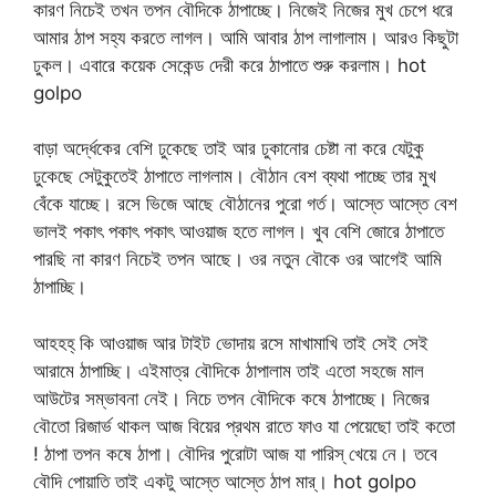
কারণ নিচেই তখন তপন বৌদিকে ঠাপাচ্ছে। নিজেই নিজের মুখ চেপে ধরে
আমার ঠাপ সহ্য করতে লাগল। আমি আবার ঠাপ লাগালাম। আরও কিছুটা
ঢুকল। এবারে কয়েক সেকেন্ড দেরী করে ঠাপাতে শুরু করলাম। hot
golpo
বাড়া অর্দ্ধেকের বেশি ঢুকেছে তাই আর ঢুকানোর চেষ্টা না করে যেটুকু
ঢুকেছে সেটুকুতেই ঠাপাতে লাগলাম। বৌঠান বেশ ব্যথা পাচ্ছে তার মুখ
বেঁকে যাচ্ছে। রসে ভিজে আছে বৌঠানের পুরো গর্ত। আস্তে আস্তে বেশ
ভালই পকাৎ পকাৎ পকাৎ আওয়াজ হতে লাগল। খুব বেশি জোরে ঠাপাতে
পারছি না কারণ নিচেই তপন আছে। ওর নতুন বৌকে ওর আগেই আমি
ঠাপাচ্ছি।
আহহহ্ কি আওয়াজ আর টাইট ভোদায় রসে মাখামাখি তাই সেই সেই
আরামে ঠাপাচ্ছি। এইমাত্র বৌদিকে ঠাপালাম তাই এতো সহজে মাল
আউটের সম্ভাবনা নেই। নিচে তপন বৌদিকে কষে ঠাপাচ্ছে। নিজের
বৌতো রিজার্ভ থাকল আজ বিয়ের প্রথম রাতে ফাও যা পেয়েছো তাই কতো
! ঠাপা তপন কষে ঠাপা। বৌদির পুরোটা আজ যা পারিস্ খেয়ে নে। তবে
বৌদি পোয়াতি তাই একটু আস্তে আস্তে ঠাপ মার্। hot golpo