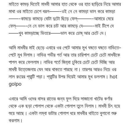
মাইতে কামড় দিতেই মাধবী আমার হাত থেকে ওর হাত ছাড়িয়ে নিয়ে আমার
মাথা ওর মাইতে চেপে ধরল——-ওই নে নে কামড়া ভাল করে কামড়া
——-কামড়ে কামড়ে বোটা দুটো ছিড়ে ফেল্———-আমারে মেরে
ফেল্——-নে নে ভাল করে চাট আর কামড়ে দে——-মাই টিপে দে
——খুব কামড়াচ্ছে ভিতরে——ভাল করে চোষ্ আর চেটে দে।
আমি মাধবীর মাই ছেড়ে এবারে ওর পেটে আমার মুখ ঘষতে ঘষতে নাভিতে-
পেটে মুখ দিলাম। নাভির গভীর গর্ত আর তার চারিপাশ চেটে চেটে মাধবীকে
পাগল করে ফেললাম। নাভির গর্তে জিহ্বা ঢুকিয়ে চেটে চেটে দিচ্ছি আর
মাধবী উত্তেজনায় যেন আর থাকতে পারছে না। তারপর আরও নিচে ওর
লাল রংয়ের প্যান্টি পড়া। প্যান্টির উপর দিয়েই আমার মুখ ডললাম। hot
golpo
এবারে আমি ওদের বাসর রাতের জন্য ফুল দিয়ে সাজানো খাটের কর্ণার
থেকে এক ছড়া গোলাপ থেকে একটা গোলাপ তুলে নিলাম। মাধবী চিৎ হয়ে
শুয়ে আছে। একটা লম্বা ডাটার গোলাপ ধরে মাধবীর থাইতে বুলানো শুরু
করলাম।