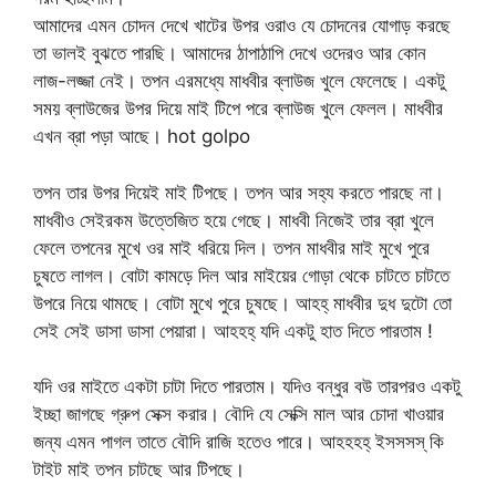
আমাদের এমন চোদন দেখে খাটের উপর ওরাও যে চোদনের যোগাড় করছে
তা ভালই বুঝতে পারছি। আমাদের ঠাপাঠাপি দেখে ওদেরও আর কোন
লাজ-লজ্জা নেই। তপন এরমধ্যে মাধবীর ব্লাউজ খুলে ফেলেছে। একটু
সময় ব্লাউজের উপর দিয়ে মাই টিপে পরে ব্লাউজ খুলে ফেলল। মাধবীর
এখন ব্রা পড়া আছে। hot golpo
তপন তার উপর দিয়েই মাই টিপছে। তপন আর সহ্য করতে পারছে না।
মাধবীও সেইরকম উত্তেজিত হয়ে গেছে। মাধবী নিজেই তার ব্রা খুলে
ফেলে তপনের মুখে ওর মাই ধরিয়ে দিল। তপন মাধবীর মাই মুখে পুরে
চুষতে লাগল। বোটা কামড়ে দিল আর মাইয়ের গোড়া থেকে চাটতে চাটতে
উপরে নিয়ে থামছে। বোটা মুখে পুরে চুষছে। আহহ্ মাধবীর দুধ দুটো তো
সেই সেই ডাসা ডাসা পেয়ারা। আহহহ্ যদি একটু হাত দিতে পারতাম !
যদি ওর মাইতে একটা চাটা দিতে পারতাম। যদিও বন্ধুর বউ তারপরও একটু
ইচ্ছা জাগছে গ্রুপ সেক্স করার। বৌদি যে সেক্সি মাল আর চোদা খাওয়ার
জন্য এমন পাগল তাতে বৌদি রাজি হতেও পারে। আহহহহ্ ইসসসস্ কি
টাইট মাই তপন চাটছে আর টিপছে।