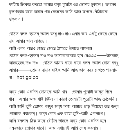
ফাটিয়ে চিৎকার করতো আমার বাড়া পুরোটা ওর ভোদায় ঢুকালে। তপনের
ফুলশয্যায় যাতে আরাম পায় সেজন্যে আমি আজ অল্পতে বৌঠানকে
ছাড়লাম।
বৌঠান বলল-হুমমম্ তমাল বন্ধু দাও দাও এবার আর একটু জোরে জোরে
দাও আমার ভাল লাগছে।
আমি এবার আরও জোরে জোরে ঠাপাতে ঠাপাতে লাগলাম।
বৌঠান বলল-হুমমম্ দাও দাও আমাআআআর হবে রেএএএ——উমমমম্
আহহহহহ্ দাও দাও। বৌঠান আমার কানে কানে বলল-তমাল সোনা বন্ধু
আমার——-তোমার বাড়ার সাইজ আমি আজ ভাল করে দেখতে পারলাম
না। hot golpo
অন্য কোন একদিন তোমাকে আমি খাব। তোমার পুরোটা আস্ত গিলে
খাব। আমার আজ খাই মিটল না কারণ তোমারটা পুরোটা আজ ঢোকেনি।
আমি জানি তুমি তোমার বন্ধুর জন্য আজ আমারে ছাড় দিয়েছো তার জন্য
তোমাকে থ্যাংকস্। অন্য কোন এক রাতে তুমি-আমি একসাথে।
আমি বললাম-ঠিক আছে বৌঠান তাহলে অন্য কোন একদিন হবে
এমনভাবে তোমার সাথে। আজ এখানেই আমি শেষ করলাম।