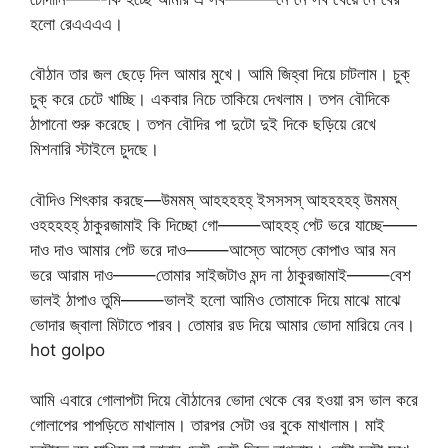
হলো রেএএএএ।
বৌঠান তার জল ছেড়ে দিল আমার মুখে। আমি জিহ্বা দিয়ে চাটলাম। চুক্
চুক্ করে চেটে খাচ্ছি। একবার নিচে তাকিয়ে দেখলাম। তপন বৌদিকে
ঠাপানো শুরু করেছে। তপন বৌদির পা দুটো দুই দিকে ছড়িয়ে রেখে
মিশনারি স্টাইলে চুদছে।
বৌদিও শিৎকার করছে—উমমম্ আহহহহহ্ ইসসসস্ আহহহহহ্ উমমম্
ওহহহহহ্ ঠাকুরজামাই কি দিচ্ছো গো——–আহহহ্ পেট ভরে যাচ্ছে——
দাও দাও আমার পেট ভরে দাও——–আস্তে আস্তে কোপাও আর মন
ভরে আরাম দাও——–তোমার সাইজটাও মন্দ না ঠাকুরজামাই——–বেশ
ভালই ঠাপাও তুমি——–ভালই হলো আমিও তোমাকে দিয়ে মাঝে মাঝে
ভোদার জ্বালা মিটাতে পারব। তোমার রড দিয়ে আমার ভোদা মারিয়ে নেব।
hot golpo
আমি এবারে গোলাপটা দিয়ে বৌঠানের ভোদা থেকে বের হওয়া রস ভাল করে
গোলাপের পাপড়িতে মাখালাম। তারপর সেটা ওর বুকে মাখালাম। মাই