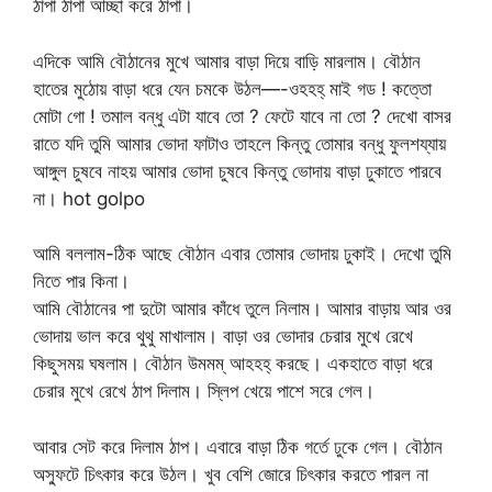
ঠাপা ঠাপা আচ্ছা করে ঠাপা।
এদিকে আমি বৌঠানের মুখে আমার বাড়া দিয়ে বাড়ি মারলাম। বৌঠান
হাতের মুঠোয় বাড়া ধরে যেন চমকে উঠল—-ওহহহ্ মাই গড ! কত্তো
মোটা গো ! তমাল বন্ধু এটা যাবে তো ? ফেটে যাবে না তো ? দেখো বাসর
রাতে যদি তুমি আমার ভোদা ফাটাও তাহলে কিন্তু তোমার বন্ধু ফুলশয্যায়
আঙ্গুল চুষবে নাহয় আমার ভোদা চুষবে কিন্তু ভোদায় বাড়া ঢুকাতে পারবে
না। hot golpo
আমি বললাম-ঠিক আছে বৌঠান এবার তোমার ভোদায় ঢুকাই। দেখো তুমি
নিতে পার কিনা।
আমি বৌঠানের পা দুটো আমার কাঁধে তুলে নিলাম। আমার বাড়ায় আর ওর
ভোদায় ভাল করে থুথু মাখালাম। বাড়া ওর ভোদার চেরার মুখে রেখে
কিছুসময় ঘষলাম। বৌঠান উমমম্ আহহহ্ করছে। একহাতে বাড়া ধরে
চেরার মুখে রেখে ঠাপ দিলাম। স্লিপ খেয়ে পাশে সরে গেল।
আবার সেট করে দিলাম ঠাপ। এবারে বাড়া ঠিক গর্তে ঢুকে গেল। বৌঠান
অস্ফুটে চিৎকার করে উঠল। খুব বেশি জোরে চিৎকার করতে পারল না