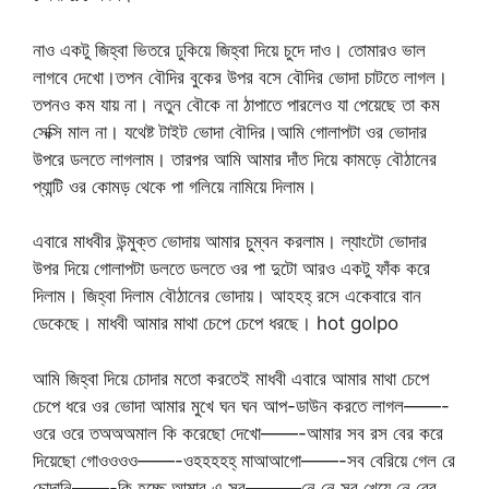
নাও একটু জিহ্বা ভিতরে ঢুকিয়ে জিহ্বা দিয়ে চুদে দাও। তোমারও ভাল
লাগবে দেখো।তপন বৌদির বুকের উপর বসে বৌদির ভোদা চাটতে লাগল।
তপনও কম যায় না। নতুন বৌকে না ঠাপাতে পারলেও যা পেয়েছে তা কম
সেক্সি মাল না। যথেষ্ট টাইট ভোদা বৌদির।আমি গোলাপটা ওর ভোদার
উপরে ডলতে লাগলাম। তারপর আমি আমার দাঁত দিয়ে কামড়ে বৌঠানের
প্যান্টি ওর কোমড় থেকে পা গলিয়ে নামিয়ে দিলাম।
এবারে মাধবীর উন্মুক্ত ভোদায় আমার চুম্বন করলাম। ল্যাংটো ভোদার
উপর দিয়ে গোলাপটা ডলতে ডলতে ওর পা দুটো আরও একটু ফাঁক করে
দিলাম। জিহ্বা দিলাম বৌঠানের ভোদায়। আহহহ্ রসে একেবারে বান
ডেকেছে। মাধবী আমার মাথা চেপে চেপে ধরছে। hot golpo
আমি জিহ্বা দিয়ে চোদার মতো করতেই মাধবী এবারে আমার মাথা চেপে
চেপে ধরে ওর ভোদা আমার মুখে ঘন ঘন আপ-ডাউন করতে লাগল——-
ওরে ওরে তঅঅঅমাল কি করেছো দেখো——-আমার সব রস বের করে
দিয়েছো গোওওওও——-ওহহহহহ্ মাআআগো——-সব বেরিয়ে গেল রে
চোদানি——-কি হচ্ছে আমার এ সব———নে নে সব খেয়ে নে বের