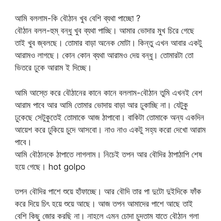
আমি বললাম-কি বৌঠান খুব বেশি ব্যথা পাচ্ছো ?
বৌঠান বলল-হুম্ বন্ধু খুব ব্যথা পাচ্ছি। আমার ভোদার মুখ চিরে গেছে
তাই খুব জ্বলছে। তোমার বাড়া অনেক মোটা। কিন্তু এখন আবার একটু
আরামও লাগছে। কোন কোন ব্যথা আরামও দেয় বন্ধু। তোমারটা তো
ভিতরে ঢুকে আরাম ই দিচ্ছে।
আমি আস্তে করে বৌঠানের কানে কানে বললাম-বৌঠান তুমি এখনই বেশ
আরাম পাবে আর আমি তোমার ভোদায় বাড়া আর ঢুকাচ্ছি না। যেটুকু
ঢুকেছে সেটুকুতেই তোমাকে আজ ঠাপাবো। বাকিটা তোমাকে অন্য একদিন
আয়েশ করে ঢুকিয়ে চুদে আসবো। নাও নাও একটু সহ্য করো দেখো আরাম
পাবে।
আমি বৌঠানকে ঠাপাতে লাগলাম। নিচেই তপন আর বৌদির ঠাপাঠাপি শেষ
হয়ে গেছে। hot golpo
তপন বৌদির পাশে শুয়ে হাঁফাচ্ছে। আর বৌদি তার পা দুটো দুইদিকে ফাঁক
করে দিয়ে চিৎ হয়ে শুয়ে আছে। আজ তপন আমাদের পাশে আছে তাই
বেশি কিছু জোর করছি না। নাহলে এমন চোদা চুদতাম যাতে বৌঠান গলা