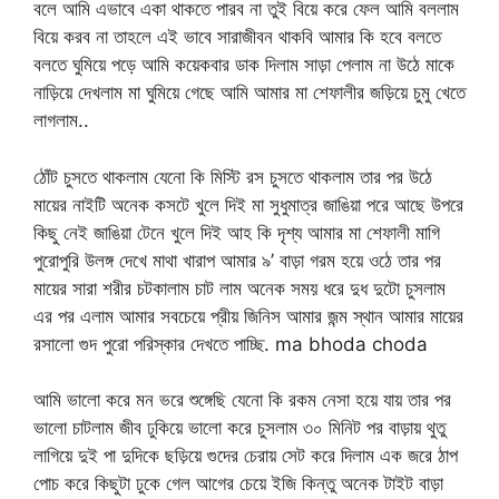
বলে আমি এভাবে একা থাকতে পারব না তুই বিয়ে করে ফেল আমি বললাম
বিয়ে করব না তাহলে এই ভাবে সারাজীবন থাকবি আমার কি হবে বলতে
বলতে ঘুমিয়ে পড়ে আমি কয়েকবার ডাক দিলাম সাড়া পেলাম না উঠে মাকে
নাড়িয়ে দেখলাম মা ঘুমিয়ে গেছে আমি আমার মা শেফালীর জড়িয়ে চুমু খেতে
লাগলাম..
ঠোঁট চুসতে থাকলাম যেনো কি মিস্টি রস চুসতে থাকলাম তার পর উঠে
মায়ের নাইটি অনেক কসটে খুলে দিই মা সুধুমাত্র জাঙিয়া পরে আছে উপরে
কিছু নেই জাঙিয়া টেনে খুলে দিই আহ কি দৃশ্য আমার মা শেফালী মাগি
পুরোপুরি উলঙ্গ দেখে মাথা খারাপ আমার ৯’ বাড়া গরম হয়ে ওঠে তার পর
মায়ের সারা শরীর চটকালাম চাট লাম অনেক সময় ধরে দুধ দুটো চুসলাম
এর পর এলাম আমার সবচেয়ে প্রীয় জিনিস আমার জন্ম স্থান আমার মায়ের
রসালো গুদ পুরো পরিস্কার দেখতে পাচ্ছি. ma bhoda choda
আমি ভালো করে মন ভরে শুঙ্গেছি যেনো কি রকম নেসা হয়ে যায় তার পর
ভালো চাটলাম জীব ঢুকিয়ে ভালো করে চুসলাম ৩০ মিনিট পর বাড়ায় থুতু
লাগিয়ে দুই পা দুদিকে ছড়িয়ে গুদের চেরায় সেট করে দিলাম এক জরে ঠাপ
পোচ করে কিছুটা ঢুকে গেল আগের চেয়ে ইজি কিন্তু অনেক টাইট বাড়া