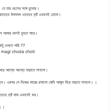
যে তার ছেলের সঙ্গে চুদেছে।
 আহহহহ উমমমম ওহহহহ হ্যাঁ এভাবেই চোদো।
লে আমার ভালই চুদতে পারে।
টু দেখতে পারি ??
রলো। magi choda choti
া ধরে আস্তে আস্তে নাড়াতে লাগলো।
ধরবে। এরপর সে নিজের মায়ের রসালো যোনি আঙ্গুল দিয়ে নাড়তে লাগলো। ।
 হ্যাঁ বাবা এভাবেই কর।
হ ।