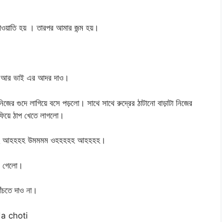
পাওয়াতি হয় । তারপর আমার জন্ম হয়।
ার আর ভাই এর আদর দাও।
িজের গুদে লাগিয়ে বসে পড়লো। সাথে সাথে রুদ্রের ঠাটানো বাড়াটা নিজের
ফিয়ে ঠাপ খেতে লাগলো।
হহহহ আহহহহ উমমমম ওহহহহহ আহহহহ।
ছে গেলো।
ঁচতে দাও না।
oda choti