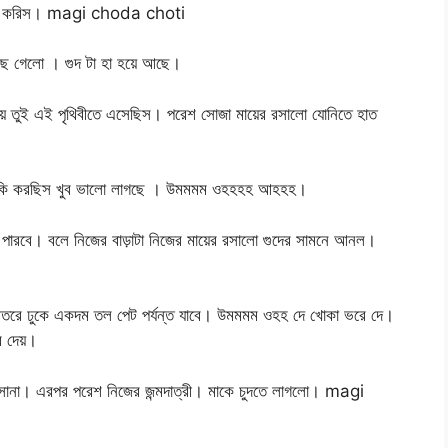
 সঙ্গম করিস। magi choda choti
ছে গেলো । গুদ টা হা হয়ে আছে।
য়ে তুই এই পৃথিবীতে এসেছিস। পরেশ সোজা মায়ের রসালো যোনিতে হাত
ি করছিস খুব ভালো লাগছে । উমমমম ওহহহহ আহহহ।
 পারবে। বলে নিজের বাড়াটা নিজের মায়ের রসালো গুদের সামনে আনল।
রে ঢুকে একদম তল পেট পর্যন্ত যাবে। উমমমম ওহহ দে খোকা ভরে দে।
ে দেয়।
না। এরপর পরেশ নিজের জন্মদাত্রী। মাকে চুদতে লাগলো। magi