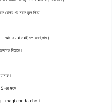
াকে চোদার পর মাকে চুদে দিতে।
দছে । আর আমরা সবাই গল্প করছিলাম।
ইচ্ছেমত দিয়েছে।
ি হাসছে।
। 45 এর মতন।
দুটোই।। magi choda choti