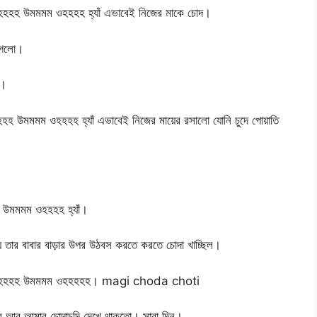
হহহহ উমমমম ওহহহহ হ্যাঁ এভাবেই নিজের মাকে চোদ।
লাগলো।
ো।
উমমমম ওহহহহ হ্যাঁ এভাবেই নিজের মায়ের রসালো যোনি চুদে পোয়াতি
 উমমমম ওহহহহ হ্যাঁ।
 তার বাবার বাড়ার উপর উঠবস করতে করতে চোদা খাচ্ছিল।
হহ আহহহহ উমমমম ওহহহহহ। magi choda choti
আর আমার চোদাচুদি দেখে থাকতো। সারা দিন।