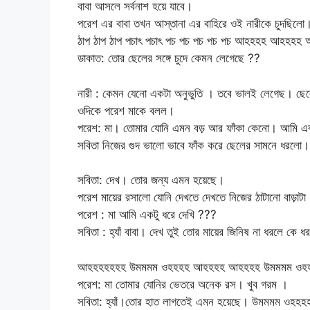
বাবা আসলে সর্বনাশ হয়ে যাবে।
পরেশ এর বাবা তখন আস্তানা এর বাহিরে ওই নারীকে চুদছিলো। 
ঠাপ ঠাপ ঠাপ পচাৎ পচাৎ পচ পচ পচ পচ পচ আহহহহ আহহহহ
ডাকাত: তোর ছেলের সঙ্গে চুদে কেমন লেগেছে ??
নারী : কেমন যেনো একটা অনুভুতি । তবে ভালই লেগেছ। ছে
ওদিকে পরেশ মাকে বলল।
পরেশ: মা। তোমার যোনি এমন বড় আর ফাঁকা কেনো। আমি এক
সবিতা নিজের গুদ ভালো ভাবে ফাঁক করে ছেলের সামনে ধ
সবিতা: দেখ। তোর জন্য এমন হয়েছে।
পরেশ মায়ের রসালো যোনি দেখতে দেখতে নিজের ঠাটানো বাড়াট
পরেশ : মা আমি একটু ধরে দেখি ???
সবিতা : হ্যাঁ বাবা। দেখ তুই তোর মায়ের জিনিষ না ধরলে কে 
আহহহহহহহ উমমমম ওহহহহ আহহহহ আহহহহ উমমমম ওহহহহহ
পরেশ: মা তোমার যোনির ভেতরে অনেক রস। খুব গরম ।
সবিতা: হ্যাঁ।তোর হাত লাগতেই এমন হয়েছে। উমমমম ওহহহ