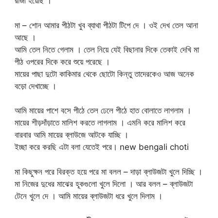
রাজী হয়েছি ।
মা – শোন আমার পীঠটা খুব ব্যাথা পীঠটা টিপে দে । ওই দেখ তেল আনা
আছে ।
আমি তেল নিতে গেলাম । তেল নিয়ে যেই বিছানার দিকে তেকাই দেখি মা
পীঠ ওপরের দিকে করে শুয়ে পরেছে ।
মায়ের পাছা দুটো কাকিমার থেকে ছোটো কিন্তু তাদেরকেও আজ অনেক
বড়ো দেখাচ্ছে ।
আমি মায়ের পাশে বসে পীঠে তেল ঢেলে পীঠে হাত বোলাতে লাগলাম ।
মায়ের শীড়দাঁড়াতে মালিশ করতে লাগলাম । এমনি করে মালিশ করে
বারবার আমি মায়ের ব্লাউজে আটকে যাচ্ছি ।
ইচ্ছা করে করছি এটা বলা যেতেই পরে। new bengali choti
মা কিছুক্ষন পরে বিরক্ত হয়ে পরে মা বলল – দাড়া ব্লাউজটা খুলে দিচ্ছি ।
মা নিজের দুধের মাঝের হূকগুলো খুলে দিলো । আর বলল – ব্লাউজটা
টেনে খুলে দে । আমি মায়ের ব্লাউজটা ধরে খুলে দিলাম ।