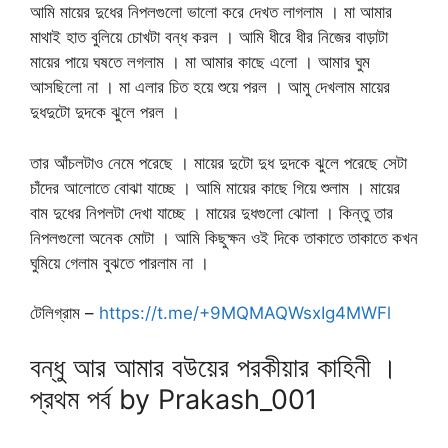
আমি মায়ের দুধের নিপলগুলো ভালো করে দেখত লাগলাম । মা আমার
মাথাই হাত বুলিয়ে চোখটা বন্ধ করল । আমি ধীরে ধীর নিজের বাড়াটা
মায়ের পায়ে ঘষতে লগলাম । মা আমার কাছে এলো । আমার ঘুম
আসছিলো না । মা এলার চিত হয়ে শুয়ে পরল । আমু দেখলাম মায়ের
দুধদুটো দুদকে ঝুলে পরল ।
তার আঁচলটাও নেমে পরেছে । মায়ের দুটো দুধ দুদকে ঝুলে পরেছে সেটা
চাঁদের আলোতে বোঝা যাচ্ছে । আমি মায়ের কাছে গিয়ে শুলাম । মায়ের
বাম দুধের নিপলটা দেখা যাচ্ছে । মায়ের দুধগুলো ঝোলা । কিন্তু তার
নিপলগুলো অনেক মোটা । আমি কিছুক্ষন ওই দিকে তাকাতে তাকাতে কখন
ঘুমিয়ে গেলাম বুঝতে পারলাম না ।
টেলিগ্রাম –
https://t.me/+9MQMAQWsxIg4MWFl
বন্ধু আর আমার বউয়ের পরকীয়ার কাহিনী ।
প্রথম পর্ব by Prakash_001