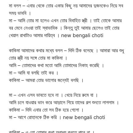
মা বলল – এবার থেকে তোর একার কিছু নয় আমাদের দুজনকেও নিয়ে সব
সময় ভাববি ।
মা – আমি তোর মা হলেও এখন তোর বিবাহিত স্ত্রী । তাই তোকে আমার
বর মেনে নেওয়া তাই স্বাভাবিক । কিন্তু তুই আমার ছেলেও তাই তোর
খেয়াল রাখাটাও আমার দায়িত্ব । new bengali choti
কাকিমা আমাদের কথার মধ্যে বলল – দিদি ঠিক বলেছে । আমারা আর শুধু
তোর স্ত্রী নয় সঙ্গে তোর মা কাকিমা ।
আমি – তোমাদের কথা মতো আমি তোমাদের নিকাহ করেছি ।
মা – আমি যা বলছি তাই কর ।
কাকিমা – আমরা তোর ভালোর জন্যেই বলছি ।
মা – এখন এসব ভাবতে হবে না । খেয়ে নিয়ে রুমে যা ।
আমি চলে যাওয়ার ভান করে আড়ালে গিয়ে তাদের গল্প শুনতে লাগলাম ।
কাকিমা – দিদি এবার তো সব ঠিক হয়ে গেলো ।
মা – আগে রোহানকে ঠিক করি । new bengali choti
কাকিমা – ও তো তোমার কথা অবাধ্য করতে পারে না ।