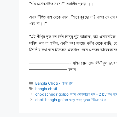
“বডি এক্সারসাইজ মানে?” মিতালীর প্রশ্ন ।।
এবার দীপ্তি পাশ থেকে বলল, “মানে বুঝছো না? বাংলা তে তো 
পারে না।।”
“এই দীপ্তি লুজ বল দিলি কিন্তু তুই আমাকে, বডি এক্সারসাইজ ক
মানিস আর না মানিস, একটা কথা হৃদয়ের গভীর থেকে বলছি, তোর 
মিতালীর কথা শুনে তিনজনে একসাথে হেসে একজন আরেকজনের 
—————————- সুমির বোল্ড এন্ড বিউটিফুল দুদুর ভবিষ্
————————– চলবে
Categories
Bangla Choti - বাংলা চটি
Tags
bangla choti
chodachudir golpo ফটিক চৌকিদারের বউ – 2 by সিধু সর
choti bangla golpo অন্ধ মোহ; প্রথম সিজিন: পর্ব ৩