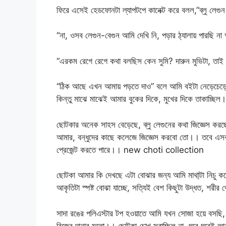
ফিরে এসেই হেডফোনটা ল্যাপটপে কানেক্ট করে বলল,”ব্লু লেগুন
“না, ওসব লেগুন-বেগুন আমি দেখি নি, পড়ার ঠ্যালায় পারছি 
“এরকম রেগে রেগে কথা বলছিস কেন সুমি? দারুন মুভিটা, তা
“ঠিক আছে এখন আমায় পড়তে দাও” বলে আমি বইটা নেড়েচেড়ে
কিন্তু মাঝে মাঝেই আমার বুকের দিকে, মুখের দিকে তাকাচ্ছিল
ছোটকার অনেক সাহস বেড়েছে, ব্লু লেগুনের কথা জিজ্ঞেস করছে
আমার, বন্ধুদের কাছে কলেজে জিজ্ঞেস করবো তো।। তবে এসব
প্রেজেন্ট করতে পারে।। new choti collection
ছোটকা আমার কি দেখছে এটা বোঝার জন্য আমি মাথা্টা নিচু করে
আকৃতিটা স্পষ্ট বোঝা যাচ্ছে, সত্যিই বেশ কিছুটা উদ্ধত, শ
সাদা রঙের পলিএস্টার টপ হওয়াতে আমি যখন সোজা হয়ে বসছি, সা
বিজের দানার মতো।। ছোটকা চোখ সরাচ্ছিল না, ঘুরে ঘুরেই আ