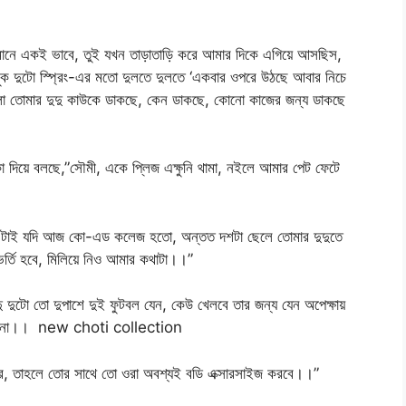
, মানে একই ভাবে, তুই যখন তাড়াতাড়ি করে আমার দিকে এগিয়ে আসছিস,
ুক দুটো স্প্রিং-এর মতো দুলতে দুলতে ‘একবার ওপরে উঠছে আবার নিচে
লো তোমার দুদু কাউকে ডাকছে, কেন ডাকছে, কোনো কাজের জন্য ডাকছে
কা দিয়ে বলছে,”সৌমী, একে প্লিজ এক্ষুনি থামা, নইলে আমার পেট ফেটে
নো, এটাই যদি আজ কো-এড কলেজ হতো, অন্তত দশটা ছেলে তোমার দুদুতে
র্তি হবে, মিলিয়ে নিও আমার কথাটা।।”
ু দুটো তো দুপাশে দুই ফুটবল যেন, কেউ খেলবে তার জন্য যেন অপেক্ষায়
েও না।। new choti collection
রে, তাহলে তোর সাথে তো ওরা অবশ্যই বডি এক্সারসাইজ করবে।।”