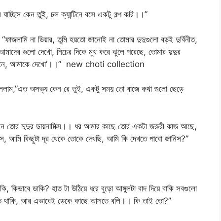
াচ্ছিস কেন তুই, চল ক্যান্টিনে বসে একটু গল্প করি।।”
াজলামি না ডিয়ার, তুমি হয়তো জানোই না তোমার দুদুগুলো বড়ই দুর্বিনীত,
াদের গুলো দেখো, নিচের দিকে মুখ করে ঝুলে পরেছে, তোমার দুদুর
 আমি এখানে, আমাকে দেখো’।।” new choti collection
ললাম,”এত অসভ্য কেন রে তুই, একটু সময় তো বাজে কথা গুলো ছেড়ে
ন তোর দুদুর ডায়নামিক্স।। ধর আমার কাছে তোর একটা জরুরী কাজ আছে,
স, আমি কিছুটা দূর থেকে তোকে দেখছি, আমি কি দেখতে পাবো জানিস?”
ি, কিভাবে ডাকি? হাত টা উঠিয়ে ধরে বুড়ো আঙ্গুলটা বাদ দিয়ে বাকি সবগুলো
করতে থাকি, আর এভাবেই ডেকে কাছে আসতে বলি।। কি তাই তো?”