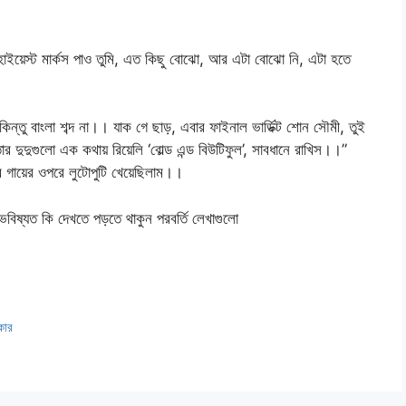
হাইয়েস্ট মার্কস পাও তুমি, এত কিছু বোঝো, আর এটা বোঝো নি, এটা হতে
িন্তু বাংলা শব্দ না।। যাক গে ছাড়, এবার ফাইনাল ভার্ডিক্ট শোন সৌমী, তুই
দুদুগুলো এক কথায় রিয়েলি ‘বোল্ড এন্ড বিউটিফুল’, সাবধানে রাখিস।।”
গায়ের ওপরে লুটোপুটি খেয়েছিলাম।।
যত কি দেখতে পড়তে থাকুন পরবর্তি লেখাগুলো
কার