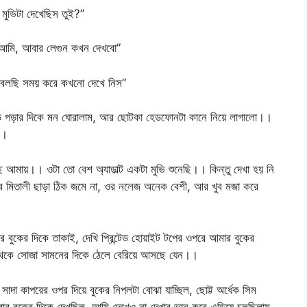
 মুভিটা দেখেছিস তুই?”
না আমি, আবার লেগুন কখন দেখবো”
ই বলছি সময় করে কখনো দেখে নিস”
 পড়ার দিকে মন ঘোরালাম, আর ছোটকা হেডফোনটা কানে নিয়ে লাগালো।।
।।
 আমায়।। ওটা তো বেশ অ্যাডাল্ট একটা মুভি শুনেছি।। কিন্তু দেখা হয় নি
 মিতালী ছাড়া ঠিক জমে না, ওর নলেজ অনেক বেশী, আর খুব মজা করে
 বুকের দিকে তাকাই, দেখি প্রিন্টেড হোয়াইট টপের ওপরে আমার বুকের
রীর থেকে সোজা সামনের দিকে ঠেলে বেরিয়ে আসছে যেন।।
দা কাপরের ওপর দিয়ে বুকের নিপলটা বোঝা যাচ্ছিল, ছোট্ট অর্ধেক সিম
বার বুকের দিকে দেখছিল, আমি দেখেও না দেখার ভান করে এড়িয়ে চলছিলাম,