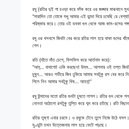
রঘু (রতির দুই পা চওড়া করে ফাঁক করে ওর জঙ্ঘার মাঝখানে মুখ
“সারাদিন তো তোকে শুধু আমার এই ডান্ডা দিয়ে চষেছি রে বেশ্
পরিষ্কার করে। তোর ওই ডবকা গুদ থেকে আজ কাম-রসের গঙ্
রঘু ওর খসখসে জিবটা বের করে রতির লাল হয়ে থাকা গুদের খাঁজ
গেল।
রতি (দাঁতে দাঁত চেপে, ফিসফিস করে আর্তনাদ করে):
“আহ্‌… বাবাগো! একি করছেন! উমম… আপনার ওই তপ্ত জিবটা যখ
চুষুন… আরও গভীরে জিব ঢুকিয়ে আমার সবটুকু রস বের করে
গিলে নিন আমার সবটুকু বিষ… আহহ্‌!”
রঘু উন্মাদের মতো রতির গুদটা চুষতে লাগল। রতির গুদ থেকে গ
নোনতা আঠালো রসটুকু তৃপ্তি করে শব্দ করে চাটছে। রতি বিছা
রতির তৃষ্ণা এবার চরমে। ও রঘুকে টেনে তুলে নিজে উঠে বসল
মুণ্ডুটা তখন উত্তেজনায় লাল হয়ে ফেটে পড়ছে।