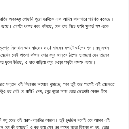
আর রতির অবরুদ্ধ গোঙানি পুরো ঘরটাকে এক আদিম কামাগারে পরিণত করেছে।
 ধরছে। লেপটা থরথর করে কাঁপছে, যেন তার নিচে দুটো ক্ষুধার্ত পশু একে
প্ত নিঃশ্বাস আর মাংসের সাথে মাংসের সপাটে ঘর্ষণের শব্দ। রঘু এখন
েঝের সেই পাতলা কাঁথার ওপর রঘুর জান্তব ঠাপের শব্দগুলো যেন তালের
ায় ফুলে উঠছে, ও হাত বাড়িয়ে রঘুর চওড়া ঘাড়টা খামচে ধরছে।
জাত সন্তান ওই বিছানায় অঘোরে ঘুমাচ্ছে, আর তুই তার পাশেই এই মেঝেতে
টুও ডর নেই রে মাগী? দেখ, রঘুর ডান্ডা আজ তোর ভেতরটা কেমন চিরে
 শুধু তোর ওই মরণ-বাড়াটার কাঙাল। তুই চুদছিস বলেই তো আমার এই
ছিস তো কী হয়েছে? ও বড় হয়ে যেন ওর বাপের মতো হিজড়া না হয়, তোর