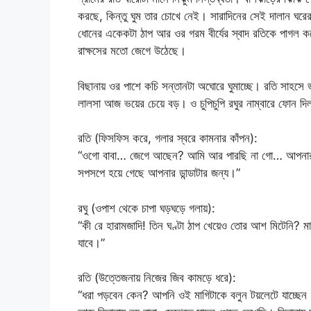
করছে, কিন্তু ঘুম তার চোখে নেই। সারাদিনের সেই দালান ঘরের
ধোনের একেকটা ঠাপ আর ওর গরম বীর্যের স্বাদ রতিকে পাগল ক
রাক্ষসের মতো জেগে উঠেছে।
বিছানায় ওর পাশে কচি সন্তানটা অঘোরে ঘুমাচ্ছে। রতি সাহসে
লালসা আজ ভয়ের চেয়ে বড়। ও চুপিচুপি রঘুর নাম্বারে ফো
রতি (ফিসফিস করে, গলার স্বরে কামনার কাঁপন):
“ওগো বাবা… জেগে আছেন? আমি আর পারছি না গো… আপনার ওই
সপসপে হয়ে গেছে আপনার ডান্ডাটার জন্য।”
রঘু (ওপাশ থেকে চাপা ঘড়ঘড়ে গলায়):
“কী রে হারামজাদি! তিন ঘণ্টা ঠাপ খেয়েও তোর আশ মিটেনি? মাগ
যাবে।”
রতি (উত্তেজনায় নিজের জিব কামড়ে ধরে):
“ধরা পড়বেন কেন? আপনি ওই মাগিটাকে বলুন টয়লেটে যাচ্ছে