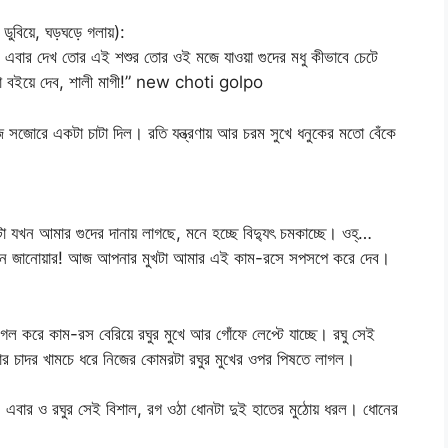
 ডুবিয়ে, ঘড়ঘড়ে গলায়):
যা! এবার দেখ তোর এই শশুর তোর ওই মজে যাওয়া গুদের মধু কীভাবে চেটে
গা বইয়ে দেব, শালী মাগী!” new choti golpo
ে সজোরে একটা চাটা দিল। রতি যন্ত্রণায় আর চরম সুখে ধনুকের মতো বেঁকে
ন আমার গুদের দানায় লাগছে, মনে হচ্ছে বিদ্যুৎ চমকাচ্ছে। ওহ্‌…
 নিন জানোয়ার! আজ আপনার মুখটা আমার এই কাম-রসে সপসপে করে দেব।
লগল করে কাম-রস বেরিয়ে রঘুর মুখে আর গোঁফে লেপ্টে যাচ্ছে। রঘু সেই
নার চাদর খামচে ধরে নিজের কোমরটা রঘুর মুখের ওপর পিষতে লাগল।
। এবার ও রঘুর সেই বিশাল, রগ ওঠা ধোনটা দুই হাতের মুঠোয় ধরল। ধোনের