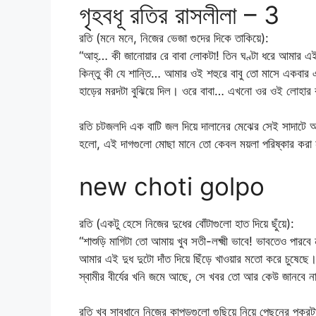
গৃহবধূ রতির রাসলীলা – 3
রতি (মনে মনে, নিজের ভেজা গুদের দিকে তাকিয়ে):
“আহ্‌… কী জানোয়ার রে বাবা লোকটা! তিন ঘণ্টা ধরে আমার এ
কিন্তু কী যে শান্তি… আমার ওই শহুরে বাবু তো মাসে একবার
হাড়ের মরদটা বুঝিয়ে দিল। ওরে বাবা… এখনো ওর ওই লোহার র
রতি চটজলদি এক বাটি জল দিয়ে দালানের মেঝের সেই সাদাটে আ
হলো, এই দাগগুলো মোছা মানে তো কেবল ময়লা পরিষ্কার করা ন
new choti golpo
রতি (একটু হেসে নিজের দুধের বোঁটাগুলো হাত দিয়ে ছুঁয়ে):
“শাশুড়ি মাগিটা তো আমায় খুব সতী-লক্ষ্মী ভাবে! ভাবতেও পারবে
আমার এই দুধ দুটো দাঁত দিয়ে ছিঁড়ে খাওয়ার মতো করে চুষেছে।
স্বামীর বীর্যের খনি জমে আছে, সে খবর তো আর কেউ জানবে না।
রতি খুব সাবধানে নিজের কাপড়গুলো গুছিয়ে নিয়ে পেছনের পুকুর