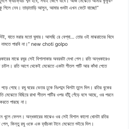
ুদলে ক্যাঁচক্যাঁচ শব্দ হবে, সবাই জেগে যাবে। আজ মেঝেতে আমায় কুকুর-
ুকু গিলে নেব। তাড়াতাড়ি আসুন, আমার গুদটা এখন ফেটে যাচ্ছে!”
 দিই, যাতে মরার মতো ঘুমায়। আসছি রে বেশ্যা… তোর ওই মাঝরাতের খিদে
ে নামতে পারবি না।” new choti golpo
ন্ধকারের মাঝে রঘুর সেই বিশালাকার অবয়বটা দেখা গেল। রতি অন্ধকারেও
 ঠোঁট চাটল। রতি আগে থেকেই মেঝেতে একটা শীতল পাটি আর কাঁথা পেতে
 পড়ে গেছে। রঘু ঘরের ভেতর ঢুকে নিঃশব্দে খিলটা তুলে দিল। রতির বুকের
রতি মেঝেতে বিছিয়ে রাখা শীতল পাটির ওপর হাঁটু গেঁড়ে বসে আছে, ওর পরনে
ল করতে পারছে না।
টানে খুলে ফেলল। অন্ধকারের মাঝেও ওর সেই বিশাল কালো ধোনটা রতির
গেল, কিন্তু রঘু ওকে এক হ্যাঁচকা টানে মেঝেতে শুইয়ে দিল।