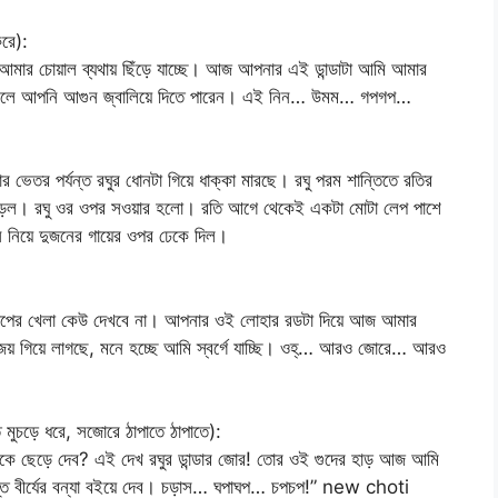
করে):
আমার চোয়াল ব্যথায় ছিঁড়ে যাচ্ছে। আজ আপনার এই ডান্ডাটা আমি আমার
ে ঢুকলে আপনি আগুন জ্বালিয়ে দিতে পারেন। এই নিন… উমম… গপগপ…
ার ভেতর পর্যন্ত রঘুর ধোনটা গিয়ে ধাক্কা মারছে। রঘু পরম শান্তিতে রতির
ে পড়ল। রঘু ওর ওপর সওয়ার হলো। রতি আগে থেকেই একটা মোটা লেপ পাশে
 নিয়ে দুজনের গায়ের ওপর ঢেকে দিল।
াপের খেলা কেউ দেখবে না। আপনার ওই লোহার রডটা দিয়ে আজ আমার
 গিয়ে লাগছে, মনে হচ্ছে আমি স্বর্গে যাচ্ছি। ওহ্‌… আরও জোরে… আরও
 মুচড়ে ধরে, সজোরে ঠাপাতে ঠাপাতে):
তোকে ছেড়ে দেব? এই দেখ রঘুর ডান্ডার জোর! তোর ওই গুদের হাড় আজ আমি
ত বীর্যের বন্যা বইয়ে দেব। চড়াস… ঘপাঘপ… চপচপ!” new choti