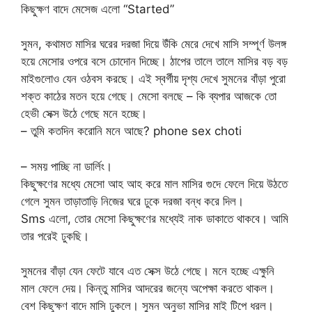
কিছুক্ষণ বাদে মেসেজ এলো “Started”
সুমন, কথামত মাসির ঘরের দরজা দিয়ে উঁকি মেরে দেখে মাসি সম্পূর্ণ উলঙ্গ
হয়ে মেসোর ওপরে বসে চোদোন দিচ্ছে। ঠাপের তালে তালে মাসির বড় বড়
মাইগুলোও যেন ওঠবস করছে। এই স্বর্গীয় দৃশ্য দেখে সুমনের বাঁড়া পুরো
শক্ত কাঠের মতন হয়ে গেছে। মেসো বলছে – কি ব্যপার আজকে তো
হেভী সেক্স উঠে গেছে মনে হচ্ছে।
– তুমি কতদিন করোনি মনে আছে? phone sex choti
– সময় পাচ্ছি না ডার্লিং।
কিছুক্ষণের মধ্যে মেসো আহ আহ করে মাল মাসির গুদে ফেলে দিয়ে উঠতে
গেলে সুমন তাড়াতাড়ি নিজের ঘরে ঢুকে দরজা বন্ধ করে দিল।
Sms এলো, তোর মেসো কিছুক্ষণের মধ্যেই নাক ডাকাতে থাকবে। আমি
তার পরেই ঢুকছি।
সুমনের বাঁড়া যেন ফেটে যাবে এত সেক্স উঠে গেছে। মনে হচ্ছে এক্ষুনি
মাল ফেলে দেয়। কিন্তু মাসির আদরের জন্যে অপেক্ষা করতে থাকল।
বেশ কিছুক্ষণ বাদে মাসি ঢুকলে। সুমন অনুভা মাসির মাই টিপে ধরল।