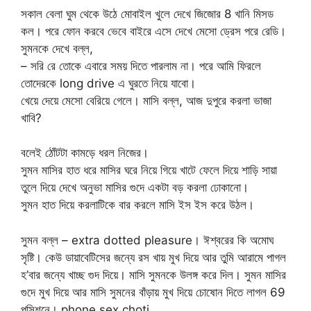
সকাল বেলা ঘুম থেকে উঠে মোবাইল খুলে দেখে জিজোর 8 খানি মিসড
কল। পরে ফোন করবে ভেবে বাইরে এসে দেখে মেসো ড্রেস পরে রেডি।
সুমনকে দেখে বল্ল,
– সরি রে তোকে এবারে সময় দিতে পারলাম না। পরে আমি ফিরলে
তোদেরকে long drive এ ঘুরতে নিয়ে যাবো।
খেয়ে দেয়ে মেসো বেরিয়ে গেলে। মাসি বল্ল, আজ দুপুরে করলা ভাজা
খাবি?
বলেই ঠোঁটটা কামড়ে ধরল নিজের।
সুমন মাসির হাত ধরে মাসির ঘরে নিয়ে গিয়ে খাটে ফেলে দিয়ে শাড়ি সায়া
তুলে দিয়ে দেখে অনুভা মাসির গুদে একটা বড় করলা ঢোকানো।
সুমন হাত দিয়ে করলাটিকে বার করলে মাসি ইস ইস করে উঠল।
সুমন বল্ল – extra dotted pleasure। ঈশ্বরের কি অমোঘ
সৃষ্টি। কেউ ডায়াবেটিসের জন্যে রস খায় মুখ দিয়ে আর তুমি আরামে পাগল
হ’বার জন্যে খাচ্ছ গুদ দিয়ে। মাসি সুমনকে উলঙ্গ করে দিল। সুমন মাসির
গুদে মুখ দিয়ে আর মাসি সুমনের বাঁড়ায় মুখ দিয়ে চোষোন দিতে লাগল 69
পসিশনে। phone sex choti