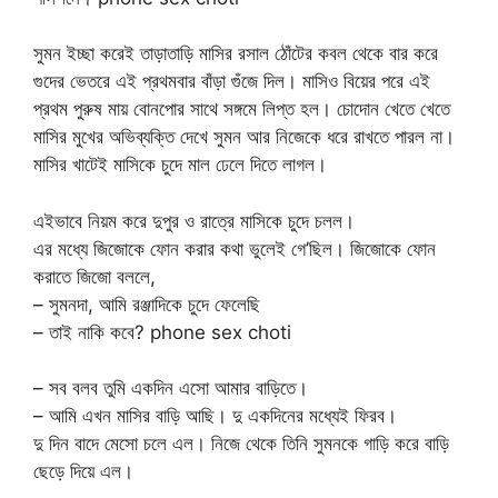
সুমন ইচ্ছা করেই তাড়াতাড়ি মাসির রসাল ঠোঁটের কবল থেকে বার করে
গুদের ভেতরে এই প্রথমবার বাঁড়া গুঁজে দিল। মাসিও বিয়ের পরে এই
প্রথম পুরুষ মায় বোনপোর সাথে সঙ্গমে লিপ্ত হল। চোদোন খেতে খেতে
মাসির মুখের অভিব্যক্তি দেখে সুমন আর নিজেকে ধরে রাখতে পারল না।
মাসির খাটেই মাসিকে চুদে মাল ঢেলে দিতে লাগল।
এইভাবে নিয়ম করে দুপুর ও রাত্রে মাসিকে চুদে চলল।
এর মধ্যে জিজোকে ফোন করার কথা ভুলেই গে’ছিল। জিজোকে ফোন
করাতে জিজো বললে,
– সুমনদা, আমি রঞ্জাদিকে চুদে ফেলেছি
– তাই নাকি কবে? phone sex choti
– সব বলব তুমি একদিন এসো আমার বাড়িতে।
– আমি এখন মাসির বাড়ি আছি। দু একদিনের মধ্যেই ফিরব।
দু দিন বাদে মেসো চলে এল। নিজে থেকে তিনি সুমনকে গাড়ি করে বাড়ি
ছেড়ে দিয়ে এল।