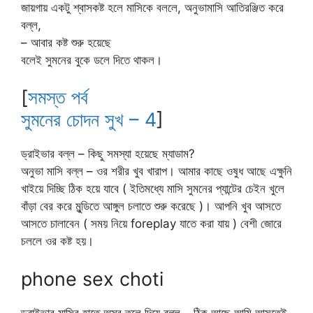
জায়গায় একটু শ্বাসকষ্ট হলে মাসিকে বললে, অনুভামাসি আতিরঞ্জিত করে
বল্ল,
– আবার কষ্ট শুরু হয়েছে
বলেই সুমনের বুকে ডলে দিতে থাকল।
[
সমস্ত পর্ব
সুমনের চোদন সুখ – 4
]
ড্রাইভার বল্ল – কিছু সমস্যা হয়েছে ম্যাডাম?
অনুভা মাসি বল্ল – ওর শরীর খুব খারাপ। আমার কাছে ওষুধ আছে এক্ষুনি
খাইয়ে দিচ্ছি ঠিক হয়ে যাবে ( ইতিমধ্যে মাসি সুমনের প্যান্টের চেইন খুলে
বাঁড়া বের করে মুন্ডিতে আঙ্গুল চলাতে শুরু করেছে )। আপনি খুব আসতে
আসতে চালাবেন ( সময় নিয়ে foreplay যাতে করা যায় ) বেশী জোরে
চললে ওর কষ্ট হয়।
phone sex choti
ড্রাইভার মাসির হাতে অস্ত্র তুলে দিয়ে বল্ল – ঠিক আছে আমি আসতেই