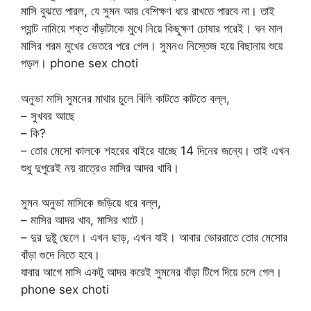
মাসি বুঝতে পারল, যে সুমন আর বেশিক্ষণ ধরে রাখতে পারবে না। তাই
প্যান্ট নামিয়ে শক্ত বাঁড়াটাকে মুখে নিয়ে কিছুক্ষণ চোষার পরেই। ঘন মাল
মাসির গরম মুখের ভেতরে পরে গেল। সুমনও নিস্তেজ হয়ে বিছানায় শুয়ে
পড়ল। phone sex choti
অনুভা মাসি সুমনের মাথার চুলে বিলি কাটতে কাটতে বল্ল,
– সুখবর আছে
– কি?
– তোর মেসো কালকে শহরের বাইরে যাচ্ছে 14 দিনের জন্যে। তাই এখন
শুধু দুপুরেই নয় রাত্রেও মাসির আদর খাবি।
সুমন অনুভা মাসিকে জড়িয়ে ধরে বল্ল,
– মাসির আদর খাব, মাসির খাটে।
– দুর দুষ্টু ছেলে। এখন ছাড়, এখন যাই। আবার ভোররাতে তোর মেসোর
বাঁড়া গুদে নিতে হবে।
যাবার আগে মাসি একটু আদর করেই সুমনের বাঁড়া টিপে দিয়ে চলে গেল।
phone sex choti