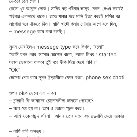
ভেতরে চলে গেল।
মেসো খুব আমুদে লোক। মাসির বড় পরিবার ভাসুর, ননদ, দেওর সবারই
পরিবার একসাথে থাকে। রাতে খাবার পরে মাসি ইচ্ছা করেই মাসির ঘর
লাগোয়া ঘরে থাকতে দিল। মাসি খাটো গলায় শোবার আগে বলে দিল,
– messege করে কথা বলছি।
সুমন মোবাইলএ messege type করে লিখল, “বলো”
“আমি যখন তোর মেসোর চোদোন খাবো, তোকে লিখব : started।
দরজা ভেজানো থাকবে তুই ঘরে উঁকি দিয়ে দেখে নিবি।”
“Ok”
মেসেজ শেষ করে সুমন ইন্দ্রাণীকে ফোন করল. phone sex choti
ওপার থেকে ভেসে এল – বল
– চন্দ্রাণী কি আমাদের চোদোনলীলা জানতে পেরেছে?
– মনে তো হয় না। তবে ও তোকে পছন্দ করে।
– আমি ওকে পছন্দ করিনা। আমার তোর মতন বড় দুদুয়ালি মেয়ে দরকার।
– লাথি খাবি অসভ্য।