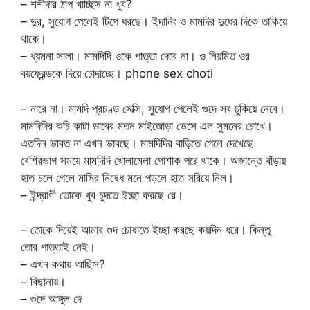
– শশীদার ঠাপ খাচ্ছিস না খুব?
– দুর, সুযোগ পেলেই টিপে ধরছে। ইদানিং ও মামদির দুধের দিকে তাকিয়ে
থাকে।
– ধ্যমনা সালা। মামদিদি ওকে পাত্তা দেবে না। ও নিয়মিত ওর
বয়ফ্রেন্ডকে দিয়ে চোদাচ্ছে। phone sex choti
– নারে না। মামদি প্রচণ্ড সেক্সি, সুযোগ পেলেই গুদে সব ঢুকিয়ে নেবে।
মামদিদির কচি কাটা ডাবের মতন মাইজোড়া ভেসে এল সুমনের চোখে।
এতদিন ভাবত না এখন ভাবছে। মামদিদির বাড়িতে গেলে দেখেছে
বেশিরভাগ সময়ে মামদিদি খোলামেলা পোশাক পরে থাকে। অজান্তে বাঁড়ায়
হাত চলে গেলে মাসির নিষেধ মনে পড়লে হাত সরিয়ে নিল।
– ইন্দ্রাণী তোকে খুব চুদতে ইচ্ছা করছে রে।
– তোকে দিয়েই আমার গুদ চোষাতে ইচ্ছা করছে কয়দিন ধরে। কিন্তু
তোর পাত্তাই নেই।
– এখন কথায় আছিস?
– বিছানায়।
– গুদে আঙ্গুল দে