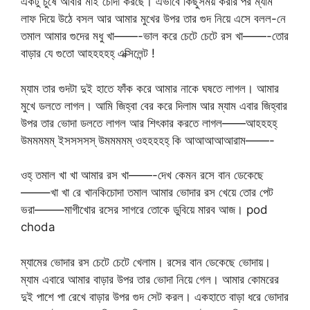
একটু চুষে আবার মাই চোদা করছে। এভাবে কিছুসময় করার পর ম্যাম
লাফ দিয়ে উঠে বসল আর আমার মুখের উপর তার গুদ নিয়ে এসে বলল-নে
তমাল আমার গুদের মধু খা——-ভাল করে চেটে চেটে রস খা——-তোর
বাড়ার যে গুতো আহহহহহ্ এক্সিলেন্ট !
ম্যাম তার গুদটা দুই হাতে ফাঁক করে আমার নাকে ঘষতে লাগল। আমার
মুখে ডলতে লাগল। আমি জিহ্বা বের করে দিলাম আর ম্যাম এবার জিহ্বার
উপর তার ভোদা ডলতে লাগল আর শিৎকার করতে লাগল——আহহহহ্
উমমমমম্ ইসসসসস্ উমমমমম্ ওহহহহহ্ কি আআআআআরাম——-
ওহ্ তমাল খা খা আমার রস খা——-দেখ কেমন রসে বান ডেকেছে
——–খা খা রে খানকিচোদা তমাল আমার ভোদার রস খেয়ে তোর পেট
ভরা——–মাগীখোর রসের সাগরে তোকে ডুবিয়ে মারব আজ। pod
choda
ম্যামের ভোদার রস চেটে চেটে খেলাম। রসের বান ডেকেছে ভোদায়।
ম্যাম এবারে আমার বাড়ার উপর তার ভোদা নিয়ে গেল। আমার কোমরের
দুই পাশে পা রেখে বাড়ার উপর গুদ সেট করল। একহাতে বাড়া ধরে ভোদার