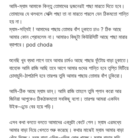
আমি-ম্যাম আমাকে কিন্তু তোমাদের দুজনেরই পাছা মারতে দিতে হবে।
তোমাদের যে থলথলে সেক্সি পাছা তা না মারতে পারলে যেন ঠিকমতো শান্তি
হয় না।
ম্যাম-সত্যিই ! আমাদের পাছায় তোমার বাঁশ ঢুকাতে চাও ? ঠিক আছে
আমার কোন প্রোবলেম না। আমারও কিছুটা কিউরিসিটি আছে পাছা মারার
ব্যাপারে। pod choda
শুনেছি খুব ব্যথা লাগে তবে আবার চার্মও আছে পাছার ফুঁটোয় বাড়া ঢুকাতে।
যাহোক আমি রাজি আছি তবে আগে আমার গুদের শান্তি হবে তৃপ্তি মিটিয়ে
চোদাচুদি-ঠাপাঠাপি হবে তারপর তুমি আমার পাছায় তোমার বাঁশ ঢুকিয়ো।
আমি-ঠিক আছে ম্যাম ডান্। আমি রাজি তাহলে তুমি প্লান করো আর
জিনিয়া আপুকেও ঠিকঠাকমতো সবকিছু বলো। তারপর আমরা একদিন
উইক-এন্ডে বের হয়ে পড়ি।
এসব কথা বলতে বলতে আমাদের একঘন্টা কেটে গেল। ম্যাম এরমধ্যে
আমার বাড়া নিয়ে খেলতে শুরু করেছে। কথার মাঝেই ম্যাম আমার বাড়া
খেঁচে দিচ্ছে। নরম বাড়া এদিক-ওদিক দোল খাচ্ছে। ম্যাম বাড়ার মুন্ডি