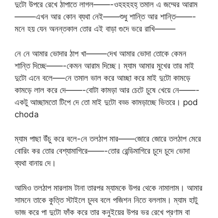
দুটো উপরে রেখে ঠাপাতে লাগল——-ওহহহহহ্ তমাল এ জম্মের আরাম
——–এখন আর কোন ব্যথা নেই——শুধু শান্তি আর শান্তি——-
মনে হয় যেন অনন্তকাল তোর এই বাড়া গুদে ভরে রাখি——–
নে নে আমার ভোদার ঠাপ খা——–দেখ আমার ভোদা তোকে কেমন
শান্তি দিচ্ছে——-কেমন আরাম দিচ্ছে। ম্যাম আমার মুখের তার মাই
দুটো এনে বলে—–নে তমাল ভাল করে আচ্ছা করে মাই দুটো কামড়ে
কামড়ে লাল করে দে——-বোটা কামড়া আর চেটে চুষে খেয়ে নে——-
একটু আচ্ছামতো টিপে দে তো মাই দুটো বড্ড কামড়াচ্ছে ভিতরে। pod
choda
ম্যাম পাছা উঁচু করে বলে-নে তলঠাপ মার——জোরে জোরে তলঠাপ মেরে
বোরিং কর তোর বেশ্যামাগিরে——-তোর রেন্ডিমাগিরে চুদে চুদে ভোদা
ব্যথা বানায় দে।
আমিও তলঠাপ মারলাম টানা তারপর ম্যামকে উপর থেকে নামালাম। আমার
সামনে তাকে কুত্তি স্টাইলে চুদব বলে পজিশন নিতে বললাম। ম্যাম হাটু
ভাজ করে পা দুটো ফাঁক করে তার কনুইয়ের উপর ভর রেখে প্রণাম বা