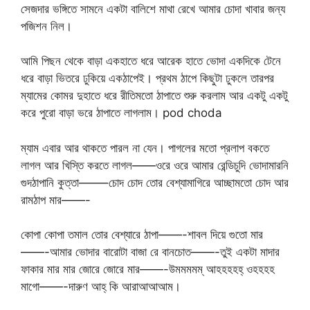
সেজদার ভঙ্গিতে সামনে একটা বালিশে মাথা রেখে আমার চোদা খাবার জন্য
পজিশন নিল।
আমি পিছন থেকে বাড়া একহাতে ধরে আরেক হাতে ভোদা একদিকে টেনে
ধরে বাড়া ভিতরে ঢুকিয়ে একঠাপেই। প্রথম ঠাপে কিছুটা ঢুকলে তারপর
ম্যামের কোমর দুহাতে ধরে রীতিমতো ঠাপাতে শুরু করলাম আর একটু একটু
করে পুরো বাড়া ভরে ঠাপাতে লাগলাম। pod choda
ম্যাম এবার আর থাকতে পারল না যেন। পাগলের মতো প্রলাপ বকতে
লাগল আর খিস্তি করতে লাগল——ওরে ওরে আমার রেন্ডিচুদি ভোদামারনি
গুদঠাপানি কুত্তা——–চোদ চোদ তোর বেশ্যামাগিরে আচ্ছামতো চোদ আর
রামঠাপ মার——-
কোপা কোপা তমাল তোর বেশ্যারে ঠাপা——-শাবল দিয়ে গুতো মার
——-আমার ভোদার বারোটা বাজা রে বানচোত——-তুই একটা মাদার
ফাকার মার মার জোরে জোরে মার——-উমমমমম্ আহহহহহ্ ওহহহহ
মাগো——-দারুণ আহ্ কি আরাআআআম।