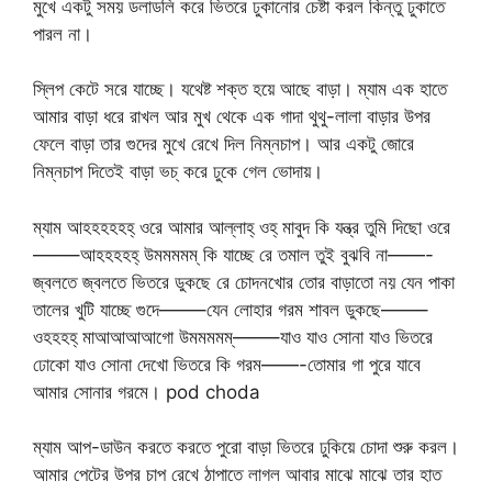
মুখে একটু সময় ডলাডলি করে ভিতরে ঢুকানোর চেষ্টা করল কিন্তু ঢুকাতে
পারল না।
স্লিপ কেটে সরে যাচ্ছে। যথেষ্ট শক্ত হয়ে আছে বাড়া। ম্যাম এক হাতে
আমার বাড়া ধরে রাখল আর মুখ থেকে এক গাদা থুথু-লালা বাড়ার উপর
ফেলে বাড়া তার গুদের মুখে রেখে দিল নিম্নচাপ। আর একটু জোরে
নিম্নচাপ দিতেই বাড়া ভচ্ করে ঢুকে গেল ভোদায়।
ম্যাম আহহহহহহ্ ওরে আমার আল্লাহ্ ওহ্ মাবুদ কি যন্ত্র তুমি দিছো ওরে
——–আহহহহহ্ উমমমমম্ কি যাচ্ছে রে তমাল তুই বুঝবি না——-
জ্বলতে জ্বলতে ভিতরে ডুকছে রে চোদনখোর তোর বাড়াতো নয় যেন পাকা
তালের খুটি যাচ্ছে গুদে——–যেন লোহার গরম শাবল ডুকছে——–
ওহহহহ্ মাআআআআগো উমমমমম্——–যাও যাও সোনা যাও ভিতরে
ঢোকো যাও সোনা দেখো ভিতরে কি গরম——-তোমার গা পুরে যাবে
আমার সোনার গরমে। pod choda
ম্যাম আপ-ডাউন করতে করতে পুরো বাড়া ভিতরে ঢুকিয়ে চোদা শুরু করল।
আমার পেটের উপর চাপ রেখে ঠাপাতে লাগল আবার মাঝে মাঝে তার হাত