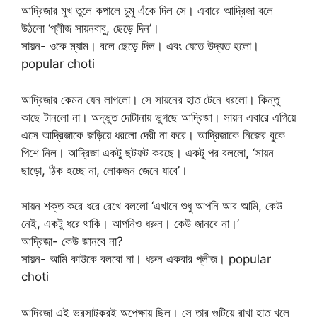
আদ্রিজার মুখ তুলে কপালে চুমু এঁকে দিল সে। এবারে আদ্রিজা বলে
উঠলো ‘প্লীজ সায়নবাবু, ছেড়ে দিন’।
সায়ন- ওকে ম্যাম। বলে ছেড়ে দিল। এবং যেতে উদ্যত হলো।
popular choti
আদ্রিজার কেমন যেন লাগলো। সে সায়নের হাত টেনে ধরলো। কিন্তু
কাছে টানলো না। অদ্ভুত দোটানায় ভুগছে আদ্রিজা। সায়ন এবারে এগিয়ে
এসে আদ্রিজাকে জড়িয়ে ধরলো দেরী না করে। আদ্রিজাকে নিজের বুকে
পিশে নিল। আদ্রিজা একটু ছটফট করছে। একটু পর বললো, ‘সায়ন
ছাড়ো, ঠিক হচ্ছে না, লোকজন জেনে যাবে’।
সায়ন শক্ত করে ধরে রেখে বললো ‘এখানে শুধু আপনি আর আমি, কেউ
নেই, একটু ধরে থাকি। আপনিও ধরুন। কেউ জানবে না।’
আদ্রিজা- কেউ জানবে না?
সায়ন- আমি কাউকে বলবো না। ধরুন একবার প্লীজ। popular
choti
আদ্রিজা এই ভরসাটুকুরই অপেক্ষায় ছিল। সে তার গুটিয়ে রাখা হাত খুলে