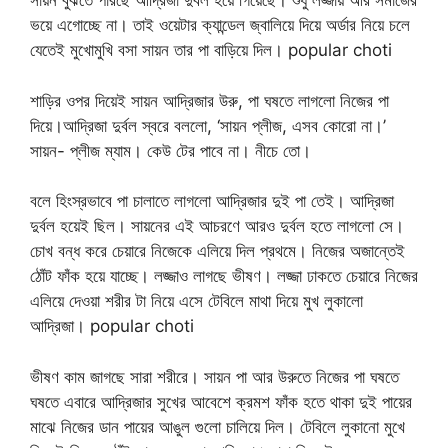
সায়ন বুঝতে পারছে আদ্রিজা দুর্বল হয়ে গিয়েছে। শুধু লজ্জায় আর সমাজের
ভয়ে এগোচ্ছে না। তাই ওয়েটার ক্যান্ডেল জ্বালিয়ে দিয়ে অর্ডার নিয়ে চলে
যেতেই মুখোমুখি বসা সায়ন তার পা বাড়িয়ে দিল। popular choti
শাড়ির ওপর দিয়েই সায়ন আদ্রিজার উরু, পা ঘষতে লাগলো নিজের পা
দিয়ে।আদ্রিজা দুর্বল স্বরে বললো, ‘সায়ন প্লীজ, এসব কোরো না।’
সায়ন- প্লীজ ম্যাম। কেউ টের পাবে না। নীচে তো।
বলে হিংস্রভাবে পা চালাতে লাগলো আদ্রিজার দুই পা তেই। আদ্রিজা
দুর্বল হয়েই ছিল। সায়নের এই আচরণে আরও দুর্বল হতে লাগলো সে।
চোখ বন্ধ করে চেয়ারে নিজেকে এলিয়ে দিল প্রথমে। নিজের অজান্তেই
ঠোঁট ফাঁক হয়ে যাচ্ছে। লজ্জাও লাগছে ভীষণ। লজ্জা ঢাকতে চেয়ারে নিজের
এলিয়ে দেওয়া শরীর টা নিয়ে এসে টেবিলে মাথা দিয়ে মুখ লুকালো
আদ্রিজা। popular choti
ভীষণ কাম জাগছে সারা শরীরে। সায়ন পা আর উরুতে নিজের পা ঘষতে
ঘষতে এবারে আদ্রিজার সুখের আবেশে ক্রমশ ফাঁক হতে থাকা দুই পায়ের
মাঝে নিজের ডান পায়ের আঙুল গুলো চালিয়ে দিল। টেবিলে লুকানো মুখে