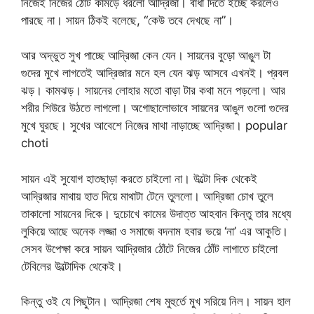
নিজেই নিজের ঠোঁট কামড়ে ধরলো আদ্রিজা। বাধা দিতে ইচ্ছে করলেও
পারছে না। সায়ন ঠিকই বলেছে, “কেউ তবে দেখছে না”।
আর অদ্ভুত সুখ পাচ্ছে আদ্রিজা কেন যেন। সায়নের বুড়ো আঙুল টা
গুদের মুখে লাগতেই আদ্রিজার মনে হল যেন ঝড় আসবে এখনই। প্রবল
ঝড়। কামঝড়। সায়নের লোহার মতো বাড়া টার কথা মনে পড়লো। আর
শরীর শিউরে উঠতে লাগলো। অগোছালোভাবে সায়নের আঙুল গুলো গুদের
মুখে ঘুরছে। সুখের আবেশে নিজের মাথা নাড়াচ্ছে আদ্রিজা। popular
choti
সায়ন এই সুযোগ হাতছাড়া করতে চাইলো না। উল্টো দিক থেকেই
আদ্রিজার মাথায় হাত দিয়ে মাথাটা টেনে তুললো। আদ্রিজা চোখ তুলে
তাকালো সায়নের দিকে। দুচোখে কামের উদাত্ত আহবান কিন্তু তার মধ্যে
লুকিয়ে আছে অনেক লজ্জা ও সমাজে বদনাম হবার ভয়ে ‘না’ এর আকুতি।
সেসব উপেক্ষা করে সায়ন আদ্রিজার ঠোঁটে নিজের ঠোঁট লাগাতে চাইলো
টেবিলের উল্টোদিক থেকেই।
কিন্তু ওই যে পিছুটান। আদ্রিজা শেষ মুহুর্তে মুখ সরিয়ে নিল। সায়ন হাল