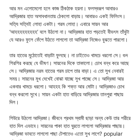
আর মন এলোমেলো হলে কাজ ঠিকঠাক হয়না। ফলস্বরূপ আবারও
আদ্রিজার হাত অসাবধানতায় ঠেকলো বাড়ায়। আবারও একই ফিলিংস।
সত্যি সত্যিই লোহা একটা। গরম লোহা। এবারে সায়ন আর
‘আহহহহহহহহহ’ বলে উঠলো না। আদ্রিজার হাত পড়তেই বীভৎস তাঁবুটা
যে আরও ফুলে ফেঁপে উঠতে লাগলো তা আদ্রিজা নিজেও বুঝতে পারলো।
তার হাতের মুঠোতেই বাড়াটা ফুলছে। না চাইতেও খামচে ধরলো সে। গুদ
শিরশির করছে যে ভীষণ। সায়নের দিকে তাকালো। চোখ বন্ধ করে আছে
সে। আদ্রিজার নরম হাতের গরম চাপে তার বাড়া। এ তো সুখ নেবারই
সময়। সায়নের মুখ দেখেই বোঝা যাচ্ছে সুখ পাচ্ছে সে। আদ্রিজা আর
একবার খামচে ধরলো। আহহহ কি শক্ত আর মোটা। আদ্রিজাও চোখ
বন্ধ করলো সুখে। সায়ন একটা হাত বাড়িয়ে আদ্রিজার তানপুরা পাছায়
দিল।
শিউরে উঠলো আদ্রিজা। জীবনে প্রথম স্বামী ছাড়া অন্য কেউ তার শরীরে
হাত দিল এভাবে। সায়নের পাকা হাত ঘুরতে লাগলো আদ্রিজার পাছায়।
আদ্রিজা ভাবতে লাগলো পাছা টেপাতেও এতো সুখ লাগে? popular