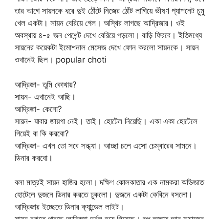
তার আগে সায়নকে ধরে দুই ঠোঁটে নিজের ঠোঁট লাগিয়ে ভীষণ প্যাশনেট চুমু
খেল একটা। সায়ন বেরিয়ে গেল। অস্থির লাগছে আদ্রিজার। ওই
অবস্থায় ৪-৫ জন পেশেন্ট দেখে বেরিয়ে পড়লো। বাড়ি ফিরবে। ইতিমধ্যে
সায়নের কয়েকটা ইমোশনাল মেসেজ দেখে ফোন করলো সায়নকে। সায়ন
ওখানেই ছিল। popular choti
আদ্রিজা- তুমি কোথায়?
সায়ন- এখানেই আছি।
আদ্রিজা- কেনো?
সায়ন- যাবার জায়গা নেই। তাই। হোটেল নিয়েছি। একা একা হোটেলে
গিয়েই বা কি করবো?
আদ্রিজা- এখন তো সবে সন্ধ্যা। আচ্ছা চলে এসো চেম্বারের সামনে।
ডিনার করবো।
বলা মাত্রই সায়ন হাজির হলো। দক্ষিণ কোলকাতার এক নামকরা অভিজাত
হোটেলে দুজনে ডিনার করতে ঢুকলো। দুজনে একটা কেবিনে বসলো।
আদ্রিজার ইচ্ছেতে ডিনার ক্যান্ডেল লাইট।