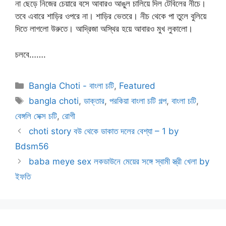
না ছেড়ে নিজের চেয়ারে বসে আবারও আঙুল চালিয়ে দিল টেবিলের নীচে।
তবে এবারে শাড়ির ওপরে না। শাড়ির ভেতরে। নীচ থেকে পা তুলে বুলিয়ে
দিতে লাগলো উরুতে। আদ্রিজা অস্থির হয়ে আবারও মুখ লুকালো।
চলবে…….
Categories
Bangla Choti - বাংলা চটি
,
Featured
Tags
bangla choti
,
ডাক্তার
,
পরকিয়া বাংলা চটি গল্প
,
বাংলা চটি
,
বেঙ্গলি সেক্স চটি
,
রোগী
choti story বউ থেকে ডাকাত দলের বেশ্যা – 1 by
Bdsm56
baba meye sex লকডাউনে মেয়ের সঙ্গে স্বামী স্ত্রী খেলা by
ইফতি