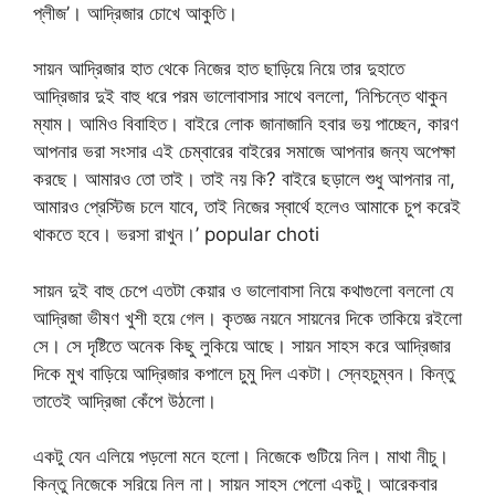
প্লীজ’। আদ্রিজার চোখে আকুতি।
সায়ন আদ্রিজার হাত থেকে নিজের হাত ছাড়িয়ে নিয়ে তার দুহাতে
আদ্রিজার দুই বাহু ধরে পরম ভালোবাসার সাথে বললো, ‘নিশ্চিন্তে থাকুন
ম্যাম। আমিও বিবাহিত। বাইরে লোক জানাজানি হবার ভয় পাচ্ছেন, কারণ
আপনার ভরা সংসার এই চেম্বারের বাইরের সমাজে আপনার জন্য অপেক্ষা
করছে। আমারও তো তাই। তাই নয় কি? বাইরে ছড়ালে শুধু আপনার না,
আমারও প্রেস্টিজ চলে যাবে, তাই নিজের স্বার্থে হলেও আমাকে চুপ করেই
থাকতে হবে। ভরসা রাখুন।’ popular choti
সায়ন দুই বাহু চেপে এতটা কেয়ার ও ভালোবাসা নিয়ে কথাগুলো বললো যে
আদ্রিজা ভীষণ খুশী হয়ে গেল। কৃতজ্ঞ নয়নে সায়নের দিকে তাকিয়ে রইলো
সে। সে দৃষ্টিতে অনেক কিছু লুকিয়ে আছে। সায়ন সাহস করে আদ্রিজার
দিকে মুখ বাড়িয়ে আদ্রিজার কপালে চুমু দিল একটা। স্নেহচুম্বন। কিন্তু
তাতেই আদ্রিজা কেঁপে উঠলো।
একটু যেন এলিয়ে পড়লো মনে হলো। নিজেকে গুটিয়ে নিল। মাথা নীচু।
কিন্তু নিজেকে সরিয়ে নিল না। সায়ন সাহস পেলো একটু। আরেকবার