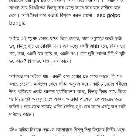
ঘোরাতেই তার মুখে দুদু লেগে যায়। আমি ইচ্ছা করে করিনি। আমি সাথে
সাথেই সরে গিয়েছিলাম কিন্তু দাদা তেড়ে আসে আর বলে মাসীকে বলে
দেবে। আমি ইচ্ছা করে করিনি! বিশ্বাস করুন মেসো। sex golpo
bangla
অজিত এই প্রথম হেমার দুধের দিকে তাকায়, বয়স অনুপাতে যথেষ্ট ভারী
দুধ, কিন্তু কচি যে বোঝাই যায়। এর মধ্যে রজনী আবার বলে, নিয়ার দুদু
পচা, ইতা, ওজনি দুদু কাবে না, ওজনী বও। বাবা তুমি তোতো বিবি ? তুমি
দুদু কাবে? হিমা দুদু দাও , বাবা কাবে।
অজিতের দম আটকে যায়। রজনী ওকে হেমার দুদু খেতে বলছে! কি সব
বলছে মেয়েটা! অজিতের ধোনে কাঁপন অনুভব করে। কচি মেয়েদের শরীরের
উপর অজিতের একটা আলাদা ফ্যাসিনেশন আছে, কিন্তু নিরার সাথে বিয়ের
পর নিরার ওই অবস্থা দেখে একদম আচোদা কচিগুলো কে এভয়েড করে
অজিত। তবে মাঝে মাঝেই এদিক সেদিক মুখ মেরে আসে একটু অল্প বয়সী
মাগীদের কাছে।
যদিও অজিত নিরাকে প্রচণ্ড ভালোবাসে কিন্তু নিরা বিছানায় নির্জীব থাকে