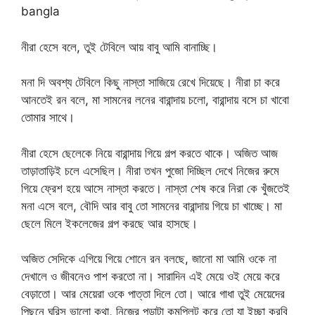
bangla
নীরা হেসে বলে, তুই টেবিলে আয় বাবু আমি বানাচ্ছি।
মনা দি অবশ্য টেবিলে কিছু নাস্তা সাজিয়ে রেখে দিয়েছে। নীরা চা করে
আনতেই রন বলে, মা সামনের লনের বারান্দায় চলো, বারান্দায় বসে চা খাবো
তোমার সাথে।
নীরা হেসে ছেলেকে নিয়ে বারান্দায় গিয়ে গল্প করতে থাকে। অজিত আজ
তাড়াতাড়িই চলে এসেছিল। নীরা তখন পুজো দিচ্ছিল দেখে নিজের রুমে
গিয়ে ফ্রেশ হয়ে আসে নাস্তা করতে। নাস্তা শেষ করে নিরা কে খুঁজতেই
মনা এসে বলে, বৌদি আর বাবু তো সামনের বারান্দায় গিয়ে চা খাচ্ছে। মা
ছেলে মিলে ইকলেজের গল্প করছে আর হাসছে।
অজিত সেদিকে এগিয়ে গিয়ে শোনে রন বলছে, জানো মা আমি ওকে না
দেখালে ও জীবনেও পাশ করতো না। সারাদিন এই মেয়ে ওই মেয়ে করে
বেড়াতো। আর মেয়েরা ওকে পাত্তা দিলে তো। আরে গাধা তুই মেয়েদের
পিছনে ঘুরিস ভালো কথা, নিজের পড়াটা কমপ্লিট করে তো যা ইচ্ছা করবি