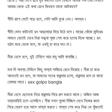
রেখো। পাছা টিপে দুধে মুখ ঘষলেও তিনি যেখানে আমার পক্ষ নেয় সেখানে
আমার থেকে এই কথা রেখে কিভাবে তাকে আটকাবে?
গীতি রাগে ফেটে পড়ে বলে, সেটা আমি বুঝে নেব। অসভ্য।
গীতি ফোন কাটতেই রন আড়মোড়া দিয়ে উঠে বসে। মায়ের খোঁজে মন্দিরের
সামনে যেতেই দেখে নিরা সন্ধ্যা পূজা শেষ করে হলের দিকে যাচ্ছে। রন
হঠাৎ করে ডেকে বলে, মা একটু চা করে দাও না।
নীরা হেসে বলে, তুই টেবিলে আয় বাবু আমি বানাচ্ছি।
মনা দি অবশ্য টেবিলে কিছু নাস্তা সাজিয়ে রেখে দিয়েছে। নীরা চা করে
আনতেই রন বলে, মা সামনের লনের বারান্দায় চলো, বারান্দায় বসে চা খাবো
তোমার সাথে। sex golpo bangla
নীরা হেসে ছেলেকে নিয়ে বারান্দায় গিয়ে গল্প করতে থাকে। অজিত আজ
তাড়াতাড়িই চলে এসেছিল। নীরা তখন পুজো দিচ্ছিল দেখে নিজের রুমে
গিয়ে ফ্রেশ হয়ে আসে নাস্তা করতে। নাস্তা শেষ করে নিরা কে খুঁজতেই