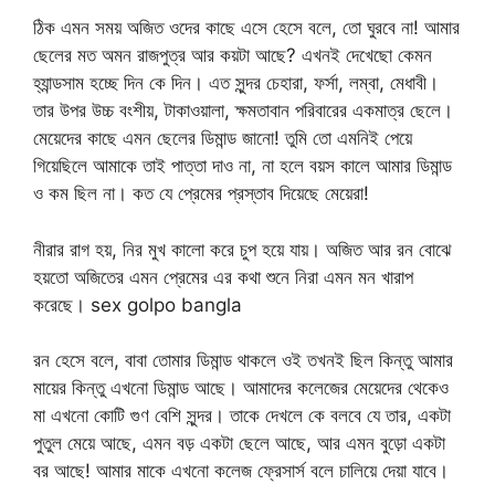
ঠিক এমন সময় অজিত ওদের কাছে এসে হেসে বলে, তো ঘুরবে না! আমার
ছেলের মত অমন রাজপুত্র আর কয়টা আছে? এখনই দেখেছো কেমন
হ্যান্ডসাম হচ্ছে দিন কে দিন। এত সুন্দর চেহারা, ফর্সা, লম্বা, মেধাবী।
তার উপর উচ্চ বংশীয়, টাকাওয়ালা, ক্ষমতাবান পরিবারের একমাত্র ছেলে।
মেয়েদের কাছে এমন ছেলের ডিমান্ড জানো! তুমি তো এমনিই পেয়ে
গিয়েছিলে আমাকে তাই পাত্তা দাও না, না হলে বয়স কালে আমার ডিমান্ড
ও কম ছিল না। কত যে প্রেমের প্রস্তাব দিয়েছে মেয়েরা!
নীরার রাগ হয়, নির মুখ কালো করে চুপ হয়ে যায়। অজিত আর রন বোঝে
হয়তো অজিতের এমন প্রেমের এর কথা শুনে নিরা এমন মন খারাপ
করেছে। sex golpo bangla
রন হেসে বলে, বাবা তোমার ডিমান্ড থাকলে ওই তখনই ছিল কিন্তু আমার
মায়ের কিন্তু এখনো ডিমান্ড আছে। আমাদের কলেজের মেয়েদের থেকেও
মা এখনো কোটি গুণ বেশি সুন্দর। তাকে দেখলে কে বলবে যে তার, একটা
পুতুল মেয়ে আছে, এমন বড় একটা ছেলে আছে, আর এমন বুড়ো একটা
বর আছে! আমার মাকে এখনো কলেজ ফ্রেসার্স বলে চালিয়ে দেয়া যাবে।