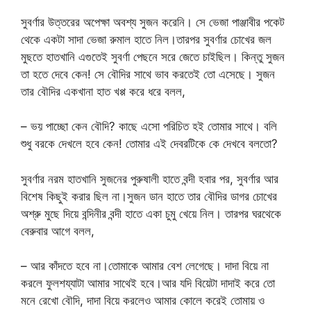
সুবর্ণার উত্তরের অপেক্ষা অবশ্য সুজন করেনি। সে ভেজা পাঞ্জাবীর পকেট
থেকে একটা সাদা ভেজা রুমাল হাতে নিল।তারপর সুবর্ণার চোখের জল
মুছতে হাতখানি এগুতেই সুবর্ণা পেছনে সরে জেতে চাইছিল। কিন্তু সুজন
তা হতে দেবে কেন! সে বৌদির সাথে ভাব করতেই তো এসেছে। সুজন
তার বৌদির একখানা হাত খপ্প করে ধরে বলল,
– ভয় পাচ্ছো কেন বৌদি? কাছে এসো পরিচিত হই তোমার সাথে। বলি
শুধু বরকে দেখলে হবে কেন! তোমার এই দেবরটিকে কে দেখবে বলতো?
সুবর্ণার নরম হাতখানি সুজনের পুরুষালী হাতে বন্দী হবার পর, সুবর্ণার আর
বিশেষ কিছুই করার ছিল না।সুজন ডান হাতে তার বৌদির ডাগর চোখের
অশ্রু মুছে দিয়ে বন্দিনীর বন্দী হাতে একা চুমু খেয়ে নিল। তারপর ঘরথেকে
বেরুবার আগে বলল,
– আর কাঁদতে হবে না।তোমাকে আমার বেশ লেগেছে। দাদা বিয়ে না
করলে ফুলশয্যাটা আমার সাথেই হবে।আর যদি বিয়েটা দাদাই করে তো
মনে রেখো বৌদি, দাদা বিয়ে করলেও আমার কোলে করেই তোমায় ও