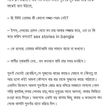
মাঝেই বলে উঠতো,
– ছি দিদি! তোমার কী কোনো লজ্জা-শরম নেই?
– ইসস্..দেবরের চোদন খেতে মন চায় আবার লজ্জায় করে, এত ঢং কি
করে করিস বলতো? sex stories in bangla
– কে বলেছে তোমায় শুনি!আমি তার সামনে যাবো না কখনো।
– মাগীর ন‍্যাকামি দেখ.. বল কতখনে যাবি তার সময় গুনছিস।
সুবর্ণা ভেবেই রেখেছিল,সে সুজনের ধারের কাছেও ঘেষবে না।কিন্তু তা
আর হলো কই! অমলা কৌশলে বার বার তাকে সুজনের কাছে পাঠাতো।
একদিন বিকেলে অমলা সুবর্ণাকে জোর করে বসিয়ে সাজাতে লাগলো।লাল
শাড়ি ব্লাউজ,গলায় সোনার হাড়,পায়ে নূপুরের সাথে আলতা, মাথার সিথিতে
চওড়া করে সিদুর। অবশেষে একটা বড় থালায় কিছু খাবার ও কতগুলো পান
সেজে থালাটা সুবর্ণার হাতে ধরিয়ে দিল।