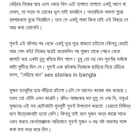
বেড়িয়ে নিজের ঘরে এসে দোরে খিল এটে হাপাতে হাপাতে একটু আগে যা
দেখল, তা সত্য না চোখের ভুল তাই ভাবছিল। অন‍্যদিকে অমলা পুরো
ব‍্যপারখানা বুঝে গিয়েছিল। তবে সে একটু পাকা কিনা তাই এই বিষয়ে সে
আর কথা তোলেনি।
সুবর্ণা এই ঘটনার পর থেকে একটু দূরে দূরে থাকতে চাইতো।কিন্তু রেহাই
আর পেল কই! নিজের ঘরেই কয়েকদিন পর সুজন তাকে পেছন থেকে
জাপটে ধরে একটা চুমু বসিয়ে দিল গালে। চুমু তো নয় যেন সুবর্ণার সর্বাঙ্গে
কাটা ফুটিয়ে দিল সে। সুবর্ণা এক ঝটকায় নিজেকে ছাড়িয়ে নিয়ে চেঁচিয়ে
বলল, “বেড়িয়ে যাও” sex stories in bangla
সুজন হতবুদ্ধি হয়ে দাঁড়িয়ে রইলো।এটা সে আগেও কয়েক বার করেছে।
তখন তো বৌদি এমন করেনি। যদিও আজকের মত চুমু সে দেয় নি, তবুও!
সুজনের এই সব ছোটখাটো খুনসুটি সুবর্ণা উপভোগ করতো ।হয়তো নিষিদ্ধ
বলে উত্তেজনাটা হতো বেশি। কিন্তু তাই বলে সুজন অন্য কারো সাথে
ওমন করবে কেন!মারাত্মক অভিমানে সুবর্ণা সুজন ও বড় বউ অমলার সঙ্গে
কথা বলা বন্ধ করে দিল।