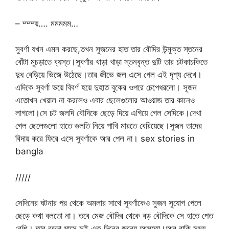
– ম্ম্ম্য়…. মমমমম…
সুবর্ণা যখন এমন করছে,তখন সুজনের হাত তার বৌদির উন্মুক্ত স্তনের
বোঁটা মুচড়াতে ব‍্যস্ত।সুবর্ণার খাড়া খাড়া স্তনবৃন্ত দুটি তার চটকাচকিতে
দুধ বেড়িয়ে ভিজে উঠেছে।তার জীভে জল এসে গেল এই দৃশ্য দেখে।
এদিকে সুবর্ণা ভয়ে বিবর্ণ হয়ে দুহাত বুকের ওপরে চেপেধরলো। সূজন
এতোখন খেয়াল না করলেও এবার ছেলেগুলোর আওয়াজ তার কানেও
লাগলো।সে চট জলদি বৌদিকে ছেড়ে দিয়ে এগিয়ে গেল সেদিকে।দেখা
গেল ছেলেগুলো হাতে গুলতি নিয়ে পাখি মারতে বেরিয়েছে।সুজন তাদের
বিদায় করে ফিরে এসে সুবর্ণাকে আর পেল না। sex stories in
bangla
/////
সেদিনের ঘটনার পর থেকে অমলার সাথে সুবর্ণাকেও সুজন সুযোগ পেলে
ছেড়ে কথা বলতো না। তবে মেজ বৌদির থেকে বড় বৌদিকে সে হাতে পেত
বেশি। তার বড়দা মাসে দুই এক দিনের জন্যে আসতো।আর বাকি সময়