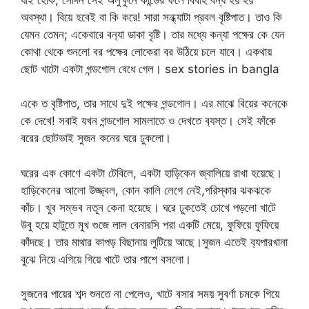
অবস্থা। বিয়ে হবেই বা কি করে! সারা সন্ধ্যাটা প্রবল বৃষ্টিপাত। তাও কি
যেমন তেমন; একেবারে বন‍্যা ডাকা বৃষ্টি। তার মধ্যে কন্যা পক্ষের কে যেন
কোথা থেকে শুনলো বর পক্ষের লোকেরা বর উঠিয়ে চলে যাবে। একথায়
ছোট খাটো একটা গন্ডগোল বেধে গেল। sex stories in bangla
একে ত বৃষ্টিপাত, তার সাথে দুই পক্ষের গন্ডগোল। এর মাঝে বিয়ের কনেকে
কে দেখে! সবাই যখন গন্ডগোল সামলাতে ও দেখতে ব‍্যস্ত। সেই ফাঁকে
বরের ছোটভাই সুজন কনের ঘরে ঢুকলো।
ঘরের এক কোণে একটা টেবিলে, একটা হাড়িকেন জ্বালিয়ে রাখা হয়েছে।
হাড়িকেনের আলো উজ্জ্বল, কোন কালি লেগে নেই,পরিস্কার ঝকঝকে
কাঁচ। খুব সম্ভব নতূন কেনা হয়েছে। ঘরে ঢুকতেই চোখে পড়লো খাটে
উবু হয়ে হাটুতে মুখ গুজে লাল বেনারসি পরা একটি মেয়ে, ফুফিয়ে ফুফিয়ে
কাঁদছে। তার মাথার কাপড় বিছানায় লুটিয়ে আছে।সুজন এতেই ব‍্যপারখানা
বুঝে নিয়ে এগিয়ে গিয়ে খাটে তার পাশে বসলো।
সুজনের পায়ের শব্দ শুনতে না পেলেও, খাটে বসার সময় সুবর্ণা চমকে গিয়ে