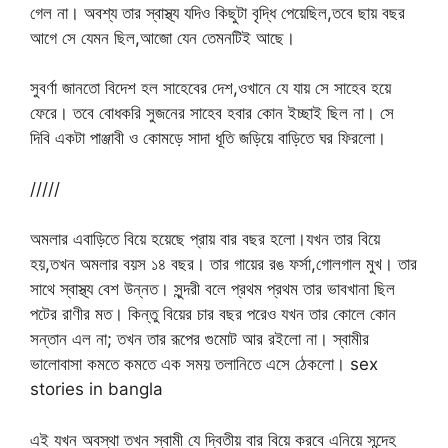
গেল না। অবশ্য তার স্বাস্থ্য যদিও কিছুটা বৃদ্ধি পেয়েছিল,তবে ছায় বছর
আগে সে যেমন ছিল,আজো যেন তেমনটিই আছে।
সুবর্ণা জানতো বিদেশ হল সাহেবের দেশ,ওখানে যে যায় সে সাহেব হয়ে
ফেরে। তবে বোধকরি সুজনের সাহেব হবার কোন ইচ্ছাই ছিল না। সে
দিবি একটা পাঞ্জাবী ও কোমড়ে সাদা ধূতি জড়িয়ে বাড়িতে ঘর ফিরলো।
/////
অমলার এবাড়িতে বিয়ে হয়েছে প্রায় বার বছর হলো।যখন তার বিয়ে
হয়,তখন অমলার বয়স ১৪ বছর। তার গায়ের রঙ ফর্সা,গোলগাল মুখ। তার
সাথে স্বাস্থ্য বেশ উন্নত। সুন্দরী বলে প্রথম প্রথম তার ভাবখানা ছিল
পটের রাণীর মত। কিন্তু বিয়ের চার বছর পরেও যখন তার কোলে কোন
সন্তান এল না; তখন তার রূপের গুমোট আর রইলো না। স্বামীর
ভালোবাসা কমতে কমতে এক সময় তলানিতে এসে ঠেকলো। sex
stories in bangla
এই যখন অবস্থা তখন স্বামী যে দ্বিতীয় বার বিয়ে করবে এনিয়ে সন্দেহ