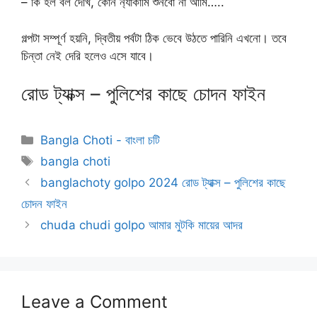
– কি হল বল দেখি, কোন ন‍্যাকামি শুনবো না আমি…..
গল্পটা সম্পূর্ণ হয়নি, দ্বিতীয় পর্বটা ঠিক ভেবে উঠতে পারিনি এখনো। তবে
চিন্তা নেই দেরি হলেও এসে যাবে।
রোড ট্যাক্স – পুলিশের কাছে চোদন ফাইন
Categories
Bangla Choti - বাংলা চটি
Tags
bangla choti
banglachoty golpo 2024 রোড ট্যাক্স – পুলিশের কাছে
চোদন ফাইন
chuda chudi golpo আমার মুটকি মায়ের আদর
Leave a Comment