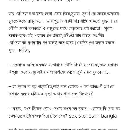
তার বেশিরভাগ আবদার হতো খাবার নিয়ে,সুতরাং সুবর্ণা কে সময়ে অসময়ে
ঢুকতে হতো রান্নাঘরে। আর পুরো সময়টা তার সাথে থাকতো সুজন। সে
বৌদির সাথে কলকাতা ও বন্ধুদের সাথে বেড়ানোর গল্প করতো। সুবর্ণা
অবাক হয়ে সেই শহরের গল্প শুনতো,যদিওবা তার কাছে সেগুলির
বেশিরভাগই রূপকথার গল্প বলেই মনে হতো।একদিন গল্প বলতে বলতে
সুজন বলছিল,
– তোমাকে আমি কলকাতায় ঘোরাবো বৌদি থিয়েটার দেখাবো,তখন তোমার
বিশ্বাস হতে বাধ্য এই সব পাড়াগাঁয়ের থেকে তুমি ওসব বুঝবে না…
– তা হলাম না হয় পাড়াগেঁয়ে,তাই বলে তোমার ও সব আজগুবি গল্প কে
বিশ্বাস করবে শুনি!গুরু ছাড়া আবার গাড়ি চলে কিভাবে?
– করবে, যখন নিজের চোখে দেখবে তখন সব বুঝবে। তোমার কি মনে হয়
রেলওয়েতে ট্রেন গুরু দিয়ে টেনে নেয়? sex stories in bangla