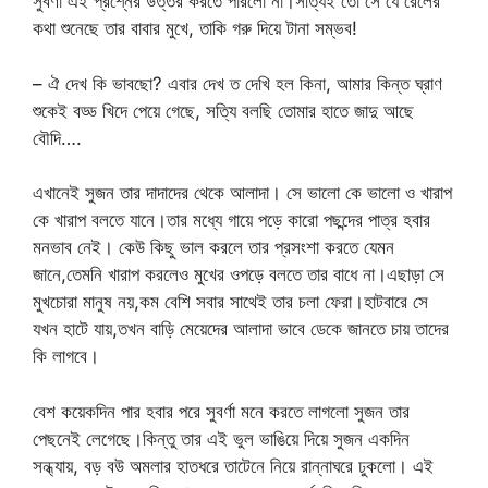
সুবর্ণা এই প্রশ্নের উত্তর করতে পারলো না।সত্যিই তো সে যে রেলের
কথা শুনেছে তার বাবার মুখে, তাকি গরু দিয়ে টানা সম্ভব!
– ঐ দেখ কি ভাবছো? এবার দেখ ত দেখি হল কিনা, আমার কিন্ত ঘ্রাণ
শুকেই বড্ড খিদে পেয়ে গেছে, সত্যি বলছি তোমার হাতে জাদু আছে
বৌদি….
এখানেই সুজন তার দাদাদের থেকে আলাদা। সে ভালো কে ভালো ও খারাপ
কে খারাপ বলতে যানে।তার মধ্যে গায়ে পড়ে কারো পছন্দের পাত্র হবার
মনভাব নেই। কেউ কিছু ভাল করলে তার প্রসংশা করতে যেমন
জানে,তেমনি খারাপ করলেও মুখের ওপড়ে বলতে তার বাধে না।এছাড়া সে
মুখচোরা মানুষ নয়,কম বেশি সবার সাথেই তার চলা ফেরা।হাটবারে সে
যখন হাটে যায়,তখন বাড়ি মেয়েদের আলাদা ভাবে ডেকে জানতে চায় তাদের
কি লাগবে।
বেশ কয়েকদিন পার হবার পরে সুবর্ণা মনে করতে লাগলো সুজন তার
পেছনেই লেগেছে।কিন্তু তার এই ভুল ভাঙিয়ে দিয়ে সুজন একদিন
সন্ধ্যায়, বড় বউ অমলার হাতধরে তাটেনে নিয়ে রান্নাঘরে ঢুকলো। এই