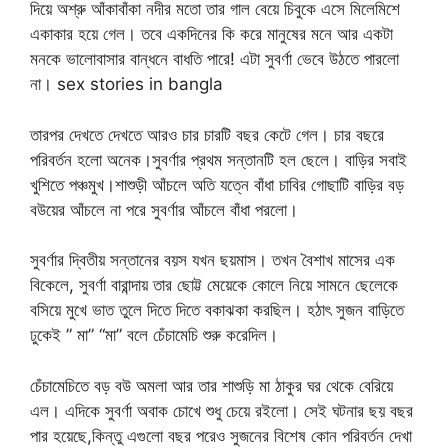
দিয়ে অশ্রু আঁকাবাঁকা নদীর মতো তার গাল বেয়ে চিবুকে এসে মিলেমিশে
একাকার হয়ে গেল। তবে একদিনের কি করে মানুষের মনে আর একটা
মনকে ভালোবাসার বান্ধনে বাধতি পারে! এটা সুবর্ণা ভেবে উঠতে পারলো
না। sex stories in bangla
তারপর দেখতে দেখতে আরও চার চারটি বছর কেটে গেল। চার বছরে
পরিবর্তন হলো অনেক।সুবর্ণার প্রথম সন্তানটি হল ছেলে। বাড়ির সবাই
খুশিতে পঞ্চমুখ।শাশুড়ী আঁচলে অতি যত্নে বাঁধা চাবির গোছাটি বাড়ির বড়
বউয়ের আঁচলে না পরে সুবর্ণার আঁচলে বাঁধা পরলো।
সুবর্ণার দ্বিতীয় সন্তানের বয়স যখন ছয়মাস। তখন বৈশাখ মাসের এক
বিকেলে, সুবর্ণা বারান্দায় তার ছোট্ট মেয়েকে কোলে নিয়ে সামনে ছেলেকে
বসিয়ে মুখে ভাত তুলে দিতে দিতে বকাঝকা করছিল। হঠাৎ সুজন বাড়িতে
ঢুকেই ” মা” “মা” বলে চেঁচামেচি শুরু করেদিল।
চেঁচামেচিতে বড় বউ অমলা আর তার শাশুড়ি মা ঠাকুর ঘর থেকে বেরিয়ে
এল। এদিকে সুবর্ণা অবাক চোখে শুধু চেয়ে রইলো। সেই ঘটনার ছয় বছর
পার হয়েছে,কিন্তু এগুলো বছর পরেও সুজনের বিশেষ কোন পরিবর্তন দেখা