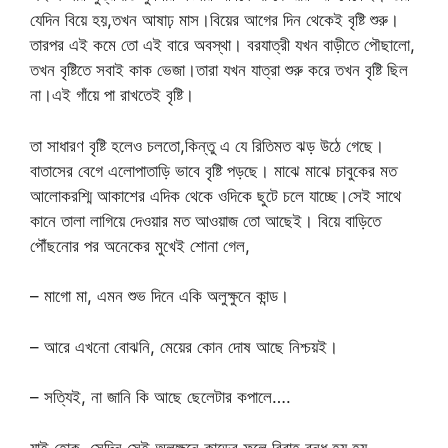
যেদিন বিয়ে হয়,তখন আষাঢ় মাস।বিয়ের আগের দিন থেকেই বৃষ্টি শুরু।
তারপর এই কমে তো এই বারে অবস্থা। বরযাত্রী যখন বাড়ীতে পৌছালো,
তখন বৃষ্টিতে সবাই কাক ভেজা।তারা যখন যাত্রা শুরু করে তখন বৃষ্টি ছিল
না।এই গাঁয়ে পা রাখতেই বৃষ্টি।
তা সাধারণ বৃষ্টি হলেও চলতো,কিন্তু এ যে রিতিমত ঝড় উঠে গেছে।
বাতাসের বেগে এলোপাতাড়ি ভাবে বৃষ্টি পড়ছে। মাঝে মাঝে চাবুকের মত
আলোকরশ্মি আকাশের এদিক থেকে ওদিকে ছুটে চলে যাচ্ছে।সেই সাথে
কানে তালা লাগিয়ে দেওয়ার মত আওয়াজ তো আছেই। বিয়ে বাড়িতে
পৌঁছনোর পর অনেকের মুখেই শোনা গেল,
– মাগো মা, এমন শুভ দিনে একি অলুক্ষুনে কান্ড।
– আরে এখনো বোঝনি, মেয়ের কোন দোষ আছে নিশ্চয়ই।
– সত্যিই, না জানি কি আছে ছেলেটার কপালে….
যাই হোক, সেদিন সেই অলুক্ষুনে কান্ডের ফলে বিবাহ বন্ধ হয় হয়