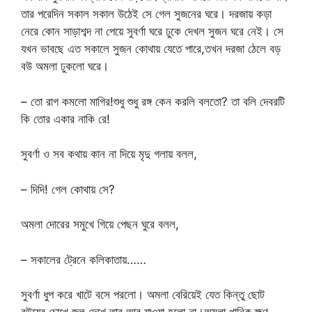
তার পরেদিন সকাল সকাল উঠেই সে গেল সুজনের ঘরে। দরজায় কড়া
নেরে কোন সাড়াশব্দ না পেয়ে সুবর্ণা ঘরে ঢুকে দেখল সুজন ঘরে নেই। সে
যখন ভাবছে এত সকালে সুজন কোথায় যেতে পারে,তখন দরজা ঠেলে বড়
বউ অমলা ঢুকলো ঘরে।
– তো রাগ কমলো মাগির!শুধু শুধু রঙ্গ কেন করলি বলতো? তা বলি দেবরটি
কি তোর একার নাকি রে!
সুবর্ণা ও সব কথায় কান না দিয়ে মৃদু গলায় বলল,
– দিদি! গেল কোথায় সে?
অমলা দোরের সমুখে গিয়ে পেছন ঘুরে বলল,
– সকালের ট্রেনে কলিকাতায়……
সুবর্ণা ধুপ করে খাটে বসে পরলো। অমলা বেরিয়েই যেত কিন্তু ছোট