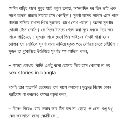
সেদিন বাড়ির পাশে পুকুর ঘাটে বকুল তলায়, অনেকদিন পর তিন ভাই এক
সাথে আড্ডা মারতে মারতে তাস খেলছিল। সুবর্ণা তাদের সামনে এসে পানে
থালাটা নামিয়ে রাখতে গিয়ে সুজনের চোখে চোখ পরলো। অমলা সুবর্ণার
ঘোমটা টেনে দেয়নি। সে নিজে টানতে গেলে করা সুরে ধমকে দিয়ে তবে
তাকে পাঠিয়েছে। সুতরাং তাকে দেখে তিন ভাইয়ের বাঁড়াই খারা হবার
যোগার হল।এদিকে সুবর্ণা থালা নামিয়ে দ্রুত পদে বেড়িয়ে যেতে চাইছিল।
সুজন তা বুঝেনিয়ে উঠেগিয়ে সুবর্ণার পথ আটকে বলল,
– যাচ্ছো কোথায় বৌদি! একটু বসো তোমায় নিয়ে তাস খেলবো না হয়।
sex stories in bangla
বলেই তার হাতখানি চেপেধরে তার পাশে বসালো।সুরেন্দ্র বিশেষ কোন
প্রতিবাদ না করলেও তাদের বড়দা বলল,
– বিদেশ গিয়েও তোর সভাব আর ঠিক হল না, ছেড়ে দে ওকে, শুধু শুধু
কেন জ্বালানো হচ্ছে বেচারী কে…