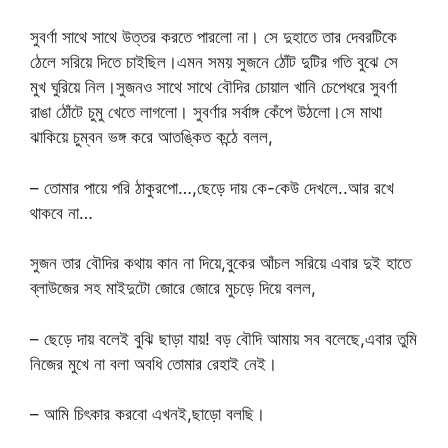
সুবর্ণা সাথে সাথে উত্তর করতে পারলো না। সে দুহাতে তার দেবরটিকে
ঠেলে সরিয়ে দিতে চাইছিল।এমন সময় সুজনে ঠোঁট দুটির গতি বুঝে সে
মুখ ঘুরিয়ে নিল।সুজনও সাথে সাথে বৌদির চোয়াল খানি চেপেধরে সুবর্ণা
রাঙা ঠোঁটে চুমু খেতে লাগলো। সুবর্ণার সর্বাঙ্গ কেঁপে উঠলো।সে মাথা
ঝাকিয়ে চুম্বন ভঙ্গ করে আতঙ্কিত কন্ঠে বলল,
– তোমার পায়ে পরি ঠাকুরপো…,ছেড়ে দায় কে-কেউ দেখলে..আর রখে
থাকবে না…
সুজন তার বৌদির কথায় কান না দিয়ে,বুকের আঁচল সরিয়ে এবার দুই হাতে
ব্লাউজের সহ মাইদুটো জোরে জোরে মুচড়ে দিয়ে বলল,
– ছেড়ে দায় বলেই বুঝি ছাড়া যায়! বড় বৌদি আমায় সব বলেছে,এবার তুমি
নিজের মুখে না বলা অবধি তোমার রেহাই নেই।
– আমি চিৎকার করবো এখনই,ছাড়ো বলছি।