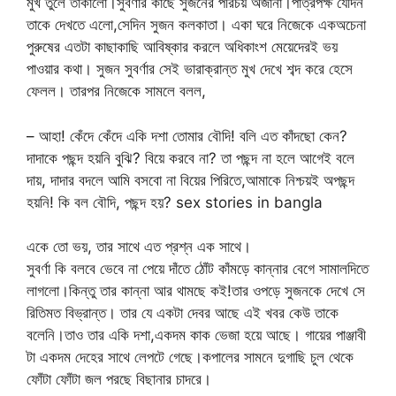
মুখ তুলে তাকালো।সুবর্ণার কাছে সুজনের পরিচয় অজানা।পাত্রপক্ষ যেদিন
তাকে দেখতে এলো,সেদিন সুজন কলকাতা। একা ঘরে নিজেকে একঅচেনা
পুরুষের এতটা কাছাকাছি আবিষ্কার করলে অধিকাংশ মেয়েদেরই ভয়
পাওয়ার কথা। সুজন সুবর্ণার সেই ভারাক্রান্ত মুখ দেখে শব্দ করে হেসে
ফেলল। তারপর নিজেকে সামলে বলল,
– আহা! কেঁদে কেঁদে একি দশা তোমার বৌদি! বলি এত কাঁদছো কেন?
দাদাকে পছন্দ হয়নি বুঝি? বিয়ে করবে না? তা পছন্দ না হলে আগেই বলে
দায়, দাদার বদলে আমি বসবো না বিয়ের পিরিতে,আমাকে নিশ্চয়ই অপছন্দ
হয়নি! কি বল বৌদি, পছন্দ হয়? sex stories in bangla
একে তো ভয়, তার সাথে এত প্রশ্ন এক সাথে।
সুবর্ণা কি বলবে ভেবে না পেয়ে দাঁতে ঠোঁট কাঁমড়ে কান্নার বেগে সামালদিতে
লাগলো।কিন্তু তার কান্না আর থামছে কই!তার ওপড়ে সুজনকে দেখে সে
রিতিমত বিভ্রান্ত। তার যে একটা দেবর আছে এই খবর কেউ তাকে
বলেনি।তাও তার একি দশা,একদম কাক ভেজা হয়ে আছে। গায়ের পাঞ্জাবী
টা একদম দেহের সাথে লেপটে গেছে।কপালের সামনে দুগাছি চুল থেকে
ফোঁটা ফোঁটা জল পরছে বিছানার চাদরে।