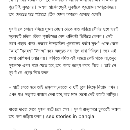
পুরোটাই সুজনের। অমলা মাঝেমধ্যেই সুবর্ণাকে প্রয়োজন অপ্রয়োজনে
তার দেবরের ঘরে পাঠাতো।ঠিক যেমন আজকে এসেছে তেমনি।
সুবর্ণা কে কোলে বসিয়ে সুজন পেছন থেকে হাত বারিয়ে বৌদির দুধে ভরাট
স্তনদুটি চটকে চটকে ব্লাউজের বেশ খানিকটা ভিজিয়ে ফেলল। সেই
সাথে পাছার খাজে দেবরের উত্তেজিত পুরুষাঙ্গের ঘর্ষণে সুবর্ণা থেকে থেকে
“আহ” “হুম্যম” “উম্ম্ম” করে অদ্ভুত সব শব্দে সারা দিচ্ছিল। তবে এই
খেলা বেশিক্ষণ চলার নয়। বাড়িতে যদিও এই সময়ে কেউ থাকে না,তবুও
সুজনকে এখন গঞ্জে যেতে হবে,তার বাবার জন‍্যে খাবার নিয়ে । তাই সে
সুবর্ণা কে ছেড়ে দিয়ে বলল,
– হাটে যেতে হবে তাই ছাড়লাম,নয়তো ও দুটি চুষে নিংড়ে নিতাম এখন।
এখন যাও সন্ধ্যায় বাগানে দেখা হবে,আর মনে রেখো দেরি হলেই শাস্তি।
খাওয়া দাওয়া সেরে সুজন হাটে চলে গেল। সুবর্ণা রান্নাঘরে ঢুকতেই অমলা
তার গলা জড়িয়ে বলল। sex stories in bangla