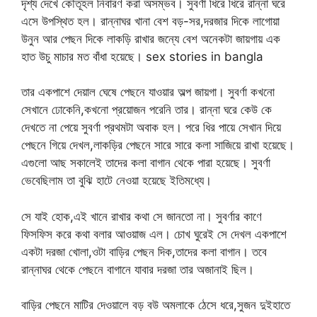
দৃশ্য দেখে কৌতূহল নিবারণ করা অসম্ভব। সুবর্ণা ধিরে ধিরে রান্না ঘরে
এসে উপস্থিত হল। রান্নাঘর খানা বেশ বড়-সর,দরজার দিকে লাগোয়া
উনুন আর পেছন দিকে লাকড়ি রাখার জন্যে বেশ অনেকটা জায়গায় এক
হাত উচু মাচার মত বাঁধা হয়েছে। sex stories in bangla
তার একপাশে দেয়াল ঘেষে পেছনে যাওয়ার অল্প জায়গা। সুবর্ণা কখনো
সেখানে ঢোকেনি,কখনো প্রয়োজন পরেনি তার। রান্না ঘরে কেউ কে
দেখতে না পেয়ে সুবর্ণা প্রথমটা অবাক হল। পরে ধির পায়ে সেখান দিয়ে
পেছনে গিয়ে দেখল,লাকড়ির পেছনে সারে সারে কলা সাজিয়ে রাখা হয়েছে।
এগুলো আছ সকালেই তাদের কলা বাগান থেকে পারা হয়েছে। সুবর্ণা
ভেবেছিলাম তা বুঝি হাটে নেওয়া হয়েছে ইতিমধ্যে।
সে যাই হোক,এই খানে রাখার কথা সে জানতো না। সুবর্ণার কাণে
ফিসফিস করে কথা বলার আওয়াজ এল। চোখ ঘুরেই সে দেখল একপাশে
একটা দরজা খোলা,ওটা বাড়ির পেছন দিক,তাদের কলা বাগান। তবে
রান্নাঘর থেকে পেছনে বাগানে যাবার দরজা তার অজানাই ছিল।
বাড়ির পেছনে মাটির দেওয়ালে বড় বউ অমলাকে ঠেসে ধরে,সুজন দুইহাতে