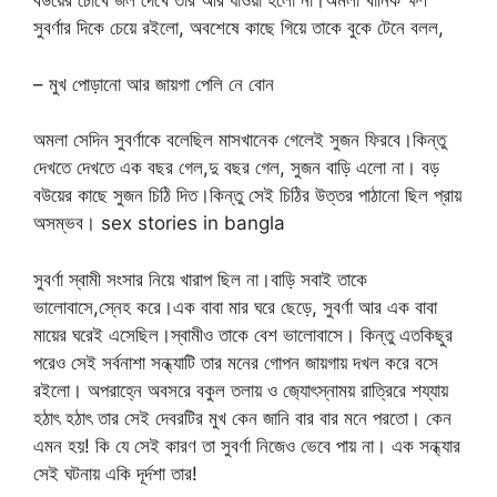
বউয়ের চোখে জল দেখে তার আর যাওয়া হলো না।অমলা খানিক ক্ষণ
সুবর্ণার দিকে চেয়ে রইলো, অবশেষে কাছে গিয়ে তাকে বুকে টেনে বলল,
– মুখ পোড়ানো আর জায়গা পেলি নে বোন
অমলা সেদিন সুবর্ণাকে বলেছিল মাসখানেক গেলেই সুজন ফিরবে।কিন্তু
দেখতে দেখতে এক বছর গেল,দু বছর গেল, সুজন বাড়ি এলো না। বড়
বউয়ের কাছে সুজন চিঠি দিত।কিন্তু সেই চিঠির উত্তর পাঠানো ছিল প্রায়
অসম্ভব। sex stories in bangla
সুবর্ণা স্বামী সংসার নিয়ে খারাপ ছিল না।বাড়ি সবাই তাকে
ভালোবাসে,স্নেহ করে।এক বাবা মার ঘরে ছেড়ে, সুবর্ণা আর এক বাবা
মায়ের ঘরেই এসেছিল।স্বামীও তাকে বেশ ভালোবাসে। কিন্তু এতকিছুর
পরেও সেই সর্বনাশা সন্ধ্যাটি তার মনের গোপন জায়গায় দখল করে বসে
রইলো। অপরাহ্নে অবসরে বকুল তলায় ও জ‍্যোৎস্নাময় রাত্রিরে শয্যায়
হঠাৎ হঠাৎ তার সেই দেবরটির মুখ কেন জানি বার বার মনে পরতো। কেন
এমন হয়! কি যে সেই কারণ তা সুবর্ণা নিজেও ভেবে পায় না। এক সন্ধ্যার
সেই ঘটনায় একি দূর্দশা তার!