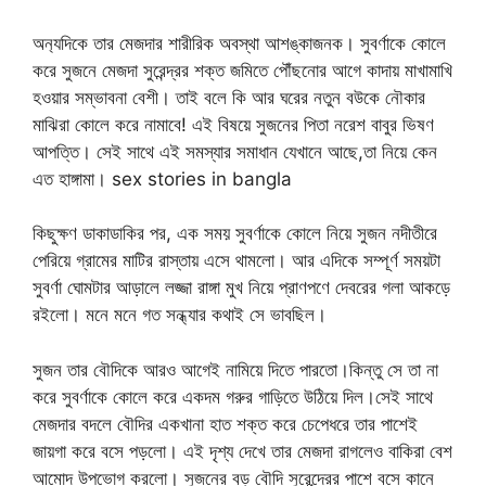
অন‍্যদিকে তার মেজদার শারীরিক অবস্থা আশঙ্কাজনক। সুবর্ণাকে কোলে
করে সুজনে মেজদা সুরেন্দ্রর শক্ত জমিতে পৌঁছনোর আগে কাদায় মাখামাখি
হওয়ার সম্ভাবনা বেশী। তাই বলে কি আর ঘরের নতুন বউকে নৌকার
মাঝিরা কোলে করে নামাবে! এই বিষয়ে সুজনের পিতা নরেশ বাবুর ভিষণ
আপত্তি। সেই সাথে এই সমস্যার সমাধান যেখানে আছে,তা নিয়ে কেন
এত হাঙ্গামা। sex stories in bangla
কিছুক্ষণ ডাকাডাকির পর, এক সময় সুবর্ণাকে কোলে নিয়ে সুজন নদীতীরে
পেরিয়ে গ্রামের মাটির রাস্তায় এসে থামলো। আর এদিকে সম্পূর্ণ সময়টা
সুবর্ণা ঘোমটার আড়ালে লজ্জা রাঙ্গা মুখ নিয়ে প্রাণপণে দেবরের গলা আকড়ে
রইলো। মনে মনে গত সন্ধ্যার কথাই সে ভাবছিল।
সুজন তার বৌদিকে আরও আগেই নামিয়ে দিতে পারতো।কিন্তু সে তা না
করে সুবর্ণাকে কোলে করে একদম গরুর গাড়িতে উঠিয়ে দিল।সেই সাথে
মেজদার বদলে বৌদির একখানা হাত শক্ত করে চেপেধরে তার পাশেই
জায়গা করে বসে পড়লো। এই দৃশ্য দেখে তার মেজদা রাগলেও বাকিরা বেশ
আমোদ উপভোগ করলো। সুজনের বড় বৌদি সুরেন্দ্রের পাশে বসে কানে