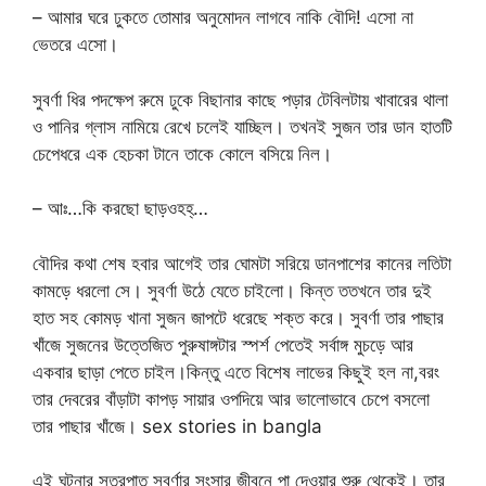
– আমার ঘরে ঢুকতে তোমার অনুমোদন লাগবে নাকি বৌদি! এসো না
ভেতরে এসো।
সুবর্ণা ধির পদক্ষেপ রুমে ঢুকে বিছানার কাছে পড়ার টেবিলটায় খাবারের থালা
ও পানির গ্লাস নামিয়ে রেখে চলেই যাচ্ছিল। তখনই সুজন তার ডান হাতটি
চেপেধরে এক হেচকা টানে তাকে কোলে বসিয়ে নিল।
– আঃ…কি করছো ছাড়ওহহ্…
বৌদির কথা শেষ হবার আগেই তার ঘোমটা সরিয়ে ডানপাশের কানের লতিটা
কামড়ে ধরলো সে। সুবর্ণা উঠে যেতে চাইলো। কিন্ত ততখনে তার দুই
হাত সহ কোমড় খানা সুজন জাপটে ধরেছে শক্ত করে। সুবর্ণা তার পাছার
খাঁজে সুজনের উত্তেজিত পুরুষাঙ্গটার স্পর্শ পেতেই সর্বাঙ্গ মুচড়ে আর
একবার ছাড়া পেতে চাইল।কিন্তু এতে বিশেষ লাভের কিছুই হল না,বরং
তার দেবরের বাঁড়াটা কাপড় সায়ার ওপদিয়ে আর ভালোভাবে চেপে বসলো
তার পাছার খাঁজে। sex stories in bangla
এই ঘটনার সুত্রপাত সুবর্ণার সংসার জীবনে পা দেওয়ার শুরু থেকেই। তার