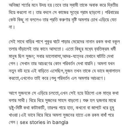
অনিচ্ছা শর্তের মনে উদয় হয়।তবে তার স্বামী তাকে অবাক করে দ্বিতীয়
বিয়ে করলো না। তার বদলে সে কাজের সূত্রে গ্রাম ছাড়লো। পরিবারের
কেউ কিছু না বললেও তার প্রতি করুণার দৃষ্টি অমলার চোখ এড়িয়ে যেত
না।
সেই সাথে বাড়ির পাশে পুকুর ঘাটে পাড়ার মেয়েদের নানান রকম কথা বকুল
তলায় দাঁড়ালেই তার কানে আসতো। এতো কিছুর মধ‍্যে ব‍্যতিক্রম ধর্মী
মানুষ ছিল সুজন; সবার ভালোবাসা,আদর-যত্নের যেখানে ঘাটতি দেখা
গেল। সেখান তার আচরণের কোন পরিবর্তন দেখা যায়নি। অমলা যখন
নতুন বউ হয়ে এই বাড়িতে এসেছিল,সুজন তখন তাকে যে ভাবে জ্বালাতন
করতো,এখনোও তাই করে।শুধু পরিবর্তন এল অমলার আচরণে।
আগে সুজনকে সে এড়িয়ে চলতো,এখন সেই হয়ে উঠলো এক মাত্র কথা
বলার সাথী। ধিরে ধিরে সুজনের সাহস বাড়লো। শুরু হল দুজনার মাঝে
দুষ্টু-মিষ্টি কথা কাটাকাটি, তারপর গায়ে হাত, কখনো বা জাপটে ধরে চুমু
খাওয়া।এই ভাবে ধিরে ধিরে অমলা সুজনের হাতে এক রকম বাধাঁ পরে
গেল। sex stories in bangla