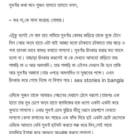
সুবর্ণার কথা শুনে সুজন হাসতে হাসতে বলল,
– কর না,কে মানা করেছে তোমায়।
এটুকু বলেই সে বাম হাত নামিয়ে সুবর্ণার কোমর জড়িয়ে তাকে বুকে টেনে
নিল।আর অন‍্য হাতে এটা মাই আচ্ছা মতো চটকাতে চটকাতে তার ঘাড়ে ও
গলা হালকা ভাবে কামড় বসাতে লাগলো। সুবর্ণার চিৎকার করার মত সাহস
হলো না। তাছাড়া চিৎকার করলেই বা কে দেখতে আসবে! বাড়িতে তার
শাশুড়ি মা ও আর অমলাদি। তার শাশুড়ি মা এইসব দেখলে কি হবে তাকি
আর সুবর্ণার অজানা।তার ওপড়ে অমলাদিও ত সুজনের পক্ষে। এখন
চিৎকার করে শেষে নিজে না বিপদে পরে। sex stories in bangla
এদিকে সুজন তাকে আবারও পেছনের দেয়ালে ঠেসে ধরলো।তারপর এক
হাতে তার মুখ চেপে অন‍্য হাতে ব্লাউজের হুক গুলো একটা একটা করে
খুলতে লাগলো। এবার সুবর্ণা চোখ ঘুরিয়ে ভীতু নয়নে চারপাশে দেখতে
লাগলো।কলা বাগানের ঘন গাছের এক ফাঁক দিয়ে দুই একটা ছোট ছেলেকে
এদিকে আসতে দেখি সুবর্ণা ছটফট করতে শুরু করে দিল,সেই সাথে
হাতদিয়ে ইসারা করে অদ্ভুত আওয়াজ করতে লাগলো।