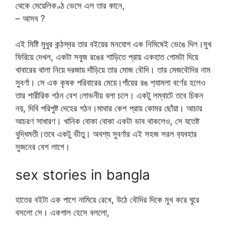
থেকে মেয়েলিকণ্ঠ ভেসে এল তার কানে,
– আসব ?
এই মিষ্টি মুধুর কন্ঠস্বর তার বইয়ের মনযোগ এক নিমিষেই ভেঙে দিল।মুখ
ফিরিয়ে দেখল, একটা সবুজ রঙের শাড়িতে প্রায় একহাত গোমটা দিয়ে
খাবারের থালা নিয়ে দরজায় দাঁড়িয়ে তার মোজ বৌদি। তার মেজবৌদির নাম
সুবর্ণা। সে এক কৃষক পরিবারের মেয়ে।গাঁয়ের রঙ শ‍্যামলা বর্ণের হলেও
তার শারীরিক গঠন বেশ লোভনীয় বলা চলে। একটু লম্বাটে তবে চিকন
নয়, দিবি পরিপুষ্ট দেহের গঠন।মাথার কেশ প্রায় কোমর ছোঁয়া। আচার
আচরণ সাধারণ। খানিক বোকা বোকা একটা ভাব থাকলেও, সে যতেষ্ট
বুদ্ধিমতী।তবে একটু ভীতু। অবশ্য সুবর্ণার এই সহজ সরল ব‍্যবহার
সুজনের বেশ লাগে।
sex stories in bangla
হাতের বইটা এক পাশে নামিয়ে রেখে, উঠে বৌদির দিকে মুখ করে ঘুরে
বসলো সে। একগাল হেসে বললো,