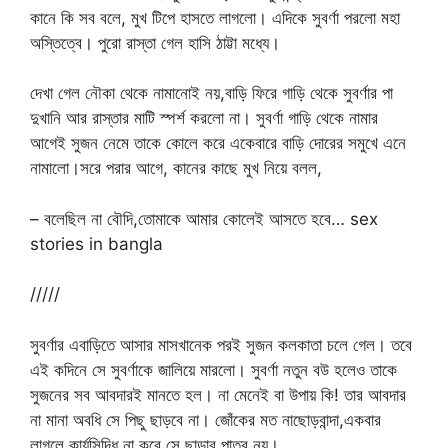
কানে কি সব বলে, মুখ টিপে হাসতে লাগলো। এদিকে সুবর্ণা পরলো মহা
অস্তিত্বে। পুরো রাস্তা গেল হাসি ঠাট্টা মধ্যে।
দেখা গেল নৌকা থেকে নামানোই নয়,বাড়ি ফিরে গাড়ি থেকে সুবর্ণার পা
দুখানি আর রাস্তার মাটি স্পর্শ করলো না। সুবর্ণা গাড়ি থেকে নামার
আগেই সুজন নেমে তাকে কোলে করে একেবারে বাড়ি দোরের সমুখে এনে
নামালো।সরে পরার আগে, কানের কাছে মুখ নিয়ে বলল,
– বলেছিল না বৌদি,তোমাকে আমার কোলেই আসতে হবে… sex
stories in bangla
/////
সুবর্ণার এবাড়িতে আসার মাসখানেক পরই সুজন কলকাতা চলে গেল। তবে
এই কদিনে সে সুবর্ণাকে জালিয়ে মারলো। সুবর্ণা নতুন বউ হলেও তাকে
সুজনের সব আবদারই মানতে হল। না মেনেই বা উপায় কি! তার আবদার
না মানা অবধি সে পিছু ছাড়বে না। জোঁকের মত নাছোড়বান্দা,একবার
লাগলে কার্যসিদ্ধি না করে সে ছাড়ার পাত্র নয়।