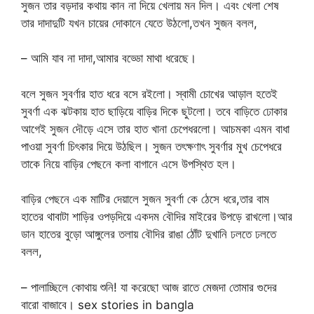
সুজন তার বড়দার কথায় কান না দিয়ে খেলায় মন দিল। এবং খেলা শেষ
তার দাদাদুটি যখন চায়ের দোকানে যেতে উঠলো,তখন সুজন বলল,
– আমি যাব না দাদা,আমার বড্ডো মাথা ধরেছে।
বলে সুজন সুবর্ণার হাত ধরে বসে রইলো। স্বামী চোখের আড়াল হতেই
সুবর্ণা এক ঝটকায় হাত ছাড়িয়ে বাড়ির দিকে ছুটলো। তবে বাড়িতে ঢোকার
আগেই সুজন দৌড়ে এসে তার হাত খানা চেপেধরলো। আচমকা এমন বাধা
পাওয়া সুবর্ণা চিৎকার দিয়ে উঠছিল। সুজন তৎক্ষণাৎ সুবর্ণার মুখ চেপেধরে
তাকে নিয়ে বাড়ির পেছনে কলা বাগানে এসে উপস্থিত হল।
বাড়ির পেছনে এক মাটির দেয়ালে সুজন সুবর্ণা কে ঠেসে ধরে,তার বাম
হাতের থাবাটা শাড়ির ওপড়দিয়ে একদম বৌদির মাইরের উপড়ে রাখলো।আর
ডান হাতের বুড়ো আঙ্গুলের তলায় বৌদির রাঙা ঠোঁট দুখানি ঢলতে ঢলতে
বলল,
– পালাচ্ছিলে কোথায় শুনি! যা করেছো আজ রাতে মেজদা তোমার গুদের
বারো বাজাবে। sex stories in bangla