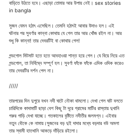
বাড়িতে উঠতে হবে। এছাড়া তোমার আর উপায় নেই। sex stories
in bangla
সুজন যেমন হঠাৎ এসেছিল। তেমনি হঠাৎই আবার উদাও হল। এই
ঘটনার পর সুবর্ণার কান্না কোথায় যে গেল তার আর খোঁজ রইল না। আর
শুধু কি কান্না! তার দেবরটিই বা কোথায় গেল!
গন্ডগোল মিটমাট হতে হতে আবহাওয়া শান্ত হয়ে গেল। যে বিয়ে নিয়ে এত
গন্ডগোল, তা নির্বিঘ্নে সম্পূর্ণ হল। সুবর্ণা ফাঁকে ফাঁকে এদিক ওদিক করেও
তার দেবরটির দর্শন পেল না।
/////
তারপরের দিন দুপুরে যখন নদী ঘাটে নৌকা থামলো। দেখা গেল ঘাট বলতে
চারিদিকে কাদামাটি ছাড়া বেশ কিছু টা দূরে গ্রামের মাটির রাস্তায় দুখানি
গরুর গাড়ি দেখা যাচ্ছে। গতকালের বৃষ্টিতে নদীতীর জলমগ্ন। এইবার
নতুন বৌকে কে নামায়।সুজনের বড় দুই দাদার মধ্যে বড়দার বউ অমলা
তার স্বামী হাতখানি আকড়ে দাঁড়িয়ে রইলো।