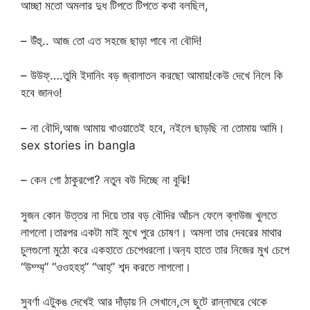
আচ্ছা মতো অমলার দুধ টিপতে টিপতে কথা বলছিল,
– উঁহু্.. আজ তো এত সহজে ছাড়া পাবে না বৌদি!
– উউফ্….তুমি ইদানিং বড় জ্বালাতন করছো আমায়!কেউ দেখে নিলে কি
হবে জানও!
– না বৌদি,আজ আমায় খাওয়াতেই হবে, নইলে ছাড়ছি না তোমায় আমি।
sex stories in bangla
– কেন গো ঠাকুরপো? নতুন বউ দিচ্ছে না বুঝি!
সুজন কোন উত্তর না দিয়ে তার বড় বৌদির আঁচল ফেলে ব্লাউজ খুলতে
লাগলো।তারপর একটা মাই মুখে পুরে চোষণ। অমলা তার দেবরের মাথার
চুলগুলো মুঠো করে একহাতে চেপেধরলো।অন‍্য হাতে তার নিজের মুখ চেপে
“উম্ম্ম্” “ওওহহহ্” “আহ্” শব্দ করতে লাগলো।
সুবর্ণা এটুকঙ দেখেই আর দাঁড়ায় নি সেখানে,সে ছুটে রান্নাঘরে থেকে