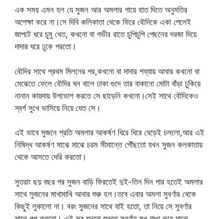
এক সময় এমন হল যে সুজন আর অমলার গায়ে হাত দিতে অনুমতির
অপেক্ষা করে না।সে দিবি কলিকাতা থেকে ফিরে বৌদিকে একা পেলেই
জাপটে ধরে চুমু খেত, কখনো বা গভীর রাতে চুপিচুপি পেছনের দরজা দিয়ে
দাদার ঘরে ঢুকে পরতো।
বৌদির সাথে প্রথম মিলনের পর,কখনো বা দাদার শয্যায় আবার কখনো বা
মেঝেতে ফেলে বৌদির ঘন বালে ঢাকা গুদে তার বাকানো মোটা বাঁড়া ঢুকিয়ে
নানান কায়দায় উপভোগ করতে সে ছাড়েনি কখনো।সেই সাথে বৌদিকেও
স্বর্গ সুখে ভাসিয়ে নিয়ে যেত সে।
এই ভাবে সুজনে প্রতি অমলার আকর্ষণ ধিরে ধিরে বেড়েই চললো,আর এই
নিষিদ্ধ আকর্ষণ মাঝে মাঝে চরম সীমান্তে পৌঁছতো যখন সুজন কলকাতায়
থেকে আসতে দেরি করতো।
সুতরাং ছয় বছর পর সুজন বাড়ি ফিরতেই দুই-তিন দিন পার হতেই অমলার
সাথে সুজনের মাখামাখি আবার শুরু হল।তবে এবার অমলা সুবর্ণার থেকে
কিছুই লুকালো না। বরং সুজনের সাথে যাই হতো, তা নিয়ে সে সুবর্ণার
সাথে গল্প করতো। এই সব শুনতে শুনতে সুবর্ণার মুখ রাঙা করে মাঝে