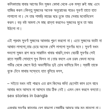
কলিকাতায় যাবার আগের দিন সুজন কোথা থেকে এক মস্ত রুই মাছ এনে
হাজির করল।কিন্তু সুজনের অনেক অনুরোধের পরেও সুবর্ণা তাতে হাত
লাগালো না। সে তার শাশুড়ি মায়ের ঘরে ঢুকে তার সেবায় মনোনিবেশ
করল। বড় বউ অমলা সে মাছ রান্না করলেও সুজনের মুখে তা আর
উঠলো না।
এই প্রথম সুবর্ণা সুজনের আবদার পুরণ করলো না। এতে সুজনের যতটা না
আঘাত লাগলো,তার চেয়ে অনেক বেশি লাগলো সুবর্ণার মনে। সুবর্ণা যখন
শুনলো সুজন রাগ করে সারাদিন খাবার খায়নি,তখন বেচারী সুবর্ণার সেই
রাতে স্বামী সোহাগে সুখ মিলন না।তার বদলে এক চরম বেদনা মনের
গভীর থেকে জেগে উঠে অভাগীনির দুই চোখ ভাসিয়ে দিল। স্বামী তাকে
বুকে টেনে মাথায় সস্নেহে হাত বুলিয়ে বলল,
– সইতে যখন নাই পারবে এত রাগ কিসের শুনি! ছেলেটা কাল চলে যাবে
আবার কবে আসবে না আসবে তার ঠিক নেই। এমন কেন করলে বলতো।
sex stories in bangla
একথায় সুবর্ণার কান্নার বেগ বাড়লো।স্বামীর আদরে তার মন মানলো না।