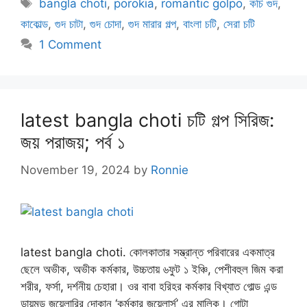
Tags
bangla choti
,
porokia
,
romantic golpo
,
কচি গুদ
,
কাকোল্ড
,
গুদ চাটা
,
গুদ চোদা
,
গুদ মারার গল্প
,
বাংলা চটি
,
সেরা চটি
1 Comment
latest bangla choti চটি গল্প সিরিজ:
জয় পরাজয়; পর্ব ১
November 19, 2024
by
Ronnie
latest bangla choti. কোলকাতার সম্ভ্রান্ত পরিবারের একমাত্র
ছেলে অভীক, অভীক কর্মকার, উচ্চতায় ৬ফুট ১ ইঞ্চি, পেশীবহুল জিম করা
শরীর, ফর্সা, দর্শনীয় চেহারা। ওর বাবা হরিহর কর্মকার‌ বিখ্যাত গোল্ড এন্ড
ডায়মন্ড জুয়েলারির দোকান ‘কর্মকার জুয়েলার্স’ এর মালিক। গোটা