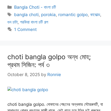
Categories
Bangla Choti - বাংলা চটি
Tags
bangla choti
,
porokia
,
romantic golpo
,
কাকোল্ড
,
গুদ চাটা
,
পরকিয়া বাংলা চটি গল্প
1 Comment
choti bangla golpo অন্ধ মোহ;
প্রথম সিজিন: পর্ব ৩
October 8, 2025
by
Ronnie
choti bangla golpo. দোকানের পেছনের অন্ধকার স্টোররুমটি, যা
সাধারণত গোপন প্রণয়ের সাক্ষী থাকে, সেই রাতে হয়ে উঠল দুই পুরুষের