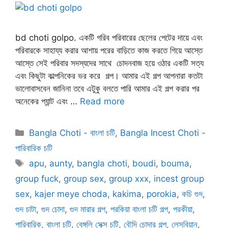
bd choti golpo. একটি গরিব পরিবারের ছেলের পেটের দায়ে এবং
পরিবারকে সাহায্য করার আশায় পরের বাড়িতে কাজ করতে গিয়ে আস্তে
আস্তে সেই পরিবার সদস্যদের সাথে চোদনবাজ হয়ে ওঠার একটি সত্য
এবং কিছুটা কাল্পনিকের ভর করে গল্প। আমার এই গল্প আপনারা কতটা
ভালোবাসবেন জানিনা তবে এটুকু বলতে পারি আমার এই গল্প করার পর
অনেকের প্যান্ট এবং …
Read more
Categories
Bangla Choti - বাংলা চটি
,
Bangla Incest Choti -
পারিবারিক চটি
Tags
apu
,
aunty
,
bangla choti
,
boudi
,
bouma
,
group fuck
,
group sex
,
group xxx
,
incest group
sex
,
kajer meye choda
,
kakima
,
porokia
,
কচি গুদ
,
গুদ চাটা
,
গুদ চোদা
,
গুদ মারার গল্প
,
পরকিয়া বাংলা চটি গল্প
,
পরকীয়া
,
পারিবারিক
,
বাংলা চটি
,
বেঙ্গলি সেক্স চটি
,
বৌদি চোদার গল্প
,
লেসবিয়ান
,