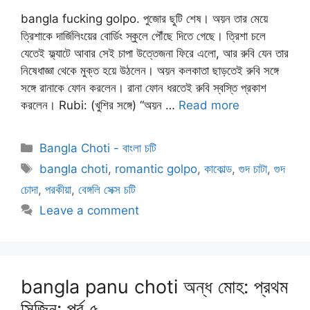
bangla fucking golpo. পুজোর ছুটি শেষ। অয়ন তার মেয়ে
ত্রিশাকে দার্জিলিংয়ের বোর্ডিং স্কুলে পৌঁছে দিতে গেছে। ত্রিশা চলে
যেতেই ফ্ল্যাটে আবার সেই চাপা উত্তেজনা ফিরে এলো, আর রুবি যেন তার
নিষেধাজ্ঞা থেকে মুক্ত হয়ে উঠলেন। অয়ন কলকাতা ছাড়তেই রুবি সঙ্গে
সঙ্গে রানাকে ফোন করলেন। রানা ফোন ধরতেই রুবি স্বস্তি প্রকাশ
করলেন। Rubi: (খুশির সঙ্গে) “অয়ন …
Read more
Categories
Bangla Choti - বাংলা চটি
Tags
bangla choti
,
romantic golpo
,
কাকোল্ড
,
গুদ চাটা
,
গুদ
চোদা
,
পরকীয়া
,
বেঙ্গলি সেক্স চটি
Leave a comment
bangla panu choti অন্ধ মোহ: প্রথম
সিজিন: পর্ব ৫