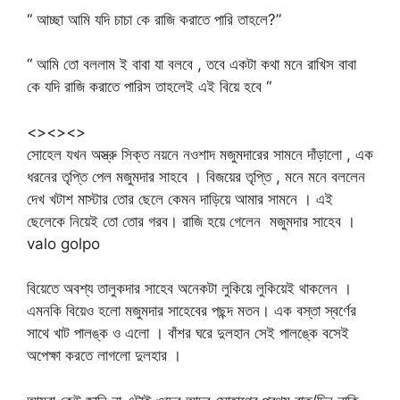
“ আচ্ছা আমি যদি চাচা কে রাজি করাতে পারি তাহলে?”
“ আমি তো বললাম ই বাবা যা বলবে , তবে একটা কথা মনে রাখিস বাবা
কে যদি রাজি করাতে পারিস তাহলেই এই বিয়ে হবে “
<><><>
সোহেল যখন অস্ত্রু সিক্ত নয়নে নওশাদ মজুমদারের সামনে দাঁড়ালো , এক
ধরনের তৃপ্তি পেল মজুমদার সাহবে । বিজয়ের তৃপ্তি , মনে মনে বললেন
দেখ খটাশ মাস্টার তোর ছেলে কেমন দাড়িয়ে আমার সামনে । এই
ছেলেকে নিয়েই তো তোর গরব। রাজি হয়ে গেলেন মজুমদার সাহেব ।
valo golpo
বিয়েতে অবশ্য তালুকদার সাহেব অনেকটা লুকিয়ে লুকিয়েই থাকলেন ।
এমনকি বিয়েও হলো মজুমদার সাহেবের পছন্দ মতন। এক বস্তা স্বর্ণের
সাথে খাট পালঙ্ক ও এলো । বাঁশর ঘরে দুলহান সেই পালঙ্কে বসেই
অপেক্ষা করতে লাগলো দুলহার ।