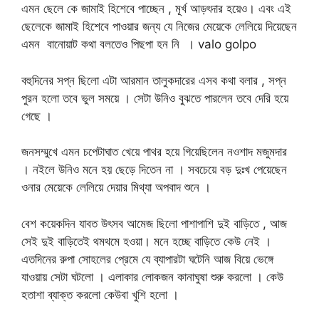
এমন ছেলে কে জামাই হিশেবে পাচ্ছেন , মূর্খ আড়ৎদার হয়েও। এবং এই
ছেলেকে জামাই হিশেবে পাওয়ার জন্য যে নিজের মেয়েকে লেলিয়ে দিয়েছেন
এমন বানোয়াট কথা বলতেও পিছপা হন নি । valo golpo
বহুদিনের সপ্ন ছিলো এটা আরমান তালুকদারের এসব কথা বলার , সপ্ন
পুরন হলো তবে ভুল সময়ে । সেটা উনিও বুঝতে পারলেন তবে দেরি হয়ে
গেছে ।
জনসম্মুখে এমন চপেটাঘাত খেয়ে পাথর হয়ে গিয়েছিলেন নওশাদ মজুমদার
। নইলে উনিও মনে হয় ছেড়ে দিতেন না । সবচেয়ে বড় দুঃখ পেয়েছেন
ওনার মেয়েকে লেলিয়ে দেয়ার মিথ্যা অপবাদ শুনে ।
বেশ কয়েকদিন যাবত উৎসব আমেজ ছিলো পাশাপাশি দুই বাড়িতে , আজ
সেই দুই বাড়িতেই থমথমে হওয়া। মনে হচ্ছে বাড়িতে কেউ নেই ।
এতদিনের রুপা সোহলের প্রেমে যে ব্যাপারটা ঘটেনি আজ বিয়ে ভেঙ্গে
যাওয়ায় সেটা ঘটলো । এলাকার লোকজন কানাঘুষা শুরু করলো । কেউ
হতাশা ব্যাক্ত করলো কেউবা খুশি হলো ।