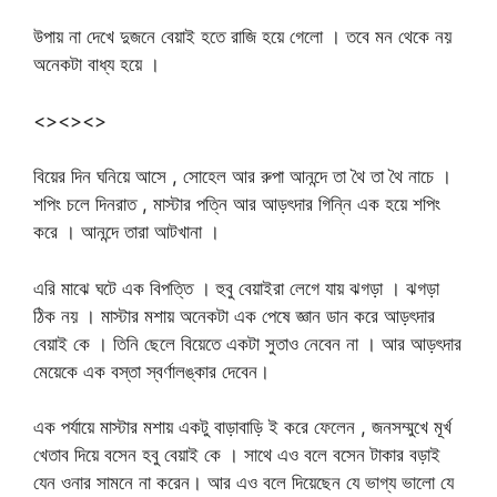
উপায় না দেখে দুজনে বেয়াই হতে রাজি হয়ে গেলো । তবে মন থেকে নয়
অনেকটা বাধ্য হয়ে ।
<><><>
বিয়ের দিন ঘনিয়ে আসে , সোহেল আর রুপা আনন্দে তা থৈ তা থৈ নাচে ।
শপিং চলে দিনরাত , মাস্টার পত্নি আর আড়ৎদার গিন্নি এক হয়ে শপিং
করে । আনন্দে তারা আটখানা ।
এরি মাঝে ঘটে এক বিপত্তি । হুবু বেয়াইরা লেগে যায় ঝগড়া । ঝগড়া
ঠিক নয় । মাস্টার মশায় অনেকটা এক পেষে জ্ঞান ডান করে আড়ৎদার
বেয়াই কে । তিনি ছেলে বিয়েতে একটা সুতাও নেবেন না । আর আড়ৎদার
মেয়েকে এক বস্তা স্বর্ণালঙ্কার দেবেন।
এক পর্যায়ে মাস্টার মশায় একটু বাড়াবাড়ি ই করে ফেলেন , জনসম্মুখে মূর্খ
খেতাব দিয়ে বসেন হবু বেয়াই কে । সাথে এও বলে বসেন টাকার বড়াই
যেন ওনার সামনে না করেন। আর এও বলে দিয়েছেন যে ভাগ্য ভালো যে