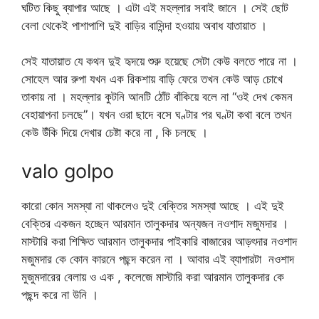
ঘটিত কিছু ব্যাপার আছে । এটা এই মহল্লার সবাই জানে । সেই ছোট
বেলা থেকেই পাশাপাশি দুই বাড়ির বাসিন্দা হওয়ায় অবাধ যাতায়াত ।
সেই যাতায়াত যে কথন দুই হৃদয়ে শুরু হয়েছে সেটা কেউ বলতে পারে না ।
সোহেল আর রুপা যখন এক রিকশায় বাড়ি ফেরে তখন কেউ আড় চোখে
তাকায় না । মহল্লার কুটনি আনটি ঠোঁট বাঁকিয়ে বলে না “ওই দেখ কেমন
বেহায়াপনা চলছে”। যখন ওরা ছাদে বসে ঘণ্টার পর ঘণ্টা কথা বলে তখন
কেউ উঁকি দিয়ে দেখার চেষ্টা করে না , কি চলছে ।
valo golpo
কারো কোন সমস্যা না থাকলেও দুই বেক্তির সমস্যা আছে । এই দুই
বেক্তির একজন হচ্ছেন আরমান তালুকদার অন্যজন নওশাদ মজুমদার ।
মাস্টারি করা শিক্ষিত আরমান তালুকদার পাইকারি বাজারের আড়ৎদার নওশাদ
মজুমদার কে কোন কারনে পছন্দ করেন না । আবার এই ব্যাপারটা নওশাদ
মুজুমদারের বেলায় ও এক , কলেজে মাস্টারি করা আরমান তালুকদার কে
পছন্দ করে না উনি ।