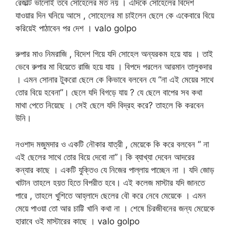
রেজাল্ট ভালোই তবে সোহেলের মত নয় । এদিকে সোহেলের বিদেশ
যাওয়ার দিন ঘনিয়ে আসে , সোহেলের মা চাইলেন ছেলে কে একেবারে বিয়ে
করিয়েই পাঠাবেন পর দেশ । valo golpo
রুপার মাও নিমরাজি , বিদেশ গিয়ে যদি সোহেল অন্যরকম হয়ে যায় । তাই
ভেবে রুপার মা বিয়েতে রাজি হয়ে যায় । বিপদে পরলেন আরমান তালুকদার
। এমন সোনার টুকরো ছেলে কে কিভাবে বলবেন যে “না এই মেয়ের সাথে
তোর বিয়ে হবেনা”। ছেলে যদি বিগড়ে যায় ? যে ছেলে বাপের সব কথা
মাথা পেতে নিয়েছে । সেই ছেলে যদি বিদ্রহ করে? তাহলে কি করবেন
উনি।
নওশাদ মজুমদার ও একটি নৌকার যাত্রী , মেয়েকে কি করে বলবেন “ না
এই ছেলের সাথে তোর বিয়ে দেবো না”। কি ব্যাখ্যা দেবেন আদরের
কন্যার কাছে । একটি যুক্তিও যে নিজের পাল্লায় পাচ্ছেন না । যদি জোড়
খাটান তাহলে হয়ত হিতে বিপরীত হবে। এই কলেজ মাস্টার যদি জানতে
পারে , তাহলে খুশিতে আহ্লাদে ছেলের বৌ করে নেবে মেয়েকে । এমন
মেয়ে পাওয়া তো আর চাট্টি খানি কথা না । শেষে চিরজীবনের জন্য মেয়েকে
হারাবে ওই মাস্টারের কাছে । valo golpo