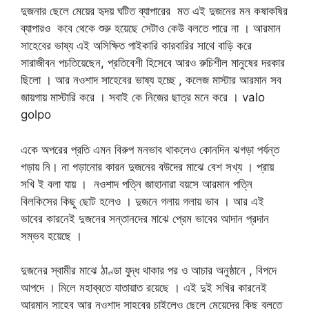
দুজনার ছেলে মেয়ের হৃদয় ঘটিত ব্যাপারের মত এই দুজনের মন কষাকষির
ব্যাপারও কবে থেকে শুরু হয়েছে সেটাও কেউ বলতে পারে না । আরমান
সাহেবের ভাষ্য এই অসিক্ষিত পাইকারি কারবারির সাথে বাড়ি করে
সারাজীবন পচতিয়েছেন, প্রতিবেশী হিসেবে আরও রুচিশীল মানুষের দরকার
ছিলো । আর নওশাদ সাহেবের ভাষ্য হচ্ছে , কলেজ মাস্টার আরমান সব
জায়গায় মাস্টারি করে । সবাই কে নিজের ছাত্র মনে করে । valo
golpo
একে অপরের প্রতি এমন বিরুপ মনভাব থাকলেও কোনদিন ঝগড়া পর্যন্ত
গড়ায় নি। না গড়ানোর কারন দুজনের বউদের মাঝে বেশ সখ্য । প্রায়
সখি ই বলা যায় । নওশাদ পত্নি জাহানারা বয়সে আরমান পত্নি
বিলকিসের কিছু ছোট হলেও । দুজনে গলায় গলায় ভাব । আর এই
ভাবের কারনেই দুজনের সন্তানদের মাঝে প্রেম ভাবের আদান প্রদান
সম্ভব হয়েছে ।
দুজনের স্বামীর মাঝে ঠাণ্ডা যুদ্ধ থাকার পর ও আচার অনুষ্ঠানে , বিপদে
আপদে । মিলে মহাব্বতে যাতায়াত রয়েছে । এই দুই সখির কারনেই
আরমান সাহেব আর নওশাদ সাহবের চাইলেও ছেলে মেয়েদের কিছু বলতে