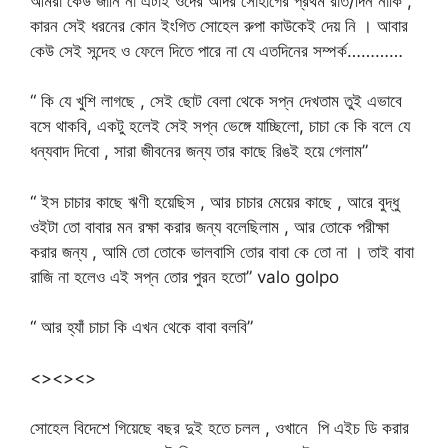
আমরা কেউ জানি না এটাই ওদের আদর সোহাগের প্রথম রাত/দিন নাকি ,
কারন সেই ধরনের কোন ইংগিত সোহেল রুপা কাউকেই দেয় নি । আবার
কেউ সেই সন্দেহ ও ফেলে দিতে পারে না যে এতদিনের সম্পর্ক…………
“ কি যে খুশি লাগছে , সেই ছোট বেলা থেকে সপ্ন দেখতাম তুই এভাবে
বসে থাকবি, একটু হলেই সেই সপ্ন ভেঙ্গে যাচ্ছিলো, চাচা কে কি বলে যে
ধন্যবাদ দিবো , সারা জীবনের জন্য তার কাছে রিঙই হয়ে গেলাম”
“ ইস চাচার কাছে ঋণী হয়েছিস , আর চাচার মেয়ের কাছে , আরে বুদ্ধু
ওইটা তো বাবার মন রক্ষা করার জন্য বলেছিলাম , আর তোকে পরীক্ষা
করার জন্য , আমি তো তোকে ভালবাসি তোর বাবা কে তো না । তাই বাবা
রাজি না হলেও এই সপ্ন তোর পুরন হতো” valo golpo
“ আর হ্যাঁ চাচা কি এখন থেকে বাবা বলবি”
<><><>
সোহেল বিদেশে গিয়েছে বছর দুই হতে চলল , ওখানে পি এইচ ডি করার