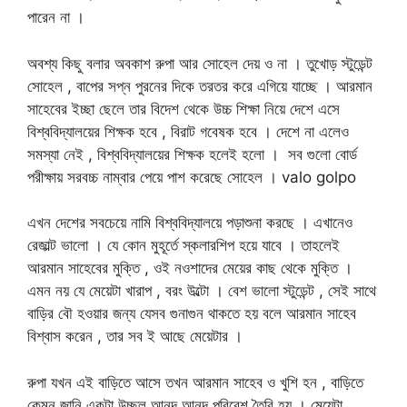
পারেন না ।
অবশ্য কিছু বলার অবকাশ রুপা আর সোহেল দেয় ও না । তুখোড় স্টুডেন্ট
সোহেল , বাপের সপ্ন পুরনের দিকে তরতর করে এগিয়ে যাচ্ছে । আরমান
সাহেবের ইচ্ছা ছেলে তার বিদেশ থেকে উচ্চ শিক্ষা নিয়ে দেশে এসে
বিশ্ববিদ্যালয়ের শিক্ষক হবে , বিরাট গবেষক হবে । দেশে না এলেও
সমস্যা নেই , বিশ্ববিদ্যালয়ের শিক্ষক হলেই হলো । সব গুলো বোর্ড
পরীক্ষায় সরবচ্চ নাম্বার পেয়ে পাশ করেছে সোহেল । valo golpo
এখন দেশের সবচেয়ে নামি বিশ্ববিদ্যালয়ে পড়াশুনা করছে । এখানেও
রেজাল্ট ভালো । যে কোন মুহূর্তে স্কলারশিপ হয়ে যাবে । তাহলেই
আরমান সাহেবের মুক্তি , ওই নওশাদের মেয়ের কাছ থেকে মুক্তি ।
এমন নয় যে মেয়েটা খারাপ , বরং উল্টো । বেশ ভালো স্টুডেন্ট , সেই সাথে
বাড়ির বৌ হওয়ার জন্য যেসব গুনাগুন থাকতে হয় বলে আরমান সাহেব
বিশ্বাস করেন , তার সব ই আছে মেয়েটার ।
রুপা যখন এই বাড়িতে আসে তখন আরমান সাহেব ও খুশি হন , বাড়িতে
কেমন জানি একটা উচ্ছল আনন্দ আনন্দ পরিবেশ তৈরি হয় । মেয়েটা