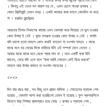
শান্তিতে বাচতে পারবেন না । মাস্টার উনার উপর জন্মের প্রতিশোধ নেবে
। কিন্তু এই ভেবে মন খারাপ হয় যে , এমন ছেলে পাওয়া দুস্কর ।
যেমন ব্রিলিয়ান্ট তেমন ভদ্র । একটা কাজের কথা বললে কোনদিন না করে
না । valo golpo
আরতের হিসাব নিকাশের খাতায় এমন বেবস্থা করে দিয়েছে যে ভুল হওয়ার
কোন উপায় ই নেই । ফান্ড তসরুফ হওয়ার কোন উপায় ও নেই । বাপটা
যদি ভালো হতো তাহলে কোন কথাই বলতেন না নওশাদ সাহবে । মাঝে
মাঝে মনে হয় মেয়ের দিকে তাকিয়ে উনি এই সম্পর্ক মেনে নেবেন ।
আবার মাঝে মাঝে মনে থেকে শ্বায় পান না । তবে একটি কথা উনি
জানেন, মেয়ে যদি এসে বলে “বাবা আমি সোহেল কেই বিয়ে করবো”
তাহলে আর উপায় থাকবে না নওশাদ সাহেবের ।
<><>
দিন যায় বছর যায় , সব কিছু চলে প্ল্যান মাফিক । সোহেলের স্নাতক শেষ
হয়েছে , যেমনটা আশা করা হয়েছিলো তেমন ই হয়েছে। ফুল স্কলারশিপে
বিদেশে উচ্চ শিক্ষার ব্যাবস্থাও হয়ে গেছে । রুপার ও স্নাতক শেষ ,