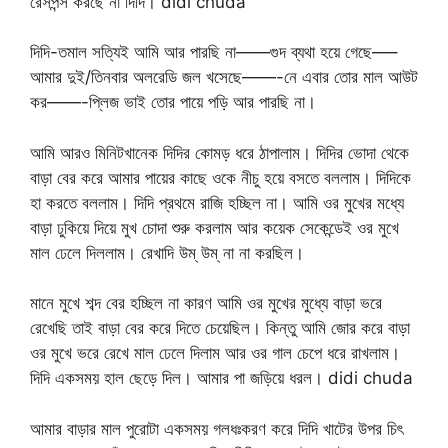
রেসপন্স করছে না দিদি। didi chuda
দিদি-তমাল সত্যিই আমি আর পারছি না——গুদ ব্যথা হয়ে গেছে—–
আমার দুই/তিনবার অলরেডি জল খসেছে——-নে এবার তোর মাল আউট
কর——-প্লিজ ভাই তোর পায়ে পড়ি আর পারছি না।
আমি আরও মিনিটখানেক দিদির কোমড় ধরে ঠাপালাম। দিদির ভোদা থেকে
বাড়া বের করে আমার পায়ের কাছে ওকে নীচু হয়ে বসতে বললাম। দিদিকে
হা করতে বললাম। দিদি প্রথমে রাজি হচ্ছিল না। আমি ওর মুখের মধ্যে
বাড়া ঢুকিয়ে দিয়ে মুখ চোদা শুরু করলাম আর কয়েক সেকেন্ডেই ওর মুখে
মাল ঢেলে দিললাম। রেখাদি উম্ উম্ না না করছিল।
মানে মুখে শব্দ বের হচ্ছিল না কারণ আমি ওর মুখের মুধ্যে বাড়া ভরে
রেখেছি তাই বাড়া বের করে দিতে চেয়েছিল। কিন্তু আমি জোর করে বাড়া
ওর মুখে ভরে রেখে মাল ঢেলে দিলাম আর ওর গাল চেপে ধরে রাখলাম।
দিদি একসময় হাল ছেড়ে দিল। আমার পা জড়িয়ে ধরল। didi chuda
আমার বাড়ার মাল পুরোটা একসময় গলধঃকরণ করে দিদি খাটের উপর চিৎ