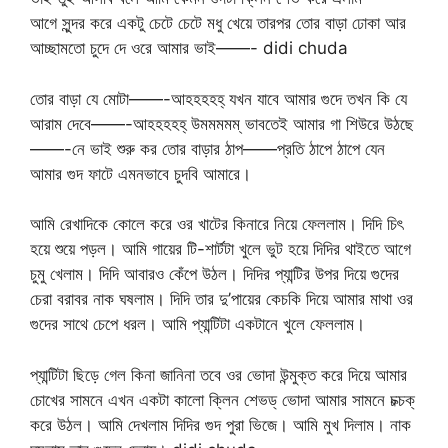
আগে সুন্দর করে একটু চেটে চেটে মধু খেয়ে তারপর তোর বাড়া ঢোকা আর
আচ্ছামতো চুদে ‍দে ওরে আমার ভাই——- didi chuda
তোর বাড়া যে মোটা——-আহহহহহ্ যখন যাবে আমার গুদে তখন কি যে
আরাম দেবে——-আহহহহহ্ উমমমমম্ ভাবতেই আমার গা শিউরে উঠছে
——-নে ভাই শুরু কর তোর বাড়ার ঠাপ——প্রতি ঠাপে ঠাপে যেন
আমার গুদ ফাটে এমনভাবে চুদবি আমারে।
আমি রেখাদিকে কোলে করে ওর খাটের কিনারে নিয়ে ফেললাম। দিদি চিৎ
হয়ে শুয়ে পড়ল। আমি গায়ের টি-শার্টটা খুলে ভুট হয়ে দিদির থাইতে আগে
চুমু খেলাম। দিদি আবারও কেঁপে উঠল। দিদির প্যান্টির উপর দিয়ে গুদের
চেরা বরাবর নাক ঘষলাম। দিদি তার দু’পায়ের কেচকি দিয়ে আমার মাথা ওর
গুদের সাথে চেপে ধরল। আমি প্যান্টিটা একটানে খুলে ফেললাম।
প্যান্টিটা ছিড়ে গেল কিনা জানিনা তবে ওর ভোদা উন্মুক্ত করে দিয়ে আমার
চোখের সামনে এখন একটা কালো ক্লিন শেভড্ ভোদা আমার সামনে চক্চক্
করে উঠল। আমি দেখলাম দিদির গুদ পুরা ভিজে। আমি মুখ দিলাম। নাক