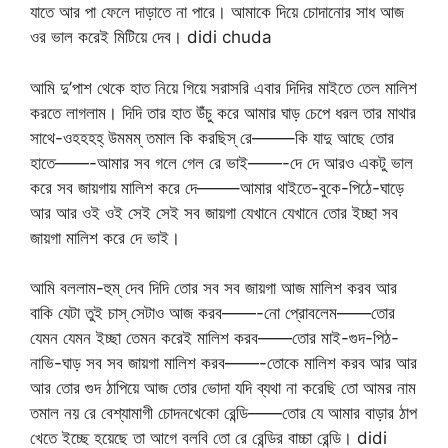
যাতে আর পা ফেলে দাড়াতে না পারে। আমাকে দিয়ে চোদানোর সাধ আজ
ওর ভাল করেই মিটিয়ে দেব। didi chuda
আমি দু’পাশ থেকে হাত নিয়ে গিয়ে সরাসরি এবার দিদির মাইতে তেল মালিশ
করতে লাগলাম। দিদি তার হাত উঁচু করে আমার ঘাড় চেপে ধরল তার মাথার
সাথে-ওহহহহ্ উমমম্ তমাল কি করছিস্ রে——–কি যাদু আছে তোর
হাতে——-আমার সব গলে গেল রে ভাই——-দে দে আরও একটু ভাল
করে সব জায়গায় মালিশ করে দে——–আমার থাইতে-বুকে-পিঠে-ঘাড়ে
আর আর ওই ওই সেই সেই সব জায়গা যেখানে যেখানে তোর ইচ্ছা সব
জায়গা মালিশ করে দে ভাই।
আমি বললাম-হুম্ দেব দিদি তোর সব সব জায়গা আজ মালিশ করব আর
বাকি যেটা তুই চাস্ সেটাও আজ করব——-নো প্রোবলেম——তোর
যেমন যেমন ইচ্ছা তেমন করেই মালিশ করব——তোর মাই-গুদ-পিঠ-
নাভি-ঘাড় সব সব জায়গা মালিশ করব——-তোকে মালিশ করব আর আর
আর তোর গুদ ঠাপিয়ে আজ তোর ভোদা যদি ব্যথা না করেছি তো আমর নাম
তমাল নয় রে বেশ্যামাগী চোদনখেকো রেন্ডি——তোর যে আমার বাড়ার ঠাপ
খেতে ইচ্ছে হয়েছে তা আগে বলবি তো রে রেন্ডির বাচ্চা রেন্ডি। didi