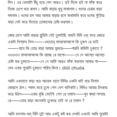
দিল। ওর ভোদাটা উঁচু হয়ে গেল আরও। দুই দিকে দুই পা ফাঁক করে
নিজে চেপে ধরে রাখল। আমি বাড়ায় থুথু মাখালাম। গুদের চেরায় বাড়া
ঘষলাম। গুদের রস আর আমার বাড়ার রসে মাখামাখি করে গুদের ফুঁটোয়
বাড়া সেট করে ভিতরে ঢোকানোর চেষ্টা করলাম।
জোর চাপে আমি বাড়ার মুন্ডিটা যেই ঢুকাইছি অমনি দিদি ওক্ করে জোরে
একটা নিশ্বাস নিল——-ওহহহহ্ মাআআআগো কি ঢুকল রে ভাই
——-যাবে কি তোর বাড়া আমার অন্দরে——পারবি বাকিটা ঢুকাতে ?
ওওওওও মাআআআআ কি যাচ্ছে রে মাগো——-দে দে আস্তে আস্তে
চেষ্টা কর ঢুকাতে——-নে নে আমি আরও ফাঁক করলাম আমার পা——
দেখ এবার পুরোটা ঢুকাতে পারিস্ কিনা। didi chuda
আমি একহাতে বাড়া ধরে আরেক হাতে দিদির একটা থাই ধরে দিলাম
জোরসে ঠাপ। পকাৎ করে ঢুকে গেল বেশ খানিকটা। দিদিও আবার চিৎকার
করে উঠল——এবার বুঝি ফেটেই গেল রে তমাল——খুব ব্যথা লাগছে
রে——তোর বাড়া অনেকটা ঢুকেছে তাই না রে তমাল ?
আমি বললাম-হুম্ দিদি তুই আর একটু কষ্ট কর দেখবি এখনই আমি পুরোটা