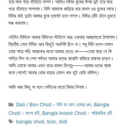
হয়ে শুয়ে পড়ে হাঁফাতে লাগল। আমিও দিদির বুকের উপর ভুট হয়ে শুয়ে
পড়ে হাঁফাতে লাগলাম। দিদি আমাকে জড়িয়ে ধরে রাখল ওর বুকের সাথে।
দিদির মাই দুটো আমার বুকে চ্যাপ্টা হতে লাগল। দিদির ঠোঁট টেনে চুষতে
শুরু করলাম।
ওইদিন দিদিকে আবার বিভিন্ন স্টাইলে আর একবার আচ্ছামতো ঠাপালাম।
দ্বিতীয় গেমে দিদির আর কিছুই অবশিষ্ট ছিল না। শুধু দিদি বলল-তমাল
তোর পায়ে পড়ি আজকের মতো আমায় ছেড়ে দে——তোর বাড়া যে কি
শান্তি দিল যা শেষ পর্যন্ত আমার গুদের বারোটা বাজিয়ে তারপর ছাড়ল।
আমি তোকে আবার এমন করে ডাকব কিন্তু——-আমার গুদের ব্যথা
কমে গেলেই আবার তোর বাড়ার চোদন খাব তুই রেডি থাকিস্।
আমি আর কিছু না বলে সেদিনের মতো বিদায় নিলাম।
Categories
Didi / Bon Choti - দিদি বা বোন চোদার গল্প
,
Bangla
Choti - বাংলা চটি
,
Bangla Incest Choti - পারিবারিক চটি
Tags
bangla choti
,
bon
,
didi