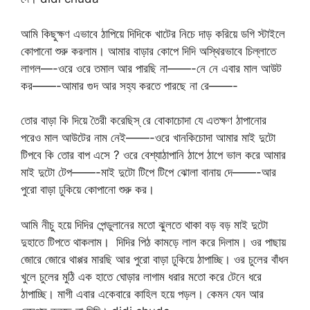
আমি কিছুক্ষণ এভাবে ঠাপিয়ে দিদিকে খাটের নিচে দাড় করিয়ে ডগি স্টাইলে
কোপানো শুরু করলাম। আমার বাড়ার কোপে দিদি অস্থিরভাবে চিল্লাতে
লাগল—-ওরে ওরে তমাল আর পারছি না——-নে নে এবার মাল আউট
কর——-আমার গুদ আর সহ্য করতে পারছে না রে——-
তোর বাড়া কি দিয়ে তৈরী করেছিস্ রে বোকাচোদা যে এতক্ষণ ঠাপানোর
পরেও মাল আউটের নাম নেই——-ওরে খানকিচোদা আমার মাই দুটো
টিপবে কি তোর বাপ এসে ? ওরে বেশ্যাঠাপানি ঠাপে ঠাপে ভাল করে আমার
মাই দুটো টেপ——-মাই দুটো টিপে টিপে ঝোলা বানায় দে——-আর
পুরো বাড়া ঢুকিয়ে কোপানো শুরু কর।
আমি নীচু হয়ে দিদির পেন্ডুলানের মতো ঝুলতে থাকা বড় বড় মাই দুটো
দুহাতে টিপতে থাকলাম। দিদির পিঠ কামড়ে লাল করে দিলাম। ওর পাছায়
জোরে জোরে থাপ্পর মারছি আর পুরো বাড়া ঢুকিয়ে ঠাপাচ্ছি। ওর চুলের বাঁধন
খুলে চুলের মুঠি এক হাতে ঘোড়ার লাগাম ধরার মতো করে টেনে ধরে
ঠাপাচ্ছি। মাগী এবার একেবারে কাহিল হয়ে পড়ল। কেমন যেন আর