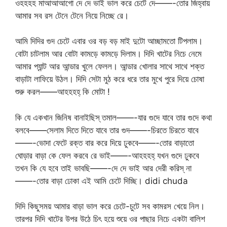
ওহহহহ মাআআআগো দে দে ভাই ভাল করে চেটে দে——-তোর জিহ্বায়
আমার সব রস টেনে টেনে নিয়ে নিচ্ছে রে।
আমি দিদির গুদ চেটে এবার ওর বড় বড় মাই দুটো আচ্ছামতো টিপলাম।
বোটা চাটলাম আর বোটা কামড়ে কামড়ে দিলাম। দিদি খাটের নিচে নেমে
আমার প্যান্ট আর আন্ডার খুলে ফেলল। আন্ডার খোলার সাথে সাথে শক্ত
বাড়াটা লাফিয়ে উঠল। দিদি সেটা মুঠ করে ধরে তার মুখে পুরে দিয়ে চোষা
শুরু করল——আহহহহ্ কি মোটা !
কি যে একখান জিনিষ বানাইছিস্ তমাল——-যার গুদে যাবে তার গুদে কথা
বলবে——সেলাম দিতে দিতে যাবে তার গুদ——-চিরতে চিরতে যাবে
——-ভোদা ফেটে রক্ত বার করে দিয়ে ঢুকবে——-তোর বাড়াতো
ঘোড়ার বাড়া কে ফেল করবে রে ভাই——-আহহহহ্ যখন গুদে ঢুকবে
তখন কি যে হবে তাই ভাবছি——-দে দে ভাই আর দেরী করিস্ না
——-তোর বাড়া ঢোকা এই আমি চেটে দিচ্ছি। didi chuda
দিদি কিছুসময় আমার বাড়া ভাল করে চেটে-চুটে সব কামরস খেয়ে নিল।
তারপর দিদি খাটের উপর উঠে চিৎ হয়ে শুয়ে ওর পাছার নিচে একটা বালিশ