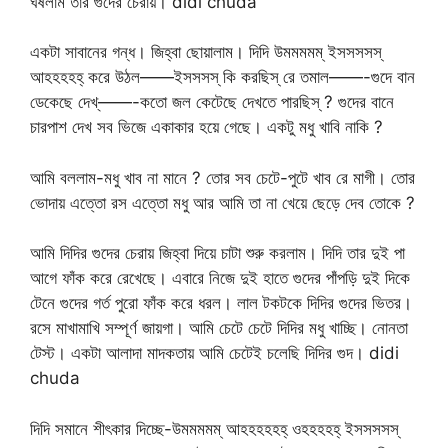
ঘষলাম তার গুদের চেরায়। didi chuda
একটা সাবানের গন্ধ। জিহ্বা ছোয়ালাম। দিদি উমমমমম্ ইসসসসস্
আহহহহহ্ করে উঠল——ইসসসস্ কি করছিস্ রে তমাল——-গুদে বান
ডেকেছে দেখ্——-কতো জল কেটেছে দেখতে পারছিস্ ? গুদের বানে
চারপাশ দেখ সব ভিজে একাকার হয়ে গেছে। একটু মধু খাবি নাকি ?
আমি বললাম-মধু খাব না মানে ? তোর সব চেটে-পুটে খাব রে মাগী। তোর
ভোদায় এত্তো রস এত্তো মধু আর আমি তা না খেয়ে ছেড়ে দেব তোকে ?
আমি দিদির গুদের চেরায় জিহ্বা দিয়ে চাটা শুরু করলাম। দিদি তার দুই পা
আগে ফাঁক করে রেখেছে। এবারে নিজে দুই হাতে গুদের পাঁপড়ি দুই দিকে
টেনে গুদের গর্ত পুরো ফাঁক করে ধরল। লাল টকটকে দিদির গুদের ভিতর।
রসে মাখামাখি সম্পূর্ণ জায়গা। আমি চেটে চেটে দিদির মধু খাচ্ছি। নোনতা
টেস্ট। একটা আলাদা মাদকতায় আমি চেটেই চলেছি দিদির গুদ। didi
chuda
দিদি সমানে শীৎকার দিচ্ছে-উমমমমম্ আহহহহহহ্ ওহহহহহ্ ইসসসসস্