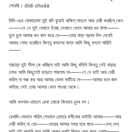
পেরেছি। didi chuda
দিদি-ওরে বোকাচোদা তুই যদি বুঝেই থাকিস্ তাহলে আর দেরী করছিস্ কেন
——–নে নে তুই যেখানে ইচ্ছে সেখানে ফেলে আমার গুদ ঠাপা——–
চুদে ‍চুদে আমার গুদ খাল করে দে——তোর বাড়া প্রথম দিন দেখেই
আমার লোভ হয়েছিল কিন্তু কমলের জন্য আমি কিছু বলতে পারিনি
——-
তাছাড়া তুই শীলা কে খাচ্ছিস্ তাই আমি কিছু বলিনি কিন্তু সেই বাড়ার
লোভ আমি কিছুতেই ছাড়তে পারলাম না——-নে নে ভাই আর দেরী
করিস্ না শুরু কর আর আমার ভোদা ফাটিয়ে দে——–আমার গুদে জল
কাটছে সেই তোর আসার ফোন পাওয়া থেকে।
আমি বললাম-তাহলে রেখা তোকে কিভাবে চুদব বল।
রেখাদি-যেভাবে পারিস্ সেভাবে চোদরে মগীখোর ভাইডি আমার——-আর
দেরী করিস্ না তো——-মেয়ের আসার সময় হয়ে যাবে——-দেখ্ দেখ্
ভাই তুই আসবি বলে আমি কেমন গুদটা ক্লিন শেভ করে এলাম——-