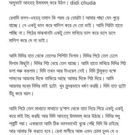
অস্ফুটে আহহহ্ উমমমম্ করে উঠল। didi chuda
রেখাদি বলল-ওহহহ্ তমাল কি গরম রে তোরটা ! আমার পাছা যেন পুড়ে
যাচ্ছে। নে একটু ভাল করে মালিশ করে দে তো ভাই। আমি পিঠটা হাতে
পাচ্ছি না। পিঠের মাঝখানটা একটু তেল মাখিয়ে ভাল করে ডলে ডলে
মালিশ করে দে না ভাই।
আমি দিদির হাত থেকে তেলের শিশিটা নিলাম। দিদির পিঠে তেল ঢেলে
দিলাম কিছুটা। দিদির পিঠ বেয়ে তেল যাচ্ছে। আমি হাতে মাখিয়ে দিদির পিঠ
ডলা শুরু করলাম। দিদি তখন আর টাওয়েল নেই। দিদি উন্মুক্ত বক্ষে
সামনের আয়নার দিকে তাকিয়ে আছে আমার দিকে পিঠ দিয়ে। আমি
আয়নার মধ্যে দিদির মাই দুটো খুব সুন্দরভাবে ধর্ষণ করছি। দিদি হাত দুটো
উঁচু করে ধরল।
আমি পিঠে তেল মাখাতে মাখাতে দু’পাশ থেকে হাত নিয়ে গিয়ে একটু একটু
করে মাই টাচ্ করছি আর দিদি আহহহ্ উমমমম্ করে উঠছে। দিদির শুধু
প্যান্টি পরা। এবারতো আমি ঠিক ভালভাবেই বুঝে গেছি দিদি কি চাইছে
আর আমার কি করতে হবে। রেখা মাগীরে আজ এমন চোদা চুদব যে ও