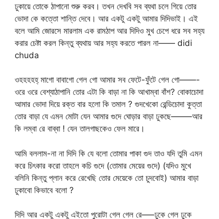
ঢুকায়ে তোকে ঠাপানো শুরু করব। তখন দেখবি সব ব্যথা চলে গিয়ে তোর
ভোদা কে কত্তো শান্তি দেবে। আর একটু একটু আমার দিদিভাই। এই
বলে আমি জোরসে মারলাম এক রামঠাপ আর দিদিও মুখ চেপে ধরে সব সহ্য
করার চেষ্টা করল কিন্তু ব্যথায় আর সহ্য করতে পারল না—— didi
chuda
ওহহহহহ্ মাগো বাবাগো গেল গো আমার সব ফেটে-ফুঁটে গেল গো——-
ওরে ওরে বেশ্যাঠাপানি তোর এটা কি বাড়া না কি আখাম্বা বাঁশ? বোকাচোদা
আমার ভোদা দিয়ে রক্ত বার হলো কি তমাল ? গুদখেকো রেন্ডিচোদা কুত্তা
তোর বাড়া যে এমন মোটা যেন আমার গুদে ঘোড়ার বাড়া ঢুকছে——–আর
কি লম্বা রে বাব্বা ! যেন তালগাছকেও ফেল মারে।
আমি বললাম-না না দিদি কি যে বলো তোমার পাকা গুদ তাও যদি তুমি এমন
করে চিৎকার করো তাহলে কচি গুদে (তোমার মেয়ের গুদে) (যদিও মুখে
বলিনি কিন্তু প্লান করে রেখেছি তোর মেয়েকে তো চুদবোই) আমার বাড়া
ঢুকাবো কিভাবে বলো ?
দিদি আর একটু একটু এইতো পুরোটা গেল গেল রে—–ঢুকে গেল ঢুকে