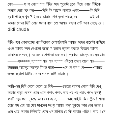
গেল——-যা যা সোনা মনা দিদির গুদে পুরোটা ঢুকে গিয়ে এবার দিদিকে
আরাম দেয়া শুরু কর——দিদি কি আরাম লাগছে এবার——-কি দিদি
ব্যথা পাচ্ছিস্ খুব ? ইসরে আমার দিদি ব্যথা পাচ্ছে রে———এইতো
আমার সোনা দিদি তোর গুদের রসে তো আমার বাড়ার পেট ভরে গেছে রে।
didi chuda
দিদি-ওরে বোকাচোদা খানকিচোদা বেশ্যাঠাপানি আমার গুদের বারোটা বাজিয়ে
এখন আবার দরদ দেখানো হচ্ছে ? তমাল জ্বালা করছে ভিতরে আবার
আরামও লাগছে। নে এবার ঠাপানো শুরু কর। প্রথমে আস্তে আস্তে মার
——-হুমমমমম্ হুমমমম্ মার মার হুমমম্ এইতো তালে তালে মার——-
উমমমম্ আস্তে আস্তে স্পিড বাড়া——-দে দে কষণ দে——-আমার
গুদের জ্বালা মিটায় দে রে তমাল ভাই আমার।
আমি-হুম্ দিদি দেবো দেবো রে দিদি——এইতো আমার সোনা দিদি দেখ্
আমার বাড়া কেমন তোর গুদে পকাৎ পকাৎ আর পচ্ পচ্ পচাৎ পচাৎ ফ্যাট্
ফ্যাট্ শব্দে গুদে ঢুকছে আর বের হচ্ছে——-আহ্ মাইরি কি সাউন্ড ! শালা
তোর গুদ তো নয় যেন মাখনের মধ্যে আমার বাড়া ঢুকছে আর বের হচ্ছে।
ওরে ওরে আমার দিদিভাই তোর গুদ ঠাপিয়ে যে কি আরাম পাচ্ছি ! আহ ! নে