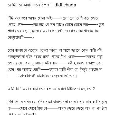
নে দিদি নে আমার বাড়ার ঠাপ খা। didi chuda
দিদি-ওরে ওরে আমার সোনা ভাই——-চোদ চোদ বেশি করে জোরে
জোরে চোদ——-মার মার গুদ মার আরও জোরে জোরে মার——-ঢুকা
শালা তোর বাড়া ঢুকা আর আমার গুদ ফাটা রে বোকাচোদা খানকিচোদা
বেশ্যাঠাপানি——-
তোর বাড়ায় যে এত্তো এত্তো আরাম তা আগে জানলে কোন শালী ওই
কানচুলকানো কটন বাডের মতো ধোনের ঠাপ খেতো——–কমলের বাড়া
তো নয় যেন কান চুলকানো কটন বাড——-ওই হারামজাদা আগে কেন
তোর খবর আমারে দেয়নি——তাহলে আমি শীলা কে কিছুই বলতাম না
——-তোরে দিয়েই আমার গুদের জ্বালা মিটাতাম।
আমি-দিদি আমার বাড়া তোমার গুদের জ্বালা মিটাতে পারছে তো ?
দিদি-কি যে বলিস্ রে রেন্ডির বাচ্চা খানকিচোদা নে মার মার আর কথা বাড়াস্
না——জোরে জোরে ঠাপা রে——–আরও জোরে জোরে আর ঘন ঘন ঠাপ
দে। didi chuda