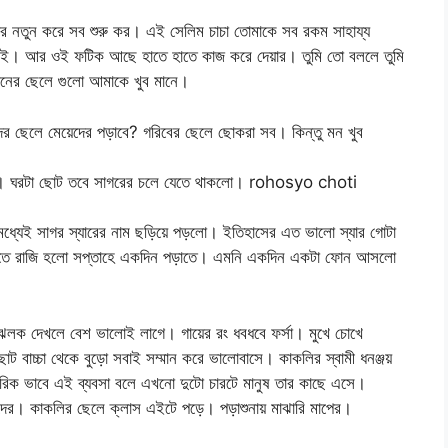
বার নতুন করে সব শুরু কর। এই সেলিম চাচা তোমাকে সব রকম সাহায্য
ই। আর ওই ফটিক আছে হাতে হাতে কাজ করে দেয়ার। তুমি তো বললে তুমি
নের ছেলে গুলো আমাকে খুব মানে।
র ছেলে মেয়েদের পড়াবে? গরিবের ছেলে ছোকরা সব। কিন্তু মন খুব
হলো। ঘরটা ছোট তবে সাগরের চলে যেতে থাকলো। rohosyo choti
ধ্যেই সাগর স্যারের নাম ছড়িয়ে পড়লো। ইতিহাসের এত ভালো স্যার গোটা
িতে রাজি হলো সপ্তাহে একদিন পড়াতে। এমনি একদিন একটা ফোন আসলো
 ঝলক দেখলে বেশ ভালোই লাগে। গায়ের রং ধবধবে ফর্সা। মুখে চোখে
বাচ্চা থেকে বুড়ো সবাই সম্মান করে ভালোবাসে। কাকলির স্বামী ধনঞ্জয়
রিক ভাবে এই ব্যবসা বলে এখনো দুটো চারটে মানুষ তার কাছে এসে।
 ওদের। কাকলির ছেলে ক্লাস এইটে পড়ে। পড়াশুনায় মাঝারি মাপের।