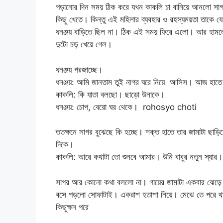
পড়ানোর দিন সময় ঠিক করে যখন কাকলি চা বানিয়ে আনলো সাগর 
কিছু খেতে। কিন্তু এই মহিলার ব্যবহার ও রহস্যময়তা তাকে
ধনঞ্জয় বাড়িতে ছিল না। ঠিক এই সময় ফিরে এলো। আর হামল
দুটো চড় খেয়ে গেল।
ধনঞ্জয় গরজাচ্ছে।
ধনঞ্জয়: আমি জানতাম তুই নাগর ঘরে নিয়ে আসিস। আজ হাতে
কাকলি: কি যাতা বলছো। ছাড়ো উনাকে।
ধনঞ্জয়: চোপ, বেরো ঘর থেকে। rohosyo choti
ততক্ষনে সাগর বুঝেছে কি হচ্ছে। শক্ত হাতে তার জামাটা ছাড়
দিকে।
কাকলি: আরে কথাটা তো শুনবে আমার। উনি বাবুর নতুন স্যা
সাগর আর কোনো কথা বললো না। গায়ের জামাটা একবার ঝেড়ে আ
বসে পড়লো সোফাটাই। একরাশ হতাশা নিয়ে। মেঝে তে পরে থাক
কিছুক্ষন পরে