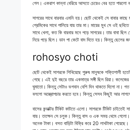
গেল। একরাশ কান্না বেরিয়ে আসতে চেয়েও বের হতে পারলো ন
সাগরের সাথে বারবার এমনি হয়। ছোট থেকেই সে বাবার কাছে
প্রেমিকের সাথে পালিয়ে যায় তার মা। মায়ের মুখ সে ওই ছবিত
সাথে খেলা, কত কি বারবার মনে পড়ে সাগরের। তার বাবা ছিল সে
নিয়ে পড়ে ছিল। ডান পা কেটে বাদ দিতে হয়। কিন্তু ছেলের জ
rohosyo choti
ছোট থেকেই সাগরকে শিখিয়েছে পুরুষ মানুষকে শক্তিশালী হতে
গেছে। এই দুই বছরে তার একমাত্র সঙ্গী ছিল রিয়া। কলেজের ব
ঘুমাতো। কিন্তু সেটাও ভগবান বেশি দিন থাকতে দিলো না। গত 
বললো অস্ত্রোপচার করতে হবে। কিন্তু সেসব কিছুই আর লাগল
বাসের কন্ডাক্টর টিকিট কাটতে এলো। সাগরকে টিকিট চাইতেই
যায়। ততক্ষন সে চলুক। কিন্তু বাস ও এক সময় থেমে গেলো
অনেক টাকা। বসত বাড়িটা বিক্রি করে 20 লাখটাকা পেয়েছে। রি