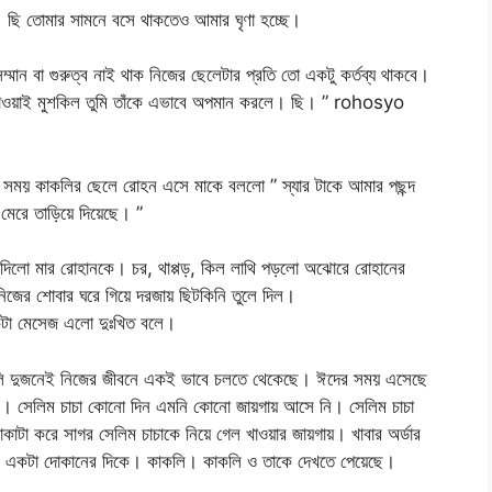
 ছি তোমার সামনে বসে থাকতেও আমার ঘৃণা হচ্ছে।
ান বা গুরুত্ব নাই থাক নিজের ছেলেটার প্রতি তো একটু কর্তব্য থাকবে।
 পাওয়াই মুশকিল তুমি তাঁকে এভাবে অপমান করলে। ছি। ” rohosyo
 সময় কাকলির ছেলে রোহন এসে মাকে বললো ” স্যার টাকে আমার পছন্দ
েরে তাড়িয়ে দিয়েছে। ”
য়ে দিলো মার রোহানকে। চর, থাপ্পড়, কিল লাথি পড়লো অঝোরে রোহানের
িজের শোবার ঘরে গিয়ে দরজায় ছিটকিনি তুলে দিল।
একটা মেসেজ এলো দুঃখিত বলে।
াকলি দুজনেই নিজের জীবনে একই ভাবে চলতে থেকেছে। ঈদের সময় এসেছে
ে। সেলিম চাচা কোনো দিন এমনি কোনো জায়গায় আসে নি। সেলিম চাচা
াকাটা করে সাগর সেলিম চাচাকে নিয়ে গেল খাওয়ার জায়গায়। খাবার অর্ডার
 একটা দোকানের দিকে। কাকলি। কাকলি ও তাকে দেখতে পেয়েছে।