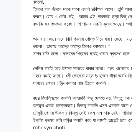
বললো,
“দেখো বাবা জীবনে মাঝে মাঝে এমনি দুর্বিপাক আসে। তুমি আ
করবে। তোর ও কেউ নেই। আমার এই দোকানটা ছাড়া কিছু নে
বড় কি সব পড়াশুনা করেছ। তা পাড়ার একটা ক্লাব আছে। ওখা
আমার দোকানে এসে বিনি পয়সায় গোস্ত নিয়ে যায়। হেহে। ওদে
ভালো। তারপর আস্তে আস্তে টাকাও কামাবে। ”
সাগর রাজি হলো। ক্লাবের পিছনের ঘরেই থাকার ব্যবস্থা 
সেলিম চাচাই হয়ে উঠলো সাগরের বাবার মতো। বছর খানেকের ম
শহরে কমই আছে। ধনী লোকেরা মাসে 5 হাজার টাকা অবধি দ
সাগরের ফোনে। ট্রু কলারে নাম উঠলো কাকলি।
বছর বিয়াল্লিশের কাকলি আহামরি কিছু দেখতে নয়, কিন্তু এক
অদ্ভুত একটা রহস্যময়তা। কিন্তু কাকলি এমন একজন যাকে ছোট 
চৌধুরী পেশায় উকিল। কিন্তু সেই রকম নাম ডাক নেই। পারিবা
ইদানিং ধনঞ্জয় জমি বাড়ির দালালি করে যা কামাই তাতেই চলে
rohosyo choti