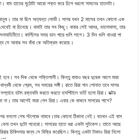
া। বাম হাতের মুঠোটা আরো শক্ত করে চিপে ধরলো সামনের হাতলটা।
 মানুষ। তার মা ছিল অত্যন্ত লোভী। সাগর যখন 2 মাসের তখন কোনো এক
ে দেখেই যা চিনেছে। বাবাই তার সব কিছু। বাবার সেই আদর, ভালোবাসা, তার
নাবাহিনীতে। কার্গিলের সময় ডান পায়ে গুলি লাগে। 3 দিন গুলি খাওয়া পা
ন্য সে আবার সব বাঁধা কে অতিক্রম করেছে।
ই হবে। সব দিক থেকে শক্তিশালী। কিন্তু বাবাও বছর দুয়েক আগে মারা
ান্ধবী থেকে প্রেম, সব সময়ের সঙ্গী। রাতে রিয়া গান শোনাত তবে সাগর
সপ্তাহে হটাৎ রক্তবমি করতে করতে হসপিটালে ভর্তি হলো রিয়া। ডক্টর
ো না। তার আগেই মারা গেল রিয়া। এবার কে থাকবে সাগরের পাশে?
 সাগর বললো শেষ স্টপেজে নামবে।তার কোনো ঠিকানা নেই। যতখন এই বাস
। বেলা তখন দুটো পনেরো। সাগরের হাতে ধরা একটা সুটকেস। তাতে আছে
য়ার চিকিৎসার জন্য সে বিক্রি করেছিল। কিন্তু একটা টাকাও রিয়া নিলো