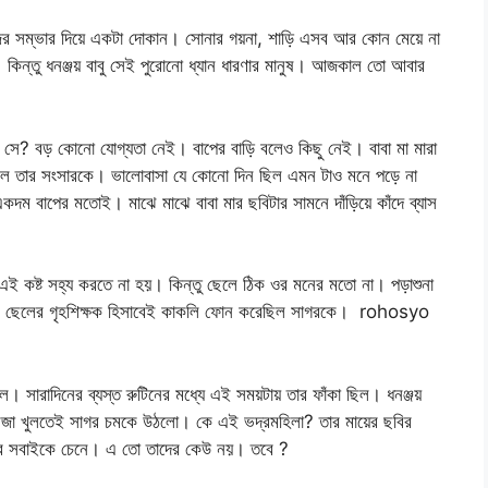
ের সম্ভার দিয়ে একটা দোকান। সোনার গয়না, শাড়ি এসব আর কোন মেয়ে না
 কিন্তু ধনঞ্জয় বাবু সেই পুরোনো ধ্যান ধারণার মানুষ। আজকাল তো আবার
 সে? বড় কোনো যোগ্যতা নেই। বাপের বাড়ি বলেও কিছু নেই। বাবা মা মারা
িল তার সংসারকে। ভালোবাসা যে কোনো দিন ছিল এমন টাও মনে পড়ে না
ম বাপের মতোই। মাঝে মাঝে বাবা মার ছবিটার সামনে দাঁড়িয়ে কাঁদে ব্যাস
কষ্ট সহ্য করতে না হয়। কিন্তু ছেলে ঠিক ওর মনের মতো না। পড়াশুনা
। ছেলের গৃহশিক্ষক হিসাবেই কাকলি ফোন করেছিল সাগরকে। rohosyo
। সারাদিনের ব্যস্ত রুটিনের মধ্যে এই সময়টায় তার ফাঁকা ছিল। ধনঞ্জয়
দরজা খুলতেই সাগর চমকে উঠলো। কে এই ভদ্রমহিলা? তার মায়ের ছবির
ড়ির সবাইকে চেনে। এ তো তাদের কেউ নয়। তবে ?