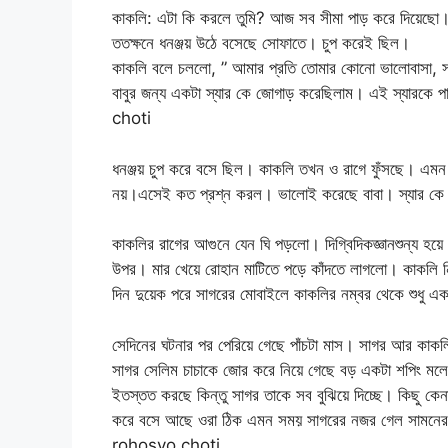
কাকলি: এটা কি করলে তুমি? আজ সব সীমা পাড় করে দিয়েছো।
ততক্ষনে ধনঞ্জয় উঠে বসেছে সোফাতে। চুপ করেই ছিল।
কাকলি বলে চললো, ” আমার প্রতি তোমার কোনো ভালোবাসা, সম্ম
বাবুর জন্য একটা স্যার কে জোগাড় করেছিলাম। এই স্যারকে
choti
ধনঞ্জয় চুপ করে বসে ছিল। কাকলি তখন ও রাগে ফুঁসছে। এমন
নয়।এসেই কত প্রশ্ন করল। ভালোই করেছে বাবা। স্যার কে ম
কাকলির রাগের আগুনে যেন ঘি পড়লো। দিগ্বিদিকজ্ঞানশুন্য হ
উপর। মার খেয়ে রোহান মাটিতে পড়ে কাঁদতে লাগলো। কাকলি ন
দিন দুয়েক পরে সাগরের মোবাইলে কাকলির নম্বর থেকে শুধু 
সেদিনের ঘটনার পর পেরিয়ে গেছে পাঁচটা মাস। সাগর আর ক
সাগর সেলিম চাচাকে জোর করে নিয়ে গেছে বড় একটা শপিং মল
ইতস্তত করছে কিন্তু সাগর তাকে সব বুঝিয়ে দিচ্ছে। কিছু কেন
করে বসে আছে ওরা ঠিক এমন সময় সাগরের নজর গেল সামনের
rohosyo choti