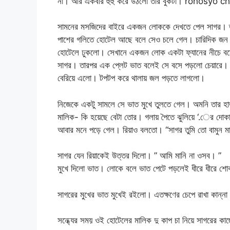
না। আর একবার হুহু করে উঠলো তার বুকটা। rohosyo ch
সামনের মসজিদের বাইরে একজন লোককে দেখতে পেল সাগর। তাকে
পাশের গলিতে হোটেল আছে বলে সেও চলে গেল। চারিদিক জন শুন
হোটেলে ঢুকলো। সেখানে একজন লোক একটা ফ্যানের নীচে ব
সাগর। তারপর এক প্লেট ভাত বলেই সে বসে পড়লো চেয়ারে।
বেরিয়ে এলো। টপটপ করে থালায় জল পড়তে লাগলো।
নিজেকে একটু সামলে সে ভাত মুখে তুলতে গেল। অমনি তার হ
মালিক- কি হয়েছে বেটা তোর। গলায় পৈতে ঝুলিয়ে ‘.ের দোক
আবার মনে পড়ে গেল। রিয়াও বলতো। “সাগর তুমি তো বামুন মানু
সাগর যেন রিয়াকেই উত্তর দিলো। ” আমি মানি না ওসব। ”
মুখে দিলো ভাত। লোকে বলে ভাত পেটে পড়লেই ধীরে ধীরে
সাগরের মুখের ভাত মুখেই রইলো। এতক্ষণের চেপে রাখা কান্ন
সন্ধ্যের সময় ওই হোটেলের মালিক দু কাপ চা নিয়ে সাগরের