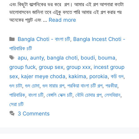
এবং কিছুটা কাল্পনিকের ভর করে গল্প। আমার এই গল্প আপনারা কতটা
ভালোবাসবেন জানিনা তবে এটুকু বলতে পারি আমার এই গল্প করার পর
অনেকের প্যান্ট এবং …
Read more
Categories
Bangla Choti - বাংলা চটি
,
Bangla Incest Choti -
পারিবারিক চটি
Tags
apu
,
aunty
,
bangla choti
,
boudi
,
bouma
,
group fuck
,
group sex
,
group xxx
,
incest group
sex
,
kajer meye choda
,
kakima
,
porokia
,
কচি গুদ
,
গুদ চাটা
,
গুদ চোদা
,
গুদ মারার গল্প
,
পরকিয়া বাংলা চটি গল্প
,
পরকীয়া
,
পারিবারিক
,
বাংলা চটি
,
বেঙ্গলি সেক্স চটি
,
বৌদি চোদার গল্প
,
লেসবিয়ান
,
সেরা চটি
3 Comments