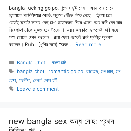
bangla fucking golpo. পুজোর ছুটি শেষ। অয়ন তার মেয়ে
ত্রিশাকে দার্জিলিংয়ের বোর্ডিং স্কুলে পৌঁছে দিতে গেছে। ত্রিশা চলে
যেতেই ফ্ল্যাটে আবার সেই চাপা উত্তেজনা ফিরে এলো, আর রুবি যেন তার
নিষেধাজ্ঞা থেকে মুক্ত হয়ে উঠলেন। অয়ন কলকাতা ছাড়তেই রুবি সঙ্গে
সঙ্গে রানাকে ফোন করলেন। রানা ফোন ধরতেই রুবি স্বস্তি প্রকাশ
করলেন। Rubi: (খুশির সঙ্গে) “অয়ন …
Read more
Categories
Bangla Choti - বাংলা চটি
Tags
bangla choti
,
romantic golpo
,
কাকোল্ড
,
গুদ চাটা
,
গুদ
চোদা
,
পরকীয়া
,
বেঙ্গলি সেক্স চটি
Leave a comment
new bangla sex অন্ধ মোহ; প্রথম
সিজিন: পর্ব ২