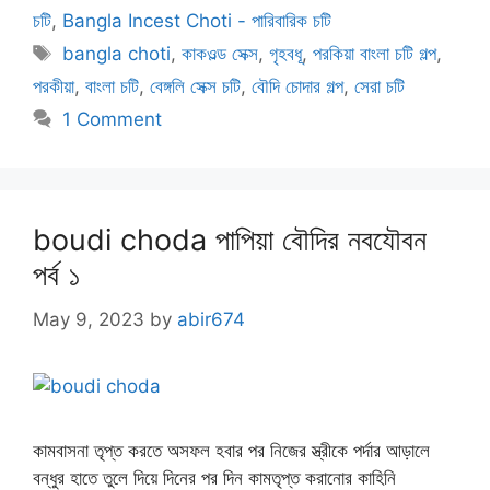
চটি
,
Bangla Incest Choti - পারিবারিক চটি
Tags
bangla choti
,
কাকওল্ড সেক্স
,
গৃহবধূ
,
পরকিয়া বাংলা চটি গল্প
,
পরকীয়া
,
বাংলা চটি
,
বেঙ্গলি সেক্স চটি
,
বৌদি চোদার গল্প
,
সেরা চটি
1 Comment
boudi choda পাপিয়া বৌদির নবযৌবন
পর্ব ১
May 9, 2023
by
abir674
কামবাসনা তৃপ্ত করতে অসফল হবার পর নিজের স্ত্রীকে পর্দার আড়ালে
বন্ধুর হাতে তুলে দিয়ে দিনের পর দিন কামতৃপ্ত করানোর কাহিনি