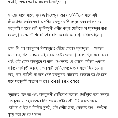
দেননি, তাদের অর্ধেক রাজ্যও দিয়েছিলেন।
সময়ের সাথে সাথে, যুবরাজ লিঙ্গেশ্বর তার সহধর্মিনীদের সাথে সুখী
জীবনযাপন করছিলেন। একদিন রাজকুমার লিঙ্গেশ্বর খবর পেলেন যে
সম্ভোগী নগরের রাণী পুটকিশ্বরী দেবীর কন্যা যোনিলেখার স্বয়ম্বর রাখা
হয়েছে। সম্ভোগী শহরটি তার কাম-ক্রিয়ার জন্য খুব বিখ্যাত ছিল।
তখন কি হল রাজকুমার লিঙ্গেশ্বরও পৌঁছে গেলেন স্বয়ম্বরে। সেখানে
জানা যায়, গত ৭ বছরে এই স্বয়ং কেউ জেতেনি। কারণ ছিল স্বয়ম্বরের
শর্ত, যেই হোক রাজপুত্র বা রাজা সেখানকার যে কোনো নারীকে একবার
লাগিয়ে গর্ভবতী করবে, রাজকুমারী যোনিলেখাকে তার সাথে বিয়ে দেওয়া
হবে, আর গর্ভবতী না হলে সেই রাজকুমার-রাজাদের রাজ্যের অর্ধেক চলে
যাবে সম্ভোগী শহরের দখলে। desi sex choti
স্বয়ম্বর শুরু হয় এবং রাজকুমারী যোনিলেখা দরবারে উপস্থিত হলে সমস্ত
রাজকুমার ও মহারাজদের লিঙ্গ থেকে ফোঁটা ফোঁটা বীর্য ঝরতে থাকে।
যোনিলেখা ছিল বর্ণনাতীত সুন্দরী, রতি দেবীর ছায়া, মেনকার রূপ। দর্শকরা
মৃগ্ধ হয়ে দেখতে থাকেন।