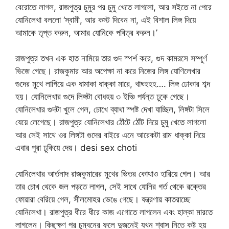
বেরোতে লাগল, রাজপুত্র চুমুর পর চুমু খেতে লাগলো, আর সইতে না পেরে
যোনিলেখা বললো ‘স্বামী, আর কস্ট দিবেন না, এই বিশাল লিঙ্গ দিয়ে
আমাকে তৃপ্ত করুন, আমার যোনিকে পবিত্র করুন।’
রাজপুত্র তখন এক হাত নামিয়ে তার গুদ স্পর্শ করে, গুদ কামরসে সম্পূর্ণ
ভিজে গেছে। রাজকুমার আর অপেক্ষা না করে নিজের লিঙ্গ যোণিলেখার
গুদের মুখে লাগিয়ে এক ধামাকা ধাক্কা মারে, খাছ্হহহ…. লিঙ্গ ঢোকার শব্দ
হয়। যোনিলেখার গুদে লিঙ্গটা বোধহয় ৩ ইঞ্চি পর্যন্ত ঢুকে গেছে।
যোনিলেখার গুদটা খুলে গেল, চোখে ব্যাথা স্পষ্ট দেখা যাচ্ছিল, লিঙ্গটা সিলে
যেয়ে লেগেছে। রাজপুত্র যোনিলেখার ঠোঁটে ঠোঁট দিয়ে চুমু খেতে লাগলো
আর সেই সাথে ওর লিঙ্গটা গুদের বাইরে এনে আরেকটা রাম ধাক্কা দিয়ে
এবার পুরা ঢুকিয়ে দেয়। desi sex choti
যোনিলেখার আর্তনাদ রাজকুমারের মুখের ভিতর কোথাও হারিয়ে গেল। আর
তার চোখ থেকে জল পড়তে লাগল, সেই সাথে যোনির গর্ত থেকে রক্তের
ফোয়ারা বেরিয়ে গেল, সীলমোহর ভেঙে গেছে। যন্ত্রণায় কাতরাচ্ছে
যোনিলেখা। রাজপুত্র ধীরে ধীরে কাজ এগোতে লাগলেন এবং হাল্কা মারতে
লাগলেন। কিছুক্ষণ পর চুম্বনের ফলে দুজনেই যখন শ্বাস নিতে কষ্ট হয়