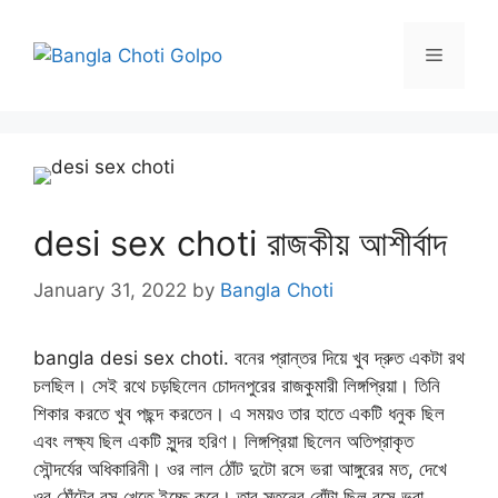
Skip
to
Menu
content
desi sex choti রাজকীয় আশীর্বাদ
January 31, 2022
by
Bangla Choti
bangla desi sex choti. বনের প্রান্তর দিয়ে খুব দ্রুত একটা রথ
চলছিল। সেই রথে চড়ছিলেন চোদনপুরের রাজকুমারী লিঙ্গপ্রিয়া। তিনি
শিকার করতে খুব পছন্দ করতেন। এ সময়ও তার হাতে একটি ধনুক ছিল
এবং লক্ষ্য ছিল একটি সুন্দর হরিণ। লিঙ্গপ্রিয়া ছিলেন অতিপ্রাকৃত
সৌন্দর্যের অধিকারিনী। ওর লাল ঠোঁট দুটো রসে ভরা আঙ্গুরের মত, দেখে
ওর ঠোঁটের রস খেতে ইচ্ছে করে। তার স্তনের বোঁটা ছিল রসে ভরা