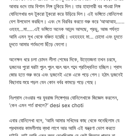
আবার গুদে তার বিশাল লিঙ্গ ঢুকিয়ে দিল। তার হাহালারী বর পাওয়া লিঙ্গ
যোনিলেখার গুদ টুকরো টুকরো করে উড়িয়ে দিল। এই ভঙ্গিতে যোনিলেখা
বেশ উপভোগ করছিল। এবং সে বিরবির করতে শুরু করে ‘আআআহ……
ওহহহ…মা…..এই ভঙ্গিতে অনেক আনন্দ আসছে, প্রভু, আজ পর্যন্ত
আমি এমন সুখ থেকে বঞ্চিত হয়েছি। ওহহহহহ মা… চোদো এবং চুদতে
চুদতে আমার গর্তগুলো ছিঁড়ে ফেলো।
অনেক্ষন ধরে চলা চোদন লীলা শেষের দিকে, উত্তেজনা তখন চরমে,
দুজনের পুরো ঘরটা পুচৎ পুচৎ ঘচৎ ঘচৎ শব্দে প্রতিধ্বনিত হচ্ছিল। শ্বাস
জোর হতে শুরু করে এবং দুজনেই একে একে পড়ে গেল। হঠাৎ দুজনেই
বিছানায় শুয়ে পড়ল যেন কোন বর্বর কামড়ে পড়ে গেছে।
নিঃশ্বাস নেওয়ার পর যুবরাজ লিঙ্গেশ্বর যোনিলেখাকে জিজ্ঞেস করলেন,
‘কেন এমন শর্ত রাখলে?’ desi sex choti
এবার যোনিলেখা বলে, ‘আমি আমার সখিদের কাছ থেকে শুনেছিলাম যে
প্রথমবার কামলীলায় ব্যথা লাগে আর আমি এই যন্ত্রণা ভোগ করতে
চাইনি, তাই আমি এমন ব্রত রেখেছিলাম যে কেউ জিততে পারবে না,