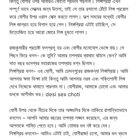
কিন্তু যোগীর ওপর আবারও কোনো প্রভাব পড়লনা। লিঙ্গপ্রিয়া এখন
সম্পূর্ণ ভাবে সেক্সের জন্য উতলা, তাই সে তার রসালো ঠোঁটে লিঙ্গ প্রয়োগ
করে যোগীর উপর ওরাল সেক্স করতে লাগল। অল্প সময়ের মধ্যেই যোগীর
লিঙ্গ জাগ্রত হয়ে বিশাল হয়ে গেল। লিঙ্গপ্রিয়া এটাই চাইছিল, সে
উত্তেজিত হয়ে আরো জোরে লিঙ্গ চুষতে লাগল।
রাজকুমারীর প্রচেষ্টা ফলপ্রসূ হয় এবং যোগীর মনোযোগ ভেঙ্গে যায়। সে
পিছন ফিরে বলল- কে তুমি? আমার তপস্যায় ব্যাঘাত ঘটালে কেন? আমি
সাত বছর গুদেশ্বর মহারাজের তপস্যায় মগ্ন ছিলাম।
লিঙ্গপ্রিয়া বলল- ওহ যোগী, আমি চোদনপুরের রাজকন্যা লিঙ্গপ্রিয়া। আমি
আপনার ক্ষমা ভিক্ষা চাই কিন্তু আমি আপনার নরম এবং শক্তিশালী লিঙ্গ
দেখে নিজেকে থামাতে পারলাম না। যোগীরাজ, আমাকে চোদো এবং আমার
গুদকে আশীর্বাদ কর। desi sex choti
যোগী উপর থেকে নীচের দিকে তার অঙ্গগুলির দিকে তাকিয়ে রাগান্বিতভাবে
বললেন – আপনি আমার বছরের তপস্যা লঙ্ঘন করেছেন, এর জন্য
আপনাকে শাস্তি পেতে হবে। আমি তোমার গুদ নষ্ট করে দেব।
লিঙ্গপ্রিয় বললেন- আমিও এটাই চাই, যোগীরাজ! চলো, আমার গুদ ধ্বংস