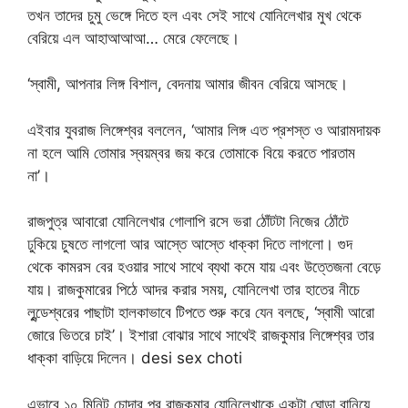
তখন তাদের চুমু ভেঙ্গে দিতে হল এবং সেই সাথে যোনিলেখার মুখ থেকে
বেরিয়ে এল আহাআআআ… মেরে ফেলেছে।
‘স্বামী, আপনার লিঙ্গ বিশাল, বেদনায় আমার জীবন বেরিয়ে আসছে।
এইবার যুবরাজ লিঙ্গেশ্বর বললেন, ‘আমার লিঙ্গ এত প্রশস্ত ও আরামদায়ক
না হলে আমি তোমার স্বয়ম্বর জয় করে তোমাকে বিয়ে করতে পারতাম
না’।
রাজপুত্র আবারো যোনিলেখার গোলাপি রসে ভরা ঠোঁটটা নিজের ঠোঁটে
ঢুকিয়ে চুষতে লাগলো আর আস্তে আস্তে ধাক্কা দিতে লাগলো। গুদ
থেকে কামরস বের হওয়ার সাথে সাথে ব্যথা কমে যায় এবং উত্তেজনা বেড়ে
যায়। রাজকুমারের পিঠে আদর করার সময়, যোনিলেখা তার হাতের নীচে
লুন্ডেশ্বরের পাছাটা হালকাভাবে টিপতে শুরু করে যেন বলছে, ‘স্বামী আরো
জোরে ভিতরে চাই’। ইশারা বোঝার সাথে সাথেই রাজকুমার লিঙ্গেশ্বর তার
ধাক্কা বাড়িয়ে দিলেন। desi sex choti
এভাবে ১০ মিনিট চোদার পর রাজকুমার যোনিলেখাকে একটা ঘোড়া বানিয়ে